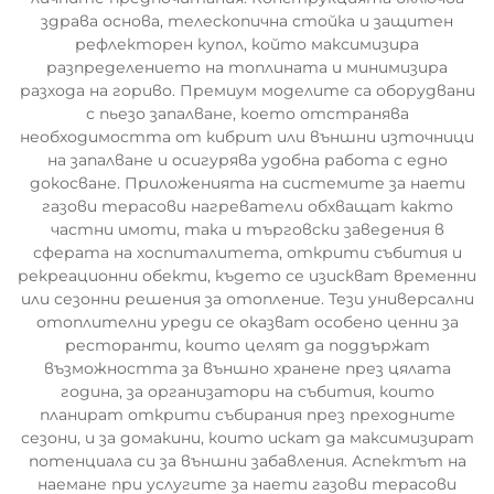
здрава основа, телескопична стойка и защитен
рефлекторен купол, който максимизира
разпределението на топлината и минимизира
разхода на гориво. Премиум моделите са оборудвани
с пьезо запалване, което отстранява
необходимостта от кибрит или външни източници
на запалване и осигурява удобна работа с едно
докосване. Приложенията на системите за наети
газови терасови нагреватели обхващат както
частни имоти, така и търговски заведения в
сферата на хоспиталитета, открити събития и
рекреационни обекти, където се изискват временни
или сезонни решения за отопление. Тези универсални
отоплителни уреди се оказват особено ценни за
ресторанти, които целят да поддържат
възможността за външно хранене през цялата
година, за организатори на събития, които
планират открити събирания през преходните
сезони, и за домакини, които искат да максимизират
потенциала си за външни забавления. Аспектът на
наемане при услугите за наети газови терасови