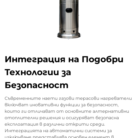
Интеграция на Подобри
Технологии за
Безопасност
Съвременните наети газови терасови нагреватели
включват иновативни функции за безопасност,
които ги отличават от основните алтернативни
отоплителни решения и осигуряват безопасна
експлоатация в различни открити среди.
Интеграцията на автоматични системи за
изключване представлява основен елемент в