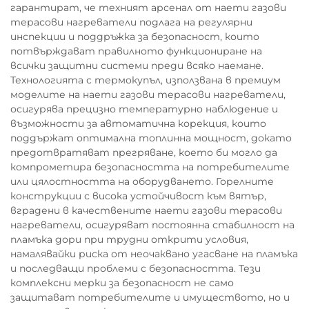
гарантират, че техният арсенал от наети газови
терасови нагреватели подлага на регулярни
инспекции и поддръжка за безопасност, които
потвърждават правилното функциониране на
всички защитни системи преди всяко наемане.
Технологията с термокупъл, използвана в премиум
моделите на наети газови терасови нагреватели,
осигурява прецизно температурно наблюдение и
възможности за автоматична корекция, които
поддържат оптимална топлинна мощност, докато
предотвратяват прегряване, което би могло да
компрометира безопасността на потребителите
или цялостността на оборудването. Горелните
конструкции с висока устойчивост към вятър,
вградени в качествените наети газови терасови
нагреватели, осигуряват постоянна стабилност на
пламъка дори при трудни открити условия,
намалявайки риска от неочаквано угасване на пламъка
и последващи проблеми с безопасността. Тези
комплексни мерки за безопасност не само
защитават потребителите и имуществото, но и