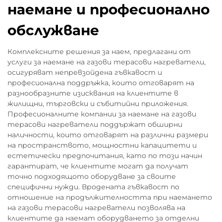
наемане и професионално
обслужване
Комплексните решения за наем, предлагани от
услуги за наемане на газови терасови нагреватели,
осигуряват непревзойдена гъвкавост и
професионална поддръжка, които отговарят на
разнообразните изисквания на клиентите в
жилищни, търговски и събитийни приложения.
Професионалните компании за наемане на газови
терасови нагреватели поддържат обширни
наличности, които отговарят на различни размери
на пространството, мощностни капацитети и
естетически предпочитания, като по този начин
гарантират, че клиентите могат да получат
точно подходящото оборудване за своите
специфични нужди. Вродената гъвкавост по
отношение на продължителността при наемането
на газови терасови нагреватели позволява на
клиентите да наемат оборудването за отделни