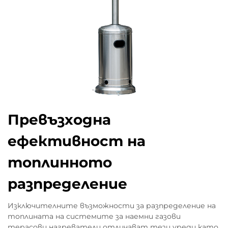
Превъзходна
ефективност на
топлинното
разпределение
Изключителните възможности за разпределение на
топлината на системите за наемни газови
терасови нагреватели отличават тези уреди като