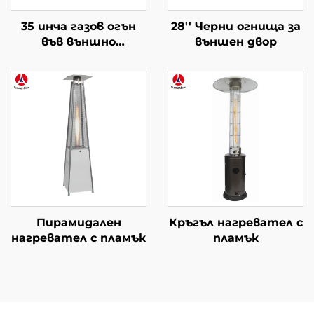
35 инча газов огън
28'' Черни огнища за
във външно
външен двор
пространство
Пирамидален
Кръгъл нагревател с
нагревател с пламък
пламък