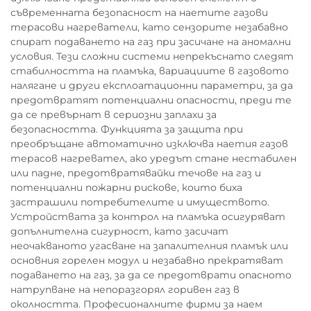
съвременната безопасност на наетите газови
терасови нагреватели, като сензорите незабавно
спират подаването на газ при засичане на аномални
условия. Тези сложни системи непрекъснато следят
стабилността на пламъка, вариациите в газовото
налягане и други експлоатационни параметри, за да
предотвратят потенциални опасности, преди те
да се превърнат в сериозни заплахи за
безопасността. Функцията за защита при
преобръщане автоматично изключва наетия газов
терасов нагревател, ако уредът стане нестабилен
или падне, предотвратявайки течове на газ и
потенциални пожарни рискове, които биха
застрашили потребителите и имуществото.
Устройствата за контрол на пламъка осигуряват
допълнителна сигурност, като засичат
неочакваното угасване на запалителния пламък или
основния горелен модул и незабавно прекратяват
подаването на газ, за да се предотврати опасното
натрупване на непоразгорял горивен газ в
околността. Професионалните фирми за наем