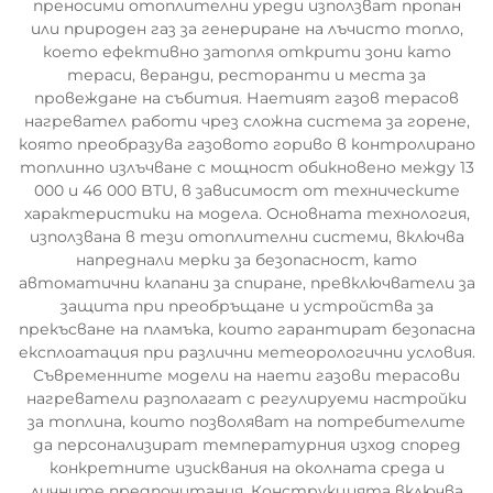
преносими отоплителни уреди използват пропан
или природен газ за генериране на лъчисто топло,
което ефективно затопля открити зони като
тераси, веранди, ресторанти и места за
провеждане на събития. Наетият газов терасов
нагревател работи чрез сложна система за горене,
която преобразува газовото гориво в контролирано
топлинно излъчване с мощност обикновено между 13
000 и 46 000 BTU, в зависимост от техническите
характеристики на модела. Основната технология,
използвана в тези отоплителни системи, включва
напреднали мерки за безопасност, като
автоматични клапани за спиране, превключватели за
защита при преобръщане и устройства за
прекъсване на пламъка, които гарантират безопасна
експлоатация при различни метеорологични условия.
Съвременните модели на наети газови терасови
нагреватели разполагат с регулируеми настройки
за топлина, които позволяват на потребителите
да персонализират температурния изход според
конкретните изисквания на околната среда и
личните предпочитания. Конструкцията включва