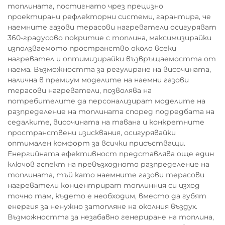
топлината, постигнато чрез прецизно
проектирани рефлекторни системи, гарантира, че
наемните газови терасови нагреватели осигуряват
360-градусово покритие с топлина, максимизирайки
използваемото пространство около всеки
нагревател и оптимизирайки възвръщаемостта от
наема. Възможността за регулиране на височината,
налична в премиум моделите на наемни газови
терасови нагреватели, позволява на
потребителите да персонализират моделите на
разпределение на топлината според подредбата на
седалките, височината на тавана и конкретните
пространствени изисквания, осигурявайки
оптимален комфорт за всички присъстващи.
Енергийната ефективност представлява още един
ключов аспект на превъзходното разпределение на
топлината, тъй като наемните газови терасови
нагреватели концентрират топлинния си изход
точно там, където е необходим, вместо да губят
енергия за ненужно затопляне на околния въздух.
Възможността за незабавно генериране на топлина,