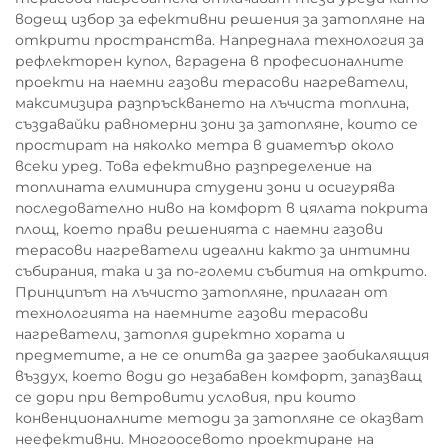
водещ избор за ефективни решения за затопляне на
открити пространства. Напреднала технология за
рефлекторен купол, вградена в професионалните
проекти на наемни газови терасови нагреватели,
максимизира разпръскването на лъчиста топлина,
създавайки равномерни зони за затопляне, които се
простират на няколко метра в диаметър около
всеки уред. Това ефективно разпределение на
топлината елиминира студени зони и осигурява
последователно ниво на комфорт в цялата покрита
площ, което прави решенията с наемни газови
терасови нагреватели идеални както за интимни
събирания, така и за по-големи събития на открито.
Принципът на лъчисто затопляне, прилаган от
технологията на наемните газови терасови
нагреватели, затопля директно хората и
предметите, а не се опитва да загрее заобикалящия
въздух, което води до незабавен комфорт, запазващ
се дори при ветровити условия, при които
конвенционалните методи за затопляне се оказват
неефективни. Многоосевото проектиране на