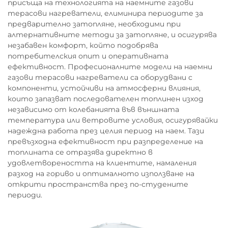
присъща на технологията на наемните газови
терасови нагреватели, елиминира периодите за
предварително затопляне, необходими при
алтернативните методи за затопляне, и осигурява
незабавен комфорт, който подобрява
потребителския опит и оперативната
ефективност. Професионалните модели на наемни
газови терасови нагреватели са оборудвани с
компоненти, устойчиви на атмосферни влияния,
които запазват последователен топлинен изход
независимо от колебанията във външната
температура или ветровите условия, осигурявайки
надеждна работа през целия период на наем. Тази
превъзходна ефективност при разпределение на
топлината се отразява директно в
удовлетвореността на клиентите, намаления
разход на гориво и оптималното използване на
открити пространства през по-студените
периоди.