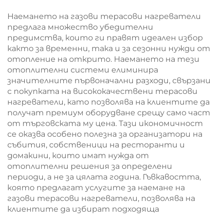
Наемането на газови терасови нагреватели
предлага множество убедителни
предимства, които ги правят идеален избор
както за временни, така и за сезонни нужди от
отопление на открито. Наемането на тези
отоплителни системи елиминира
значителните първоначални разходи, свързани
с покупката на висококачествени терасови
нагреватели, като позволява на клиентите да
получат премиум оборудване срещу само част
от търговската му цена. Тази икономичност
се оказва особено полезна за организатори на
събития, собственици на ресторанти и
домакини, които имат нужда от
отоплителни решения за определени
периоди, а не за цялата година. Гъвкавостта,
която предлагат услугите за наемане на
газови терасови нагреватели, позволява на
клиентите да избират подходяща