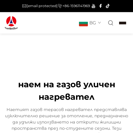
[email protected]
+86-15961141969
BG
наем на газов уличен
нагревател
Наетият газов терасов нагревател представлява
изключително решение за отопление, предназначено
да удължи използването на открити жилищни
пространства през по-студените сезони. Тези