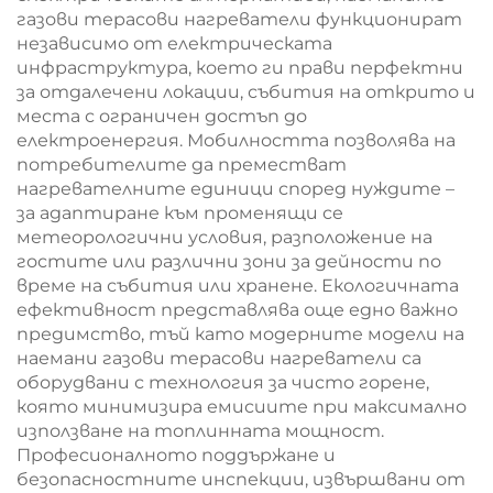
газови терасови нагреватели функционират
независимо от електрическата
инфраструктура, което ги прави перфектни
за отдалечени локации, събития на открито и
места с ограничен достъп до
електроенергия. Мобилността позволява на
потребителите да преместват
нагревателните единици според нуждите –
за адаптиране към променящи се
метеорологични условия, разположение на
гостите или различни зони за дейности по
време на събития или хранене. Екологичната
ефективност представлява още едно важно
предимство, тъй като модерните модели на
наемани газови терасови нагреватели са
оборудвани с технология за чисто горене,
която минимизира емисиите при максимално
използване на топлинната мощност.
Професионалното поддържане и
безопасностните инспекции, извършвани от