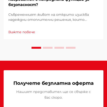
безопасност?
Съвременният живот на открито изисква
надеждни отоплителни решения, които
комбинират ефективност с непреклонни
стандарти за безопасност. При избора на
Вижте повече
терасов нагревател за вашето външно
пространство разбирането на това защо
напредналите функции за безопасност и
високата производителност имат значение
става...
Получете безплатна оферта
Нашият представител ще се свърже с
вас скоро.