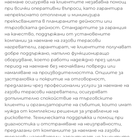
наемане осигурява на клиентите незабавна помощ
при всички оперативни въпроси, като гарантира
непрекъснато отопление и минимизира
прекъсванията в планираните дейности или
търговската дейност. Стандартите за гаранция
на качество, поддържани от установените
компании за наемане на газови терасови
нагреватели, гарантират, че клиентите получават
добре поддържано, напълно функциониращо
оборудване, което работи надеждно през целия
период на наемане без неочаквани повреди или
намаляване на производителността. Опциите за
застраховка и покритие на отговорност,
предлагани чрез професионални услуги за наемане на
газови терасови нагреватели, осигуряват
допълнително спокойствие на търговските
клиенти и организаторите на събития, които имат
нужда от комплексни решения за управление на
рисковете. Техническата поддръжка и помощ при
диагностика и отстраняване на неизправности,
предлагани от компаниите за наемане на газови
терасови нагреватели, гарантират, че клиентите