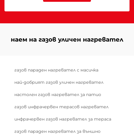
наем на газов уличен нагревател
газов параден нагревател с масичка
най-добрият газов уличен нагревател
настолен газов нагревател за патио
газов инфрачервен терасов нагревател
инфрачервен газов нагревател за тераса
газов параден нагревател за външно