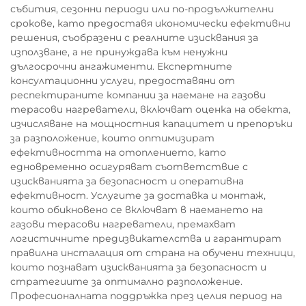
събития, сезонни периоди или по-продължителни
срокове, като предоставя икономически ефективни
решения, съобразени с реалните изисквания за
използване, а не принуждава към ненужни
дългосрочни ангажименти. Експертните
консултационни услуги, предоставяни от
респектираните компании за наемане на газови
терасови нагреватели, включват оценка на обекта,
изчисляване на мощностния капацитет и препоръки
за разположение, които оптимизират
ефективността на отоплението, като
едновременно осигуряват съответствие с
изискванията за безопасност и оперативна
ефективност. Услугите за доставка и монтаж,
които обикновено се включват в наемането на
газови терасови нагреватели, премахват
логистичните предизвикателства и гарантират
правилна инсталация от страна на обучени техници,
които познават изискванията за безопасност и
стратегиите за оптимално разположение.
Професионалната поддръжка през целия период на