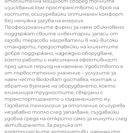
отоплителна мощност според точните
изисквания към пространството и броя на
гостите, осигурявайки оптимален комфорт
без ненужна загуба на енергия.
Професионалните фирми за наем обикновено
поддържат своите инвентарни запаси от
газови терасови нагреватели в най-високи
стандарти, предоставяйки на клиентите
добре поддържано, надеждно оборудване,
което работи с максимална ефективност
през целия период на наемане. Удобството е
от първостепенно значение – услугите за
наем често включват доставка, монтаж и
обратно вземане на оборудването, което
елиминира трудностите, свързани с
транспортирането и съхранението му.
Газовата технология за отопление осигурява
незабавно топло след запалване, създавайки
удобна среда на открито само за минути след
активирането. За разлика от
електрическите алтернативи, наеманите