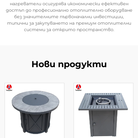
нагреватели осигурява икономически ефективен
достъп до професионално отоплително оборудване
без значителните първоначални инвестиции,
типични за закупуването на премиум отоплителни
системи за открито пространство.
Нови продукти