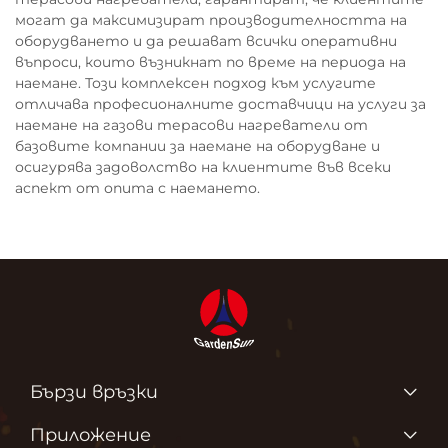
могат да максимизират производителността на
оборудването и да решават всички оперативни
въпроси, които възникнат по време на периода на
наемане. Този комплексен подход към услугите
отличава професионалните доставчици на услуги за
наемане на газови терасови нагреватели от
базовите компании за наемане на оборудване и
осигурява задоволство на клиентите във всеки
аспект от опита с наемането.
Бързи връзки
Продукти
Приложение