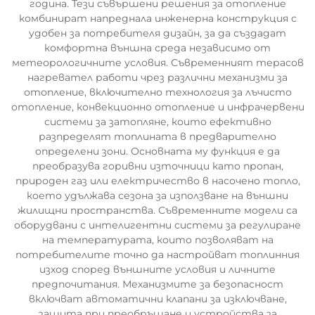
година. Тези съвършени решения за отопление
комбинират напреднала инженерна конструкция с
удобен за потребителя дизайн, за да създадат
комфортна външна среда независимо от
метеорологичните условия. Съвременният терасов
нагревател работи чрез различни механизми за
отопление, включително технология за лъчисто
отопление, конвекционно отопление и инфрачервени
системи за затопляне, които ефективно
разпределят топлината в предварително
определени зони. Основната му функция е да
преобразува горивни източници като пропан,
природен газ или електричество в насочено топло,
което удължава сезона за използване на външни
жилищни пространства. Съвременните модели са
оборудвани с интелигентни системи за регулиране
на температурата, които позволяват на
потребителите точно да настройват топлинния
изход според външните условия и личните
предпочитания. Механизмите за безопасност
включват автоматични клапани за изключване,
защита при преобръщане и устройства за