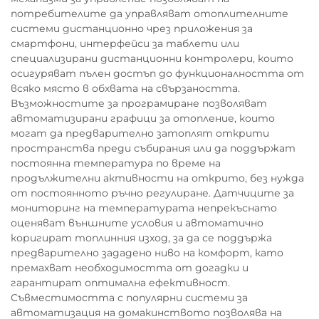
потребителите да управляват отоплителните
системи дистанционно чрез приложения за
смартфони, интерфейси за таблети или
специализирани дистанционни контролери, които
осигуряват пълен достъп до функционалността от
всяко място в обхвата на свързаността.
Възможностите за програмиране позволяват
автоматизирани графици за отопление, които
могат да предварително затоплят открити
пространства преди събирания или да поддържат
постоянна температура по време на
продължителни активности на открито, без нужда
от постоянното ръчно регулиране. Датчиците за
мониторинг на температурата непрекъснато
оценяват външните условия и автоматично
коригират топлинния изход, за да се поддържа
предварително зададено ниво на комфорт, като
премахват необходимостта от догадки и
гарантират оптимална ефективност.
Съвместимостта с популярни системи за
автоматизация на домакинството позволява на