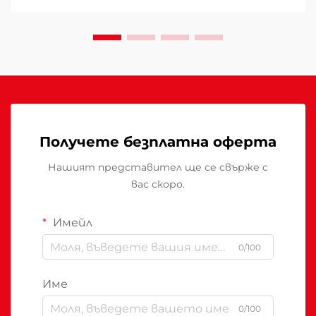
пространство разбирането на това защо
напредналите функции за безопасност и
високата производителност имат значение
става...
Получете безплатна оферта
Нашият представител ще се свърже с
вас скоро.
Имейл
0/100
Име
0/100