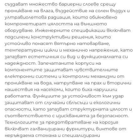
създават множество бариерни слоеве срещу
проникване на влага, въздействие на солен въздух и
ултравиолетова радиация, които обикновено
компрометират цялостта на външното
оборудване. Инженерните спецификации включват
подсилени конструктивни решения, които
устойчиво понасят вятърно натоварване,
температурни цикли и механично напрежение, като
запазват естетичния си вид и функционалната си
надеждност. Запечатаните корпуси на
компонентите защитават чувствителните
електронни системи и контролни механизми от
проникване на вода, натрупване на прах и вторични
нашествия на насекоми, които биха нарушили
работата. Функциите за устойчивост към удар
защитават от случайни сблъсъци и екологични
опасности, като запазват структурната цялост и
съответствието с изискванията за безопасност.
Технологиите за предотвратяване на корозия
включват галванизирани фурнитури, винтове от
неръждаема стомана и специализирани