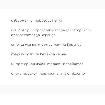
съвременна терасова печка
най-добър инфрачервен термоелектрически
обогревател за веранда
стоящ уличен термостат за веранда
термостат за веранда черен
инфрачервен навън тераса нагревател
индустриален термостат за открито