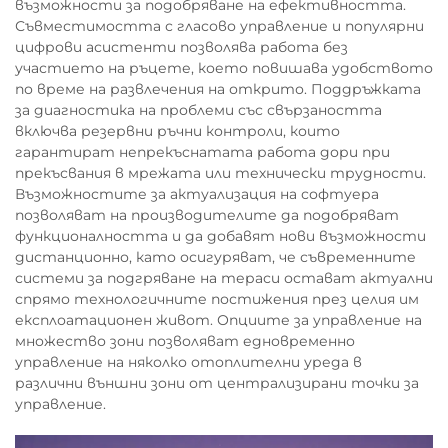
възможности за подобряване на ефективността.
Съвместимостта с гласово управление и популярни
цифрови асистенти позволява работа без
участието на ръцете, което повишава удобството
по време на развлечения на открито. Поддръжката
за диагностика на проблеми със свързаността
включва резервни ръчни контроли, които
гарантират непрекъснатата работа дори при
прекъсвания в мрежата или технически трудности.
Възможностите за актуализация на софтуера
позволяват на производителите да подобряват
функционалността и да добавят нови възможности
дистанционно, като осигуряват, че съвременните
системи за подгряване на тераси остават актуални
спрямо технологичните постижения през целия им
експлоатационен живот. Опциите за управление на
множество зони позволяват едновременно
управление на няколко отоплителни уреда в
различни външни зони от централизирани точки за
управление.