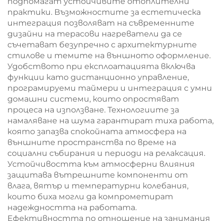
подпомагат устойчивите отоплителни
практики. Възможностите за естетическа
интеграция позволяват на съвременните
дизайни на терасови нагреватели да се
съчетават безупречно с архитектурните
стилове и темите на външното оформление.
Удобството при експлоатацията включва
функции като дистанционно управление,
програмируеми таймери и интеграция с умни
домашни системи, които опростяват
процеса на използване. Технологиите за
намаляване на шума гарантират тиха работа,
която запазва спокойната атмосфера на
външните пространства по време на
социални събирания и периоди на релаксация.
Устойчивостта към атмосферни влияния
защитава вътрешните компоненти от
влага, вятър и температурни колебания,
които биха могли да компрометират
надеждността на работата.
Ефективността по отношение на занимания