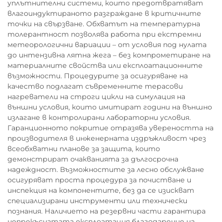
уплътнителни системи, които предотвратяват
влагоиндуктираното разграждане в критичните
точки на свързване. Обхватът на температурна
толерантност позволява работа при екстремни
метеорологични вариации – от условия под нулата
до интензивна лятна жега – без компрометиране на
материалните свойства или експлоатационните
възможности. Процедурите за осигуряване на
качество подлагат съвременните терасови
нагреватели на строги цикли на симулация на
външни условия, които имитират години на външно
излагане в контролирани лабораторни условия.
Гаранционното покритие отразява увереността на
производителя в инженерната издръжливост чрез
всеобхватни планове за защита, които
демонстрират очакванията за дългосрочна
надеждност. Възможностите за лесно обслужване
осигуряват проста процедура за почистване и
инспекция на компонентите, без да се изискват
специализирани инструменти или технически
познания. Наличието на резервни части гарантира
непрекъснатата експлоатация благодарение на