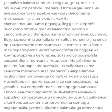
загряват както интимни седящи зони, така и
обширни търговски тераси. Оптимизацията на
енергийното потребление чрез лъчистата
технология значително намалява
експлоатационните разходи, без да се жертва
високото отоплително качество, което е
съпоставимо с вътрешните отоплителни системи.
Безопасността остава от първостепенно значение
при лъчистите отоплителни системи, тъй като
температурата на повърхността се поддържа
контролирана и безопасна, докато се осигурява
съществена топлинна мощност. Незабавните
реактивни характеристики на съвременната
лъчиста технология за терасови нагреватели
позволяват отопление по заявка, което реагира
мигновено на променящите се метеорологични
условия или потребителските предпочитания.
Екологичните предимства включват намалено
горивно потребление и по-ниски емисии в сравнение
с конвенционалните отоплителни методи,
подкрепяйки устойчивите практики за отопление