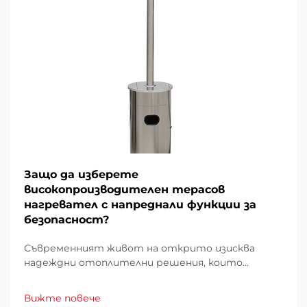
Защо да изберете
високопроизводителен терасов
нагревател с напреднали функции за
безопасност?
Съвременният живот на открито изисква
надеждни отоплителни решения, които
комбинират ефективност с непреклонни
стандарти за безопасност. При избора на
Вижте повече
терасов нагревател за вашето външно