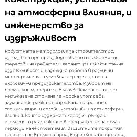
на атмосферни влияния, и
инженерство за
издръжливост
Робустната методология за строителство,
използвана при производството на съвременни
терасови нагреватели, гарантира изключителна
издръжливост и надеждна работа в различни
метеорологични условия и пред лицето на
екологични предизвикателства. Изборът на
премиални материали включва компоненти от
неръждаема стомана за морска употреба,
алуминиеви рамки с напръскано покритие и
специализирани сплави, устойчиви на атмосферни
влияния, които издържат корозия, ръжда и
екологично разграждане в продължение на дълги
периоди на експлоатация. Защитните покрития,
нанесени по време на производствените процеси,