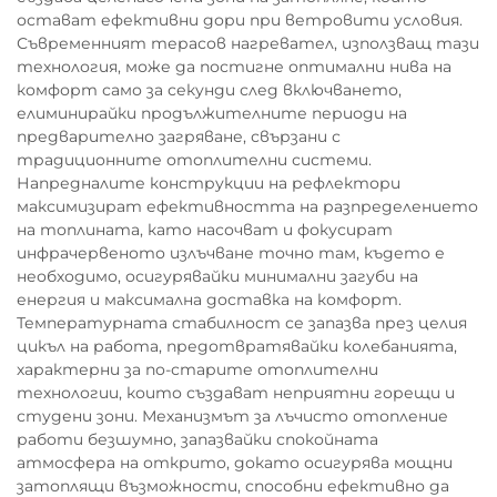
остават ефективни дори при ветровити условия.
Съвременният терасов нагревател, използващ тази
технология, може да постигне оптимални нива на
комфорт само за секунди след включването,
елиминирайки продължителните периоди на
предварително загряване, свързани с
традиционните отоплителни системи.
Напредналите конструкции на рефлектори
максимизират ефективността на разпределението
на топлината, като насочват и фокусират
инфрачервеното излъчване точно там, където е
необходимо, осигурявайки минимални загуби на
енергия и максимална доставка на комфорт.
Температурната стабилност се запазва през целия
цикъл на работа, предотвратявайки колебанията,
характерни за по-старите отоплителни
технологии, които създават неприятни горещи и
студени зони. Механизмът за лъчисто отопление
работи безшумно, запазвайки спокойната
атмосфера на открито, докато осигурява мощни
затоплящи възможности, способни ефективно да