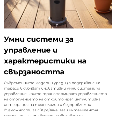
Умни системи за
управление и
характеристики на
свързаността
Съвременните модерни уреди за подгряване на
тераси включват иновативни умни системи за
управление, които трансформират управлението
на отоплението на открито чрез интуитивна
интеграция на технологии и безпроблемни
възможности за свързване. Тези интелигентни
механизми за управление позволяват на