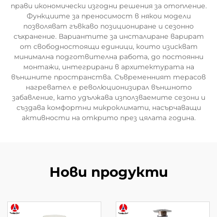
прави икономически изгодни решения за отопление.
Функциите за преносимост в някои модели
позволяват гъвкаво позициониране и сезонно
съхранение. Вариантите за инсталиране варират
от свободностоящи единици, които изискват
минимална подготвителна работа, до постоянни
монтажи, интегрирани в архитектурата на
външните пространства. Съвременният терасов
нагревател е революционизирал външното
забавление, като удължава използваемите сезони и
създава комфортни микроклимати, насърчаващи
активности на открито през цялата година.
Нови продукти