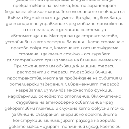
прекратяване на пламъка, които гарантират
безопасна експлоатация. Технологичните иновации са
въвели възможности за умена връзка, позволяващи
дистанционно управление чрез мобилни приложения
и интеграция с домашни системи за
автоматизация. Материали за строителство,
устойчиви на атмосферни влияния – като стомана с
прахово покритие, компоненти от неръждаема
стомана и закалено стъкло – осигуряват
дълготрайност при излагане на външни елементи.
Приложението им обхваща жилищни тераси,
ресторанти с тераси, търговски външни
пространства, места за провеждане на събития и
хотелиерски заведения. Съвременният терасов
нагревател изпълнява множество функции,
надхвърлящи основното отопление, включително
създаване на атмосферно осветление чрез
декоративни пламъци и служене като фокусни точки
за външни събирания. Енергийно ефективните
конструкции минимизират разхода на гориво,
докато максимизират топлинния изход, което ги