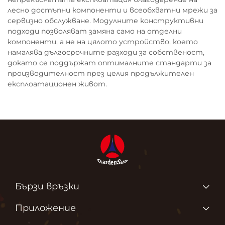
лесно достъпни компоненти и всеобхватни мрежи за
сервизно обслужване. Модулните конструктивни
подходи позволяват замяна само на отделни
компоненти, а не на цялото устройство, което
намалява дългосрочните разходи за собственост,
докато се поддържат оптималните стандарти за
производителност през целия продължителен
експлоатационен живот.
Бързи връзки
Продукти
Приложение
За нас