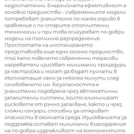
недостатъчни. Енергийната ефективност е
основно предимство – съвременните модели
потребяват значително по-малко гориво в
сравнение с по-старите отоплителни
технологии и при това осигуряват по-добри
модели на топлинно разпределение.
Простотата на инсталирането
представлява още едно голямо предимство,
тъй като повечето съвременни терасови
нагреватели изискват минимални процедури
за настройка и могат да бъдат пуснати в
експлоатация само за няколко минути след
сглобяването им. Безопасността е
значително подобрена чрез автоматични
запалителни системи, които елиминират
рисковете от ръчно запалване, както и чрез
сложни сензори, способни да откриват
опасности в околната среда. Изискванията за
поддръжка остават минимални благодарение
на по-добра издръжливост на компонентите