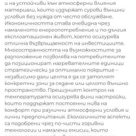
и на устойчиви към атмосферни влияния
материали, които издържат сурови външни
условия без нужда от често обслужване.
Икономичността става очевидна чрез
намаленото енергопотребление и по-дългия
експлоатационен живот, което осигурява
отлична възвръщаемост на инвестициите.
Многостранността на възможностите за
разположение позволява на потребителите
да позиционират нагревателните единици
стратегически за оптимално покритие –
независимо дали целта е да се затоплят
конкретни зони за сядане или цялото външно
пространство. Прецизният контрол на
температурата осигурява фини настройки,
които поддържат постоянни нива на
комфорт при различни атмосферни условия и
лични предпочитания. Екологичните аспекти
са подобрени чрез по-чисти горивни
технологии и намалени емисии, които