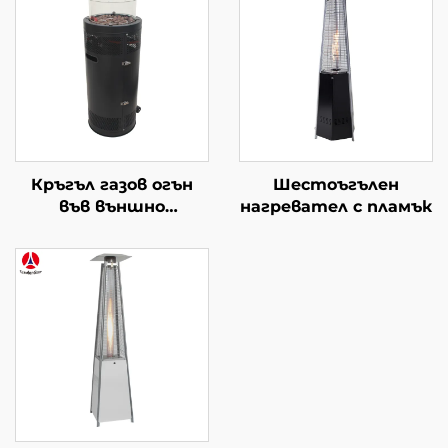
Кръгъл газов огън
Шестоъгълен
във външно
нагревател с пламък
пространство