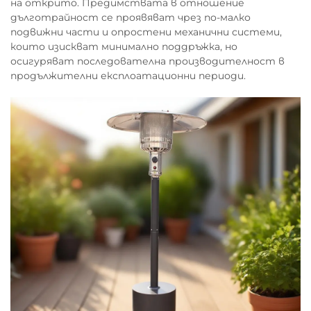
на открито. Предимствата в отношение
дълготрайност се проявяват чрез по-малко
подвижни части и опростени механични системи,
които изискват минимално поддръжка, но
осигуряват последователна производителност в
продължителни експлоатационни периоди.