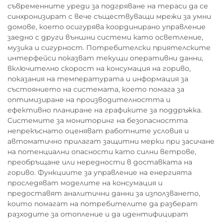
съвременните уреди за подгряване на тераси да се
синхронизират с вече съществуващи мрежи за умни
домове, което осигурява координирано управление
заедно с други външни системи като осветление,
музика и сигурност. Потребителски приятелските
интерфейси показват текущи оперативни данни,
включително скорост на консумация на гориво,
показания на температурата и информация за
състоянието на системата, което помага за
оптимизиране на производителността и
ефективно планиране на графиките за поддръжка.
Системите за мониторинг на безопасността
непрекъснато оценяват работните условия и
автоматично прилагат защитни мерки при засичане
на потенциални опасности като силни ветрове,
преобръщане или нередности в доставката на
гориво. Функциите за управление на енергията
проследяват моделите на консумация и
предоставят аналитични данни за използването,
които помагат на потребителите да разберат
разходите за отопление и да идентифицират