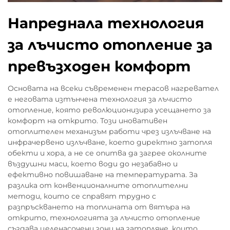
Напреднала технология
за лъчисто отопление за
превъзходен комфорт
Основата на всеки съвременен терасов нагревател
е неговата изтънчена технология за лъчисто
отопление, която революционизира усещането за
комфорт на открито. Този иновативен
отоплителен механизъм работи чрез излъчване на
инфрачервено излъчване, което директно затопля
обекти и хора, а не се опитва да загрее околните
въздушни маси, което води до незабавно и
ефективно повишаване на температурата. За
разлика от конвенционалните отоплителни
методи, които се справят трудно с
разпръскването на топлината от вятъра на
открито, технологията за лъчисто отопление
създава целенасочени зони на затопляне, които