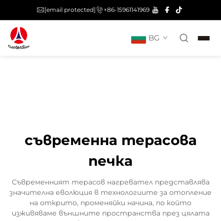
[email protected]
+86-15961141969
BG
съвременна терасова
печка
Съвременният терасов нагревател представлява
значителна еволюция в технологиите за отопление
на открито, променяйки начина, по който
изживяваме външните пространства през цялата