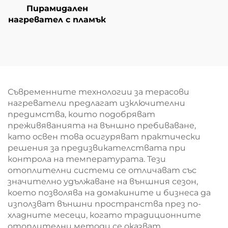
Пирамидален
нагревател с пламък
Съвременните технологии за терасови
нагреватели предлагат изключителни
предимства, които подобряват
преживяванията на външно пребиваване,
като освен това осигуряват практически
решения за предизвикателствата при
контрола на температурата. Тези
отоплителни системи се отличават със
значително удължаване на външния сезон,
което позволява на домакините и бизнеса да
използват външни пространства през по-
хладните месеци, когато традиционните
отоплителни методи се оказват