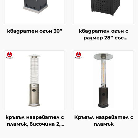
квадратен огън 30”
квадратен огън с
размер 28” със
стъклена маса
кръгъл нагревател с
Кръгъл нагревател с
пламък, височина 2,1
пламък
m