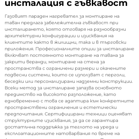
инсталация с гъвкавост
Газовият параден нагревател за монтиране на
таван предлага забележителна гъвкавост при
инсталирането, която отговаря на разнообразни
архитектурни конфигурации и изисквания на
клиентите както в жилищни, така и в търговски
приложения. Професионалните опции за инсталиране
включват постоянното монтиране на тавана за
закрити веранди, монтиране на стена за
пространства с ограничени размери и окачените
подвесни системи, които се използват с перголи,
беседки или персонализирани надземни конструкции.
Всеки метод за инсталиране запазва основното
предимство на високото разположение, като
едновременно с това се адаптира към конкретните
пространствени ограничения и естетически
предпочитания. Сертифицирани техници оценяват
структурните изисквания, за да се гарантира
достатъчна поддръжка за теглото на уреда и
експлоатационните натоварвания по време на