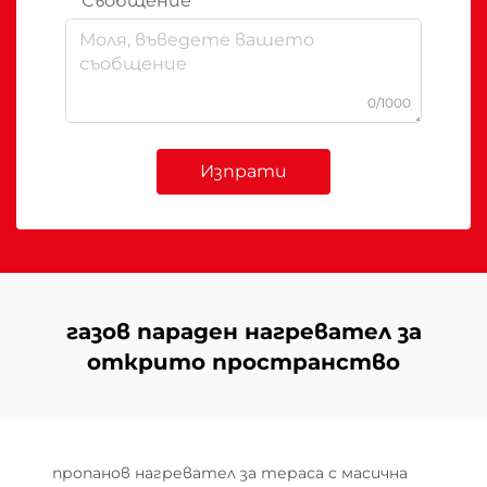
Съобщение
0/1000
Изпрати
газов параден нагревател за
открито пространство
пропанов нагревател за тераса с масична