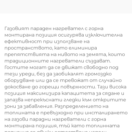
Газовият параден нагревател с горна
монтирана позиция осигурява изключителна
ефективност при използване на
пространството, като елиминира
препятствията на нивото на земята, които
традиционните нагреватели създават.
Гостите могат да се движат свободно под
тези уреди, без да заобикалят громоздко
оборудване или да се тревожат от случайно
докосване до горещи повърхности. Тази висока
позиция максимизира капацитета за сядане и
запазва непрекъснати гледки към откритите
зони за забавления. Разпределението на
топлината е превъзходно при инсталирането
на газови парадни нагреватели с горна
монтирана позиция, тъй като топлинната