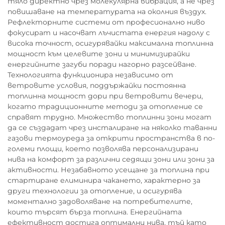
тяло директно чрез молекулярна вибрация, а не чрез
повишаване на температурата на околния въздух.
Рефлекторните системи от професионално ниво
фокусират и насочват лъчистата енергия надолу с
висока точност, осигурявайки максимална топлинна
мощност към целевите зони и минимизирайки
енергийните загуби поради нагорно разсейване.
Технологията функционира независимо от
ветровите условия, поддържайки постоянна
топлинна мощност дори при ветровити вечери,
когато традиционните методи за отопление се
справят трудно. Множество топлинни зони могат
да се създадат чрез инсталиране на няколко таванни
газови термоуреда за открити пространства в по-
големи площи, което позволява персонализирани
нива на комфорт за различни седящи зони или зони за
активности. Незабавното усещане за топлина при
стартиране елиминира чакането, характерно за
други технологии за отопление, и осигурява
моментално задоволяване на потребителите,
които търсят бърза топлина. Енергийната
ефективност достига оптимални нива, тъй като