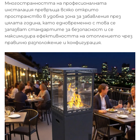
Многостранността на професионалната
инсталация превръща всяко открито
пространство в удобна зона за забавления през
цялата година, като едновременно с това се
запазват стандартите за безопасност и се
максимизира ефективността на отоплението чрез
правилно разположение и конфигурация.