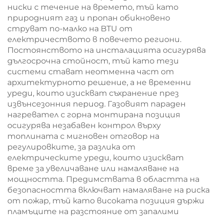
ниски с течение на времето, тъй като
природният газ и пропан обикновено
струват по-малко на BTU от
електричеството в повечето региони.
Постоянството на инсталацията осигурява
дългосрочна стойност, тъй като тези
системи стават неотменна част от
архитектурното решение, а не временни
уреди, които изискват съхранение през
извънсезонния период. Газовият параден
нагревател с горна монтирана позиция
осигурява незабавен контрол върху
топлината с мигновен отговор на
регулировките, за разлика от
електрическите уреди, които изискват
време за увеличаване или намаляване на
мощността. Предимствата в областта на
безопасността включват намаляване на риска
от пожар, тъй като високата позиция държи
пламъците на разстояние от запалими