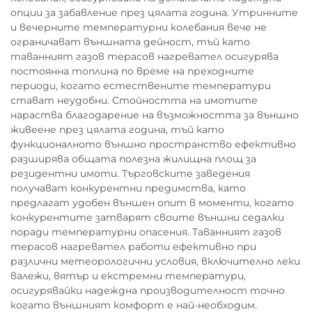
опции за забавление през цялата година. Утринните
и вечерните температурни колебания вече не
ограничават външната дейност, тъй като
таванният газов терасов нагревател осигурява
постоянна топлина по време на преходните
периоди, когато естествените температури
стават неудобни. Стойността на имотите
нараства благодарение на възможността за външно
живеене през цялата година, тъй като
функционалното външно пространство ефективно
разширява общата полезна жилищна площ за
резидентни имоти. Търговските заведения
получават конкурентни предимства, като
предлагат удобен външен опит в моменти, когато
конкурентите затварят своите външни седалки
поради температурни опасения. Таванният газов
терасов нагревател работи ефективно при
различни метеорологични условия, включително леки
валежи, вятър и екстремни температури,
осигурявайки надеждна производителност точно
когато външният комфорт е най-необходим.