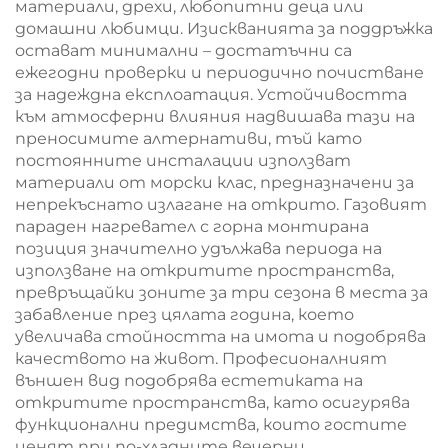
материали, дрехи, любопитни деца или
домашни любимци. Изискванията за поддръжка
остават минимални – достатъчни са
ежегодни проверки и периодично почистване
за надеждна експлоатация. Устойчивостта
към атмосферни влияния надвишава тази на
преносимите алтернативи, тъй като
постоянните инсталации използват
материали от морски клас, предназначени за
непрекъснато излагане на открито. Газовият
параден нагревател с горна монтирана
позиция значително удължава периода на
използване на откритите пространства,
превръщайки зоните за три сезона в места за
забавление през цялата година, което
увеличава стойността на имота и подобрява
качеството на живот. Професионалният
външен вид подобрява естетиката на
откритите пространства, като осигурява
функционални предимства, които гостите
ценят при по-хладните вечерни