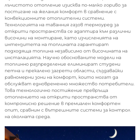
лъчистото отопление изисква по-малко гориво за
постигане на желания комфорт в сравнение с
конвекционните отоплителни системи.
Технологията на таванния газов термоуред за
открити пространства се адаптира към различни
височини на монтиране, като изчисленията на
интензитета на топлината гарантират
подходяща топлина независимо от височината на
инсталацията. Научно обоснованите модели на
топлинно разпределение елиминират студени
петна и прекалено загрети области, създавайки
равномерни зони на комфорт, които могат да
обслужват едновременно множество потребители.
Това технологично постижение превръща
отоплението на открити пространства от
компромисно решение в премиален комфортен
опит, сравним с вътрешните системи за контрол
на околната среда.