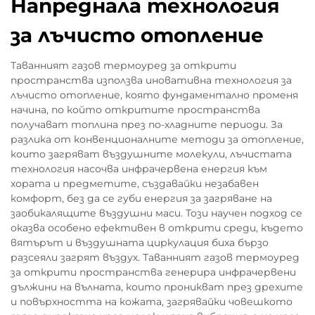
Напреднала технология
за лъчисто отопление
Таванният газов термоуред за открити
пространства използва иновативна технология за
лъчисто отопление, която фундаментално променя
начина, по който откритите пространства
получават топлина през по-хладните периоди. За
разлика от конвенционалните методи за отопление,
които загряват въздушните молекули, лъчистата
технология насочва инфрачервена енергия към
хората и предметите, създавайки незабавен
комфорт, без да се губи енергия за загряване на
заобикалящите въздушни маси. Този научен подход се
оказва особено ефективен в открити среди, където
вятърът и въздушната циркулация биха бързо
разсеяли загрят въздух. Таванният газов термоуред
за открити пространства генерира инфрачервени
дължини на вълната, които проникват през дрехите
и повърхността на кожата, загрявайки човешкото