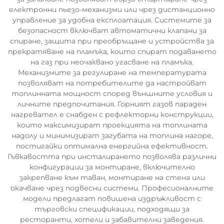
електронни пьезо-механизми или чрез дистанционно
управление за удобна експлоатация. Системите за
безопасност включват автоматични клапани за
спиране, защита при преобръщане и устройства за
прекратяване на пламъка, които спират подаването
на газ при неочаквано угасване на пламъка.
Механизмите за регулиране на температурата
позволяват на потребителите да настройват
топлинната мощност според външните условия и
личните предпочитания. Горният газов параден
нагревател е снабден с рефлекторни конструкции,
които максимизират проекцията на топлината
надолу и минимизират загубата на топлина нагоре,
постигайки оптимална енергийна ефективност.
Гъвкавостта при инсталирането позволява различни
конфигурации за монтиране, включително
закрепване към таван, монтиране на стена или
окачване чрез подвесни системи. Професионалните
модели предлагат повишена издръжливост с
търговски спецификации, подходящи за
ресторанти, хотели и забавителни заведения.