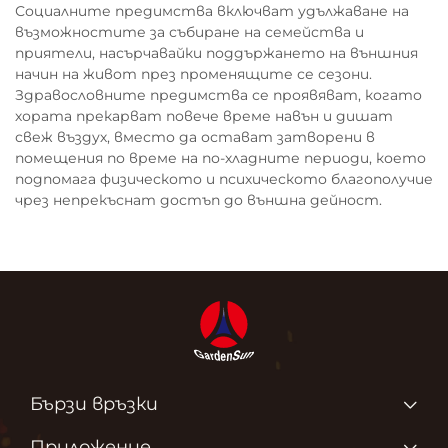
Социалните предимства включват удължаване на
възможностите за събиране на семейства и
приятели, насърчавайки поддържането на външния
начин на живот през променящите се сезони.
Здравословните предимства се проявяват, когато
хората прекарват повече време навън и дишат
свеж въздух, вместо да остават затворени в
помещения по време на по-хладните периоди, което
подпомага физическото и психическото благополучие
чрез непрекъснат достъп до външна дейност.
Бързи връзки
Продукти
Приложение