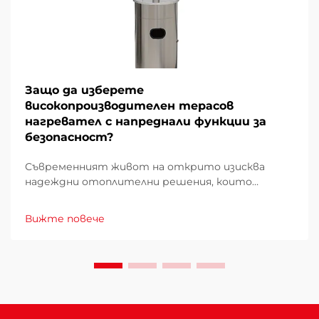
Защо да изберете
високопроизводителен терасов
нагревател с напреднали функции за
безопасност?
Съвременният живот на открито изисква
надеждни отоплителни решения, които
комбинират ефективност с непреклонни
стандарти за безопасност. При избора на
Вижте повече
терасов нагревател за вашето външно
пространство разбирането на това защо
напредналите функции за безопасност и
високата производителност имат значение
става...