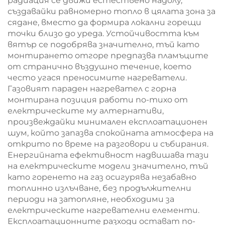
радиация се движи естествено надолу,
създавайки равномерно топло в цялата зона за
сядане, вместо да формира локални горещи
точки близо до уреда. Устойчивостта към
вятър се подобрява значително, тъй като
монтирането отгоре предпазва пламъците
от странично въздушно течение, което
често угася преносимите нагреватели.
Газовият параден нагревател с горна
монтирана позиция работи по-тихо от
електрическите му алтернативи,
произвеждайки минимален експлоатационен
шум, който запазва спокойната атмосфера на
открито по време на разговори и събирания.
Енергийната ефективност надвишава тази
на електрическите модели значително, тъй
като горенето на газ осигурява незабавно
топлинно излъчване, без продължителни
периоди на затопляне, необходими за
електрическите нагревателни елементи.
Експлоатационните разходи остават по-