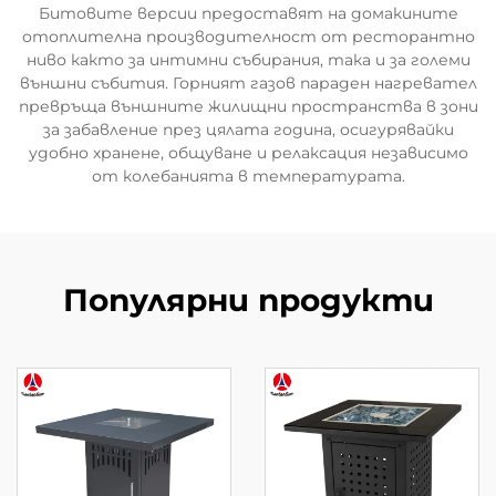
Битовите версии предоставят на домакините
отоплителна производителност от ресторантно
ниво както за интимни събирания, така и за големи
външни събития. Горният газов параден нагревател
превръща външните жилищни пространства в зони
за забавление през цялата година, осигурявайки
удобно хранене, общуване и релаксация независимо
от колебанията в температурата.
Популярни продукти