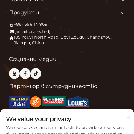
За нас
Защо обичаме това, което правим?
Продукти
Приложение
Запалване на външния комфорт
+86-15961141969
Печка за външни площи
Новини
[email protected]
Огнище
Свържете се с нас
105 Youyi North Road, Boyi Zouqu, Changzhou,
Jiangsu, China
Пещ за пица
Често задавани въпроси
Друго
Блог
Социални медии
Партньор в сътрудничество
We value your privacy
Свързани сертификати
We use cookies and similar tools to provide our services.