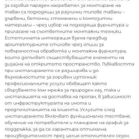
за газовия параден нагревател за монтиране на
таван са подходящи за различни типове тавани –
дървени, бетонни, стоманени и композитни
материали – чрез избор на подходяща фурнитура и
прилагане на съответните монтажни техники.
Естетичната интеграция взема предвид
архитектурните стилове чрез опции за
повърхностна обработка и монтажна фурнитура,
които допълват съществуващите елементи на
дизайна на откритото пространство. Гъвкавостта
при инсталирането се разширява и до
възможностите за горивен източник:
професионалните услуги обхващат както
свързването към мрежа за природен газ, така и
инсталацията на доставка на пропан, в зависимост
от инфраструктурата на имота и
предпочитанията на клиента. Услугите след
инсталирането включват функционално тестване,
обучение на потребителя и планиране на график за
поддръжка, за да се гарантира оптимална
производителност през целия отоплителен сезон.