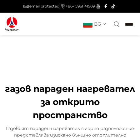
[email protected]
+86-15961141969
BG
газов параден нагревател
за открито
пространство
Газовият параден нагревател с горно разположение
представлява изискано външно отоплително