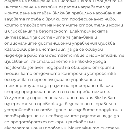
фазата на планиране на инсталацията. Процесът на
инсталиране на газовия параден нагревател за
монтиране на таван включва правилно насочване на
газовата тръба с връзки от професионално ниво,
които отговарят на местните строителни норми
и изисквания за безопасност. Електрическата
интеграция за системите за запалване и
опционалните дистанционни управления изисква
квалифицирана инсталация, за да се осигури
надеждна работа и съответствие с нормативните
изисквания. Инсталирането на няколко уреда
позволява зонален подгрев на обширни открити
площи, като отделните контролни устройства
осигуряват персонализирано управление на
температурата за различни пространства или
според предпочитанията на потребителите.
Услугите за професионална инсталация включват
изчерпателни проверки за безопасност, правилно
устройство на отвеждане на газовите продукти и
потвърждение на необходимите разстояния, за да
се предотвратят пожарни рискове или
експлоатационни проблеми. Монтажните системи