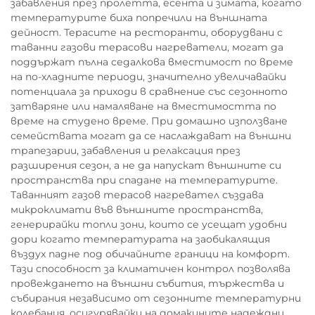
забавления през пролетта, есента и зимата, когато
температурите биха попречили на външната
дейност. Терасите на ресторанти, оборудвани с
таванни газови терасови нагреватели, могат да
поддържат пълна седалкова вместимост по време
на по-хладните периоди, значително увеличавайки
потенциала за приходи в сравнение със сезонното
затваряне или намаляване на вместимостта по
време на студено време. При домашно използване
семействата могат да се наслаждават на външни
трапезарии, забавления и релаксация през
разширения сезон, а не да напускат външните си
пространства при спадане на температурите.
Таванният газов терасов нагревател създава
микроклимати във външните пространства,
генерирайки топли зони, които се усещат удобни
дори когато температурата на заобикалящия
въздух падне под обичайните граници на комфорт.
Тази способност за климатичен контрол позволява
провеждането на външни събития, тържества и
събирания независимо от сезонните температурни
колебания, осигурявайки на домакините надеждни