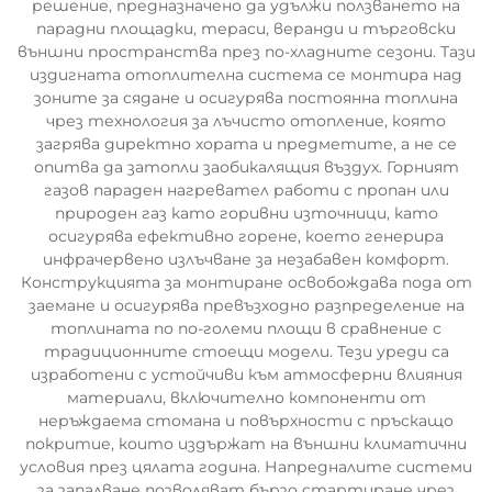
решение, предназначено да удължи ползването на
парадни площадки, тераси, веранди и търговски
външни пространства през по-хладните сезони. Тази
издигната отоплителна система се монтира над
зоните за сядане и осигурява постоянна топлина
чрез технология за лъчисто отопление, която
загрява директно хората и предметите, а не се
опитва да затопли заобикалящия въздух. Горният
газов параден нагревател работи с пропан или
природен газ като горивни източници, като
осигурява ефективно горене, което генерира
инфрачервено излъчване за незабавен комфорт.
Конструкцията за монтиране освобождава пода от
заемане и осигурява превъзходно разпределение на
топлината по по-големи площи в сравнение с
традиционните стоещи модели. Тези уреди са
изработени с устойчиви към атмосферни влияния
материали, включително компоненти от
неръждаема стомана и повърхности с пръскащо
покритие, които издържат на външни климатични
условия през цялата година. Напредналите системи
за запалване позволяват бързо стартиране чрез