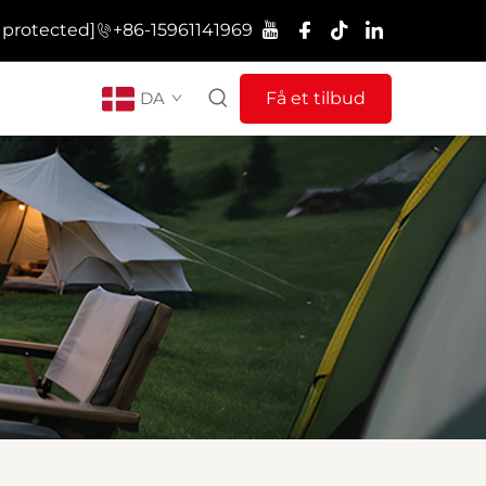
 protected]
+86-15961141969
DA
Få et tilbud