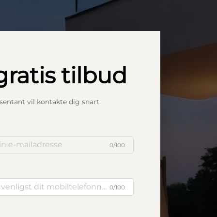
gratis tilbud
entant vil kontakte dig snart.
0/100
0/100