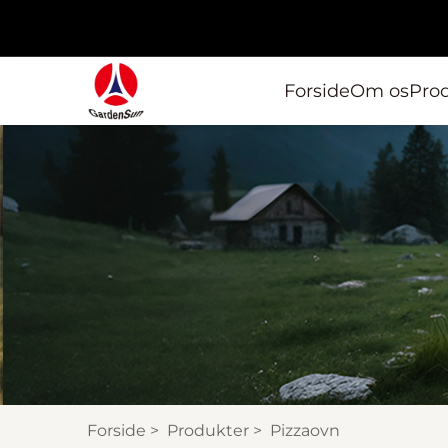
Forside
Om os
Pro
Forside
>
Produkter
>
Pizzaovn