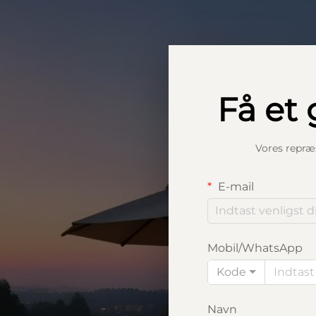
Få et 
Vores repræs
E-mail
Mobil/WhatsApp
Kode
Navn