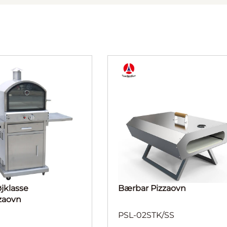
øjklasse
Bærbar Pizzaovn
zaovn
PSL-02STK/SS