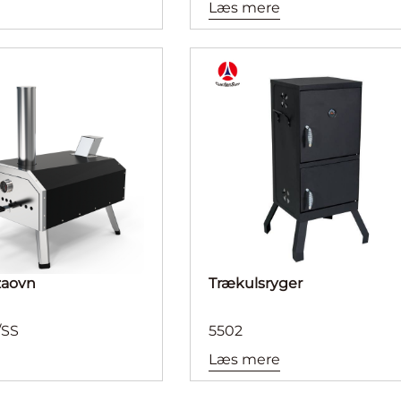
Læs mere
zaovn
Trækulsryger
/SS
5502
Læs mere