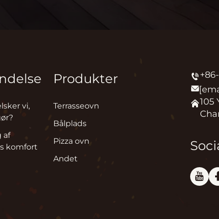
+86-
ndelse
Produkter
[ema
105 
lsker vi,
Terrasseovn
Chan
gør?
Bålplads
 af
Pizza ovn
Soci
s komfort
Andet