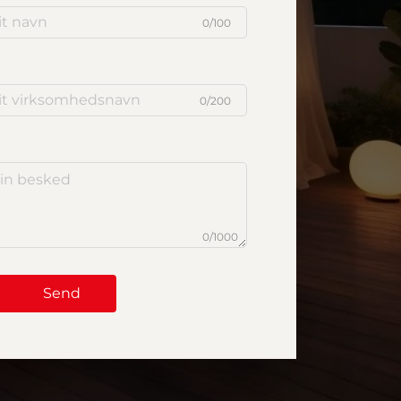
0/100
0/200
0/1000
Send