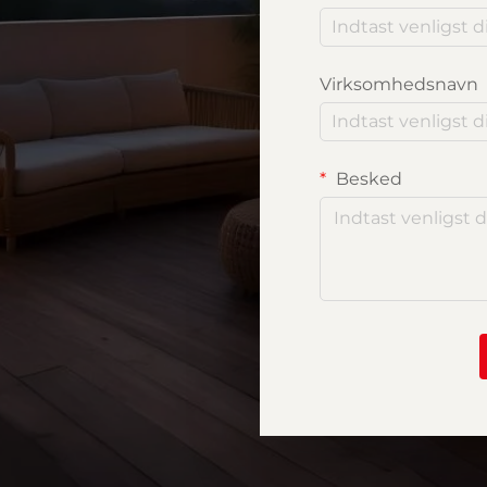
Virksomhedsnavn
Besked