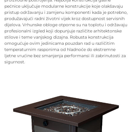
proizvodne postrojenja. Najbolja konstrukcija gasne
pećnice uključuje modularne konstrukcije koje olakšavaju
pristup održavanju i zamjenu komponenti kada je potrebno,
produžavajući radni životni vijek kroz dostupnost servisnih
dijelova. Vrhunske obloge otporne su na toplotu i održavaju
profesionalni izgled koji dopunjuje različite arhitektonske
stilove i teme vanjskog dizajna. Robusta konstrukcija
omogućuje ovim jedinicama pouzdan rad u različitim
temperaturnim rasponima od hladnoće do ekstremne
ljetne vrućine bez smanjenja performansi ili zabrinutosti za
sigurnost.