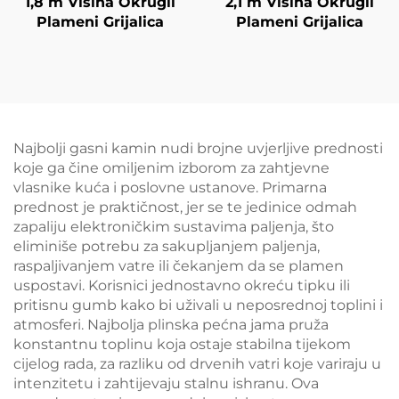
1,8 m Visina Okrugli
2,1 m Visina Okrugli
Plameni Grijalica
Plameni Grijalica
Najbolji gasni kamin nudi brojne uvjerljive prednosti
koje ga čine omiljenim izborom za zahtjevne
vlasnike kuća i poslovne ustanove. Primarna
prednost je praktičnost, jer se te jedinice odmah
zapaliju elektroničkim sustavima paljenja, što
eliminiše potrebu za sakupljanjem paljenja,
raspaljivanjem vatre ili čekanjem da se plamen
uspostavi. Korisnici jednostavno okreću tipku ili
pritisnu gumb kako bi uživali u neposrednoj toplini i
atmosferi. Najbolja plinska pećna jama pruža
konstantnu toplinu koja ostaje stabilna tijekom
cijelog rada, za razliku od drvenih vatri koje variraju u
intenzitetu i zahtijevaju stalnu ishranu. Ova