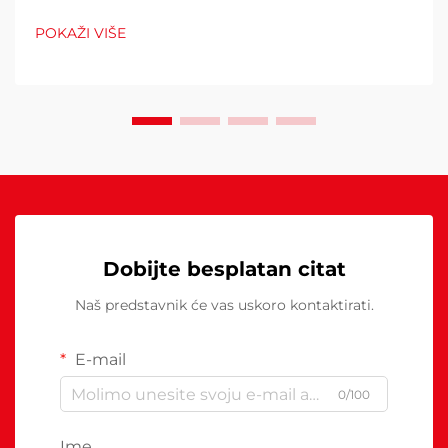
čimbenika koji izravno utječu na operativne troškove,
udobnost kupaca i potrošnju energije. Pogrešan izbor
POKAŽI VIŠE
može rezultirati neadekvatnom toplinom...
Dobijte besplatan citat
Naš predstavnik će vas uskoro kontaktirati.
E-mail
0/100
Ime