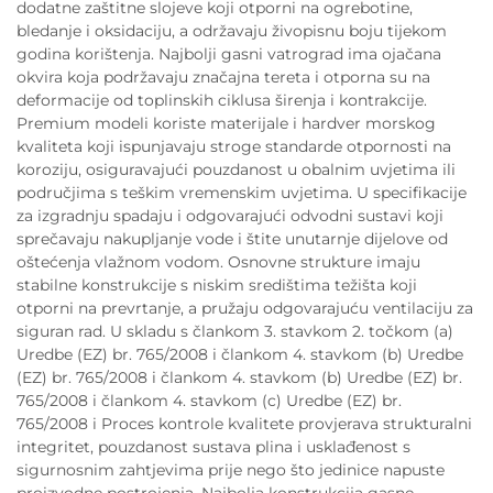
dodatne zaštitne slojeve koji otporni na ogrebotine,
bledanje i oksidaciju, a održavaju živopisnu boju tijekom
godina korištenja. Najbolji gasni vatrograd ima ojačana
okvira koja podržavaju značajna tereta i otporna su na
deformacije od toplinskih ciklusa širenja i kontrakcije.
Premium modeli koriste materijale i hardver morskog
kvaliteta koji ispunjavaju stroge standarde otpornosti na
koroziju, osiguravajući pouzdanost u obalnim uvjetima ili
područjima s teškim vremenskim uvjetima. U specifikacije
za izgradnju spadaju i odgovarajući odvodni sustavi koji
sprečavaju nakupljanje vode i štite unutarnje dijelove od
oštećenja vlažnom vodom. Osnovne strukture imaju
stabilne konstrukcije s niskim središtima težišta koji
otporni na prevrtanje, a pružaju odgovarajuću ventilaciju za
siguran rad. U skladu s člankom 3. stavkom 2. točkom (a)
Uredbe (EZ) br. 765/2008 i člankom 4. stavkom (b) Uredbe
(EZ) br. 765/2008 i člankom 4. stavkom (b) Uredbe (EZ) br.
765/2008 i člankom 4. stavkom (c) Uredbe (EZ) br.
765/2008 i Proces kontrole kvalitete provjerava strukturalni
integritet, pouzdanost sustava plina i usklađenost s
sigurnosnim zahtjevima prije nego što jedinice napuste