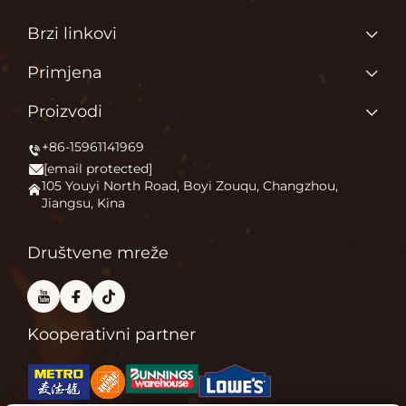
Brzi linkovi
Glavna stranica
Primjena
O Nama
Zašto volimo ono što radimo?
Proizvodi
Proizvodi
Pokrećemo vanjski komfor
+86-15961141969
Grejač terase
Novice
[email protected]
Kamin na otvorenom
Primjena
105 Youyi North Road, Boyi Zouqu, Changzhou,
Jiangsu, Kina
Peć za pizzu
Često Postavljana Pitanja
Ostalo
Kontaktiraj nas
Društvene mreže
Kooperativni partner