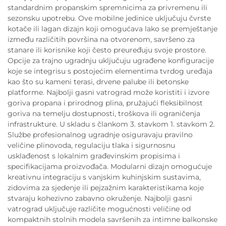
standardnim propanskim spremnicima za privremenu ili
sezonsku upotrebu. Ove mobilne jedinice uključuju čvrste
kotače ili lagan dizajn koji omogućava lako se premještanje
između različitih površina na otvorenom, savršeno za
stanare ili korisnike koji često preuređuju svoje prostore.
Opcije za trajno ugradnju uključuju ugrađene konfiguracije
koje se integrisu s postojećim elementima tvrdog uređaja
kao što su kameni terasi, drvene palube ili betonske
platforme. Najbolji gasni vatrograd može koristiti i izvore
goriva propana i prirodnog plina, pružajući fleksibilnost
goriva na temelju dostupnosti, troškova ili ograničenja
infrastrukture. U skladu s člankom 3. stavkom 1. stavkom 2.
Službe profesionalnog ugradnje osiguravaju pravilno
veličine plinovoda, regulaciju tlaka i sigurnosnu
usklađenost s lokalnim građevinskim propisima i
specifikacijama proizvođača. Modularni dizajn omogućuje
kreativnu integraciju s vanjskim kuhinjskim sustavima,
zidovima za sjedenje ili pejzažnim karakteristikama koje
stvaraju kohezivno zabavno okruženje. Najbolji gasni
vatrograd uključuje različite mogućnosti veličine od
kompaktnih stolnih modela savršenih za intimne balkonske