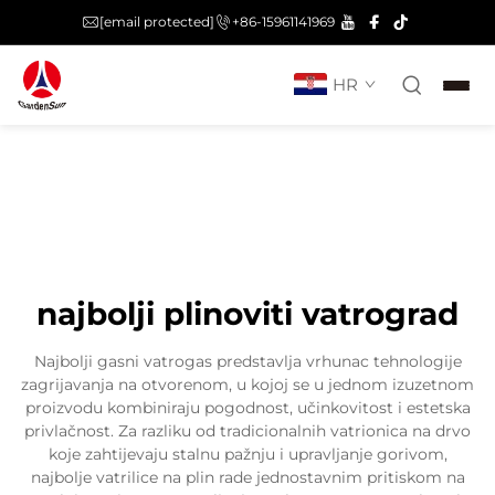
[email protected]
+86-15961141969
HR
najbolji plinoviti vatrograd
Najbolji gasni vatrogas predstavlja vrhunac tehnologije
zagrijavanja na otvorenom, u kojoj se u jednom izuzetnom
proizvodu kombiniraju pogodnost, učinkovitost i estetska
privlačnost. Za razliku od tradicionalnih vatrionica na drvo
koje zahtijevaju stalnu pažnju i upravljanje gorivom,
najbolje vatrilice na plin rade jednostavnim pritiskom na