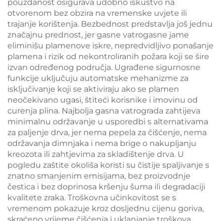
pouzdanost osigurava udobno iskustvo na
otvorenom bez obzira na vremenske uvjete ili
trajanje korištenja. Bezbednost predstavlja još jednu
značajnu prednost, jer gasne vatrogasne jame
eliminišu plamenove iskre, nepredvidljivo ponašanje
plamena i rizik od nekontroliranih požara koji se šire
izvan određenog područja. Ugrađene sigurnosne
funkcije uključuju automatske mehanizme za
isključivanje koji se aktiviraju ako se plamen
neočekivano ugasi, štiteći korisnike i imovinu od
curenja plina. Najbolja gasna vatrograda zahtijeva
minimalnu održavanje u usporedbi s alternativama
za paljenje drva, jer nema pepela za čišćenje, nema
održavanja dimnjaka i nema brige o nakupljanju
kreozota ili zahtjevima za skladištenje drva. U
pogledu zaštite okoliša koristi su čistije spaljivanje s
znatno smanjenim emisijama, bez proizvodnje
čestica i bez doprinosa kršenju šuma ili degradaciji
kvalitete zraka. Troškovna učinkovitost se s
vremenom pokazuje kroz dosljednu cijenu goriva,
skraćeno vrijeme čišćenja i uklanjanje troškova