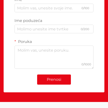
0/100
Ime poduzeća
0/200
Poruka
0/1000
Prenosi