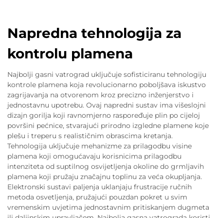
Napredna tehnologija za
kontrolu plamena
Najbolji gasni vatrograd uključuje sofisticiranu tehnologiju
kontrole plamena koja revolucionarno poboljšava iskustvo
zagrijavanja na otvorenom kroz precizno inženjerstvo i
jednostavnu upotrebu. Ovaj napredni sustav ima višeslojni
dizajn gorilja koji ravnomjerno raspoređuje plin po cijeloj
površini pećnice, stvarajući prirodno izgledne plamene koje
plešu i treperu s realističnim obrascima kretanja.
Tehnologija uključuje mehanizme za prilagodbu visine
plamena koji omogućavaju korisnicima prilagodbu
intenziteta od suptilnog osvijetljenja okoline do grmljavih
plamena koji pružaju značajnu toplinu za veća okupljanja.
Elektronski sustavi paljenja uklanjaju frustracije ručnih
metoda osvetljenja, pružajući pouzdan pokret u svim
vremenskim uvjetima jednostavnim pritiskanjem dugmeta
ili daljinskim upravljačem. Najbolja gasna vatrograda koristi