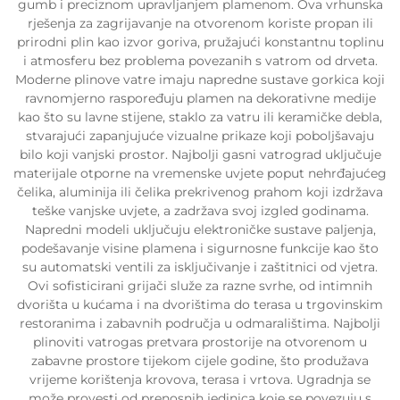
gumb i preciznom upravljanjem plamenom. Ova vrhunska
rješenja za zagrijavanje na otvorenom koriste propan ili
prirodni plin kao izvor goriva, pružajući konstantnu toplinu
i atmosferu bez problema povezanih s vatrom od drveta.
Moderne plinove vatre imaju napredne sustave gorkica koji
ravnomjerno raspoređuju plamen na dekorativne medije
kao što su lavne stijene, staklo za vatru ili keramičke debla,
stvarajući zapanjujuće vizualne prikaze koji poboljšavaju
bilo koji vanjski prostor. Najbolji gasni vatrograd uključuje
materijale otporne na vremenske uvjete poput nehrđajućeg
čelika, aluminija ili čelika prekrivenog prahom koji izdržava
teške vanjske uvjete, a zadržava svoj izgled godinama.
Napredni modeli uključuju elektroničke sustave paljenja,
podešavanje visine plamena i sigurnosne funkcije kao što
su automatski ventili za isključivanje i zaštitnici od vjetra.
Ovi sofisticirani grijači služe za razne svrhe, od intimnih
dvorišta u kućama i na dvorištima do terasa u trgovinskim
restoranima i zabavnih područja u odmaralištima. Najbolji
plinoviti vatrogas pretvara prostorije na otvorenom u
zabavne prostore tijekom cijele godine, što produžava
vrijeme korištenja krovova, terasa i vrtova. Ugradnja se
može provesti od prenosnih jedinica koje se povezuju s