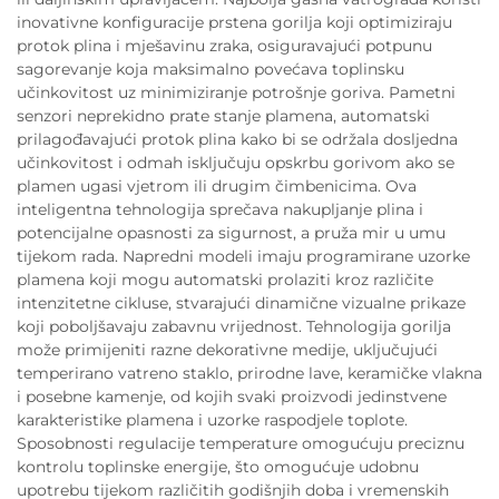
inovativne konfiguracije prstena gorilja koji optimiziraju
protok plina i mješavinu zraka, osiguravajući potpunu
sagorevanje koja maksimalno povećava toplinsku
učinkovitost uz minimiziranje potrošnje goriva. Pametni
senzori neprekidno prate stanje plamena, automatski
prilagođavajući protok plina kako bi se održala dosljedna
učinkovitost i odmah isključuju opskrbu gorivom ako se
plamen ugasi vjetrom ili drugim čimbenicima. Ova
inteligentna tehnologija sprečava nakupljanje plina i
potencijalne opasnosti za sigurnost, a pruža mir u umu
tijekom rada. Napredni modeli imaju programirane uzorke
plamena koji mogu automatski prolaziti kroz različite
intenzitetne cikluse, stvarajući dinamične vizualne prikaze
koji poboljšavaju zabavnu vrijednost. Tehnologija gorilja
može primijeniti razne dekorativne medije, uključujući
temperirano vatreno staklo, prirodne lave, keramičke vlakna
i posebne kamenje, od kojih svaki proizvodi jedinstvene
karakteristike plamena i uzorke raspodjele toplote.
Sposobnosti regulacije temperature omogućuju preciznu
kontrolu toplinske energije, što omogućuje udobnu
upotrebu tijekom različitih godišnjih doba i vremenskih