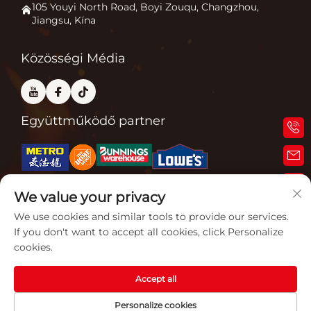
Lépjen kapcsolatba velünk
105 Youyi North Road, Boyi Zouqu, Changzhou,
Jiangsu, Kína
Pizza sütő
GYIK
Egyéb
Blog
Közösségi Média
Együttműködő partner
We value your privacy
Kapcsolódó tanúsítványok
We use cookies and similar tools to provide our services.
If you don't want to accept all cookies, click Personalize
cookies.
Accept all
Szerzői jog © 2026 Jiangsu Gardensun Furnace Co., Ltd. Minden jog
Personalize cookies
fenntartva. -
Adatvédelmi irányelvek