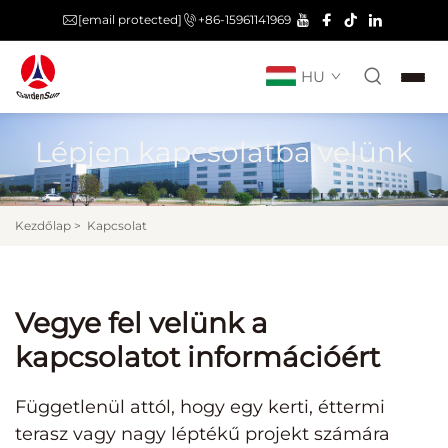
[email protected]
+86-15961141969
HU
Lépjen kapcsolatba velünk
Kezdőlap
>
Kapcsolat
Vegye fel velünk a
kapcsolatot információért
Függetlenül attól, hogy egy kerti, éttermi
terasz vagy nagy léptékű projekt számára