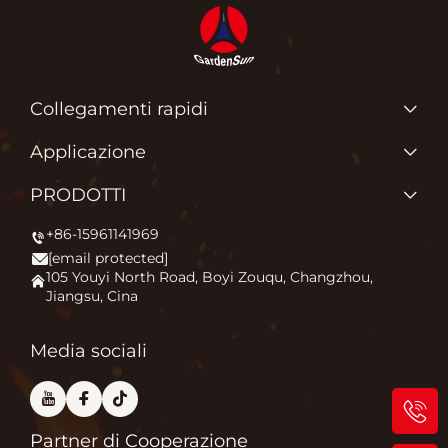
Collegamenti rapidi
PRODOTTI
Applicazione
Chi siamo
Perché Amiamo Quello Che Facciamo?
PRODOTTI
Applicazione
Accendendo il Comfort all'Aperto
+86-15961141969
RISCALDATORE PER PATIO
Notizie
[email protected]
Braciere
Contattaci
105 Youyi North Road, Boyi Zouqu, Changzhou,
Jiangsu, Cina
Forno per pizza
Domande frequenti
Altro
Blog
Media sociali
Partner di Cooperazione