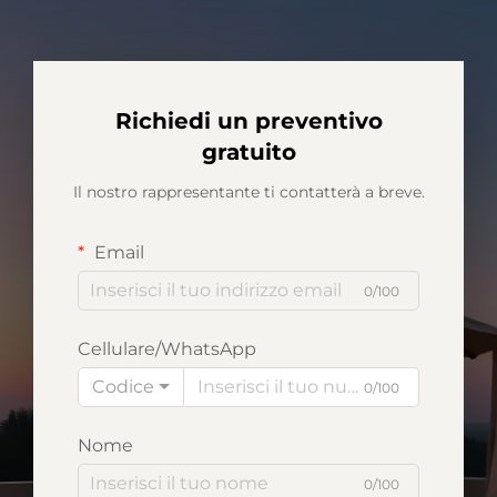
Richiedi un preventivo
gratuito
Il nostro rappresentante ti contatterà a breve.
Email
0/100
Cellulare/WhatsApp
Codice
0/100
Nome
0/100