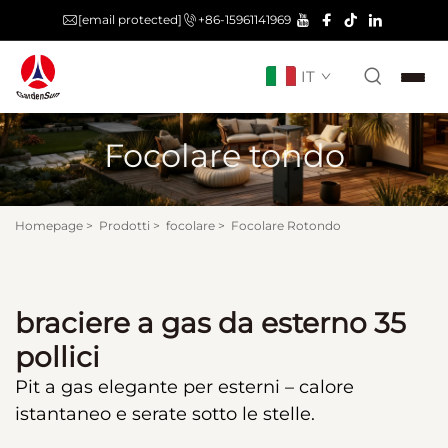
[email protected]
+86-15961141969
IT
Focolare tondo
Homepage
>
Prodotti
>
focolare
>
Focolare Rotondo
braciere a gas da esterno 35
pollici
Pit a gas elegante per esterni – calore
istantaneo e serate sotto le stelle.