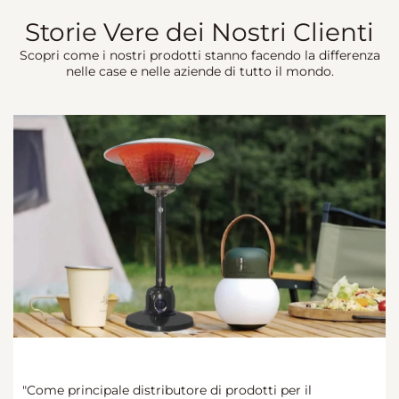
Storie Vere dei Nostri Clienti
Scopri come i nostri prodotti stanno facendo la differenza
nelle case e nelle aziende di tutto il mondo.
“La nostra azienda si concentra su vendite di e-
“Stiamo acquistando riscaldatori per esterni da
"Come principale distributore di prodotti per il
“Abbiamo incontrato il team Gardensun in una fiera
“La nostra azienda si concentra su vendite di e-
“Stiamo acquistando riscaldatori per esterni da