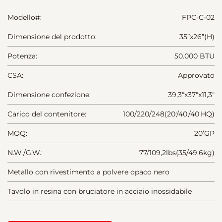
Modello#:
FPC-C-02
Dimensione del prodotto:
35”x26”(H)
Potenza:
50.000 BTU
CSA:
Approvato
Dimensione confezione:
39,3"x37"x11,3"
Carico del contenitore:
100/220/248(20'/40'/40'HQ)
MOQ:
20’GP
N.W./G.W.:
77/109,2lbs(35/49,6kg)
Metallo con rivestimento a polvere opaco nero
Tavolo in resina con bruciatore in acciaio inossidabile