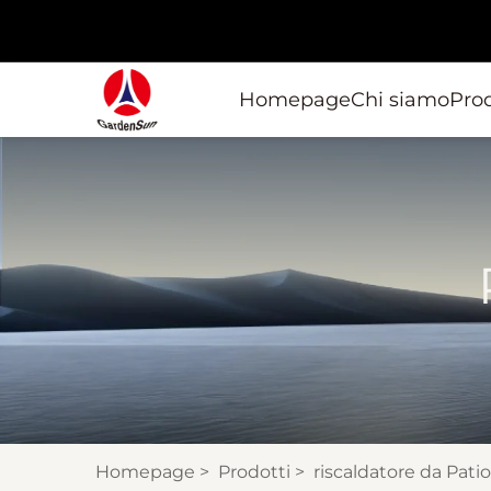
Homepage
Chi siamo
Prod
Homepage
>
Prodotti
>
riscaldatore da Patio