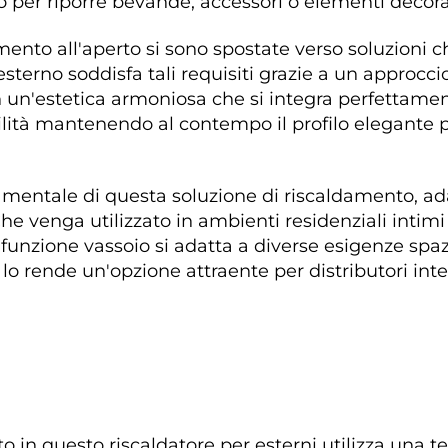
per riporre bevande, accessori o elementi decorat
nto all'aperto si sono spostate verso soluzioni ch
esterno soddisfa tali requisiti grazie a un approcc
n un'estetica armoniosa che si integra perfettamen
bilità mantenendo al contempo il profilo elegante p
mentale di questa soluzione di riscaldamento, adat
Che venga utilizzato in ambienti residenziali intimi
 funzione vassoio si adatta a diverse esigenze sp
à lo rende un'opzione attraente per distributori in
 in questo riscaldatore per esterni utilizza una te