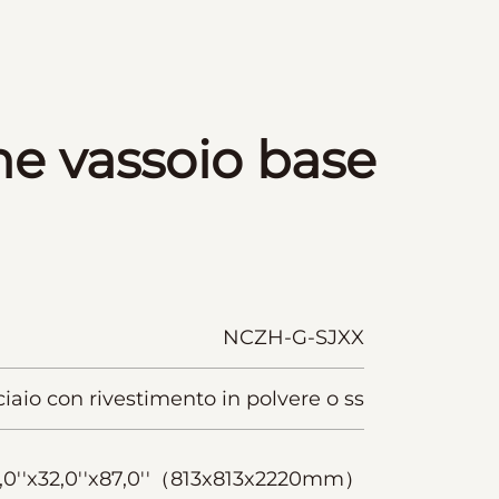
ne vassoio base
NCZH-G-SJXX
iaio con rivestimento in polvere o ss
,0''x32,0''x87,0''（813x813x2220mm）