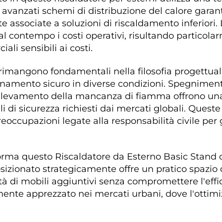
i avanzati schemi di distribuzione del calore gara
ssociate a soluzioni di riscaldamento inferiori. 
l contempo i costi operativi, risultando particol
li sensibili ai costi. 
 rimangono fondamentali nella filosofia progettuale
onamento sicuro in diverse condizioni. Spegnimenti
i rilevamento della mancanza di fiamma offrono una
i di sicurezza richiesti dai mercati globali. Quest
reoccupazioni legate alla responsabilità civile per 
forma questo Riscaldatore da Esterno Basic Stand 
posizionato strategicamente offre un pratico spazio
tà di mobili aggiuntivi senza compromettere l'eff
mente apprezzato nei mercati urbani, dove l'ottimiz