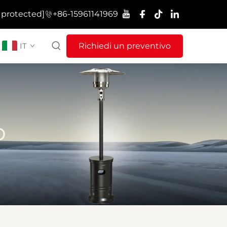
 protected]
+86-15961141969
IT
Richiedi un preventivo
o