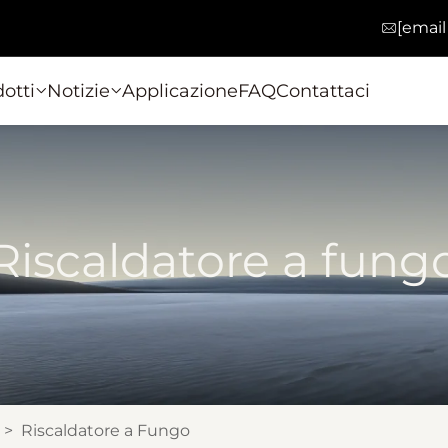
[email
otti
Notizie
Applicazione
FAQ
Contattaci
Riscaldatore a fung
>
Riscaldatore a Fungo