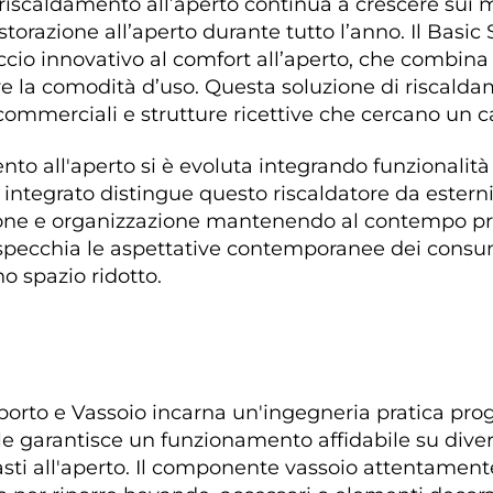
 riscaldamento all’aperto continua a crescere sui m
storazione all’aperto durante tutto l’anno. Il Basic
io innovativo al comfort all’aperto, che combina 
e la comodità d’uso. Questa soluzione di riscaldam
à commerciali e strutture ricettive che cercano un cal
to all'aperto si è evoluta integrando funzionalità
 integrato distingue questo riscaldatore da estern
azione e organizzazione mantenendo al contempo pre
specchia le aspettative contemporanee dei consum
 spazio ridotto. 
porto e Vassoio incarna un'ingegneria pratica prog
le garantisce un funzionamento affidabile su diversi
asti all'aperto. Il componente vassoio attentament