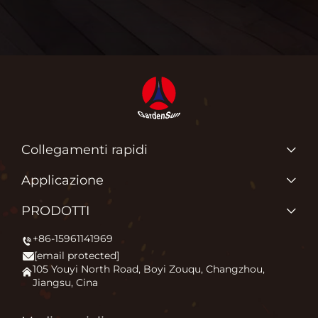
Collegamenti rapidi
PRODOTTI
Applicazione
Chi siamo
Perché Amiamo Quello Che Facciamo?
PRODOTTI
Applicazione
Accendendo il Comfort all'Aperto
+86-15961141969
RISCALDATORE PER PATIO
Notizie
[email protected]
Braciere
Contattaci
105 Youyi North Road, Boyi Zouqu, Changzhou,
Jiangsu, Cina
Forno per pizza
Domande frequenti
Altro
Blog