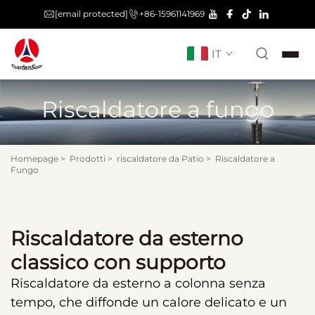
[email protected]
+86-15961141969
IT
Riscaldatore a fungo
Homepage
>
Prodotti
>
riscaldatore da Patio
>
Riscaldatore a
Fungo
Riscaldatore da esterno
classico con supporto
Riscaldatore da esterno a colonna senza
tempo, che diffonde un calore delicato e un