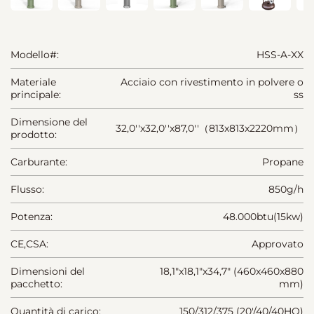
Modello#:
HSS-A-XX
Materiale
Acciaio con rivestimento in polvere o
principale:
ss
Dimensione del
32,0''x32,0''x87,0''（813x813x2220mm）
prodotto:
Carburante:
Propane
Flusso:
850g/h
Potenza:
48.000btu(15kw)
CE,CSA:
Approvato
Dimensioni del
18,1"x18,1"x34,7" (460x460x880
pacchetto:
mm)
Quantità di carico:
150/312/375 (20'/40/40HQ)