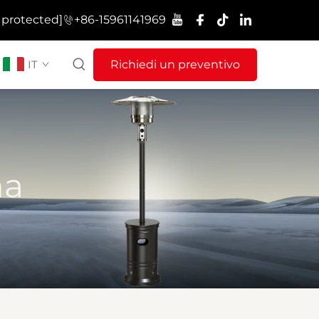
 protected]
+86-15961141969
IT
Richiedi un preventivo
ma