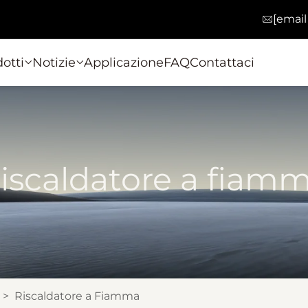
[email
otti
Notizie
Applicazione
FAQ
Contattaci
iscaldatore a fiam
>
Riscaldatore a Fiamma