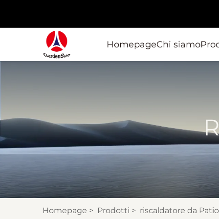
Homepage
Chi siamo
Prod
R
Homepage
>
Prodotti
>
riscaldatore da Patio