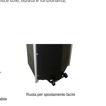
e stile, durata e funzionalità, 
,
Ruota per spostamento facile
abile