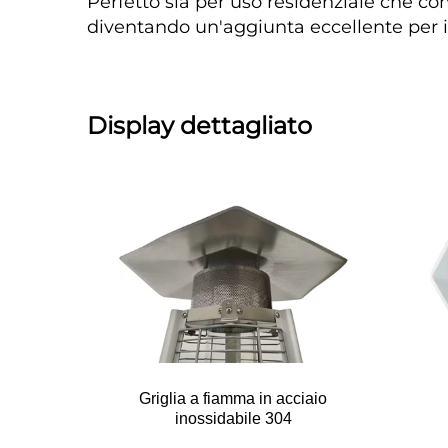
Perfetto sia per uso residenziale che co
diventando un'aggiunta eccellente per il
Display dettagliato 
Griglia a fiamma in acciaio
inossidabile 304