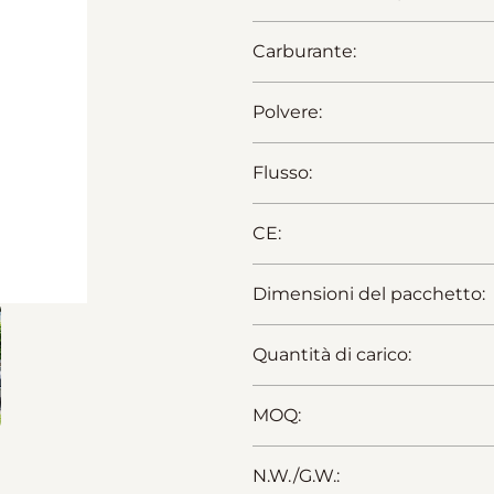
Carburante:
Polvere:
Flusso:
CE:
Dimensioni del pacchetto:
Quantità di carico:
MOQ:
N.W./G.W.: