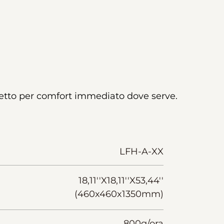
rfetto per comfort immediato dove serve.
LFH-A-XX
18,11''X18,11''X53,44''
(460x460x1350mm)
800g/ora