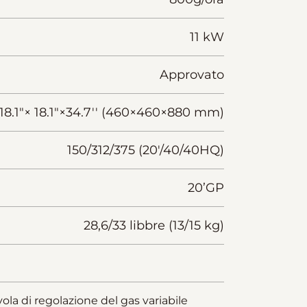
11 kW
Approvato
18.1"× 18.1"×34.7'' (460×460×880 mm)
150/312/375 (20'/40/40HQ)
20’GP
28,6/33 libbre (13/15 kg)
ola di regolazione del gas variabile