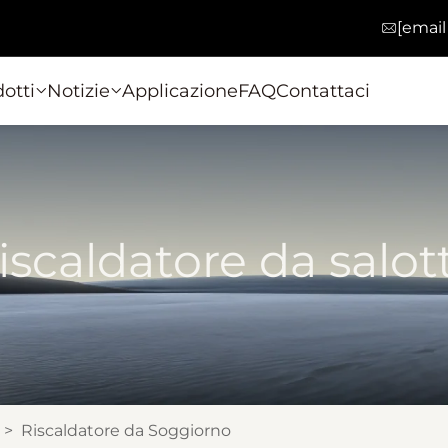
[email
otti
Notizie
Applicazione
FAQ
Contattaci
iscaldatore da salot
>
Riscaldatore da Soggiorno