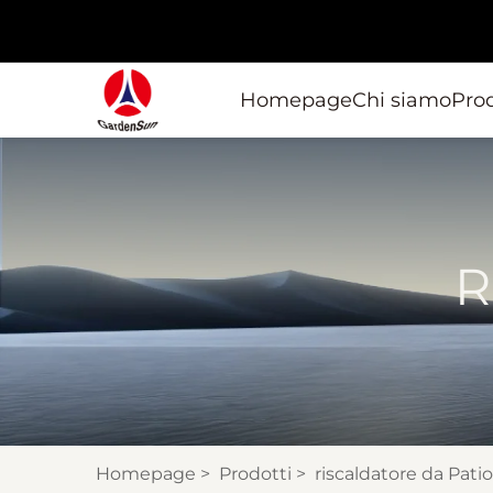
Homepage
Chi siamo
Prod
R
Homepage
>
Prodotti
>
riscaldatore da Patio