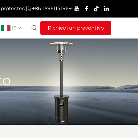
 protected]
+86-15961141969
IT
Richiedi un preventivo
to