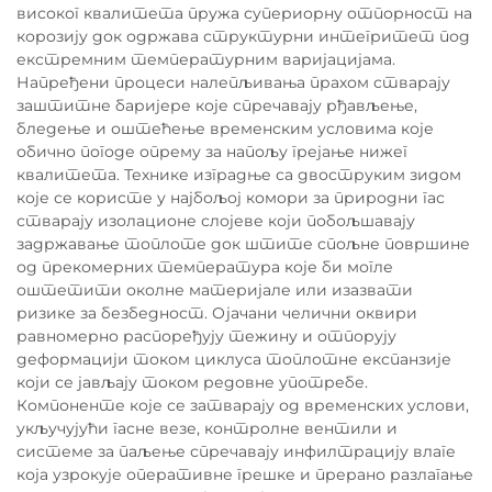
високог квалитета пружа супериорну отпорност на
корозију док одржава структурни интегритет под
екстремним температурним варијацијама.
Напређени процеси налепљивања прахом стварају
заштитне баријере које спречавају рђављење,
бледење и оштећење временским условима које
обично погоде опрему за напољу грејање нижег
квалитета. Технике изградње са двоструким зидом
које се користе у најбољој комори за природни гас
стварају изолационе слојеве који побољшавају
задржавање топлоте док штите спољне површине
од прекомерних температура које би могле
оштетити околне материјале или изазвати
ризике за безбедност. Ојачани челични оквири
равномерно распоређују тежину и отпорују
деформацији током циклуса топлотне експанзије
који се јављају током редовне употребе.
Компоненте које се затварају од временских услови,
укључујући гасне везе, контролне вентили и
системе за паљење спречавају инфилтрацију влаге
која узрокује оперативне грешке и прерано разлагање