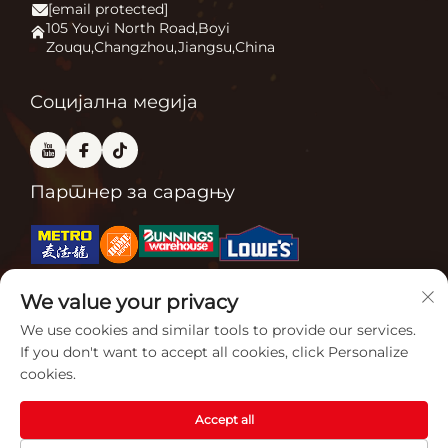
[email protected]
Огњ
Примена
105 Youyi North Road,Boyi
Zouqu,Changzhou,Jiangsu,China
Пећница за пицу
Често постављане питања
Други
Контактирајте нас
Социјална медија
Партнер за сарадњу
We value your privacy
Сродне сертификације
We use cookies and similar tools to provide our services.
If you don't want to accept all cookies, click Personalize
cookies.
Accept all
Ауторско право © 2026 Цхиансу Гарденсун Фурнеце Цо, Лтд.