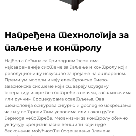
Напређена технологија за
паљење и контролу
Најбоља пећина са природним гасом има
најсавременије системе за паљење и контролу који
револуционишу искуство за грејање на отвореном.
Премијум модели имају електронске пиезо-
загасионске системе који стварају поуздану
генерацију искре без потребе за мачма, запаљивачима
или ручним процедурама осветљења. Ова
технологија осигурава сигурно и доследно покретање
чак и у ветровитим условима или након дугих
периода непотребе. Механизми за контролу обично
укључују прецизне гасне вентили који нуде
бесконачне могућности подешавања пламена,