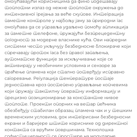
омогућавајући корисницима да фино подешавају
топлотни излаз од нежне топлоте окружења до
интензивног грејања за веће скупове. Интеграција
паметне контроле у најбољу јаму за природни гас
омогућава да се управља удаљено помоћу апликација
за паметне телефоне, пружајући безпрецедентну
погодност за модерне власнике кућа. Ови напредни
системи често укључују безбедносне блокираче који
спречавају проток гаса без правог запаљења,
аутоматске функције за искључивање које се
активирају у необичним условима и сензоре за
праћење пламена који стално потврђују исправно
сагоревање. Регулација температуре постаје
једноставна кроз постепено управљање копчевима
који пружају тактилну повратну информацију и
прецизно позиционирање за константне нивое
топлоте. Проекти опорних на ветар пећника
обезбеђују стабилан образац пламена чак и у тешким
временским условима, док интегрисани безбедносни
екрани и баријере штите кориснике од директног
контакта са врућим површинама. Технолошка
софистицираност се простире на модуларне