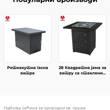
Реткакутна гасна
28 Квадратна јама за
ватра
ватру са стакленим
столом
Најбоља пећина за природни гас пружа