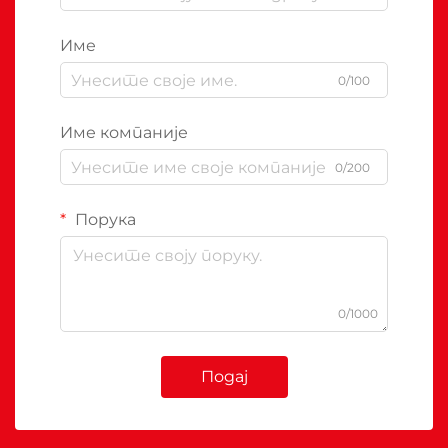
Име
0/100
Име компаније
0/200
Порука
0/1000
Подај