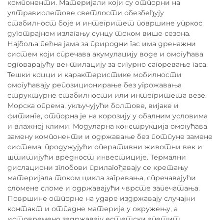
компоненти. Материјали који су отпорни на
ултравиолетове светлости обезбеђују
стабилност боје и интегритет површине упркос
дуготрајном излагању сунцу током више сезона.
Најбоља пећна јама за природни гас има дренажни
систем који спречава акумулацију воде и омогућава
одговарајућу вентилацију за сигурно сагоревање гаса.
Тешки коцци и карактеристике мобилности
омогућавају репозиционирање без угрожавања
структурне стабилности или интегритета везе.
Морска опрема, укључујући болтове, вијаке и
фитинге, отпорна је на корозију у обалним условима
и влажној клими. Модуларна конструкција омогућава
замену компоненти и одржавање без потпуне замене
система, продужујући оперативни животни век и
штитијући вредност инвестиције. Термални
дислациони зглобови прилагођавају се кретању
материјала током цикла загревања, спречавајући
сломене сломе и одржавајући чврсте запечатања.
Површине отпорне на ударе издржавају случајни
контакт и отпадне материје у окружењу, а
истовремено задржавају естетски апетит.