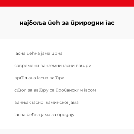
најбоља пећ за природни гас
гасна пећна јама црна
савремени ванземни гасни ватри
вртљана гасна ватра
стол за ватру са пропанским гасом
ванњак гасног каминског јама
гасна пећна јама за продају