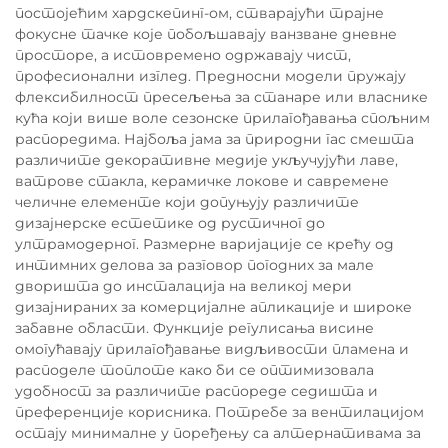
постојећим хардскепинг-ом, стварајући трајне
фокусне тачке које побољшавају ванзване дневне
просторе, а истовремено одржавају чист,
професионални изглед. Предносни модели пружају
флексибилност пресељења за станаре или власнике
кућа који више воле сезонске прилагођавања спољним
распоредима. Најбоља јама за природни гас смешта
различите декоративне медије укључујући лаве,
ватрове стакла, керамичке локове и савремене
челичне елементе који допуњују различите
дизајнерске естетике од рустичног до
ултрамодерног. Размерне варијације се крећу од
интимних делова за разговор погодних за мале
дворишта до инсталација на великој мери
дизајнираних за комерцијалне апликације и широке
забавне области. Функције регулисања висине
омогућавају прилагођавање видљивости пламена и
расподеле топлоте како би се оптимизовала
удобност за различите распореде седишта и
преференције корисника. Потребе за вентилацијом
остају минималне у поређењу са алтернативама за