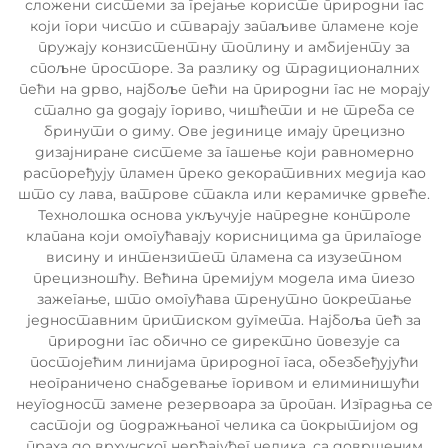
сложени системи за грејање користе природни гас
који гори чисто и стварају запаљиве пламене које
пружају конзистентну топлину и амбијенту за
спољне просторе. За разлику од традиционалних
пећи на дрво, најбоље пећи на природни гас не морају
стално да додају гориво, чишћети и не треба се
бринути о диму. Ове јединице имају прецизно
дизајниране системе за гашење који равномерно
распоређују пламен преко декоративних медија као
што су лава, ватрове стакла или керамичке дрвеће.
Технолошка основа укључује напредне контроле
клапана који омогућавају корисницима да прилагоде
висину и интензитет пламена са изузетном
прецизношћу. Већина премијум модела има пиезо
зажегање, што омогућава тренутно покретање
једноставним притиском дугмета. Најбоља пећ за
природни гас обично се директно повезује са
постојећим линијама природног гаса, обезбеђујући
неограничено снабдевање горивом и елиминишући
неугодност замене резервоара за пропан. Изградња се
састоји од подражњаног челика са покрытијом од
праха до врхунског нерђајућег челика, са довршеним