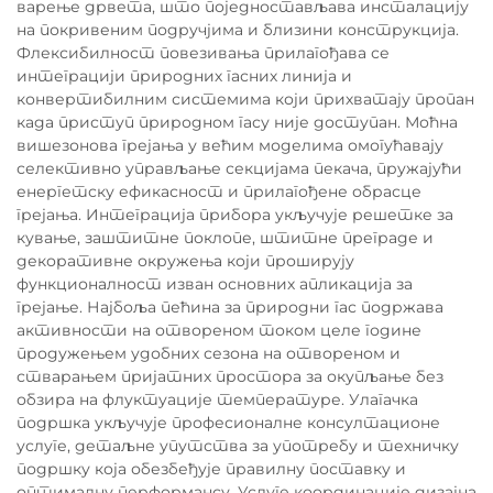
варење дрвета, што поједностављава инсталацију
на покривеним подручјима и близини конструкција.
Флексибилност повезивања прилагођава се
интеграцији природних гасних линија и
конвертибилним системима који прихватају пропан
када приступ природном гасу није доступан. Моћна
вишезонова грејања у већим моделима омогућавају
селективно управљање секцијама пекача, пружајући
енергетску ефикасност и прилагођене обрасце
грејања. Интеграција прибора укључује решетке за
кување, заштитне поклопе, штитне преграде и
декоративне окружења који проширују
функционалност изван основних апликација за
грејање. Најбоља пећина за природни гас подржава
активности на отвореном током целе године
продужењем удобних сезона на отвореном и
стварањем пријатних простора за окупљање без
обзира на флуктуације температуре. Улагачка
подршка укључује професионалне консултационе
услуге, детаљне упутства за употребу и техничку
подршку која обезбеђује правилну поставку и
оптималну перформансу. Услуге координације дизајна