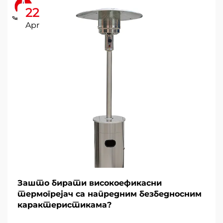
22
Apr
Зашто бирати високоефикасни
термогрејач са напредним безбедносним
карактеристикама?