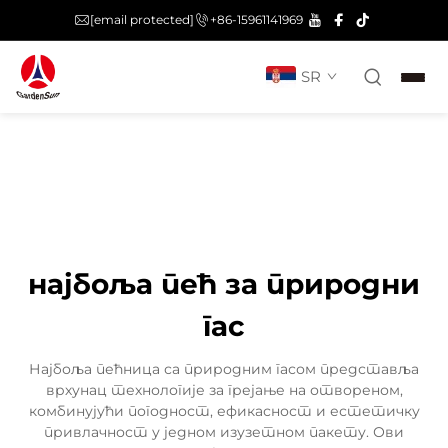
[email protected]
+86-15961141969
SR
најбоља пећ за природни
гас
Најбоља пећница са природним гасом представља
врхунац технологије за грејање на отвореном,
комбинујући погодност, ефикасност и естетичку
привлачност у једном изузетном пакету. Ови