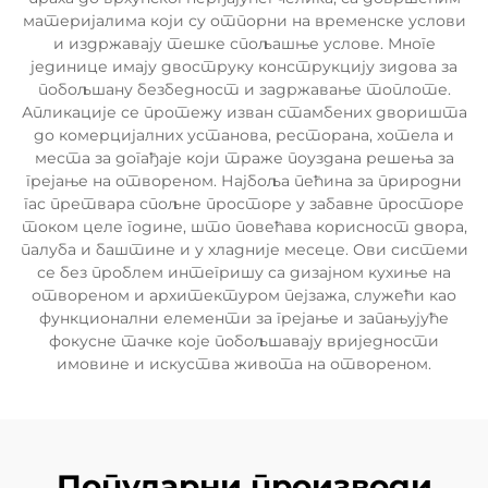
материјалима који су отпорни на временске услови
и издржавају тешке спољашње услове. Многе
јединице имају двоструку конструкцију зидова за
побољшану безбедност и задржавање топлоте.
Апликације се протежу изван стамбених дворишта
до комерцијалних установа, ресторана, хотела и
места за догађаје који траже поуздана решења за
грејање на отвореном. Најбоља пећина за природни
гас претвара спољне просторе у забавне просторе
током целе године, што повећава корисност двора,
палуба и баштине и у хладније месеце. Ови системи
се без проблем интегришу са дизајном кухиње на
отвореном и архитектуром пејзажа, служећи као
функционални елементи за грејање и запањујуће
фокусне тачке које побољшавају вриједности
имовине и искуства живота на отвореном.
Популарни производи