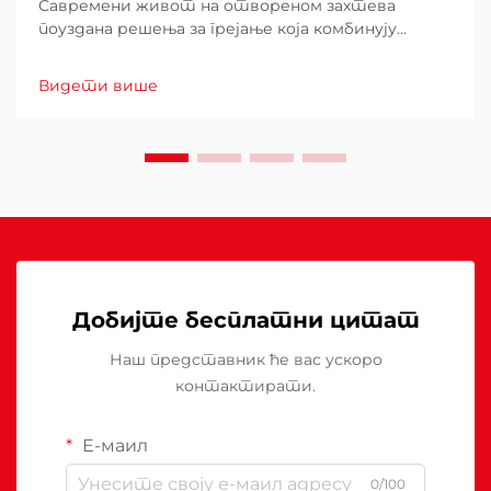
Савремени живот на отвореном захтева
поуздана решења за грејање која комбинују
ефикасност са бескомпромисним безбедносним
стандардима. Када изаберете грејач за
Видети више
двориште за ваш спољашњи простор,
разумевање зашто напредне безбедносне
функције и високе перформансе постају...
Добијте бесплатни цитат
Наш представник ће вас ускоро
контактирати.
Е-маил
0/100