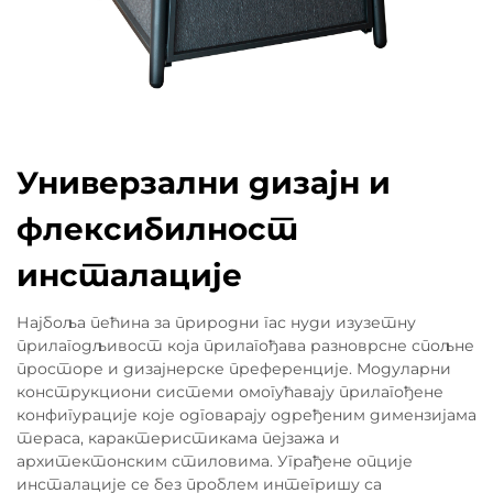
Универзални дизајн и
флексибилност
инсталације
Најбоља пећина за природни гас нуди изузетну
прилагодљивост која прилагођава разноврсне спољне
просторе и дизајнерске преференције. Модуларни
конструкциони системи омогућавају прилагођене
конфигурације које одговарају одређеним димензијама
тераса, карактеристикама пејзажа и
архитектонским стиловима. Уграђене опције
инсталације се без проблем интегришу са