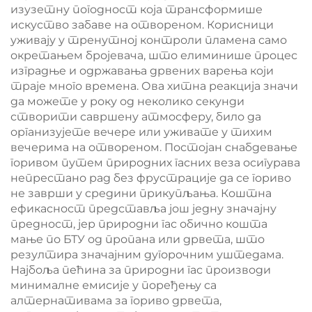
изузетну погодност која трансформише
искуство забаве на отвореном. Корисници
уживају у тренутној контроли пламена само
окретањем бројевача, што елиминише процес
изградње и одржавања дрвених варења који
траје много времена. Ова хитна реакција значи
да можете у року од неколико секунди
створити савршену атмосферу, било да
организујете вечере или уживате у тихим
вечерима на отвореном. Постојан снабдевање
горивом путем природних гасних веза осигурава
непрестано рад без фрустрације да се гориво
не заврши у средини прикупљања. Коштна
ефикасност представља још једну значајну
предност, јер природни гас обично кошта
мање по БТУ од пропана или дрвета, што
резултира значајним дугорочним уштедама.
Најбоља пећина за природни гас производи
минималне емисије у поређењу са
алтернативама за гориво дрвета,