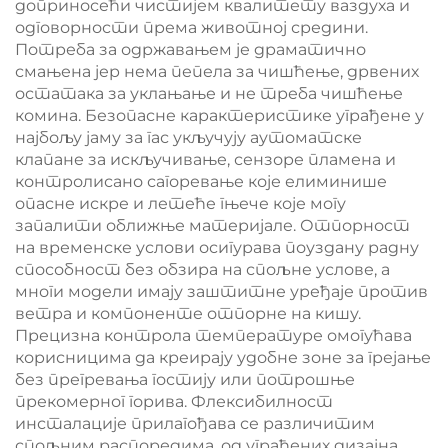
доприносећи чистијем квалитету ваздуха и
одговорности према животној средини.
Потреба за одржавањем је драматично
смањена јер нема пепела за чишћење, дрвених
остатака за уклањање и не треба чишћење
комина. Безопасне карактеристике уграђене у
најбољу јаму за гас укључују аутоматске
клапане за искључивање, сензоре пламена и
контролисано сагоревање које елиминише
опасне искре и летеће гњече које могу
запалити оближње материјале. Отпорност
на временске услови осигурава поуздану радну
способност без обзира на спољне услове, а
многи модели имају заштитне уређаје против
ветра и компоненте отпорне на кишу.
Прецизна контрола температуре омогућава
корисницима да креирају удобне зоне за грејање
без прегревања гостију или потрошње
прекомерног горива. Флексибилност
инсталације прилагођава се различитим
спољним распоредима, од уграђених дизајна