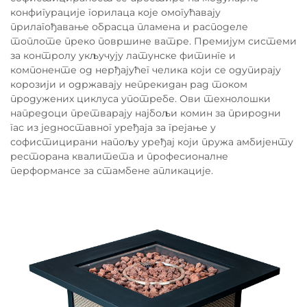
конфигурације горилаца које омогућавају
прилагођавање обрасца пламена и расподеле
топлоте преко површине ватре. Премијум системи
за контролу укључују латунске фитинге и
компоненте од нерђајућег челика који се одупирају
корозији и одржавају непрекидан рад током
продужених циклуса употребе. Ови технолошки
напредоци претварају најбољи комин за природни
гас из једноставног уређаја за грејање у
софистицирани напољу уређај који пружа амбијенту
ресторана квалитета и професионалне
перформансе за стамбене апликације.