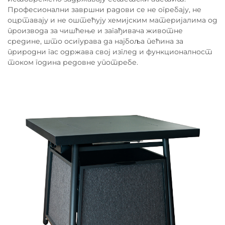
Професионални завршни радови се не огребају, не
оцртавају и не оштећују хемијским материјалима од
производа за чишћење и загађивача животне
средине, што осигурава да најбоља пећина за
природни гас одржава свој изглед и функционалност
током година редовне употребе.