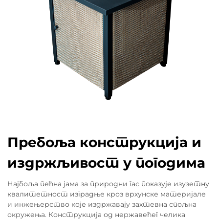
Пребоља конструкција и
издржљивост у погодима
Најбоља пећна јама за природни гас показује изузетну
квалитетност изградње кроз врхунске материјале
и инжењерство које издржавају захтевна спољна
окружења. Конструкција од нержавећег челика