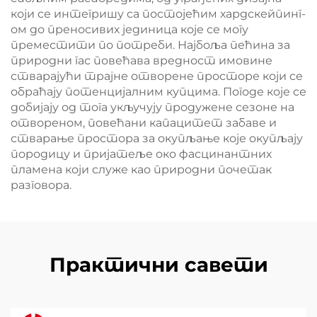
који се интегришу са постојећим хардскейпинг-
ом до преносивих јединица које се могу
преместити по потреби. Најбоља пећина за
природни гас повећава вредност имовине
стварајући трајне отворене просторе који се
обраћају потенцијалним купцима. Погоде које се
добијају од тога укључују продужене сезоне на
отвореном, повећани капацитет забаве и
стварање простора за окупљање које окупљају
породицу и пријатеље око фасцинантних
пламена који служе као природни почетак
разговора.
Практични савети