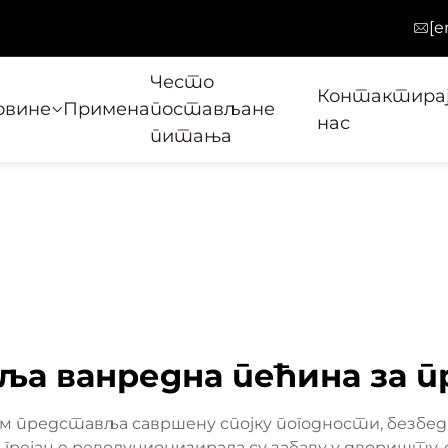
[e
Често
Контактира
овине
Примена
постављане
нас
питања
оља ванредна пећина за п
ном представља савршену спојку погодности, безбе
 грејање револуционизирала су забаву у дворишту