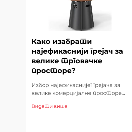
Како изабрати
најефикаснији грејач за
велике трговачке
просторе?
Избор најефикаснијег грејача за
велике комерцијалне просторе
захтева пажљиво разматрање
Видети више
више фактора који директно
утичу на оперативне трошкове,
удобност купаца и потрошњу