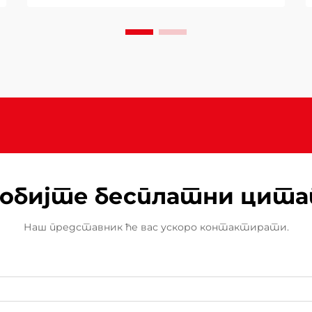
безбедносним стандардима.
Када изаберете грејач за
двориште за ваш спољашњи
простор, разумевање зашто
напредне безбедносне функције и
високе перформансе постају...
обијте бесплатни цит
Наш представник ће вас ускоро контактирати.