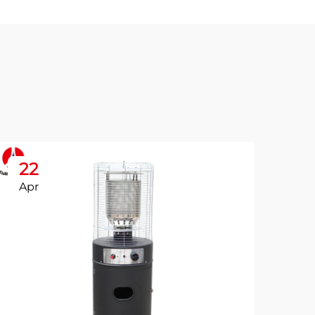
22
2
Apr
Ap