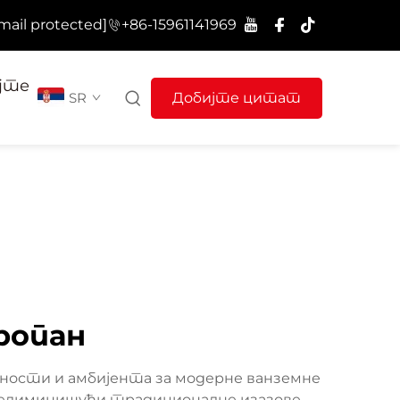
mail protected]
+86-15961141969
јте
SR
Добијте цитат
ропан
дности и амбијента за модерне ванземне
, елиминишући традиционалне изазове