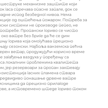
 вишеструке механизме заштите који
аса спречава опасне запале, док се
адне испод безбедног нивоа. Нема
укције од оштећења пожаром. Потреба за
ски системи не производе пепео, не
потребе. Пропански гориво се чисто
око ватре без бриге да ће се дим
у горива која омогућава прецизно
ају сезонски. Најбоља ванземска пећна
мерен ветар, продужујући корисно време
загађења ваздуха у поређењу са
носа локалним проблемима квалитета
м, јер резервоари за пропан захтевају
зистенција гасних пламена ствара
епредвидиво понашање дрвене ватре
сницима да прецизно прилагоде
лове, а истовремено штеде гориво током