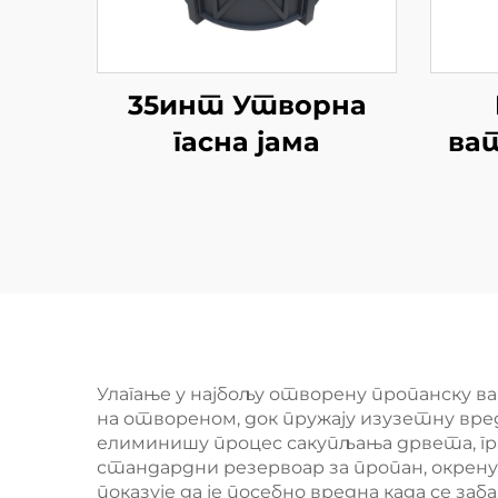
35инт Утворна
гасна јама
ват
с
Улагање у најбољу отворену пропанску 
на отвореном, док пружају изузетну вре
елиминишу процес сакупљања дрвета, г
стандардни резервоар за пропан, окрен
показује да је посебно вредна када се з