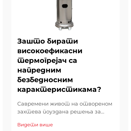
Зашто бирати
високоефикасни
термогрејач са
напредним
безбедносним
карактеристикама?
Савремени живот на отвореном
захтева поуздана решења за
грејање која комбинују
Видети више
ефикасност са бескомпромисним