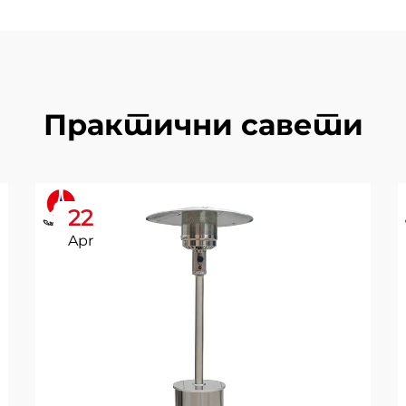
Практични савети
22
Apr