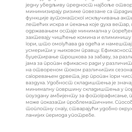
једну убедљиву предност најбоље отвор
минимизирају ризике повезане са тради
функције аутоматског искључивања актив
летећих искра и пекања које духа вета
одржавањем остаје минимална у поређењ
захтевају чишћење комина и елиминишу
гори, што омогућава да одећа и намештај
усмерити у њиховом правцу. Ефикасност
буџетирање трошкова за забаву, за разл
јама за пропан ефикасно ради у различи
на отвореном током различитих сезона.
сагоревањем дрвета, јер пропан гори 
ваздуха. Удобност складиштења је значај
минималну површину складиштења у поре
поуздану амбијенту за фотографисање, 
може показати проблематичним. Способ
топлотну снагу, стварајући удобно окру
ланијих периода употребе.