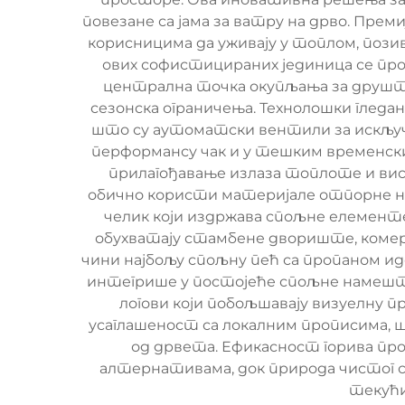
повезане са јама за ватру на дрво. Пре
корисницима да уживају у топлом, поз
ових софистицираних јединица се про
централна точка окупљања за друшт
сезонска ограничења. Технолошки гледа
што су аутоматски вентили за искључи
перформансу чак и у тешким временски
прилагођавање излаза топлоте и ви
обично користи материјале отпорне на 
челик који издржава спољне елемент
обухватају стамбене двориште, комер
чини најбољу спољну пећ са пропаном и
интегрише у постојеће спољне намешта
логови који побољшавају визуелну 
усаглашеност са локалним прописима, ш
од дрвета. Ефикасност горива пр
алтернативама, док природа чистог 
текући