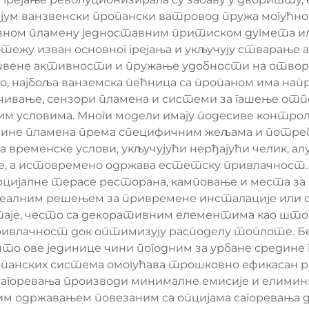
мијум ванзвенски пропански ватровод пружа могућ
ивном пламену једноставним притиском дугмета и
тежу изван основног грејања и укључују стварање
вене активности и пружање удобности на отворен
но, најбоља ванземска пећница са пропаном има н
вање, сензори пламена и системи за гашење отпо
м условима. Многи модели имају подесиве контроле
сине пламена према специфичним жељама и потре
временске услови, укључујући нерђајући челик, а
е, а истовремено одржава естетску привлачност. 
цијалне терасе ресторана, камповање и места за 
деалним решењем за привремене инсталације или с
је, често са декоративним елементима као што с
привлачност док оптимизују расподелу топлоте. Б
то ове јединице чини погодним за урбане средине
опанских система омогућава трошковно ефикасан 
сагоревања производи минималне емисије и елими
м одржавањем повезаним са опцијама сагоревања 