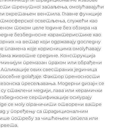
ности тренутног запаљења, омогућавајући
ли окретањем вентила. Главне функције
 атмосферског осветљења, служећи као
ом током целе године без обзира на
апредне безбедносне карактеристике као
рних на ветар који одржавају доследну
 пламена које корисницима омогућавају
бама животне средине. Конструкција
луминијум премазан прахом или обрађени
Апликације ових свестраних јединица
посебне догађаје. Фактор преносности
езонска пресељавања. Модерни дизајн се
у стаклени медији, лава или керамички
езбедносне сертификације осигурају
 где се могу ограничити отворени ватре
рад у поређењу са традиционалним
нише потребу за чишћењем пепела или
дрвета.