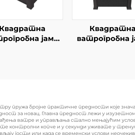
Квадратна
Квадратн
рогробна јама
ватрогробна 
а стакленим
столом
ватру пружа бројне практичне предности које зна
дност за новац. Главна предност лежи у изузетном
рађења ватре и управљања стално мењајућим усло
уте контролни копче и у секунди уживате у трен
абављају гости или када се временски услови неоче