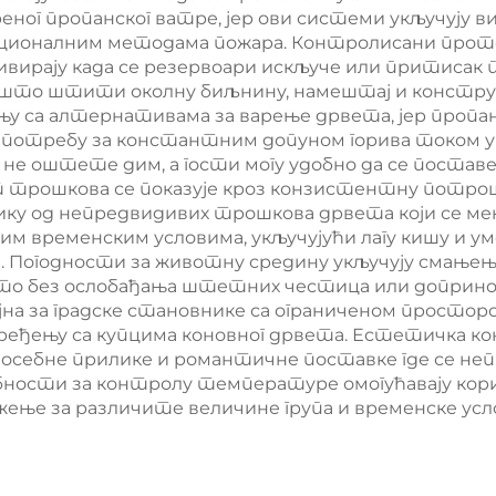
еног пропанског ватре, јер ови системи укључују
ционалним методама пожара. Контролисани проток г
ирају када се резервоари искључе или притисак п
р, што штити околну биљнину, намештај и констр
у са алтернативама за варење дрвета, јер пропан
 потребу за константним допуном горива током у
 не оштете дим, а гости могу удобно да се поставе 
 трошкова се показује кроз конзистентну потрошњ
ику од непредвидивих трошкова дрвета који се мењ
тим временским условима, укључујући лагу кишу и у
 Погодности за животну средину укључују смањење 
чисто без ослобађања штетних честица или допри
на за градске становнике са ограниченом просторо
ђењу са купцима коновног дрвета. Естетичка кон
посебне прилике и романтичне поставке где се н
ности за контролу температуре омогућавају кори
жење за различите величине група и временске ус