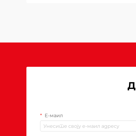
енергије. Лош избор може
довести до неадекватног
топло...
Д
Е-маил