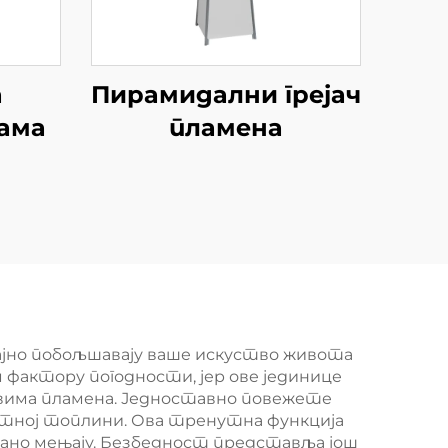
а
Пирамидални грејач
јама
пламена
чајно побољшавају ваше искуство живота
 фактору погодности, јер ове јединице
вима пламена. Једноставно повежете
утној топлини. Ова тренутна функција
кивано мењају. Безбедност представља још