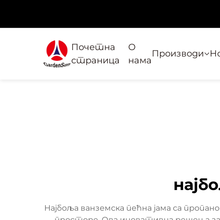
Почетна
О
Производи
Н
страница
нама
најб
Најбоља ванземска пећна јама са пропа
просторе. Ова иновативна решења за