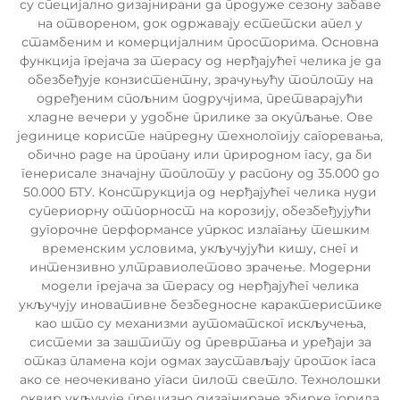
су специјално дизајнирани да продуже сезону забаве
на отвореном, док одржавају естетски апел у
стамбеним и комерцијалним просторима. Основна
функција грејача за терасу од нерђајућег челика је да
обезбеђује конзистентну, зрачуњућу топлоту на
одређеним спољним подручјима, претварајући
хладне вечери у удобне прилике за окупљање. Ове
јединице користе напредну технологију сагоревања,
обично раде на пропану или природном гасу, да би
генерисале значајну топлоту у распону од 35.000 до
50.000 БТУ. Конструкција од нерђајућег челика нуди
супериорну отпорност на корозију, обезбеђујући
дугорочне перформансе упркос излагању тешким
временским условима, укључујући кишу, снег и
интензивно ултравиолетово зрачење. Модерни
модели грејача за терасу од нерђајућег челика
укључују иновативне безбедносне карактеристике
као што су механизми аутоматског искључења,
системи за заштиту од превртања и уређаји за
отказ пламена који одмах заустављају проток гаса
ако се неочекивано угаси пилот светло. Технолошки
оквир укључује прецизно дизајниране збирке горила