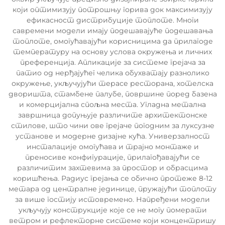
који оптимизују потрошњу горива док максимизују
ефикасност дистрибуције топлоте. Многи
савремени модели имају подешавајуће подешавања
топлоте, омогућавајући корисницима да прилагоде
температуру на основу услова окружења и личних
преференција. Апликације за системе грејача за
патио од нерђајућег челика обухватају разнолико
окружење, укључујући терасе ресторана, хотелска
дворишта, стамбене палубе, површине поред базена
и комерцијална спољна места. Угладна метална
завршница допуњује различите архитектонске
стилове, што чини ове грејаче погодним за луксузне
установе и модерне дизајне кућа. Универзалност
инсталације омогућава и трајно монтаже и
преносиве конфигурације, прилагођавајући се
различитим захтевима за простор и обрасцима
коришћења. Радиус грејања се обично протеже 8-12
метара од централне јединице, пружајући топлоту
за више гостију истовремено. Напређени модели
укључују конструкције које се не могу померати
ветром и рефлекторне системе који концентришу