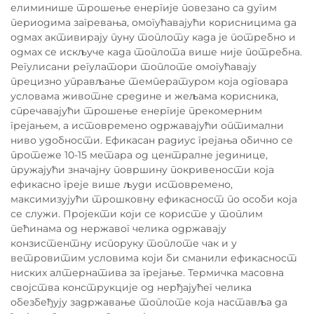
елиминише трошење енергије повезано са дугим
периодима загревања, омогућавајући корисницима да
одмах активирају пуну топлоту када је потребно и
одмах се искључе када топлота више није потребна.
Регулисани регулатори топлоте омогућавају
прецизно управљање температуром која одговара
условама животне средине и жељама корисника,
спречавајући трошење енергије прекомерним
грејањем, а истовремено одржавајући оптимални
ниво удобности. Ефикасан радиус грејања обично се
протеже 10-15 метара од централне јединице,
пружајући значајну површину покривености која
ефикасно греје више људи истовремено,
максимизујући трошковну ефикасност по особи која
се служи. Пројекти који се користе у топлим
пећинама од нержавог челика одржавају
конзистентну испоруку топлоте чак и у
ветровитим условима који би сманили ефикасност
ниских алтернатива за грејање. Термичка масовна
својства конструкције од нерђајућег челика
обезбеђују задржавање топлоте која наставља да