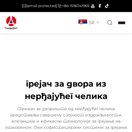
[email protected]
+86-15961141969
SR
грејач за двора из
нерђајућег челика
Огревач за двориште од нерђајућег челика
представља савршену спојност издржљивости,
елеганције и ефикасне технологије за грејање на
отвореном. Ови софистицирани системи за грејање