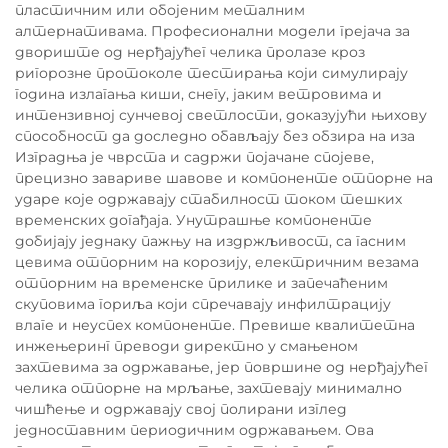
пластичним или обојеним металним
алтернативама. Професионални модели грејача за
двориште од нерђајућег челика пролазе кроз
ригорозне протоколе тестирања који симулирају
година излагања киши, снегу, јаким ветровима и
интензивној сунчевој светлости, доказујући њихову
способност да доследно обављају без обзира на иза
Изградња је чврста и садржи појачане спојеве,
прецизно завариве шавове и компоненте отпорне на
ударе које одржавају стабилност током тешких
временских догађаја. Унутрашње компоненте
добијају једнаку пажњу на издржљивост, са гасним
цевима отпорним на корозију, електричним везама
отпорним на временске прилике и запечаћеним
скуповима гориља који спречавају инфилтрацију
влаге и неуспех компоненте. Превише квалитетна
инжењеринг преводи директно у смањеном
захтевима за одржавање, јер површине од нерђајућег
челика отпорне на мрљање, захтевају минимално
чишћење и одржавају свој полирани изглед
једноставним периодичним одржавањем. Ова