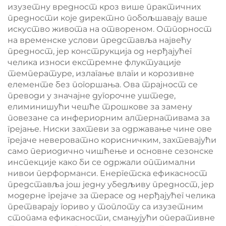
изузетну вредност кроз више практичних
предности које директно побољшавају ваше
искуство живота на отвореном. Отпорност
на временске услови представља највећу
предност, јер конструкција од нерђајућег
челика износи екстремне флуктуације
температуре, излагање влаги и корозивне
елементе без погоршања. Ова трајност се
преводи у значајне дугорочне уштеде,
елиминишући чешће трошкове за замену
повезане са инфериорним алтернативама за
грејање. Ниски захтеви за одржавање чине ове
грејаче невероватно корисничким, захтевајући
само периодично чишћење и основне сезонске
инспекције како би се одржали оптимални
нивои перформанси. Енергетска ефикасност
представља још једну убедљиву предност, јер
модерне грејаче за терасе од нерђајућег челика
претварају гориво у топлоту са изузетним
стопама ефикасности, смањујући оперативне