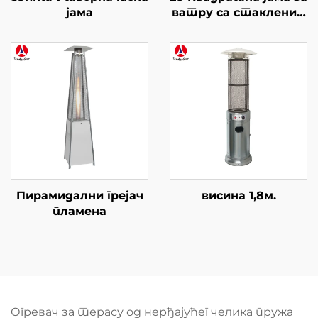
јама
ватру са стакленим
столом
Пирамидални грејач
висина 1,8м.
пламена
Огревач за терасу од нерђајућег челика пружа