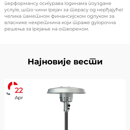
перформансу осигурава годинама поуздане
услуге, што чини грејач за терасу од нерђајућег
челика паметном финансијском одлуком за
власнике некретнина који траже дугорочна
решења за грејање на отвореном.
Најновије вести
22
Apr