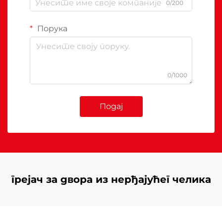
0/200
Порука
0/1000
Подај
грејач за двора из нерђајућег челика