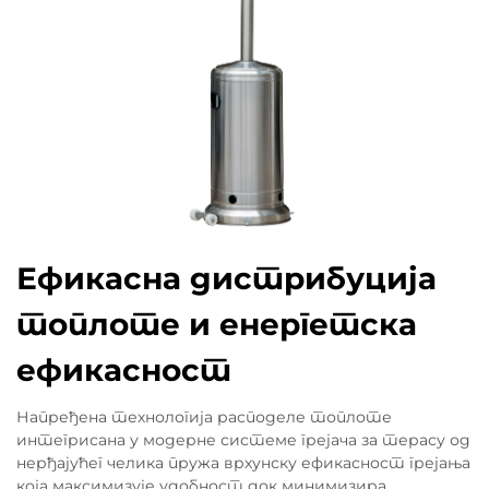
Ефикасна дистрибуција
топлоте и енергетска
ефикасност
Напређена технологија расподеле топлоте
интегрисана у модерне системе грејача за терасу од
нерђајућег челика пружа врхунску ефикасност грејања
која максимизује удобност док минимизира