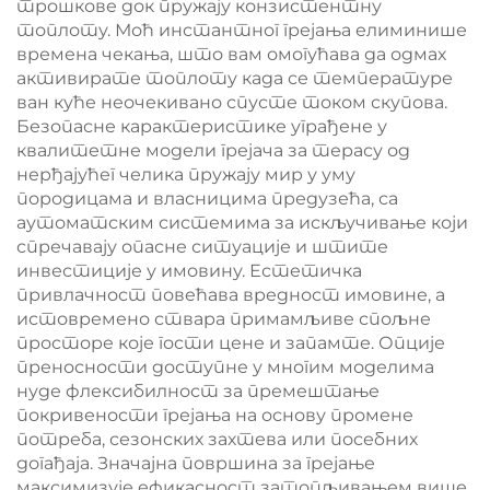
трошкове док пружају конзистентну
топлоту. Моћ инстантног грејања елиминише
времена чекања, што вам омогућава да одмах
активирате топлоту када се температуре
ван куће неочекивано спусте током скупова.
Безопасне карактеристике уграђене у
квалитетне модели грејача за терасу од
нерђајућег челика пружају мир у уму
породицама и власницима предузећа, са
аутоматским системима за искључивање који
спречавају опасне ситуације и штите
инвестиције у имовину. Естетичка
привлачност повећава вредност имовине, а
истовремено ствара примамљиве спољне
просторе које гости цене и запамте. Опције
преносности доступне у многим моделима
нуде флексибилност за премештање
покривености грејања на основу промене
потреба, сезонских захтева или посебних
догађаја. Значајна површина за грејање
максимизује ефикасност затопљивањем више