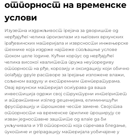
отпорност на временске
услови
Изузетна издржљивост грејача за двориште од
нерђајућег челика произилази из његових врхунских
грађевинских материјала и изврсности инжењерске
технике која издрже најтеже спољашње услове
током целе године. Кућни корпус од нерђајућег
челика високог квалитета пружа неупоредиву
отпорност на рђе, корозију и оксидацију који обично
погађају друге растворе за грејање изложене влажи,
сољеном ваздуху и екстремним температурама.
Овај врхунски материјал осигурава да ваша
инвестиција одржи свој структурни интегритет
и атрактивни изглед деценијама, елиминишући
фрустрацију и трошкове честе замене. Својства
отпорности на временске прилике проширују се
изван једноставне заштите од влаге да би
укључивала и УВ отпорност која спречава бледање,
пукотине и деградацију материјала уобичајене у