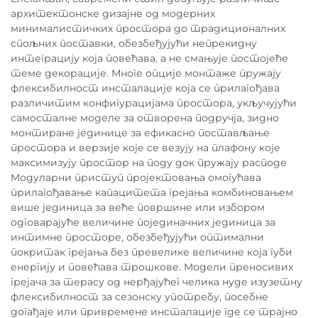
архитектонске дизајне од модерних
минималистичких простора до традиционалних
спољних поставки, обезбеђујући непрекидну
интеграцију која повећава, а не смањује постојеће
теме декорације. Многе опције монтаже пружају
флексибилност инсталације која се прилагођава
различитим конфигурацијама простора, укључујући
самосталне моделе за отворена подручја, зидно
монтиране јединице за ефикасно постављање
простора и верзије које се везују на плафону које
максимизују простор на поду док пружају расподе
Модуларни приступ пројектовања омогућава
прилагођавање капацитета грејања комбиновањем
више јединица за веће површине или избором
одговарајуће величине појединачних јединица за
интимне просторе, обезбеђујући оптимални
покритак грејања без превелике величине која губи
енергију и повећава трошкове. Модели преносивих
грејача за терасу од нерђајућег челика нуде изузетну
флексибилност за сезонску употребу, посебне
догађаје или привремене инсталације где се трајно