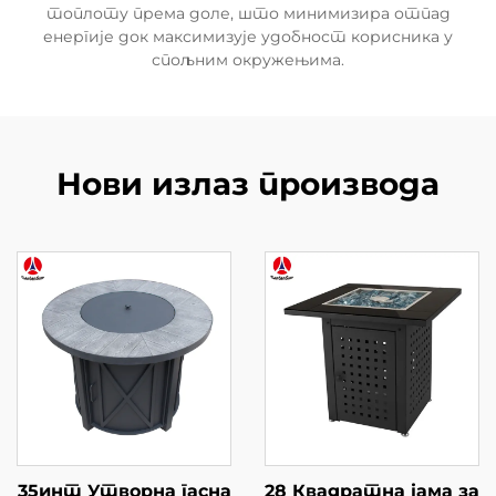
топлоту према доле, што минимизира отпад
енергије док максимизује удобност корисника у
спољним окружењима.
Нови излаз производа
35инт Утворна гасна
28 Квадратна јама за