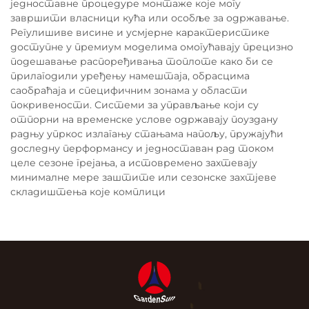
једноставне процедуре монтаже које могу
завршити власници кућа или особље за одржавање.
Регулишиве висине и усмјерне карактеристике
доступне у премиум моделима омогућавају прецизно
подешавање распоређивања топлоте како би се
прилагодили уређењу намештаја, обрасцима
саобраћаја и специфичним зонама у области
покривености. Системи за управљање који су
отпорни на временске услове одржавају поуздану
радњу упркос излагању стањама напољу, пружајући
доследну перформансу и једноставан рад током
целе сезоне грејања, а истовремено захтевају
минималне мере заштите или сезонске захтјеве
складиштења које комплици