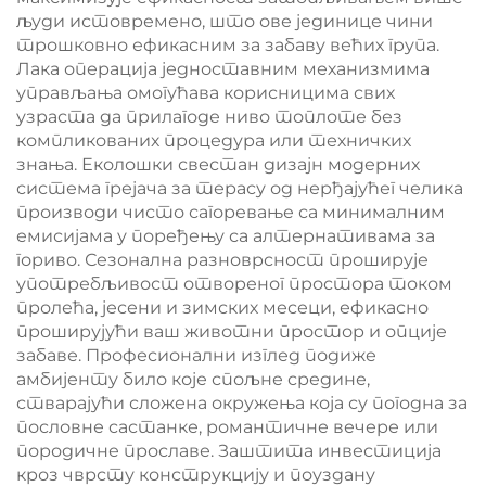
људи истовремено, што ове јединице чини
трошковно ефикасним за забаву већих група.
Лака операција једноставним механизмима
управљања омогућава корисницима свих
узраста да прилагоде ниво топлоте без
компликованих процедура или техничких
знања. Еколошки свестан дизајн модерних
система грејача за терасу од нерђајућег челика
производи чисто сагоревање са минималним
емисијама у поређењу са алтернативама за
гориво. Сезонална разноврсност проширује
употребљивост отвореног простора током
пролећа, јесени и зимских месеци, ефикасно
проширујући ваш животни простор и опције
забаве. Професионални изглед подиже
амбијенту било које спољне средине,
стварајући сложена окружења која су погодна за
пословне састанке, романтичне вечере или
породичне прославе. Заштита инвестиција
кроз чврсту конструкцију и поуздану