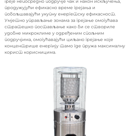
греје непосредно подручје чак и након искључења,
продужујући ефикасно време грејања и
побољшавајући укупну енергетску ефикасност.
Умјетно управљање зонама за грејање омогућава
стратешко постављање како би се створиле
удобне микроклиме у одређеним спољним
подручјима, омогућавајући циљано грејање које
концентрише енергију тамо где пружа максималну
корист корисницима.