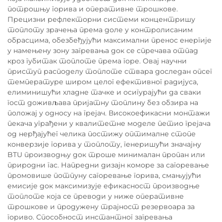
потрошњу горива и оперативне трошкове.
Прецизни рефлекторни системи концентришу
топлоту зрачења према доле у контролисаним
обрасцима, обезбеђујући максимални пренос енергије
у намењену зону загревања док се спречава отпад
кроз губитак топлоте према горе. Овај научни
приступ расподелу топлоте ствара доследан опсег
температуре широм целог ефективног радијуса,
елиминишући хладне тачке и осигурајући да сваки
гост доживљава пријатну топлину без обзира на
положај у односу на грејач. Високоефикасни монтажи
пекача уграђени у квалитетне моделе петио грејача
од нерђајућег челика постижу оптималне стопе
конверзије горива у топлоту, генеришући значајну
BTU производњу док троше минималан пропан или
природни гас. Напредни дизајн коморе за сагоревање
промовише потпуну сагоревање горива, смањујући
емисије док максимизује ефикасност производње
топлоте која се преводи у ниже оперативне
трошкове и продужену трајност резервоара за
гориво. Способност инстантног загревања