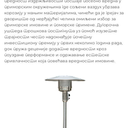
предност издржљивости постаје посебно вредна у
приморским окружењима где сољени ваздух убрзава
корозију у мањим материјалима, чинећи да је грејач за
двориште од нерђајућег челика омиљени избор за
приморске имовине и поморске примене. Дугорочна
уштеда трошкова постигнута уз помоћ изузетне
трајности често надокнађује почетну
инвестициону премију у првих неколико година рада,
док пружа деценије додатне вредности кроз
поуздане перформансе и одржавање естетске
привлачности која повећава вредности имовине.