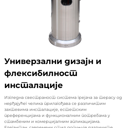
Универзални дизајн и
флексибилност
инсталације
Изгледна свестраност система грејача за терасу од
нерђајућег челика прилагођава се различитим
захтевима инсталације, естетским
преференцијама и функционалним потребама у
стамбеним и комерцијалним апликацијама.
Елегантан, савремени стил допуњује различите