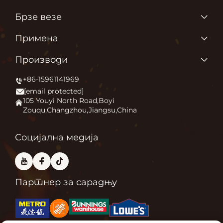
Брзе везе
Почетна страница
Примена
О нама
Зашто волимо оно што радимо?
Производи
Производи
Појачање удобности на отвореном
+86-15961141969
Грејач за дворац
Новине
[email protected]
Огњ
Примена
105 Youyi North Road,Boyi
Zouqu,Changzhou,Jiangsu,China
Пећница за пицу
Често постављане питања
Други
Контактирајте нас
Социјална медија
Партнер за сарадњу