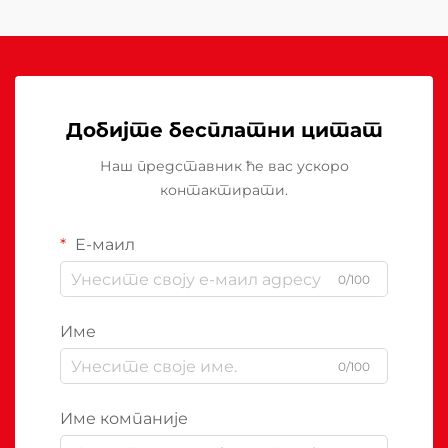
Добијте бесплатни цитат
Наш представник ће вас ускоро
контактирати.
Е-маил
0/100
Име
0/100
Име компаније