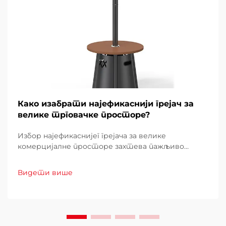
Како изабрати најефикаснији грејач за
велике трговачке просторе?
Избор најефикаснијег грејача за велике
комерцијалне просторе захтева пажљиво
разматрање више фактора који директно
утичу на оперативне трошкове, удобност
Видети више
купаца и потрошњу енергије. Лош избор може
довести до неадекватног топло...