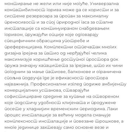
монтирање не жели или није могуће. Универзална
компатибилност горива може да се користи и за
системе резервоара за пропан за максималну
преносивост и за спој природног гаса за сталне
инсталације са континуираном снабдевањем
горивом, пружајући опције које одговарају
специфичним обрасцима употребе и
преференцијама. Комплектни отпечатак многих
дизајна грејача за патио од нерђајућег челика
максимизује коришћење доступног простора док
пружа значајну капацитета за грејање, што их чини
погодним за мање патиове, балконове и ограничена
спољна подручја где је ефикасност простора
најважнија. Професионални изглед подиже амбијенту
комерцијалних установа, стварајући
софистициране средине за купање на отвореном
које подстичу удобност клијената и продужене
посете у хладнијим временским периодима. Лаки
процес инсталације за већину модела смањује
комплексност инсталације и повезане трошкове, а
многе јединице захтевају само основне везе и