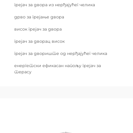
грејач за двора из нерђајућег челика
дрво за грејање двора
висок грејач за двора
грејач за дворац висок
грејач за двориште од нерђајућег челика
енергетски ефикасан напољу грејач за
терасу