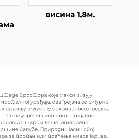
а
висина 1,8м.
јама
 штеде простора које максимизују
сталног уређаја, ова грејача се сигурно
 пружају врхунску покривеност грејања.
тављању грејача или потенцијалној
 топлоте широм вашег отвореног
ршине палубе. Природни гасни спој
а за пропан или праћења нивоа горива.