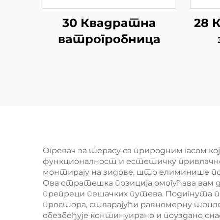
30 Квадратна
28 
ватрогробница
пл
Огревач за терасу са природним гасом к
функционалност и естетичку привлачност 
монтирају на зидове, што елиминише пот
Ова стратешка позиција омогућава вам д
препреци пешачких путева. Подигнута 
простора, стварајући равномерну топлот
обезбеђује континуирано и поуздано сна