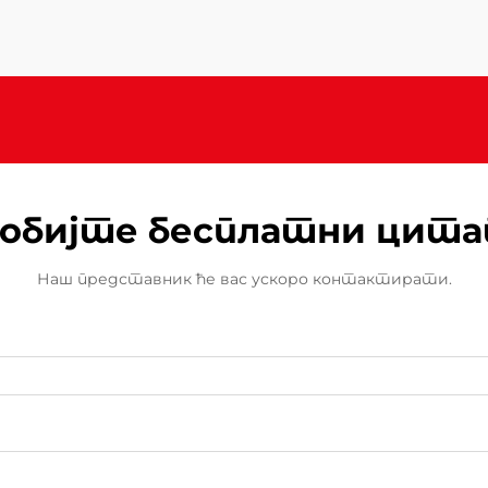
простор, разумевање зашто
напредне безбедносне функције и
високе перформансе постају...
обијте бесплатни цит
Наш представник ће вас ускоро контактирати.