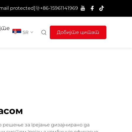
mail protected]
+86-15961141969
јте
SR
Добијте цитат
гасом
решење за грејање дизајнирано да
и систем грејања комбинује ефикасно