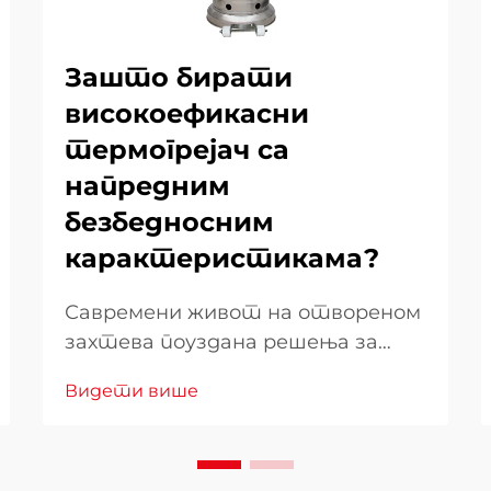
Зашто бирати
високоефикасни
термогрејач са
напредним
безбедносним
карактеристикама?
Савремени живот на отвореном
захтева поуздана решења за
грејање која комбинују
Видети више
ефикасност са бескомпромисним
безбедносним стандардима.
Када изаберете грејач за
двориште за ваш спољашњи