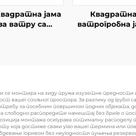
Квадратна јама
Квадратн
за ватру са
ватрогробна 
очаним столом
оји се монтира на зиду пружа изузетне предности
вашег спољног простора. За разлику од грубог само
ребу за посебним површином подних објеката, док
а слободно распоредите намештај без бриге о пос
позиција монтажа осигурава оптималну расподелу
у која достиже сваки угао вашег термина или пов
бдевање горивом без неугодности пуњења резервоар