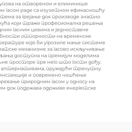
скупова на отвореном и елиминише
им гасом раде са изузетном ефикасношћу
тема за грејање док производе знатно
кућа који траже професионална решења
рдним гасним цевима и једноставне
собности отпорности на временске
мпературе које би угрозиле мање системе
оматске механизме за гасово искључивање
ављања доступна на премијум моделима
љне просторе пре него што гости дођу.
м алтернативама, пружајући тренутну
 инспекције и повремено чишћење
ревање природним гасом у односу на
аним док подржава одрживе енергетске