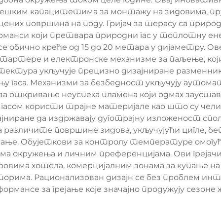
тешким капацитетима за монтажу на зидовима, п
ених површина на поду. Гријач за терасу са природ
рманси који претвара природни гас у топлотну ене
е обично креће од 15 до 20 метара у дијаметру. О
тартере и електронске механизме за паљење, који
итектура укључује прецизно дизајниране разменни
 гаса. Механизми за безбедност укључују аутоматс
откривање неуспеха пламена који одмах зауставља
м гасом користи трајне материјале као што су чел
ајниране да издржавају дуготрајну изложеност 
 различите површине зидова, укључујући цигле, б
ање. Обујеткови за контролу температуре омогућ
има окружења и личним преференцијама. Ови греја
вима хотела, комерцијалним зонама за купање на 
орима. Рационализован дизајн се без проблем ин
ормансе за грејање које значајно продужују сезон