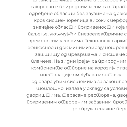
сагоревање природним гасом са стра
одређене области без заузимања драгоц
кроз систем горелица високих перфо
значајне области покривености која с
паљење, укључујући пиезоелектричне с
временским условима. Технолошка арх
ефикасност док минимизирају потрошњу
заштиту од превртања и системе за 
пламена. На зидни грејач са природни
компоненте отпорне на корозију диз
инсталације омогућава монтажу на
одговарајућим системима за закотвов
топлотног излаза у складу са услов
двориштима, терасама ресторана, дворо
покривеним отвореним забавним прост
док пружа снажне перф