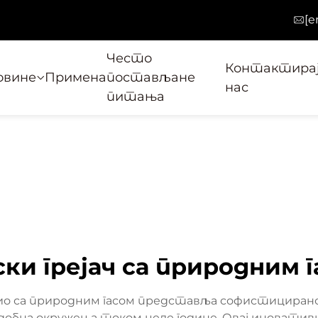
[e
Често
Контактира
овине
Примена
постављане
нас
питања
ки грејач са природним 
тио са природним гасом представља софистицирано 
бна окружења током целе године. Овај иновативн