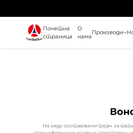
Почетна
О
Производи
Н
страница
нама
Вонс
На зиду постављени грејач за па
трансформише спољне просторе у удо