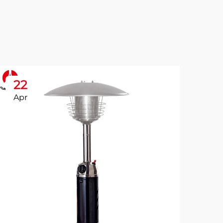
22
2
Apr
Ap