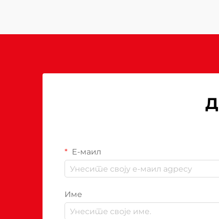
Д
Е-маил
Име