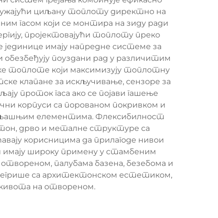
ружајући циљану топлоту директно на
ним гасом који се монтира на зиду ради
ргију, пројектовајући топлоту преко
ве јединице имају напредне системе за
 обезбеђују поуздани рад у различитим
ке топлоте који максимизују топлотну
ке клапане за искључивање, сензоре за
ју проток гаса ако се појави гашење
ични корпуси са порованом покривком и
спољашњим елементима. Флексибилност
етон, дрво и металне структуре са
авају корисницима да прилагоде нивои
чи имају широку примену у стамбеним
отвореном, палубама базена, безебома и
тегрише са архитектонском естетиком,
е живота на отвореном.