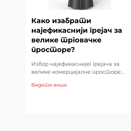
Како изабрати
најефикаснији грејач за
велике трговачке
просторе?
Избор најефикаснијег грејача за
велике комерцијалне просторе
захтева пажљиво разматрање
Видети више
више фактора који директно
утичу на оперативне трошкове,
удобност купаца и потрошњу
енергије. Лош избор може
довести до неадекватног
топло...