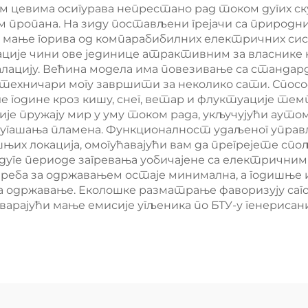
им цевима осигурава непрестано рад током дугих 
 пропана. На зиду постављени грејачи са природн
 мање горива од компарабибилних електричних сис
ије чини ове јединице атрактивним за власнике 
талацију. Већина модела има повезивање са станда
 техничари могу завршити за неколико сати. Спо
е године кроз кишу, снег, ветар и флуктуације те
ије пружају мир у уму током рада, укључујући аут
ног угашања пламена. Функционалност удаљеног упр
њих локација, омогућавајући вам да прегрејете спо
уге периоде загревања уобичајене са електрични
треба за одржавањем остаје минимална, а годишње
 одржавање. Еколошке разматрање фаворизују саго
тварајући мање емисије угљеника по БТУ-у генерис