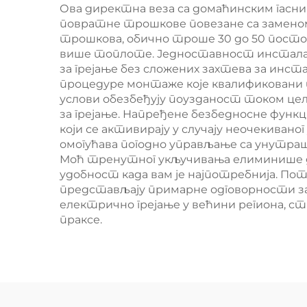
Ова директна веза са домаћинским гасн
повратне трошкове повезане са заменом
трошкова, обично троше 30 до 50 посто
више топлоте. Једноставност инсталац
за грејање без сложених захтева за инс
процедуре монтаже које квалификовани
услови обезбеђују поузданост током цел
за грејање. Напређене безбедносне функц
који се активирају у случају неочекива
омогућава погодно управљање са унутраш
Моћ тренутног укључивања елиминише д
удобност када вам је најпотребнија. По
представљају примарне одговорности за
електрично грејање у већини региона, с
праксе.