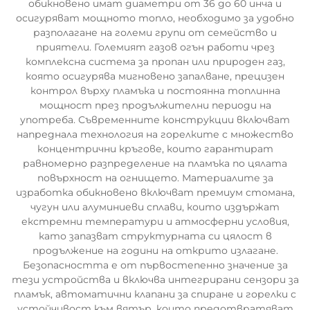
обикновено имат диаметри от 36 до 60 инча и
осигуряват мощното топло, необходимо за удобно
разполагане на големи групи от семейство и
приятели. Големият газов огън работи чрез
комплексна система за пропан или природен газ,
която осигурява мигновено запалване, прецизен
контрол върху пламъка и постоянна топлинна
мощност през продължителни периоди на
употреба. Съвременните конструкции включват
напреднала технология на горелките с множество
концентрични кръгове, които гарантират
равномерно разпределение на пламъка по цялата
повърхност на огнището. Материалите за
изработка обикновено включват премиум стомана,
чугун или алуминиеви сплави, които издържат
екстремни температури и атмосферни условия,
като запазват структурната си цялост в
продължение на години на открито излагане.
Безопасността е от първостепенно значение за
тези устройства и включва интегрирани сензори за
пламък, автоматични клапани за спиране и горелки с
устойчивост към вятър, които предотвратяват