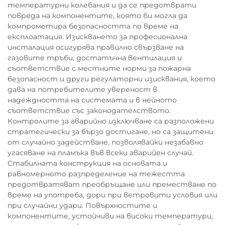
температурни колебания и да се предотврати
повреда на компонентите, която би могла да
компрометира безопасността по време на
експлоатация. Изискването за професионална
инсталация осигурява правилно свързване на
газовите тръби, достатъчна вентилация и
съответствие с местните норми за пожарна
безопасност и други регулаторни изисквания, което
дава на потребителите увереност в
надеждността на системата и в нейното
съответствие със законодателството.
Контролите за аварийно изключване са разположени
стратегически за бързо достигане, но са защитени
от случайно задействане, позволявайки незабавно
угасяване на пламъка във всеки аварийен случай.
Стабилната конструкция на основата и
равномерното разпределение на тежестта
предотвратяват преобръщане или преместване по
време на употреба, дори при ветровити условия или
при случайни удари. Повърхностите и
компонентите, устойчиви на високи температури,