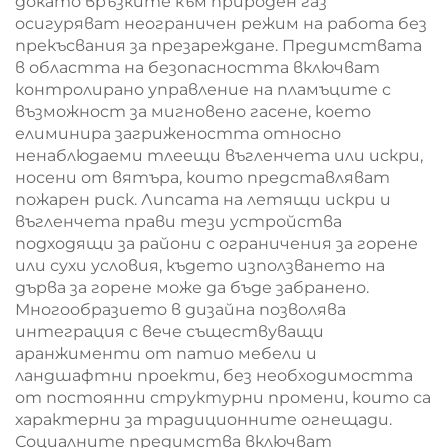
докато връзките към природен газ
осигуряват неограничен режим на работа без
прекъсвания за презареждане. Предимствата
в областта на безопасността включват
контролирано управление на пламъците с
възможност за мигновено гасене, което
елиминира загрижеността относно
ненаблюдаеми тлеещи въгленчета или искри,
носени от вятъра, които представляват
пожарен риск. Липсата на летящи искри и
въгленчета прави тези устройства
подходящи за райони с ограничения за горене
или сухи условия, където използването на
дърва за горене може да бъде забранено.
Многообразието в дизайна позволява
интеграция с вече съществуващи
аранжименти от патио мебели и
ландшафтни проекти, без необходимостта
от постоянни структурни промени, които са
характерни за традиционните огнещади.
Социалните предимства включват