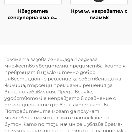
Квадратна
Кръгъл нагревател с
огнеупорна яма от
пламък
пръчки
Голямата газова огнещада предлага
множество убедителни предимства, които я
превръщат в изключително добро
инвестиционно решение за собственици на
жилища, търсещи премиални решения за
външни забавления. Преди всичко,
удобството й е непревзето в сравнение с
традиционните дървени алтернативи.
Потребителите могат да получат
мигновени пламъци само с натискане на
бутон, като по този начин се избягва време-
поглъщащият процес на събиране на подпалки,