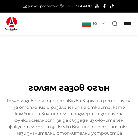
[email protected]
+86-15961141969
BG
голям газов огън
Голям газов огън представлява върха на решенията
за отопление и развлечения на открито, като
комбинира внушителни размери с изтънчена
функционалност, за да създаде изключителен
фокусен елемент за всяко външно пространство.
Тези значителни отоплителни устройства