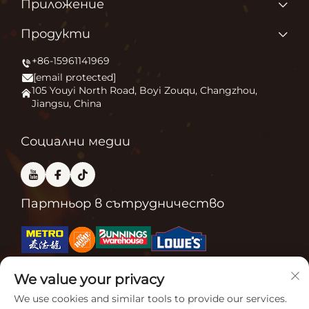
Начална страница
Приложение
Относно нас
Защо обичаме това, което правим?
Продукти
Продукти
Запалване на външния комфорт
+86-15961141969
Печка за външни площи
Новини
[email protected]
Огнище
Приложение
105 Youyi North Road, Boyi Zouqu, Changzhou,
Jiangsu, China
Пещ за пица
ЧЗВ
Друго
Свържете Се с Нас
Социални медии
Партньор в сътрудничество
We value your privacy
Свързани сертификати
We use cookies and similar tools to provide our services.