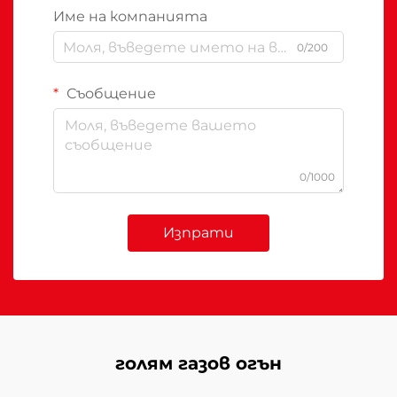
Име на компанията
0/200
Съобщение
0/1000
Изпрати
голям газов огън