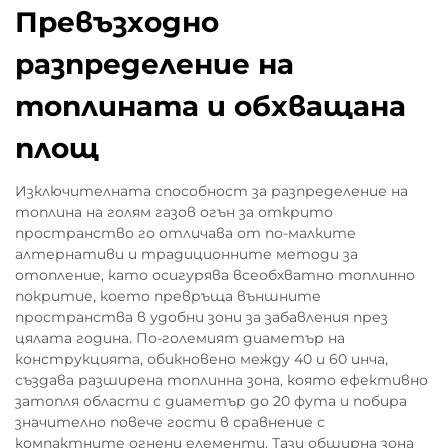
Превъзходно
разпределение на
топлината и обхващана
площ
Изключителната способност за разпределение на
топлина на голям газов огън за открито
пространство го отличава от по-малките
алтернативи и традиционните методи за
отопление, като осигурява всеобхватно топлинно
покритие, което превръща външните
пространства в удобни зони за забавления през
цялата година. По-големият диаметър на
конструкцията, обикновено между 40 и 60 инча,
създава разширена топлинна зона, която ефективно
затопля области с диаметър до 20 фута и побира
значително повече гости в сравнение с
компактните огнени елементи. Тази обширна зона