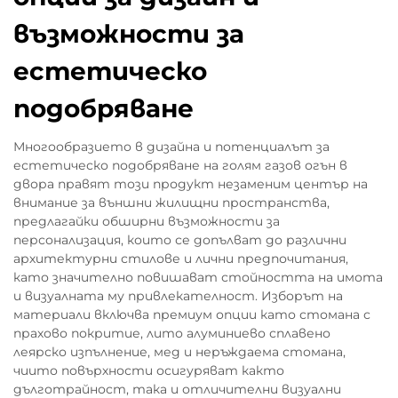
възможности за
естетическо
подобряване
Многообразието в дизайна и потенциалът за
естетическо подобряване на голям газов огън в
двора правят този продукт незаменим център на
внимание за външни жилищни пространства,
предлагайки обширни възможности за
персонализация, които се допълват до различни
архитектурни стилове и лични предпочитания,
като значително повишават стойността на имота
и визуалната му привлекателност. Изборът на
материали включва премиум опции като стомана с
прахово покритие, лито алуминиево сплавено
леярско изпълнение, мед и неръждаема стомана,
чиито повърхности осигуряват както
дълготрайност, така и отличителни визуални