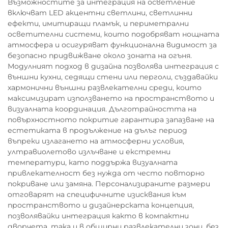
Възможностите за интеграция на осветление
включват LED акцентни светлини, светлинни
ефекти, имитиращи пламък, и периметрални
осветителни системи, които подобряват нощната
атмосфера и осигуряват функционална видимост за
безопасно придвижване около зоната на огъня.
Модулният подход в дизайна позволява интеграция с
външни кухни, седящи стени или перголи, създавайки
хармонични външни развлекателни среди, които
максимизират използването на пространството и
визуалната координация. Дълготрайността на
повърхностното покритие гарантира запазване на
естетиката в продължение на дълъг период
въпреки излагането на атмосферни условия,
ултравиолетово излъчване и екстремни
температури, като поддържа визуалната
привлекателност без нужда от често повторно
покриване или замяна. Персонализираните размери
отговарят на специфичните изисквания към
пространството и дизайнерската концепция,
позволявайки интеграция както в компактни
дворчета, така и в обширни развлекателни зони, без