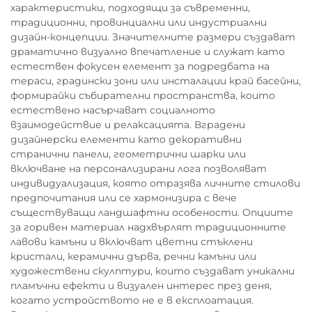
характеристики, подходящи за съвременни,
традиционни, провинциални или индустриални
дизайн-концепции. Значителните размери създават
драматично визуално впечатление и служат като
естествен фокусен елемент за подредбата на
тераси, градински зони или инсталации край басейни,
формирайки събирателни пространства, които
естествено насърчават социалното
взаимодействие и релаксацията. Вградени
дизайнерски елементи като декоративни
странични панели, геометрични шарки или
включване на персонализирани лога позволяват
индивидуализация, която отразява личните стилови
предпочитания или се хармонизира с вече
съществуващи ландшафтни особености. Опциите
за горивен материал надхвърлят традиционните
лавови камъни и включват цветни стъклени
кристали, керамични дърва, речни камъни или
художествени скулптури, които създават уникални
пламъчни ефекти и визуален интерес през деня,
когато устройството не е в експлоатация.