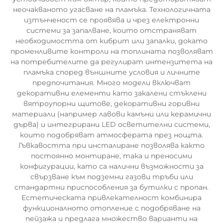
неочакваното угасване на пламъка. Технологичната
изтънченост се проявява и чрез електронни
системи за запалване, които отстраняват
необходимостта от кибрит или запалки, докато
променливите контроли на топлината позволяват
на потребителите да регулират интензитета на
пламъка според външните условия и личните
предпочитания. Много модели включват
декоративни елементи като закалени стъклени
вятроупорни щитове, декоративни горивни
материали (например лавови камъни или керамични
дърва) и интегрирани LED осветителни системи,
които подобряват атмосферата през нощта.
Гъвкавостта при инсталиране позволява както
постоянно монтиране, така и преносими
конфигурации, като са налични възможности за
свързване към подземни газови тръби или
стандартни приспособления за бутилки с пропан.
Естетическата привлекателност комбинира
функционалното отопление с подобряване на
пейзажа и предлага множество варианти на