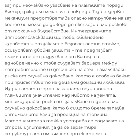
газ при неочаквано угасване на пламъците поради
вятър, дъжд или механични повреди. Този резервен
механизъм предотвратява опасно натрупване на газ,
което би могло да доведе до експлозии или рискове
от токсично въздействие. Интегрираните
вятроотблъскващи щитове, обикновено
изработени от закалено безопасностно стъкло,
осигуряват двойна защита – те предпазват
пламъците от раздухване от вятъра и
едновременно с това създават бариера между
потребителите и източника на огън, намалявайки
риска от случайно докосване, което е особено важно
при присъствието на деца или домашни любимци.
Издигнатата форма на чашата позиционира
пламъците значително над нивото на земята,
минимизирайки риска от запалване на дрехи или
случайно докосване, като в същото време запазва
оптималните ъгли за проекция на топлина.
Материалите за тежка употреба се подлагат на
строги изпитания, за да се гарантира
структурната им цялост при екстремни