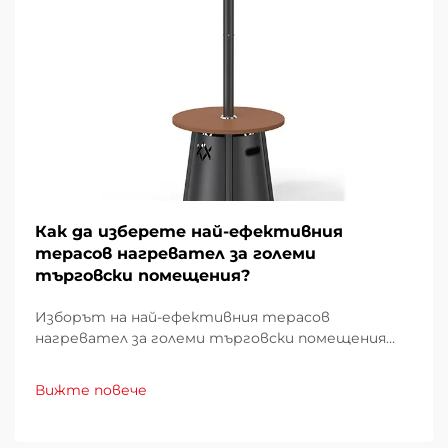
Как да изберете най-ефективния
терасов нагревател за големи
търговски помещения?
Изборът на най-ефективния терасов
нагревател за големи търговски помещения
изисква внимателно проучване на множество
фактори, които директно влияят върху
Вижте повече
експлоатационните разходи, удобството на
клиентите и енергийното потребление.
Погрешният избор може да доведе до