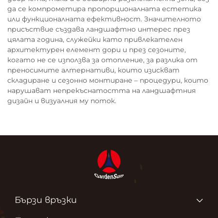
да се компрометира пропорционалната естетика
или функционалната ефективност. Значителното
присъствие създава ландшафтно интерес през
цялата година, служейки като привлекателен
архитектурен елемент дори и през сезоните,
когато не се използва за отопление, за разлика от
преносимите алтернативи, които изискват
складиране и сезонно монтиране – процедури, които
нарушават непрекъснатостта на ландшафтния
дизайн и визуалния му поток.
Бързи връзки