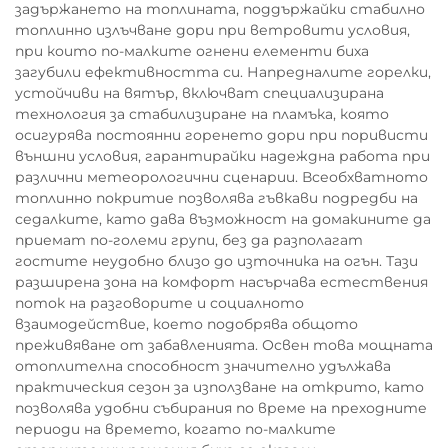
задържането на топлината, поддържайки стабилно
топлинно излъчване дори при ветровити условия,
при които по-малките огнени елементи биха
загубили ефективността си. Напредналите горелки,
устойчиви на вятър, включват специализирана
технология за стабилизиране на пламъка, която
осигурява постоянни горенето дори при поривисти
външни условия, гарантирайки надеждна работа при
различни метеорологични сценарии. Всеобхватното
топлинно покритие позволява гъвкави подредби на
седалките, като дава възможност на домакините да
приемат по-големи групи, без да разполагат
гостите неудобно близо до източника на огън. Тази
разширена зона на комфорт насърчава естествения
поток на разговорите и социалното
взаимодействие, което подобрява общото
преживяване от забавленията. Освен това мощната
отоплителна способност значително удължава
практическия сезон за използване на открито, като
позволява удобни събирания по време на преходните
периоди на времето, когато по-малките