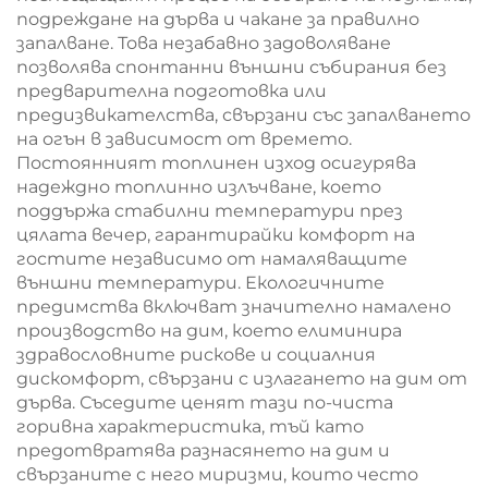
подреждане на дърва и чакане за правилно
запалване. Това незабавно задоволяване
позволява спонтанни външни събирания без
предварителна подготовка или
предизвикателства, свързани със запалването
на огън в зависимост от времето.
Постоянният топлинен изход осигурява
надеждно топлинно излъчване, което
поддържа стабилни температури през
цялата вечер, гарантирайки комфорт на
гостите независимо от намаляващите
външни температури. Екологичните
предимства включват значително намалено
производство на дим, което елиминира
здравословните рискове и социалния
дискомфорт, свързани с излагането на дим от
дърва. Съседите ценят тази по-чиста
горивна характеристика, тъй като
предотвратява разнасянето на дим и
свързаните с него миризми, които често