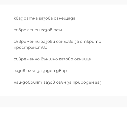
квадратна газова огнещада
съвременен газов огън
съвременни газови огньове за открито
пространство
съвременно външно газово огнище
газов огън за заден двор
най-добрият газов огън за природен газ