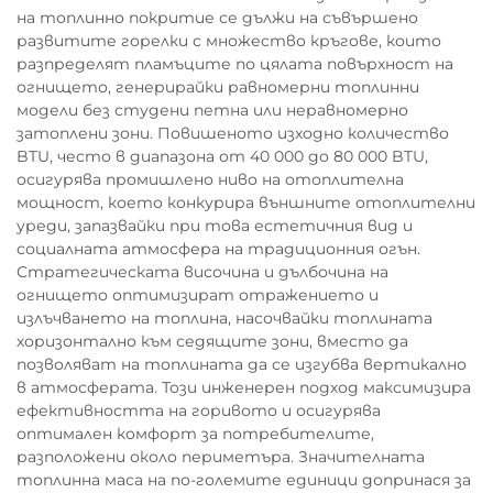
на топлинно покритие се дължи на съвършено
развитите горелки с множество кръгове, които
разпределят пламъците по цялата повърхност на
огнището, генерирайки равномерни топлинни
модели без студени петна или неравномерно
затоплени зони. Повишеното изходно количество
BTU, често в диапазона от 40 000 до 80 000 BTU,
осигурява промишлено ниво на отоплителна
мощност, което конкурира външните отоплителни
уреди, запазвайки при това естетичния вид и
социалната атмосфера на традиционния огън.
Стратегическата височина и дълбочина на
огнището оптимизират отражението и
излъчването на топлина, насочвайки топлината
хоризонтално към седящите зони, вместо да
позволяват на топлината да се изгубва вертикално
в атмосферата. Този инженерен подход максимизира
ефективността на горивото и осигурява
оптимален комфорт за потребителите,
разположени около периметъра. Значителната
топлинна маса на по-големите единици допринася за