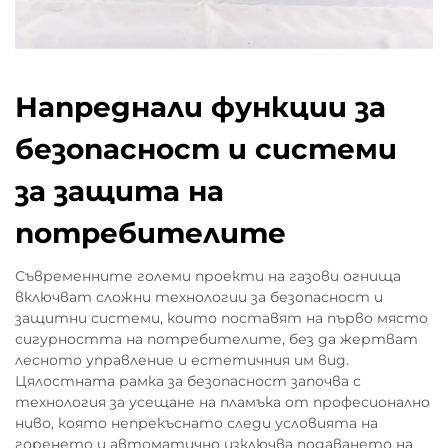
Напреднали функции за
безопасност и системи
за защита на
потребителите
Съвременните големи проекти на газови огнища
включват сложни технологии за безопасност и
защитни системи, които поставят на първо място
сигурността на потребителите, без да жертват
лесното управление и естетичния им вид.
Цялостната рамка за безопасност започва с
технология за усещане на пламъка от професионално
ниво, която непрекъснато следи условията на
горенето и автоматично изключва подаването на