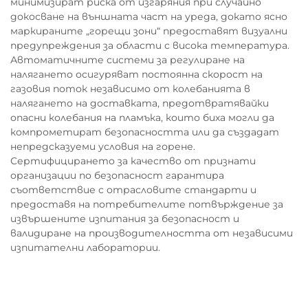
минимизират риска от изгаряния при случайно
докосване на външната част на уреда, докато ясно
маркираните „горещи зони“ предоставят визуални
предупреждения за области с висока температура.
Автоматичните системи за регулиране на
налягането осигуряват постоянна скорост на
газовия поток независимо от колебанията в
налягането на доставката, предотвратявайки
опасни колебания на пламъка, които биха могли да
компрометират безопасността или да създадат
непредсказуеми условия на горене.
Сертифицирането за качество от признати
организации по безопасност гарантира
съответствие с отрасловите стандарти и
предоставя на потребителите потвърждение за
извършените изпитания за безопасност и
валидиране на производителността от независими
изпитателни лаборатории.