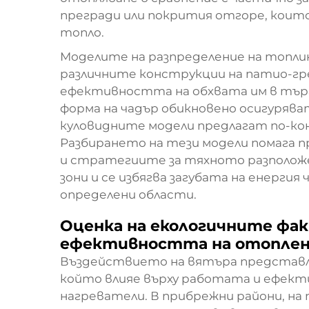
прегради или покрития отгоре, коит
топло.
Моделите на разпределение на топли
различните конструкции на патио-гре
ефективността на обхвата им в търг
форма на чадър обикновено осигурява
куловидните модели предлагат по-ко
Разбирането на тези модели помага п
и стратегиите за тяхното разполож
зони и се избягва загубата на енергия
определени области.
Оценка на екологичните фа
ефективността на отопле
Въздействието на вятъра представл
който влияе върху работата и ефек
нагреватели. В прибрежни райони, на