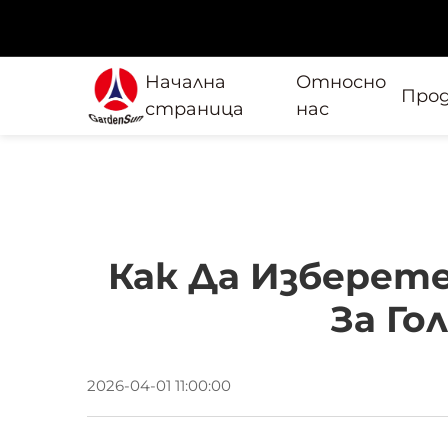
Начална
Относно
Про
страница
нас
Как Да Изберет
За Го
2026-04-01 11:00:00