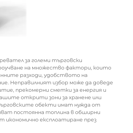
ревател за големи търговски
роучване на множество фактори, които
нните разходи, удобството на
е. Неправилният избор може да доведе
ие, прекомерни сметки за енергия и
вашите открити зони за хранене или
 Търговските обекти имат нужда от
яват постоянна топлина в обширни
т икономично експлоатиране през