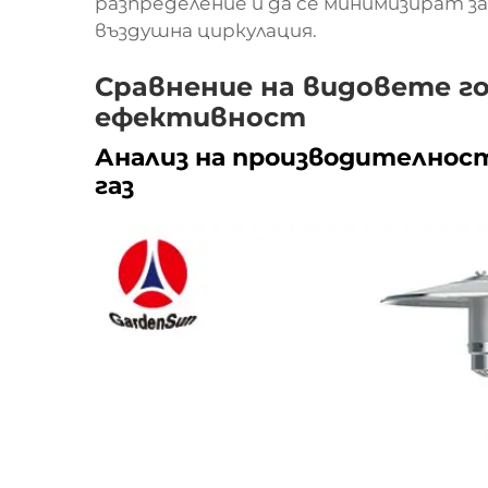
разпределение и да се минимизират з
въздушна циркулация.
Сравнение на видовете го
ефективност
Анализ на производителнос
газ