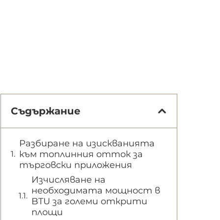
Съдържание
Разбиране на изискванията
към топлинния отток за
търговски приложения
Изчисляване на
необходимата мощност в
BTU за големи открити
площи