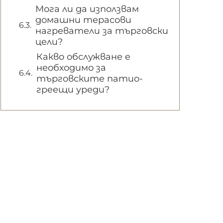
Мога ли да използвам
домашни терасови
нагреватели за търговски
цели?
Какво обслужване е
необходимо за
търговските патио-
греещи уреди?