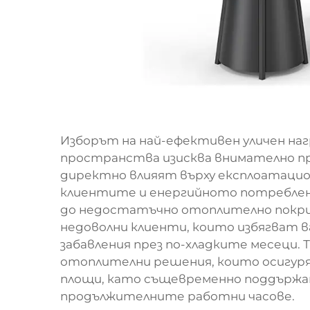
Изборът на най-ефективен уличен наг
пространства изисква внимателно п
директно влияят върху експлоатацио
клиентите и енергийното потреблени
до недостатъчно отоплително покрит
недоволни клиенти, които избягват 
забавления през по-хладките месеци.
отоплителни решения, които осигур
площи, като същевременно поддържа
продължителните работни часове.