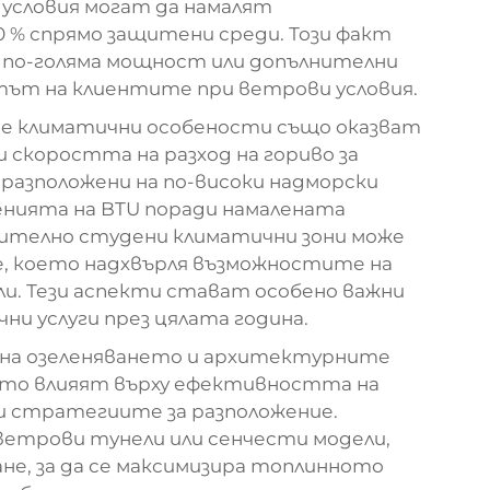
словия могат да намалят
% спрямо защитени среди. Този факт
с по-голяма мощност или допълнителни
ртът на клиентите при ветрови условия.
те климатични особености също оказват
 скоростта на разход на гориво за
разположени на по-високи надморски
ленията на BTU поради намалената
чително студени климатични зони може
е, което надхвърля възможностите на
. Тези аспекти стават особено важни
ни услуги през цялата година.
на озеленяването и архитектурните
ито влияят върху ефективността на
и
стратегиите за разположение.
ветрови тунели или сенчести модели,
не, за да се максимизира топлинното