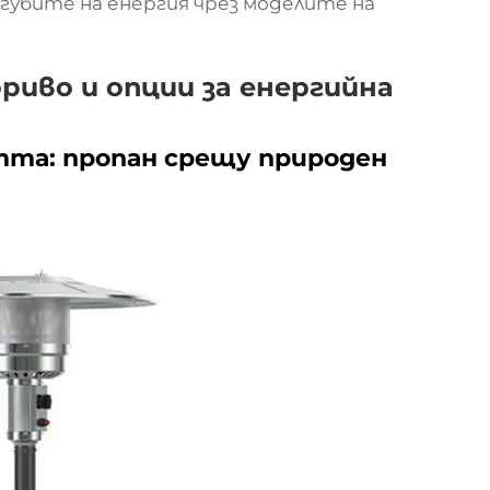
агубите на енергия чрез моделите на
риво и опции за енергийна
тта: пропан срещу природен