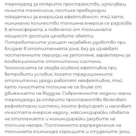
термоуред за открито пространство, използващ
лъчиста технология, постига превъзходни
показатели за енергийна ефективност, тъй като
минимално количество топлинна енергия се разсейва
в атмосферата, а повечето от топлинната
мощност достига целевите обекти.
Потребителите усещат незабавно удобство при
влизане в отоплителната зона, без да изчакват
постепенните периоди на затопляне, характерни за
конвекционните отоплителни системи.
Технологията се оказва особено ефективна при
ветровити условия, когато традиционните
отоплителни уреди работят неефективно, тъй
като лъчистата топлина не се влияе от
движението на въздуха. Съвременните модели черни
термоуреди за открито пространство включват
рефлекторни системи, които фокусират и насочват
лъчистата енергия надолу, максимизирайки обхвата
на отоплението и минимизирайки загубите на
топлина нагоре. Постоянното разпределение на
топлината елиминира горещите и студените зони,