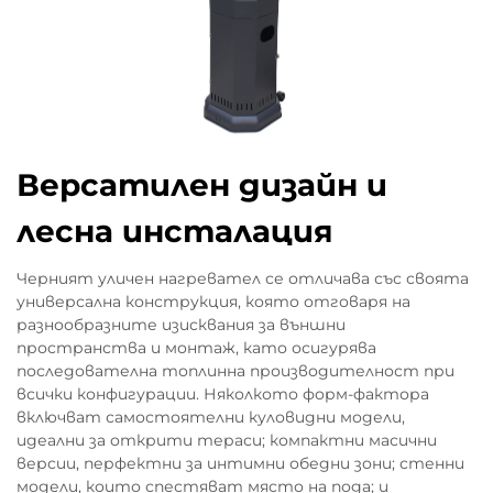
Версатилен дизайн и
лесна инсталация
Черният уличен нагревател се отличава със своята
универсална конструкция, която отговаря на
разнообразните изисквания за външни
пространства и монтаж, като осигурява
последователна топлинна производителност при
всички конфигурации. Няколкото форм-фактора
включват самостоятелни куловидни модели,
идеални за открити тераси; компактни масични
версии, перфектни за интимни обедни зони; стенни
модели, които спестяват място на пода; и