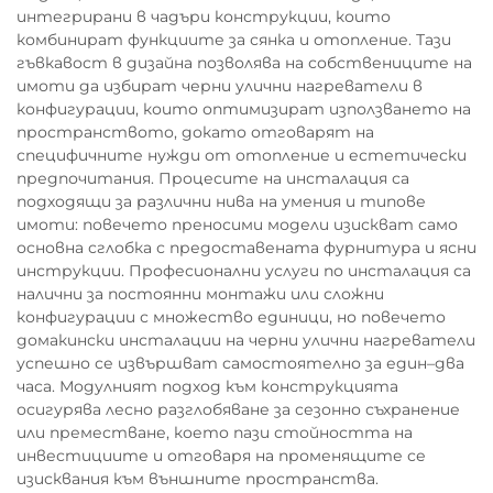
интегрирани в чадъри конструкции, които
комбинират функциите за сянка и отопление. Тази
гъвкавост в дизайна позволява на собствениците на
имоти да избират черни улични нагреватели в
конфигурации, които оптимизират използването на
пространството, докато отговарят на
специфичните нужди от отопление и естетически
предпочитания. Процесите на инсталация са
подходящи за различни нива на умения и типове
имоти: повечето преносими модели изискват само
основна сглобка с предоставената фурнитура и ясни
инструкции. Професионални услуги по инсталация са
налични за постоянни монтажи или сложни
конфигурации с множество единици, но повечето
домакински инсталации на черни улични нагреватели
успешно се извършват самостоятелно за един–два
часа. Модулният подход към конструкцията
осигурява лесно разглобяване за сезонно съхранение
или преместване, което пази стойността на
инвестициите и отговаря на променящите се
изисквания към външните пространства.