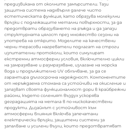
предизвикана от околните замърсители. Тази
защитна система надхвърля далече чисто
естетическата функция, като образува молекулни
връзки с подлежащите метални повърхности, за да
предотврати образуването на ръжда и да запази
структурната цялост през множество сезони на
употреба на открито. Моделите на качествени
черни терасови нагреватели подлагат на строги
изпитателни протоколи, които симулират
екстремни атмосферни условия, включително цикли
на замразяване и размразяване, излагане на морска
вода и продължително UV облъчване, за да се
гарантира дългосрочна надеждност. Компонентите
от неръждаема стомана са устойчиви на окисление и
запазват своята функционалност дори в крайбрежни
райони, където соленият въздух ускорява
деградацията на метала в по-нискокачествени
продукти. Дизайнът с устойчивост към
атмосферни влияния включва запечатани
електрически връзки, защитени системи за
запалване и усилени възли, които предотвратяват