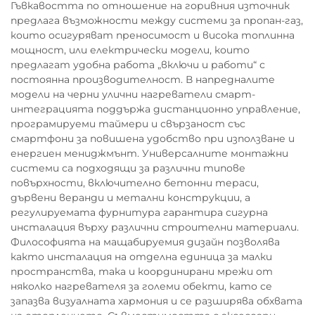
Гъвкавостта по отношение на горивния източник
предлага възможности между системи за пропан-газ,
които осигуряват преносимост и висока топлинна
мощност, или електрически модели, които
предлагат удобна работа „включи и работи“ с
постоянна производителност. В напредналите
модели на черни улични нагреватели смарт-
интеграцията поддържа дистанционно управление,
програмируеми таймери и свързаност със
смартфони за повишена удобство при използване и
енергиен мениджмънт. Универсалните монтажни
системи са подходящи за различни типове
повърхности, включително бетонни тераси,
дървени веранди и метални конструкции, а
регулируемата фурнитура гарантира сигурна
инсталация върху различни строителни материали.
Философията на мащабируемия дизайн позволява
както инсталация на отделна единица за малки
пространства, така и координирани мрежи от
няколко нагревателя за големи обекти, като се
запазва визуалната хармония и се разширява обхвата