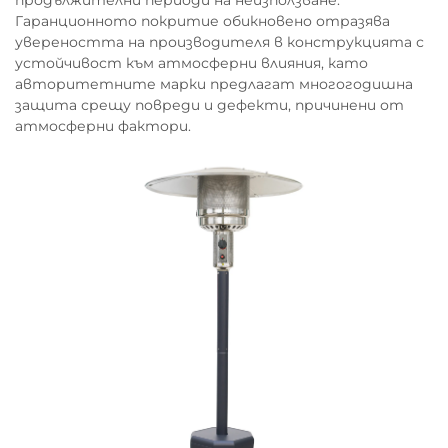
продължителни периоди на неизползване.
Гаранционното покритие обикновено отразява
увереността на производителя в конструкцията с
устойчивост към атмосферни влияния, като
авторитетните марки предлагат многогодишна
защита срещу повреди и дефекти, причинени от
атмосферни фактори.