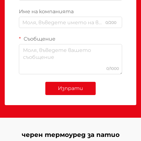
Име на компанията
0/200
Съобщение
0/1000
Изпрати
черен термоуред за патио