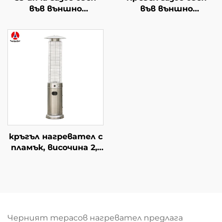
във външно
във външно
пространство
пространство
кръгъл нагревател с
пламък, височина 2,1
m
Черният терасов нагревател предлага