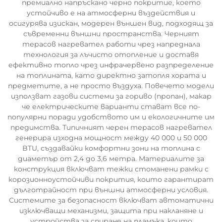
премиално напръскано черно покритие, което
устойчиво е на атмосферни въздействия и
осигурява изискан, модерен външен вид, подходящ за
съвременни външни пространства. Черният
терасов нагревател работи чрез напреднала
технология за лъчисто отопление и доставя
ефективно топло чрез инфрачервено разпределение
на топлината, като директно затопля хората и
предметите, а не просто въздуха. Повечето модели
използват газови системи за гориво (пропан), макар
че електрическите варианти стават все по-
популярни поради удобството им и екологичните им
предимства. Типичният черен терасов нагревател
генерира изходна мощност между 40 000 и 50 000
BTU, създавайки комфортни зони на топлина с
диаметър от 2,4 до 3,6 метра. Материалите за
конструкция включват тежки стоманени рамки с
корозионноустойчиви покрития, които гарантират
дълготрайност при външни атмосферни условия.
Системите за безопасност включват автоматични
изключващи механизми, защита при накланяне и
устройства за спиране на пламъка, които