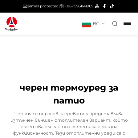
[email protected]
+86-15961141969
BG
черен термоуред за
патио
Черният терасов нагревател представлява
изтънчен външен отоплителен вариант, който
съчетава елегантна естетика с мощна
функционалност. Тези отоплителни уреди са с