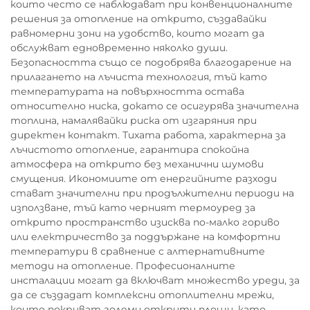
които често се наблюдават при конвенционалните
решения за отопление на открито, създавайки
равномерни зони на удобство, които могат да
обслужват едновременно няколко души.
Безопасността също се подобрява благодарение на
прилагането на лъчиста технология, тъй като
температурата на повърхността остава
относително ниска, докато се осигурява значителна
топлина, намалявайки риска от изгаряния при
директен контакт. Тихата работа, характерна за
лъчистото отопление, гарантира спокойна
атмосфера на открито без механични шумови
смущения. Икономиите от енергийните разходи
стават значителни при продължителни периоди на
използване, тъй като черният термоуред за
открито пространство изисква по-малко гориво
или електричество за поддържане на комфортни
температури в сравнение с алтернативните
методи на отопление. Професионалните
инсталации могат да включват множество уреди, за
да се създадат комплексни отоплителни мрежи,
които покриват големи открити площи, като