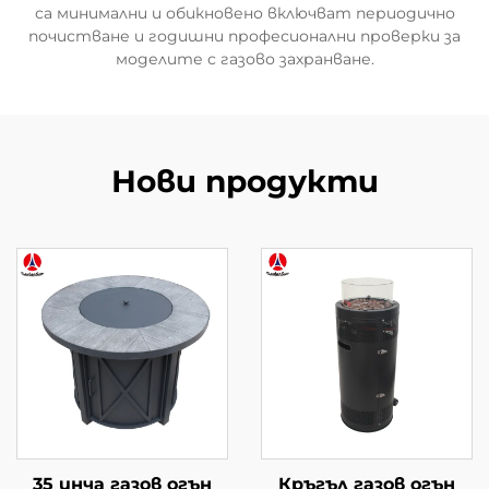
са минимални и обикновено включват периодично
почистване и годишни професионални проверки за
моделите с газово захранване.
Нови продукти
35 инча газов огън
Кръгъл газов огън