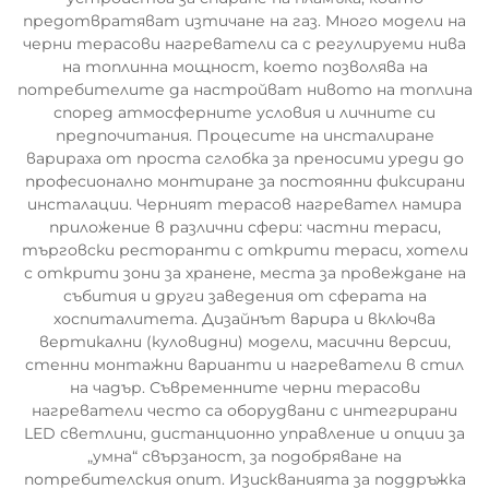
предотвратяват изтичане на газ. Много модели на
черни терасови нагреватели са с регулируеми нива
на топлинна мощност, което позволява на
потребителите да настройват нивото на топлина
според атмосферните условия и личните си
предпочитания. Процесите на инсталиране
варираха от проста сглобка за преносими уреди до
професионално монтиране за постоянни фиксирани
инсталации. Черният терасов нагревател намира
приложение в различни сфери: частни тераси,
търговски ресторанти с открити тераси, хотели
с открити зони за хранене, места за провеждане на
събития и други заведения от сферата на
хоспиталитета. Дизайнът варира и включва
вертикални (куловидни) модели, масични версии,
стенни монтажни варианти и нагреватели в стил
на чадър. Съвременните черни терасови
нагреватели често са оборудвани с интегрирани
LED светлини, дистанционно управление и опции за
„умна“ свързаност, за подобряване на
потребителския опит. Изискванията за поддръжка