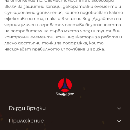
на отоплението. Съвместимостта с аксесоари
включва защитни капаци, декоративни елементи и
функционални допълнения, които подобряват както
ефективността, така и външния вид. Дизайнът на
черния уличен нагревател поставя безопасността
на потребителя на първо място чрез интуитивни
контролни елементи, ясни индикатори за работа и
лесно достъпни точки за поддръжка, които
насърчават правилното използване и грижа.
Бързи връзки
Продукти
Приложение
За нас