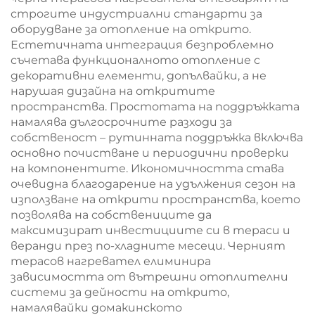
строгите индустриални стандарти за
оборудване за отопление на открито.
Естетичната интеграция безпроблемно
съчетава функционалното отопление с
декоративни елементи, допълвайки, а не
нарушая дизайна на откритите
пространства. Простотата на поддръжката
намалява дългосрочните разходи за
собственост – рутинната поддръжка включва
основно почистване и периодични проверки
на компонентите. Икономичността става
очевидна благодарение на удължения сезон на
използване на открити пространства, което
позволява на собствениците да
максимизират инвестициите си в тераси и
веранди през по-хладните месеци. Черният
терасов нагревател елиминира
зависимостта от вътрешни отоплителни
системи за дейности на открито,
намалявайки домакинското