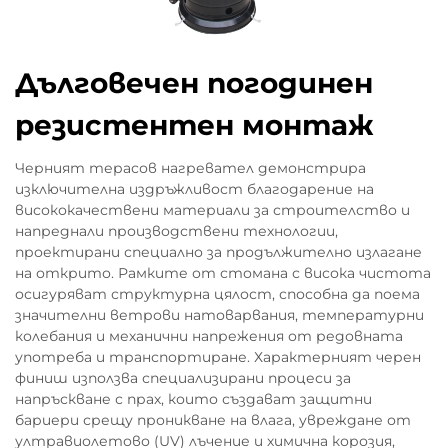
Дълговечен погодинен
резистентен монтаж
Черният терасов нагревател демонстрира
изключителна издръжливост благодарение на
висококачествени материали за строителство и
напреднали производствени технологии,
проектирани специално за продължително излагане
на открито. Рамките от стомана с висока чистота
осигуряват структурна цялост, способна да поема
значителни ветрови натоварвания, температурни
колебания и механични напрежения от редовната
употреба и транспортиране. Характерният черен
финиш използва специализирани процеси за
напръскване с прах, които създават защитни
бариери срещу проникване на влага, увреждане от
ултравиолетово (UV) лъчение и химична корозия,