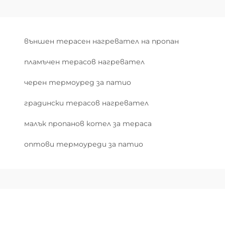
външен терасен нагревател на пропан
пламъчен терасов нагревател
черен термоуред за патио
градински терасов нагревател
малък пропанов котел за тераса
оптови термоуреди за патио