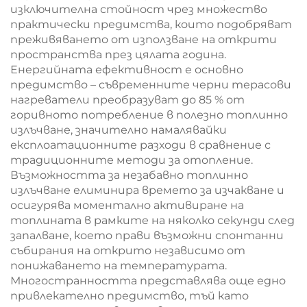
изключителна стойност чрез множество
практически предимства, които подобряват
преживяването от използване на открити
пространства през цялата година.
Енергийната ефективност е основно
предимство – съвременните черни терасови
нагреватели преобразуват до 85 % от
горивното потребление в полезно топлинно
излъчване, значително намалявайки
експлоатационните разходи в сравнение с
традиционните методи за отопление.
Възможността за незабавно топлинно
излъчване елиминира времето за изчакване и
осигурява моментално активиране на
топлината в рамките на няколко секунди след
запалване, което прави възможни спонтанни
събирания на открито независимо от
понижаването на температурата.
Многостранността представлява още едно
привлекателно предимство, тъй като