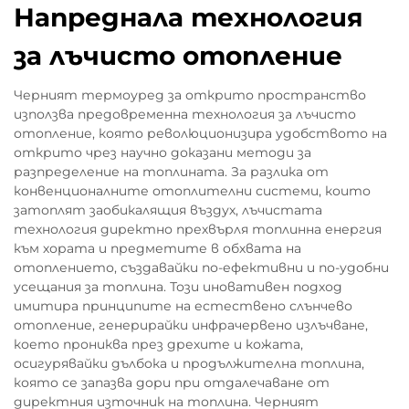
Напреднала технология
за лъчисто отопление
Черният термоуред за открито пространство
използва предовременна технология за лъчисто
отопление, която революционизира удобството на
открито чрез научно доказани методи за
разпределение на топлината. За разлика от
конвенционалните отоплителни системи, които
затоплят заобикалящия въздух, лъчистата
технология директно прехвърля топлинна енергия
към хората и предметите в обхвата на
отоплението, създавайки по-ефективни и по-удобни
усещания за топлина. Този иновативен подход
имитира принципите на естествено слънчево
отопление, генерирайки инфрачервено излъчване,
което прониква през дрехите и кожата,
осигурявайки дълбока и продължителна топлина,
която се запазва дори при отдалечаване от
директния източник на топлина. Черният