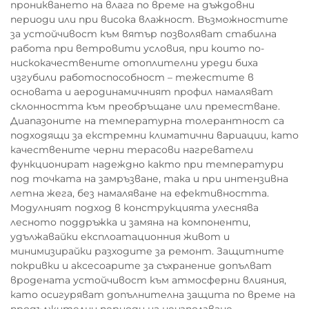
проникването на влага по време на дъждовни
периоди или при висока влажност. Възможностите
за устойчивост към вятър позволяват стабилна
работа при ветровити условия, при които по-
нискокачествените отоплителни уреди биха
изгубили работоспособност – тежестите в
основата и аеродинамичният профил намаляват
склонността към преобръщане или преместване.
Диапазоните на температурна толерантност са
подходящи за екстремни климатични вариации, като
качествените черни терасови нагреватели
функционират надеждно както при температури
под точката на замръзване, така и при интензивна
летна жега, без намаляване на ефективността.
Модулният подход в конструкцията улеснява
лесното поддръжка и замяна на компоненти,
удължавайки експлоатационния живот и
минимизирайки разходите за ремонт. Защитните
покривки и аксесоарите за съхранение допълват
вродената устойчивост към атмосферни влияния,
като осигуряват допълнителна защита по време на