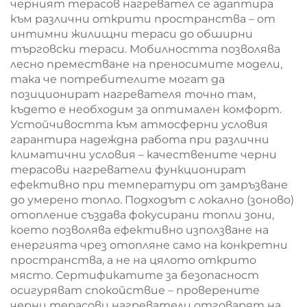
черният терасов нагревател се адаптира
към различни открити пространства – от
интимни жилищни тераси до обширни
търговски тераси. Мобилността позволява
лесно преместване на преносимите модели,
така че потребителите могат да
позиционират нагревателя точно там,
където е необходим за оптимален комфорт.
Устойчивостта към атмосферни условия
гарантира надеждна работа при различни
климатични условия – качествените черни
терасови нагреватели функционират
ефективно при температури от замръзване
до умерено топло. Подходът с локално (зоново)
отопление създава фокусирани топли зони,
което позволява ефективно използване на
енергията чрез отопляне само на конкретни
пространства, а не на цялото открито
място. Сертификатите за безопасност
осигуряват спокойствие – проверените
черни терасови нагреватели отговарят на