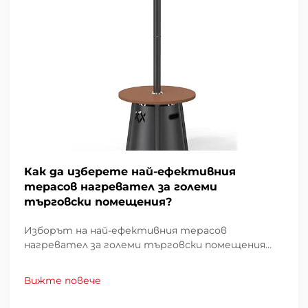
Как да изберете най-ефективния
терасов нагревател за големи
търговски помещения?
Изборът на най-ефективния терасов
нагревател за големи търговски помещения
изисква внимателно проучване на множество
фактори, които директно влияят върху
Вижте повече
експлоатационните разходи, удобството на
клиентите и енергийното потребление.