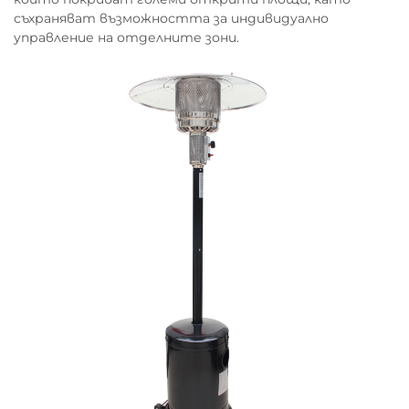
съхраняват възможността за индивидуално
управление на отделните зони.