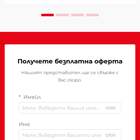
Погрешният избор може да доведе до
недостатъчно отопление...
Получете безплатна оферта
Нашият представител ще се свърже с
вас скоро.
Имейл
0/100
Име
0/100