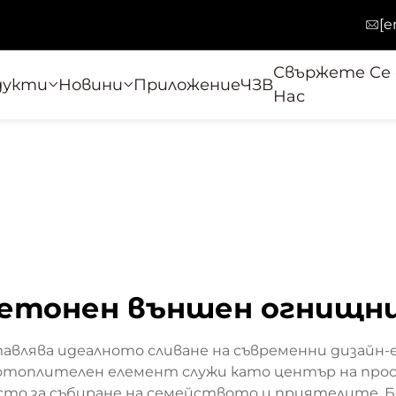
[e
Свържете Се 
дукти
Новини
Приложение
ЧЗВ
Нас
етонен външен огнищн
лява идеалното сливане на съвременни дизайн-
отоплителен елемент служи като център на про
ясто за събиране на семейството и приятелите