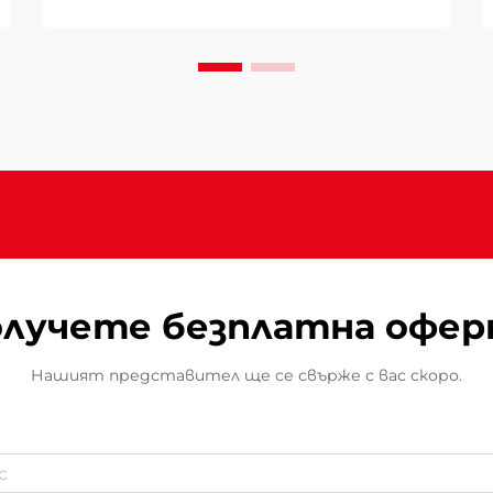
отношение на
производителността, които ги
отличават от домашните
алтернативи и правят
тяхното използване
задължително за бизнеса и
сериозните любители на
открити пространства. Тези
комерсиални отоплителни
системи осигуряват...
лучете безплатна офе
Нашият представител ще се свърже с вас скоро.