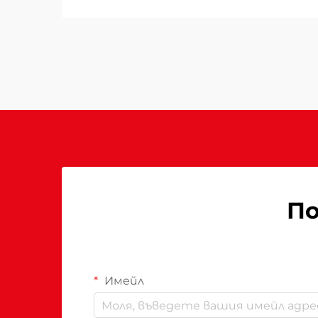
безопасност. При избора на
терасов нагревател за вашето
външно пространство
разбирането на това защо
напредналите функции за
безопасност и високата
производителност имат
значение става...
По
Имейл