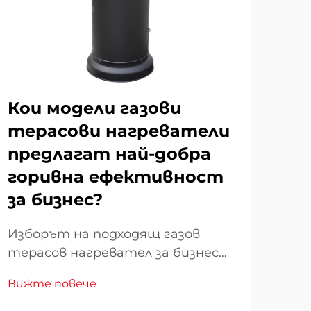
Кои модели газови
Ка
терасови нагреватели
по
предлагат най-добра
те
горивна ефективност
до
за бизнес?
съ
Изборът на подходящ газов
Под
терасов нагревател за бизнес
наг
операции изисква внимателна
пос
Вижте повече
Виж
оценка на характеристиките му
дет
относно горивната
за 