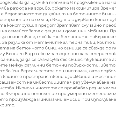
родължава да излъчва топлина в продължение на час
ява разхода на гориво, докато максимизира врем
 е безопасността: дизайнът на бетонните външн
странение на огъня, свързани с дървени констру
а конструкция предотвратяват случайно преобр
е на семействата с деца или домашни любимци. П
 за почистване, тъй като бетонните повърхност
. За разлика от металните алтернативи, които и
ката на бетонното външно огнище се свежда до п
 му външен вид и експлоатационни характеристики
огнище, за да се съгласува със съществуващите
те между различни бетонни повърхности, цветов
тво. Универсалността при инсталацията позволяв
 от вашите пространствени изисквания и местн
ращаемост на инвестициите чрез увеличаване на
анства. Икономичността се проявява чрез намален
о вътрешно отопление при умерени метеорологи
ето произвежда минимални емисии при използване
крито.