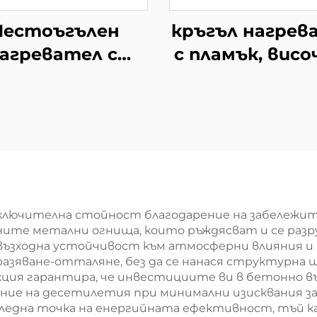
естоъгълен
кръгъл нагрев
агревател с
с пламък, висо
пламък
2,1 m
лючителна стойност благодарение на забележите
ните метални огнища, които ръждясват и се разр
възходна устойчивост към атмосферни влияния 
мразяване-отталяне, без да се нанася структурна 
кция гарантира, че инвестициите ви в бетонно 
ние на десетилетия при минимални изисквания за
гледна точка на енергийната ефективност, тъй