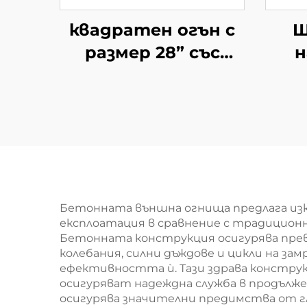
квадратен огън с
Ш
размер 28” със
н
стъклена маса
Бетонната външна огнища предлага изк
експлоатация в сравнение с традицион
Бетонната конструкция осигурява пре
колебания, силни дъждове и цикли на за
ефективността ѝ. Тази здрава констру
осигуряват надеждна служба в продълже
осигурява значителни предимства от 