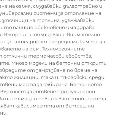
е на огъня, създавайки дълготрайно и
и универсални системи за отопление на
зточници на топлина, удължавайки
ито огнище обикновено има здрава
ри вътрешни облицовки и внимателно
ища интегрират напреднали камери за
ването на дим. Технологичните
т отлични термомасови свойства,
ъците. Много модели на бетонни открити
овредите от замръзване по време на
кто жилищни, така и търговски среди,
ствени места за събиране. Бетонното
върхност за готвене при кулинарни
кива инсталации повишават стойността
маляват зависимостта от вътрешни
ни.