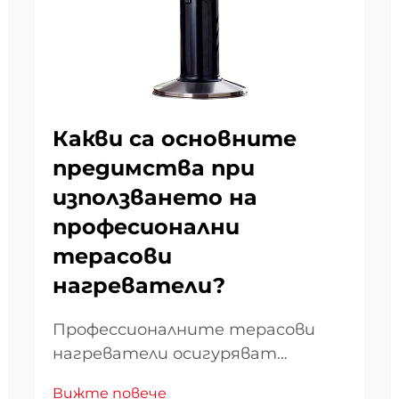
Какви са основните
предимства при
използването на
професионални
терасови
нагреватели?
Профессионалните терасови
нагреватели осигуряват
изключителни предимства по
Вижте повече