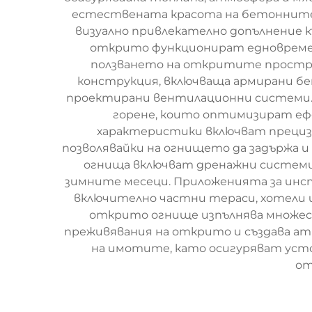
естествената красота на бетонните м
визуално привлекателно допълнение къ
открито функционират едновремен
ползването на откритите простра
конструкция, включваща армирани б
проектирани вентилационни системи.
горене, които оптимизират еф
характеристики включват прециз
позволявайки на огнището да задържа и
огнища включват дренажни системи,
зимните месеци. Приложенията за инс
включително частни тераси, хотели 
открито огнище изпълнява множест
преживявания на открито и създава а
на имотите, като осигуряват уст
от