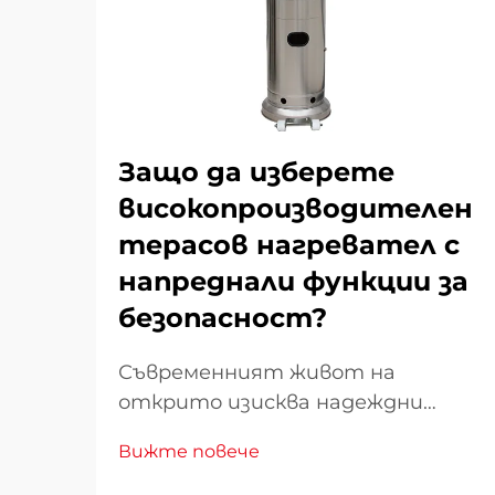
Защо да изберете
високопроизводителен
терасов нагревател с
напреднали функции за
безопасност?
Съвременният живот на
открито изисква надеждни
отоплителни решения, които
Вижте повече
комбинират ефективност с
непреклонни стандарти за