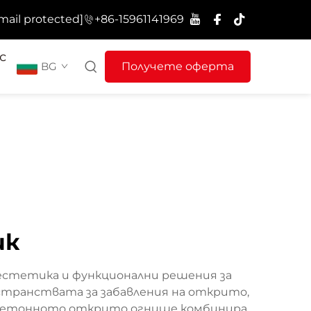
mail protected]
+86-15961141969
с
BG
Получете оферта
ик
естетика и функционални решения за
странствата за забавления на открито,
. Бетонното открито огнище комбинира