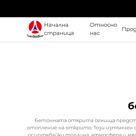
Начална
Относно
Про
страница
нас
б
Бетонната открита огнища представ
отопление на открито. Този изтънчен 
осигурявайки топлина, атмосфера и м