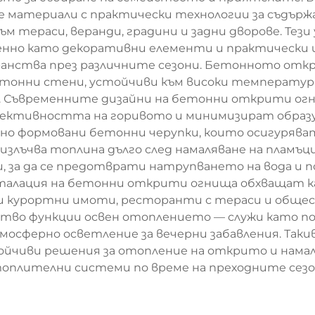
атериали с практически технологии за съдържан
м тераси, веранди, градини и задни дворове. Тез
но като декоративни елементи и практически и
нства през различните сезони. Бетонното откр
етонни стени, устойчиви към високи температу
 Съвременните дизайни на бетонни открити огн
ективността на горивото и минимизират образу
но формовани бетонни черупки, които осигурява
 излъчва топлина дълго след намаляване на плам
 за да се предотврати натрупването на вода и п
талация на бетонни открити огнища обхващат ка
и курортни имоти, ресторанти с тераси и обще
во функции освен отоплението — служи като по
тмосферно осветление за вечерни забавления. Та
ойчиви решения за отопление на открито и на
оплителни системи по време на преходните сезо