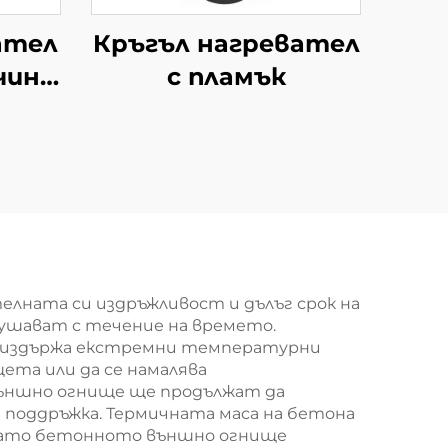
ател
Кръгъл нагревател
чина
с пламък
лната си издръжливост и дълъг срок на
ушават с течение на времето.
и издържа екстремни температурни
щета или да се намалява
външно огнище ще продължат да
 поддръжка. Термичната маса на бетона
 като бетонното външно огнище