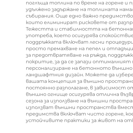
поглъща топлина по време на горене и п
удължено задържане на топлината намал
събирания. Още едно важно предимство
които елиминират рисковете от разпро
Тежестта и стабилността на бетоннат
употреба, което осигурява спокойстви
поддръжката включват лесни процедури
просто премахване на пепел и отпадъци
за предотвратяване на ръжда, поддръж
покритие, за да се запази оптималният
персонализиране на бетонното външно 
ландшафтния дизайн. Можете да избере
вашата концепция за външно пространс
постоянно разполагане, в зависимост
външно огнище осигурява отлична възв
сезона за използване на външни простр
използват външни пространства вмест
предимства включват чисто горене, ко
устойчивите практики за живот на от