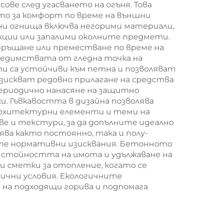
ове след угасването на огъня. Това
ето за комфорт по време на външни
и огнища включва негорими материали,
кции или запалими околните предмети.
ъщане или преместване по време на
редимствата от гледна точка на
и са устойчиви към петна и позволяват
зискват редовно прилагане на средства
ериодично нанасяне на защитно
. Гъвкавостта в дизайна позволява
 архитектурни елементи и теми на
е и текстури, за да допълните идеално
а както постоянно, така и полу-
ите нормативни изисквания. Бетонното
 стойността на имота и удължаване на
и сметки за отопление, когато се
чни условия. Екологичните
 на подходящи горива и подпомага