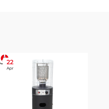
22
2
Apr
Ap