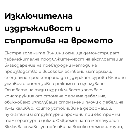
Изключителна
издръжливост и
съпротива на времето
Екстра големите външни огнища демонстрират
забележителна продължителност на експлоатация
благодарение на превъзходни методи на
производство и висококачествени материали,
специално проектирани да издържат сурови външни
условия и интензивни режими на използване.
Основата на тази издръжливост започва с
конструкция от стомана с голяма дебелина,
обикновено използваща стоманени плочи с дебелина
10–12 калибър, които устойчиви на деформации,
пукнатини и структурни промени при екстремни
температурни цикли. Съвременната металургия
включва сплави, устойчиви на високи температури,