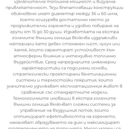
изключителна топлинна мощност и визуална
привлекателност. Тези впечатляващи конструкции
обикновено имат диаметър между 36 и 60 инча,
което осигурява достатъчно място за
продължителни горенета и удобно побиране на
групи от 15 до 30 души. Изработката на екстра
големите външни огнища включва издръжливи
материали като дебел стоманен лист, чугун или
камък, които гарантират устойчивост към
атмосферни влияния и интензивно топлинно
въздействие. Сред напредналите инженерни
характеристики са подсилени основи,
стратегически проектирани вентилационни
системи и термостойки покрития, които
значително удължават експлоатационния живот в
сравнение със стандартните модели.
Технологичните иновации в екстра големите
външни огнища включват сложни системи за
управление на въздушния поток, които
оптимизират ефективността на горенето,
намаляват образуването на дим и максимизират
разпределението на топлината. Много модели са