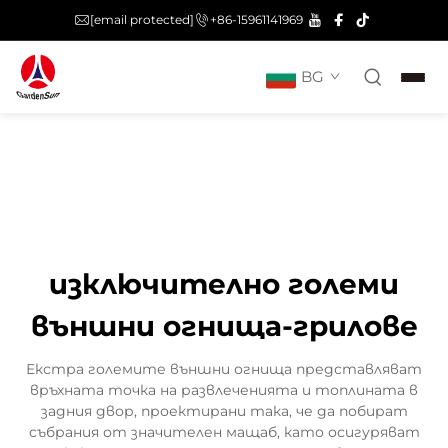
[email protected]
+86-15961141969
BG
изключително големи
външни огнища-грилове
Екстра големите външни огнища представляват
връхната точка на развлеченията и топлината в
задния двор, проектирани така, че да побират
събрания от значителен мащаб, като осигуряват