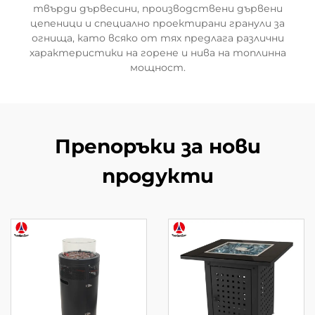
твърди дървесини, производствени дървени
цепеници и специално проектирани гранули за
огнища, като всяко от тях предлага различни
характеристики на горене и нива на топлинна
мощност.
Препоръки за нови
продукти