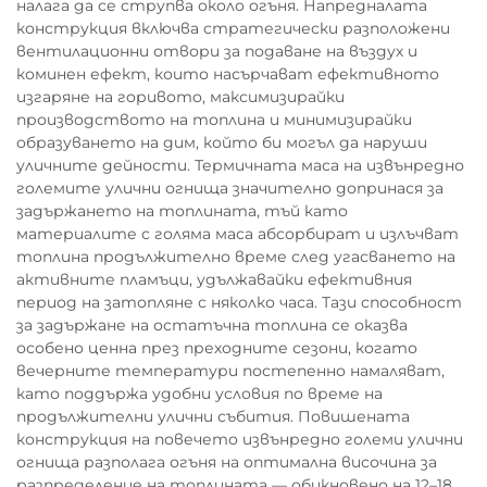
налага да се струпва около огъня. Напредналата
конструкция включва стратегически разположени
вентилационни отвори за подаване на въздух и
коминен ефект, които насърчават ефективното
изгаряне на горивото, максимизирайки
производството на топлина и минимизирайки
образуването на дим, който би могъл да наруши
уличните дейности. Термичната маса на извънредно
големите улични огнища значително допринася за
задържането на топлината, тъй като
материалите с голяма маса абсорбират и излъчват
топлина продължително време след угасването на
активните пламъци, удължавайки ефективния
период на затопляне с няколко часа. Тази способност
за задържане на остатъчна топлина се оказва
особено ценна през преходните сезони, когато
вечерните температури постепенно намаляват,
като поддържа удобни условия по време на
продължителни улични събития. Повишената
конструкция на повечето извънредно големи улични
огнища разполага огъня на оптимална височина за
разпределение на топлината — обикновено на 12–18