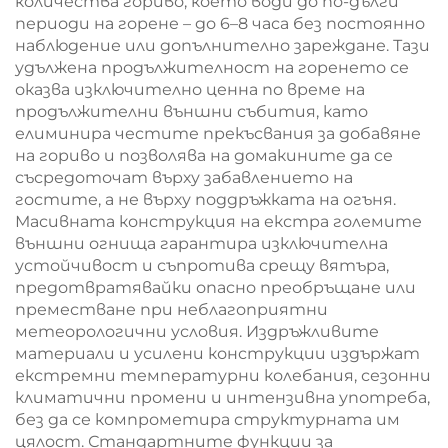
количества гориво, което води до по-дълги
периоди на горене – до 6–8 часа без постоянно
наблюдение или допълнително зареждане. Тази
удължена продължителност на горенето се
оказва изключително ценна по време на
продължителни външни събития, като
елиминира честите прекъсвания за добавяне
на гориво и позволява на домакините да се
съсредоточат върху забавлението на
гостите, а не върху поддръжката на огъня.
Масивната конструкция на екстра големите
външни огнища гарантира изключителна
устойчивост и съпротива срещу вятъра,
предотвратявайки опасно преобръщане или
преместване при неблагоприятни
метеорологични условия. Издръжливите
материали и усилени конструкции издържат
екстремни температурни колебания, сезонни
климатични промени и интензивна употреба,
без да се компрометира структурната им
цялост. Стандартните функции за