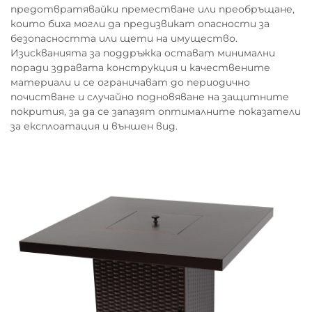
предотвратявайки преместване или преобръщане,
които биха могли да предизвикат опасности за
безопасността или щети на имущество.
Изискванията за поддръжка остават минимални
поради здравата конструкция и качествените
материали и се ограничават до периодично
почистване и случайно подновяване на защитните
покрития, за да се запазят оптималните показатели
за експлоатация и външен вид.