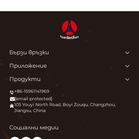
Бързи връзки
Продукти
Приложение
За нас
Защо обичаме това, което правим?
Продукти
Приложение
Запалване на външния комфорт
+86-15961141969
Печка за външни площи
Новини
[email protected]
Огнище
Свържете се с нас
105 Youyi North Road, Boyi Zouqu, Changzhou,
Jiangsu, China
Пещ за пица
Често задавани въпроси
Друго
Блог
Социални медии