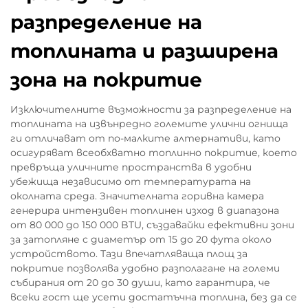
разпределение на
топлината и разширена
зона на покритие
Изключителните възможности за разпределение на
топлината на извънредно големите улични огнища
ги отличават от по-малките алтернативи, като
осигуряват всеобхватно топлинно покритие, което
превръща уличните пространства в удобни
убежища независимо от температурата на
околната среда. Значителната горивна камера
генерира интензивен топлинен изход в диапазона
от 80 000 до 150 000 BTU, създавайки ефективни зони
за затопляне с диаметър от 15 до 20 фута около
устройството. Тази впечатляваща площ за
покритие позволява удобно разполагане на големи
събирания от 20 до 30 души, като гарантира, че
всеки гост ще усети достатъчна топлина, без да се