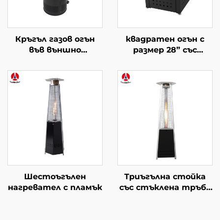
Кръгъл газов огън
квадратен огън с
във външно
размер 28” със
пространство
стъклена маса
Шестоъгълен
Триъгълна стойка
нагревател с пламък
със стъклена тръба
нагревател