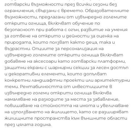
готварски възможности през всички сезони без
ограничения, свързани с времето. Образователните
възможности, предлагани от извънредно големите
открити огнища, включват обучение по
безопасност при работа с огън, развитие на умения
за готвене на открито и дейности за оценка на
природата, които ползват както деца, така и
възрастни. Опциите за персонализация на
извънредно големите открити огнища включват
добавяне на аксесоари като готварски платформи,
защитни екрани с шарнирни секции за лесен достъп
и декоративни елементи, които допълват
конкретни ландшафтни проекти или архитектурни
теми. Рентабилността от инвестициите в
извънредно големи открити огнища включва
намаляване на разходите за места за забавление,
повишаване на стойността на имота и увеличаване
на използването на жилището, като се разширяват
жилищните пространства към външните области
през цялата година.