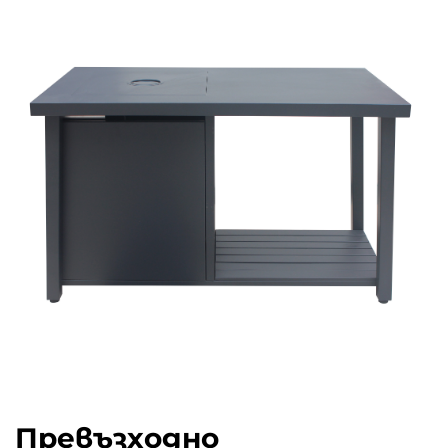
Превъзходно