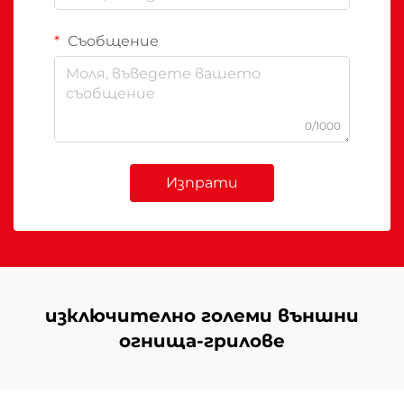
Съобщение
0/1000
Изпрати
изключително големи външни
огнища-грилове