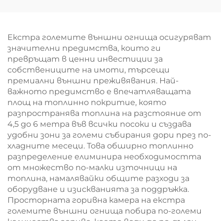
Екстра големите външни огнища осигуряват
значителни предимства, които ги
превръщат в ценни инвестиции за
собствениците на имоти, търсещи
премиални външни преживявания. Най-
важното предимство е впечатляващата
площ на топлинно покритие, която
разпространява топлина на разстояние от
4,5 до 6 метра във всички посоки и създава
удобни зони за големи събирания дори през по-
хладните месеци. Това обширно топлинно
разпределение елиминира необходимостта
от множество по-малки източници на
топлина, намалявайки общите разходи за
оборудване и изискванията за поддръжка.
Просторната горивна камера на екстра
големите външни огнища побира по-големи