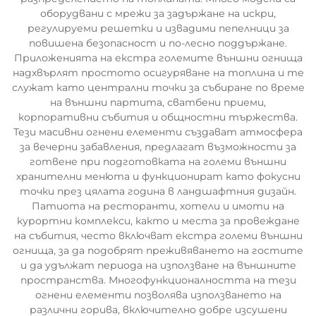
оборудвани с мрежи за задържане на искри,
регулируеми решетки и извадими пепелници за
повишена безопасност и по-лесно поддържане.
Приложенията на екстра големите външни огнища
надхвърлят простото осигуряване на топлина и те
служат като централни точки за събиране по време
на външни партита, сватбени приеми,
корпоративни събития и общностни тържества.
Тези масивни огнени елементи създават атмосфера
за вечерни забавления, предлагат възможности за
готвене при подготовката на големи външни
хранителни менюта и функционират като фокусни
точки през цялата година в ландшафтния дизайн.
Патиота на ресторанти, хотели и имоти на
курортни комплекси, както и места за провеждане
на събития, често включват екстра големи външни
огнища, за да подобрят преживяването на гостите
и да удължат периода на използване на външните
пространства. Многофункционалността на тези
огнени елементи позволява използването на
различни горива, включително добре изсушени