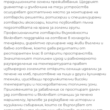
традиционните огнени преживявания. Щедрият
диаметър и дълбочина на тези устройства
осигуряват достатъчно място за монтиране на
готварски решетки, ротисерии и специализирани
готварски аксесоари, които позволяват пълна
подготовката на храна за големи групи.
Професионалните готварски възможности
включват поддръжка на готвене в холандски
тенджери, директно грилиране над живи въглени и
бавно готвене, което дава резултати от
ресторантен клас в открити пространства.
Значителният топлинен изход и равномерното
разпределение на температурата правят
извънредно големите открити огнища идеални за
печене на хляб, приготвяне на пица и други кулинарни
техники, изискващи продължителни високи
температури и последователни топлинни зони.
Приложенията за забавление се простират далеч
зад готвенето и включват станции за печено
маршмелоу, кръгове за разказване на истории и
музикални събирания, които се възползват от