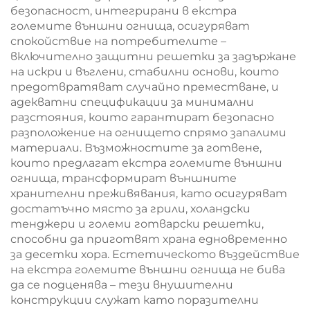
безопасност, интегрирани в екстра
големите външни огнища, осигуряват
спокойствие на потребителите –
включително защитни решетки за задържане
на искри и въглени, стабилни основи, които
предотвратяват случайно преместване, и
адекватни спецификации за минимални
разстояния, които гарантират безопасно
разположение на огнището спрямо запалими
материали. Възможностите за готвене,
които предлагат екстра големите външни
огнища, трансформират външните
хранителни преживявания, като осигуряват
достатъчно място за грили, холандски
тенджери и големи готварски решетки,
способни да приготвят храна едновременно
за десетки хора. Естетическото въздействие
на екстра големите външни огнища не бива
да се подценява – тези внушителни
конструкции служат като поразителни