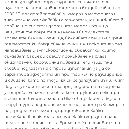
които запазват структурната си цялост при
излагане на интензивно топлинно въздействие над
2000 °F, предотвратявайки умора на материала и
значително удължавайки експлоатационния живот в
сравнение със стандартните модели огнища.
Защитните покрития, нанесени върху екстра
големите външни огнища, включват специализирани
термостойки боядисвания, финишни покрития чрез
напрашване и антикорозионни обработки, които
създават бариери срещу проникване на влага,
окисляване и корозионни повреди. Тези защитни
слоеве подлагат на строги изпитания, за да се
гарантира адхезията им при термично разширение
и свиване, като по този начин се запазват външният
вид и функционалността през годините на сезонна
употреба. Усилена основна конструкция на екстра
големите външни огнища включва заварени възли и
структурни подпорни елементи, които равномерно
разпределят теглото, предотвратявайки
потъване в почвата и осигурявайки хоризонтално
положение с течение на времето. Устойчивостта
към атмосферни влияния надхвърля базовата