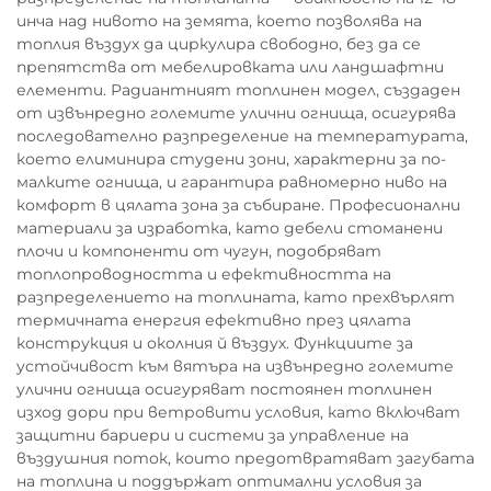
инча над нивото на земята, което позволява на
топлия въздух да циркулира свободно, без да се
препятства от мебелировката или ландшафтни
елементи. Радиантният топлинен модел, създаден
от извънредно големите улични огнища, осигурява
последователно разпределение на температурата,
което елиминира студени зони, характерни за по-
малките огнища, и гарантира равномерно ниво на
комфорт в цялата зона за събиране. Професионални
материали за изработка, като дебели стоманени
плочи и компоненти от чугун, подобряват
топлопроводността и ефективността на
разпределението на топлината, като прехвърлят
термичната енергия ефективно през цялата
конструкция и околния й въздух. Функциите за
устойчивост към вятъра на извънредно големите
улични огнища осигуряват постоянен топлинен
изход дори при ветровити условия, като включват
защитни бариери и системи за управление на
въздушния поток, които предотвратяват загубата
на топлина и поддържат оптимални условия за