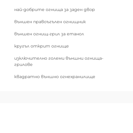
най-добрите огнища за заден двор
външен правоъгълен огнищник
външен огнищ-грил за етанол
кругъл открит огнище
изключително големи външни огнища-
грилове
квадратно външно огнехранилище