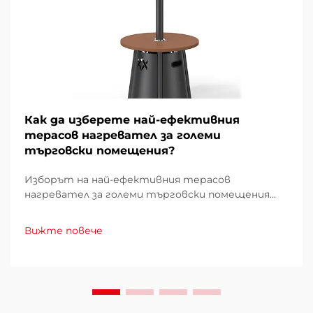
Как да изберете най-ефективния
терасов нагревател за големи
търговски помещения?
Изборът на най-ефективния терасов
нагревател за големи търговски помещения
изисква внимателно проучване на множество
фактори, които директно влияят върху
Вижте повече
експлоатационните разходи, удобството на
клиентите и енергийното потребление.
Погрешният избор може да доведе до
недостатъчно отопление...