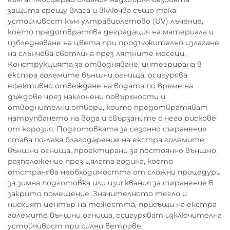
защита срещу влага и включва също така
устойчивост към ултравиолетово (UV) лъчение,
което предотвратява деградация на материала и
избледняване на цвета при продължително излагане
на слънчева светлина през лятните месеци.
Конструкцията за отводняване, интегрирана в
екстра големите външни огнища, осигурява
ефективно отвеждане на водата по време на
дъждове чрез наклонени повърхности и
отводнителни отвори, които предотвратяват
натрупването на вода и свързаните с него рискове
от корозия. Подготовката за сезонно съхранение
става по-лека благодарение на екстра големите
външни огнища, проектирани за постоянно външно
разположение през цялата година, което
отстранява необходимостта от сложни процедури
за зимна подготовка или изисквания за съхранение в
закрито помещение. Значителното тегло и
ниският център на тежестта, присъщи на екстра
големите външни огнища, осигуряват изключителна
устойчивост при силни ветрове,