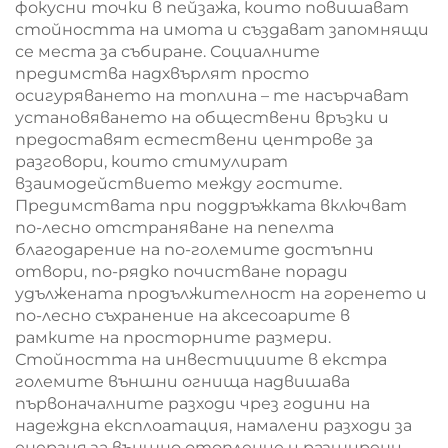
фокусни точки в пейзажа, които повишават
стойността на имота и създават запомнящи
се места за събиране. Социалните
предимства надхвърлят просто
осигуряването на топлина – те насърчават
установяването на обществени връзки и
предоставят естествени центрове за
разговори, които стимулират
взаимодействието между гостите.
Предимствата при поддръжката включват
по-лесно отстраняване на пепелта
благодарение на по-големите достъпни
отвори, по-рядко почистване поради
удължената продължителност на горенето и
по-лесно съхранение на аксесоарите в
рамките на просторните размери.
Стойността на инвестициите в екстра
големите външни огнища надвишава
първоначалните разходи чрез години на
надеждна експлоатация, намалени разходи за
енергия за външно отопление и разширени