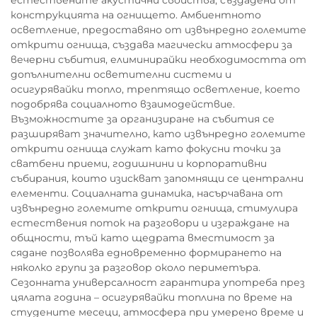
естествените акустични свойства, създадени от
конструкцията на огнището. Амбиентното
осветление, предоставяно от извънредно големите
открити огнища, създава магически атмосфери за
вечерни събития, елиминирайки необходимостта от
допълнителни осветителни системи и
осигурявайки топло, трептящо осветление, което
подобрява социалното взаимодействие.
Възможностите за организиране на събития се
разширяват значително, като извънредно големите
открити огнища служат като фокусни точки за
сватбени приеми, годишнини и корпоративни
събирания, които изискват запомнящи се централни
елементи. Социалната динамика, насърчавана от
извънредно големите открити огнища, стимулира
естествения поток на разговори и изграждане на
общности, тъй като щедрата вместимост за
сядане позволява едновременно формирането на
няколко групи за разговор около периметъра.
Сезонната универсалност гарантира употреба през
цялата година – осигурявайки топлина по време на
студените месеци, атмосфера при умерено време и