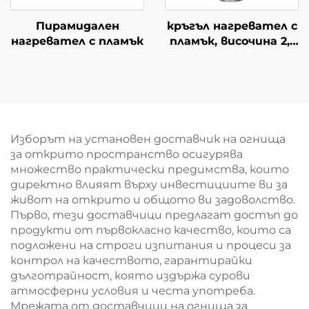
Пирамидален
кръгъл нагревател с
нагревател с пламък
пламък, височина 2,1
m
Изборът на установен доставчик на огнища
за открито пространство осигурява
множество практически предимства, които
директно влияят върху инвестициите ви за
живот на открито и общото ви задоволство.
Първо, тези доставчици предлагат достъп до
продукти от първокласно качество, които са
подложени на строги изпитания и процеси за
контрол на качеството, гарантирайки
дълготрайност, която издържа сурови
атмосферни условия и честа употреба.
Мрежата от доставчици на огнища за