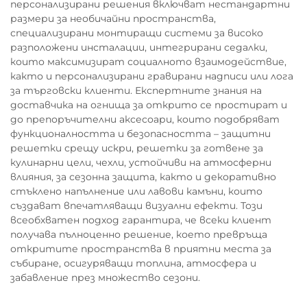
персонализирани решения включват нестандартни
размери за необичайни пространства,
специализирани монтиращи системи за високо
разположени инсталации, интегрирани седалки,
които максимизират социалното взаимодействие,
както и персонализирани гравирани надписи или лога
за търговски клиенти. Експертните знания на
доставчика на огнища за открито се простират и
до препоръчителни аксесоари, които подобряват
функционалността и безопасността – защитни
решетки срещу искри, решетки за готвене за
кулинарни цели, чехли, устойчиви на атмосферни
влияния, за сезонна защита, както и декоративно
стъклено напълнение или лавови камъни, които
създават впечатляващи визуални ефекти. Този
всеобхватен подход гарантира, че всеки клиент
получава пълноценно решение, което превръща
откритите пространства в приятни места за
събиране, осигуряващи топлина, атмосфера и
забавление през множество сезони.