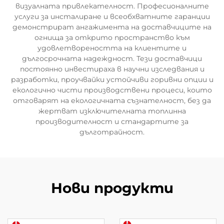
визуалната привлекателност. Професионалните
услуги за инсталиране и всеобхватните гаранции
демонстрират ангажимента на доставчиците на
огнища за открито пространство към
удовлетвореността на клиентите и
дългосрочната надеждност. Тези доставчици
постоянно инвестираха в научни изследвания и
разработки, проучвайки устойчиви горивни опции и
екологично чисти производствени процеси, които
отговарят на екологичната съзнателност, без да
жертват изключителната топлинна
производителност и стандартите за
дълготрайност.
Нови продукти