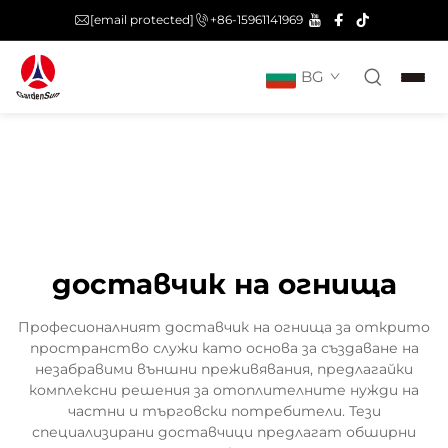
[email protected]
+86-15961141969
BG
доставчик на огнища
Професионалният доставчик на огнища за открито
пространство служи като основа за създаване на
незабравими външни преживявания, предлагайки
комплексни решения за отоплителните нужди на
частни и търговски потребители. Тези
специализирани доставчици предлагат обширни