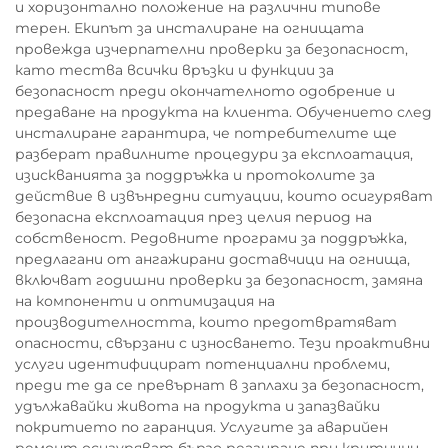
и хоризонтално положение на различни типове
терен. Екипът за инсталиране на огнищата
провежда изчерпателни проверки за безопасност,
като тества всички връзки и функции за
безопасност преди окончателното одобрение и
предаване на продукта на клиента. Обучението след
инсталиране гарантира, че потребителите ще
разберат правилните процедури за експлоатация,
изискванията за поддръжка и протоколите за
действие в извънредни ситуации, които осигуряват
безопасна експлоатация през целия период на
собственост. Редовните програми за поддръжка,
предлагани от ангажирани доставчици на огнища,
включват годишни проверки за безопасност, замяна
на компоненти и оптимизация на
производителността, които предотвратяват
опасности, свързани с износването. Тези проактивни
услуги идентифицират потенциални проблеми,
преди те да се превърнат в заплахи за безопасност,
удължавайки живота на продукта и запазвайки
покритието по гаранция. Услугите за аварийен
ремонт осигуряват бързо реагиране при критични