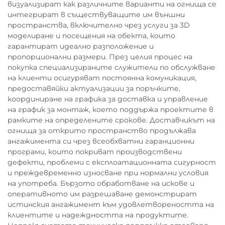
визуализират как различните варианти на огнища се
интегрират в съществуващите им външни
пространства, включително чрез услуги за 3D
моделиране и посещения на обекта, които
гарантират идеално разположение и
пропорционални размери. През целия процес на
покупка специализираните служители по обслужване
на клиенти осигуряват постоянна комуникация,
предоставяйки актуализации за поръчките,
координиране на графика за доставка и управление
на график за монтаж, което поддържа проектите в
рамките на определените срокове. Доставчикът на
огнища за открито пространство продължава
ангажимента си чрез всеобхватни гаранционни
програми, които покриват производствени
дефекти, проблеми с експлоатационната сигурност
и преждевременно износване при нормални условия
на употреба. Бързото обработване на искове и
оперативното им разрешаване демонстрират
истинския ангажимент към удовлетвореността на
клиентите и надеждността на продуктите.