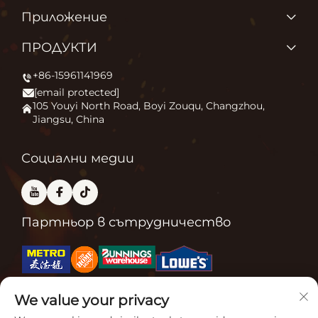
ПРОДУКТИ
Приложение
За нас
Защо обичаме това, което правим?
ПРОДУКТИ
Приложение
Запалване на външния комфорт
+86-15961141969
Печка за външни площи
Новини
[email protected]
Огнище
Свържете се с нас
105 Youyi North Road, Boyi Zouqu, Changzhou,
Jiangsu, China
Пещ за пица
Често задавани въпроси
Друго
Блог
Социални медии
Партньор в сътрудничество
Свързани сертификати
We value your privacy