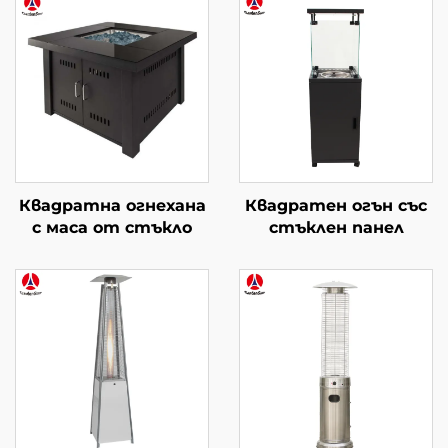
Квадратна огнехана
Квадратен огън със
с маса от стъкло
стъклен панел