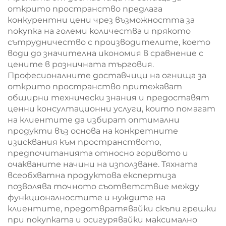
открито пространство предлага
конкурентни цени чрез възможността за
покупка на големи количества и прякото
сътрудничество с производителите, което
води до значителна икономия в сравнение с
цените в розничната търговия.
Професионалните доставчици на огнища за
открито пространство притежават
обширни технически знания и предоставят
ценни консултационни услуги, които помагат
на клиентите да избират оптимални
продукти въз основа на конкретните
изисквания към пространството,
предпочитанията относно горивото и
очакваните начини на използване. Тяхната
всеобхватна продуктова експертиза
позволява точното съответствие между
функционалностите и нуждите на
клиентите, предотвратявайки скъпи грешки
при покупката и осигурявайки максимално