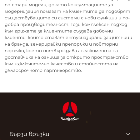
по-стари модели, докато консултациите за
модернизация помагат на клиентите да подобрят
съществуващите си системи с нови функции и по-
добра производителност. Този комплексен подход
към грижата за клиентите създава доволни
клиенти, които стават ентусиазирани защитници
на бранда, генерирайки препоръки и повторни
поръчки, което потвърждава ангажимента на
доставчика на огнища за открито пространство
към изключително качество и стойността на
дългосрочното партньорство.
Бързи връзки