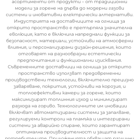
асортименти от продукти – от традиционни
модели за горене на дърва до модерни газови
системи и иновативни електрически алтернативи.
Индустрията на доставчиците на огнища за
открито пространство е претърпяла значителна
еволюция, като е включила напреднали функции за
безопасност, материали, устойчиви на атмосферни
влияния, и персонализирани дизайн-решения, които
отговарят на разнообразни естетически
предпочитания и функционални изисквания.
Съвременните доставчици на огнища за открито
пространство използват предовременни
производствени технологии, включително прецизно
заваряване, покрития, устойчиви на корозия, и
топлоефективни камери за горене, които
максимизират топлинния изход и минимизират
разхода на гориво. Технологичните им иновации
включват автоматизирани системи за запалване,
регулируеми контроли на пламъка и интегрирани
системи за аварийно спиране, които гарантират
оптимална производителност и защита на
потребителите. Приложенията обхващат различни