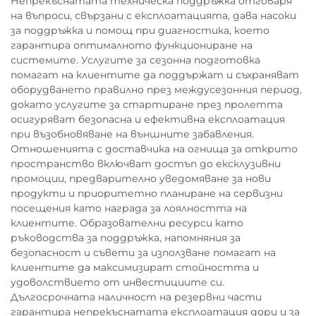
Непрекъснатата техническа поддръжка отговаря
на въпроси, свързани с експлоатацията, дава насоки
за поддръжка и помощ при диагностика, което
гарантира оптималното функциониране на
системите. Услугите за сезонна подготовка
помагат на клиентите да поддържат и съхраняват
оборудването правилно през междусезонния период,
докато услугите за стартиране през пролетта
осигуряват безопасна и ефективна експлоатация
при възобновяване на външните забавления.
Отношенията с доставчика на огнища за открито
пространство включват достъп до ексклузивни
промоции, предварително уведомяване за нови
продукти и приоритетно планиране на сервизни
посещения като награда за лоялността на
клиентите. Образователни ресурси като
ръководства за поддръжка, напомняния за
безопасност и съвети за използване помагат на
клиентите да максимизират стойността и
удоволствието от инвестициите си.
Дългосрочната наличност на резервни части
гарантира непрекъснатата експлоатация дори и за