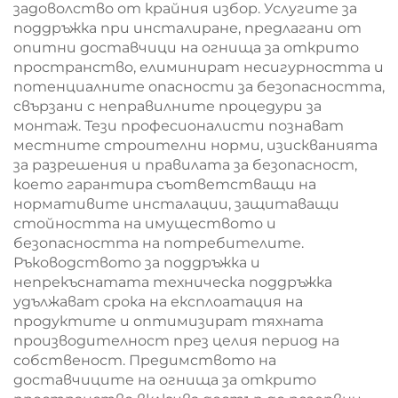
задоволство от крайния избор. Услугите за
поддръжка при инсталиране, предлагани от
опитни доставчици на огнища за открито
пространство, елиминират несигурността и
потенциалните опасности за безопасността,
свързани с неправилните процедури за
монтаж. Тези професионалисти познават
местните строителни норми, изискванията
за разрешения и правилата за безопасност,
което гарантира съответстващи на
нормативите инсталации, защитаващи
стойността на имуществото и
безопасността на потребителите.
Ръководството за поддръжка и
непрекъснатата техническа поддръжка
удължават срока на експлоатация на
продуктите и оптимизират тяхната
производителност през целия период на
собственост. Предимството на
доставчиците на огнища за открито