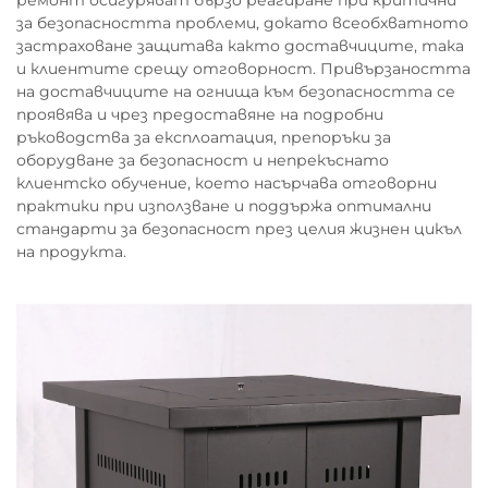
за безопасността проблеми, докато всеобхватното
застраховане защитава както доставчиците, така
и клиентите срещу отговорност. Привързаността
на доставчиците на огнища към безопасността се
проявява и чрез предоставяне на подробни
ръководства за експлоатация, препоръки за
оборудване за безопасност и непрекъснато
клиентско обучение, което насърчава отговорни
практики при използване и поддържа оптимални
стандарти за безопасност през целия жизнен цикъл
на продукта.