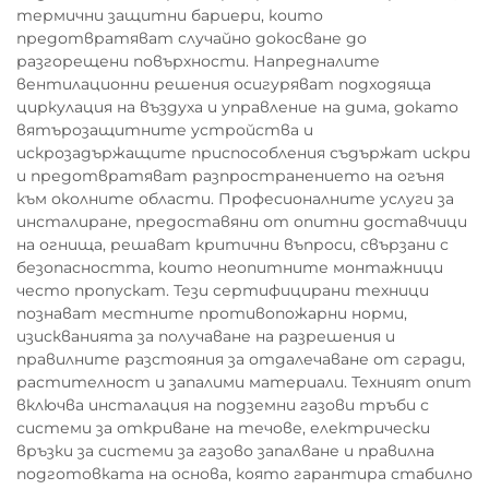
термични защитни бариери, които
предотвратяват случайно докосване до
разгорещени повърхности. Напредналите
вентилационни решения осигуряват подходяща
циркулация на въздуха и управление на дима, докато
вятърозащитните устройства и
искрозадържащите приспособления съдържат искри
и предотвратяват разпространението на огъня
към околните области. Професионалните услуги за
инсталиране, предоставяни от опитни доставчици
на огнища, решават критични въпроси, свързани с
безопасността, които неопитните монтажници
често пропускат. Тези сертифицирани техници
познават местните противопожарни норми,
изискванията за получаване на разрешения и
правилните разстояния за отдалечаване от сгради,
растителност и запалими материали. Техният опит
включва инсталация на подземни газови тръби с
системи за откриване на течове, електрически
връзки за системи за газово запалване и правилна
подготовката на основа, която гарантира стабилно