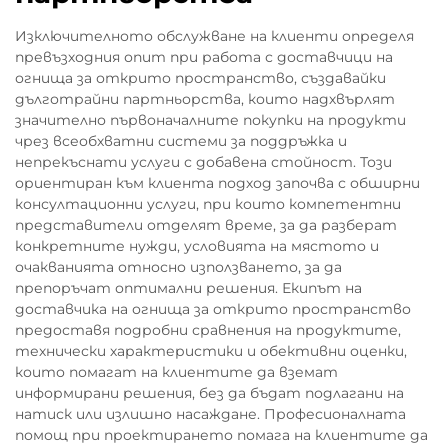
Изключителното обслужване на клиенти определя
превъзходния опит при работа с доставчици на
огнища за открито пространство, създавайки
дълготрайни партньорства, които надхвърлят
значително първоначалните покупки на продукти
чрез всеобхватни системи за поддръжка и
непрекъснати услуги с добавена стойност. Този
ориентиран към клиента подход започва с обширни
консултационни услуги, при които компетентни
представители отделят време, за да разберат
конкретните нужди, условията на мястото и
очакванията относно използването, за да
препоръчат оптимални решения. Екипът на
доставчика на огнища за открито пространство
предоставя подробни сравнения на продуктите,
технически характеристики и обективни оценки,
които помагат на клиентите да вземат
информирани решения, без да бъдат подлагани на
натиск или излишно насаждане. Професионалната
помощ при проектирането помага на клиентите да