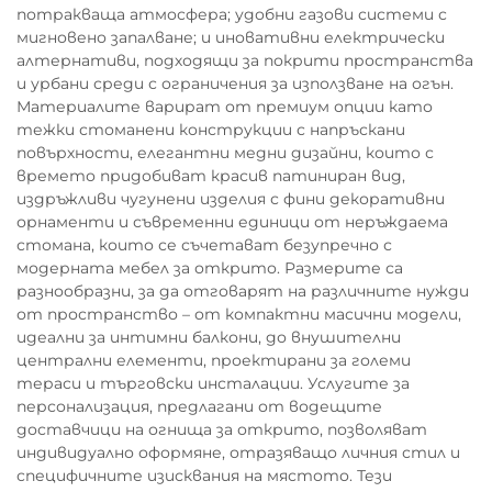
потракваща атмосфера; удобни газови системи с
мигновено запалване; и иновативни електрически
алтернативи, подходящи за покрити пространства
и урбани среди с ограничения за използване на огън.
Материалите варират от премиум опции като
тежки стоманени конструкции с напръскани
повърхности, елегантни медни дизайни, които с
времето придобиват красив патиниран вид,
издръжливи чугунени изделия с фини декоративни
орнаменти и съвременни единици от неръждаема
стомана, които се съчетават безупречно с
модерната мебел за открито. Размерите са
разнообразни, за да отговарят на различните нужди
от пространство – от компактни масични модели,
идеални за интимни балкони, до внушителни
централни елементи, проектирани за големи
тераси и търговски инсталации. Услугите за
персонализация, предлагани от водещите
доставчици на огнища за открито, позволяват
индивидуално оформяне, отразяващо личния стил и
специфичните изисквания на мястото. Тези