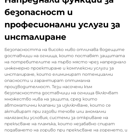
безопасност и
професионални услуги за
инсталиране
Безопасността на високо ниво отличава водещите
доставчици на огнища, които поставят защитата
на потребителите на първо място чрез напреднало
инженерно проектиране и комплексни услуги за
инсталиране, които елиминират потенциални
опасности и гарантират оптимална
производителност. Тези насочени към
безопасността доставчици на огнища включват
множество нива на защита, сред които
автоматични клапани за изключване, които се
активират при газови течове или аномални
налягански условия, системи за откриване на
прекъсване на пламъка, които незабавно спират
подаването на гориво при прекъсване на горенето, и