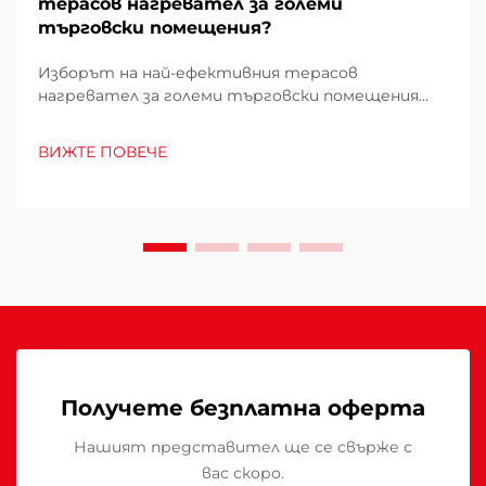
терасов нагревател за големи
търговски помещения?
Изборът на най-ефективния терасов
нагревател за големи търговски помещения
изисква внимателно проучване на множество
фактори, които директно влияят върху
ВИЖТЕ ПОВЕЧЕ
експлоатационните разходи, удобството на
клиентите и енергийното потребление.
Погрешният избор може да доведе до
недостатъчно отопление...
Получете безплатна оферта
Нашият представител ще се свърже с
вас скоро.