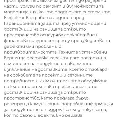
пространство включва достъп до резервни
части, услуги по ремонт и възможности за
модернизация, които поддържат системите
в ефективна работа години наред.
Гаранционната защита чрез упълномощени
доставчици на огнища за открито
пространство осигурява спокойствие и
финансова сигурност срещу производствени
дефекти или проблеми с
производителността. Техните установени
вериги за доставка гарантират постоянна
наличност на продукти и навременно
изпълнение на доставките, което отговаря
на сроковете за проекти и сезонните
потребности. Изключителното обслужване
на клиенти отличава професионалните
доставчици на огнища за открито
пространство, като предлага бързо
реагираща комуникация, подробна информация
за продуктите и поддръжка след покупката,
която бързо и ефективно решава