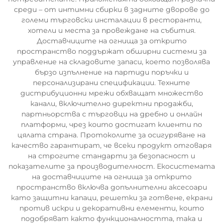
среди – от интимни сбирки в задните дворове до
големи търговски инсталации в ресторанти,
хотели и места за провеждане на събития.
Доставчиците на огнища за открито
пространство поддържат обширни системи за
управление на складовите запаси, което позволява
бързо изпълнение на партиди поръчки и
персонализирани спецификации. Техните
дистрибуционни мрежи обхващат множество
канали, включително директни продажби,
партньорства с търговци на дребно и онлайн
платформи, чрез които достигат клиенти по
цялата страна. Протоколите за осигуряване на
качество гарантират, че всеки продукт отговаря
на строгите стандарти за безопасност и
показателите за производителност. Екосистемата
на доставчиците на огнища за открито
пространство включва допълнителни аксесоари
като защитни капаци, решетки за готвене, екрани
против искри и декоративни елементи, които
подобряват както функционалността, така и