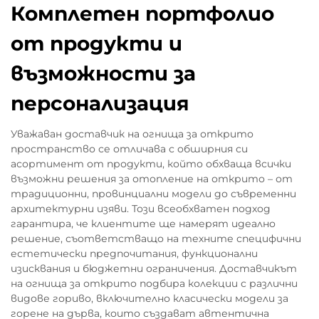
Комплетен портфолио
от продукти и
възможности за
персонализация
Уважаван доставчик на огнища за открито
пространство се отличава с обширния си
асортимент от продукти, който обхваща всички
възможни решения за отопление на открито – от
традиционни, провинциални модели до съвременни
архитектурни изяви. Този всеобхватен подход
гарантира, че клиентите ще намерят идеално
решение, съответстващо на техните специфични
естетически предпочитания, функционални
изисквания и бюджетни ограничения. Доставчикът
на огнища за открито подбира колекции с различни
видове гориво, включително класически модели за
горене на дърва, които създават автентична