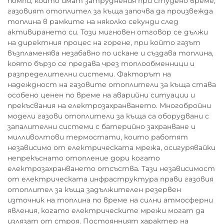
помпи, които имат затруднения при студено време,
газовият отоплител за къща започва да произвежда
топлина в рамките на няколко секунди след
активирането си. Този мигновен отговор се дължи
на директния процес на горене, при който газът
възпламенява незабавно по искане и създава топлина,
която бързо се предава чрез топлообменници и
разпределителни системи. Факторът на
надеждност на газовите отоплители за къща става
особено ценен по време на аварийни ситуации и
прекъсвания на електрозахранването. Многобройни
модели газови отоплители за къща са оборудвани с
запалителни системи с батерийно захранване и
милливолтови термостати, които работят
независимо от електрическата мрежа, осигурявайки
непрекъснато отопление дори когато
електрозахранването отсъства. Тази независимост
от електрическата инфраструктура прави газовия
отоплител за къща задължителен резервен
източник на топлина по време на силни атмосферни
явления, когато електрическите мрежи могат да
излязат от строя. Постоянният характер на