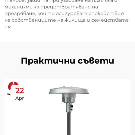
течове, защита при угасване на пламъка и
механизми за предотвратяване на
прегряване, които осигуряват спокойствие
на собствениците на жилища и семействата
им.
Практични съвети
22
Apr