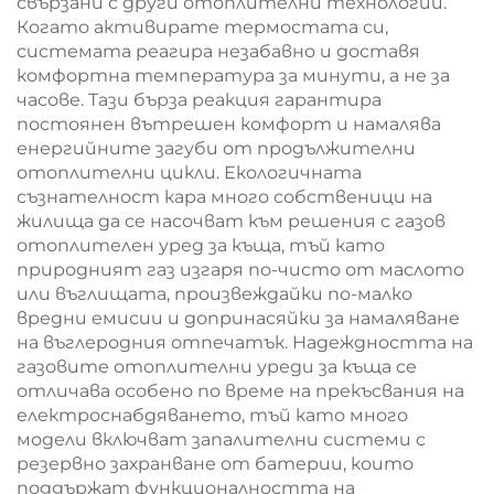
свързани с други отоплителни технологии.
Когато активирате термостата си,
системата реагира незабавно и доставя
комфортна температура за минути, а не за
часове. Тази бърза реакция гарантира
постоянен вътрешен комфорт и намалява
енергийните загуби от продължителни
отоплителни цикли. Екологичната
съзнателност кара много собственици на
жилища да се насочват към решения с газов
отоплителен уред за къща, тъй като
природният газ изгаря по-чисто от маслото
или въглищата, произвеждайки по-малко
вредни емисии и допринасяйки за намаляване
на въглеродния отпечатък. Надеждността на
газовите отоплителни уреди за къща се
отличава особено по време на прекъсвания на
електроснабдяването, тъй като много
модели включват запалителни системи с
резервно захранване от батерии, които
поддържат функционалността на