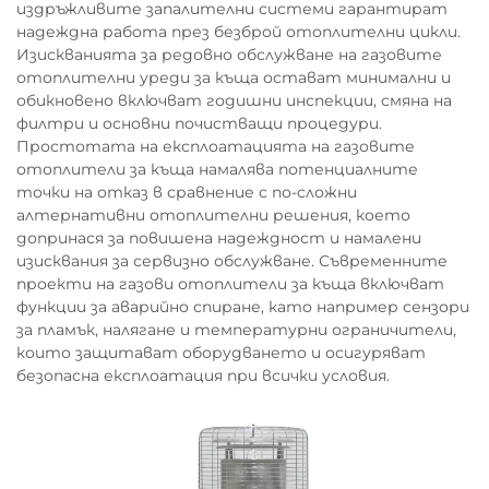
издръжливите запалителни системи гарантират
надеждна работа през безброй отоплителни цикли.
Изискванията за редовно обслужване на газовите
отоплителни уреди за къща остават минимални и
обикновено включват годишни инспекции, смяна на
филтри и основни почистващи процедури.
Простотата на експлоатацията на газовите
отоплители за къща намалява потенциалните
точки на отказ в сравнение с по-сложни
алтернативни отоплителни решения, което
допринася за повишена надеждност и намалени
изисквания за сервизно обслужване. Съвременните
проекти на газови отоплители за къща включват
функции за аварийно спиране, като например сензори
за пламък, налягане и температурни ограничители,
които защитават оборудването и осигуряват
безопасна експлоатация при всички условия.