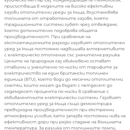
кубически метър газ. Кондензиращата технология,
присъстваща в моделите на високо ефективни
газови отоплителни уреди за къща, възстановява
топлината от отработените газове, която
традиционните системи губят чрез отвеждане,
което допълнително подобрява общата
производителност. При сравнение на
експлоатационните разходи газовият отоплителен
уред за къща постоянно надвишава алтернативите
с електрическо отопление със значителна разлика.
Цените на природния газ обикновено остават
стабилни и значително по-ниски от тарифите за
електричество на един британски топлинен
единица (BTU), което води до месечни отоплителни
сметки, които могат да бъдат с петдесет до
седемдесет процента по-ниски в сравнение с
еквивалентните електрически системи. Газовият
отоплителен уред за къща също демонстрира
превъзходна производителност при екстремни
атмосферни условия, като запазва постоянни нива на
ефективност дори при рязко спадане на външната
температура. За разлика от топлинните помпи,