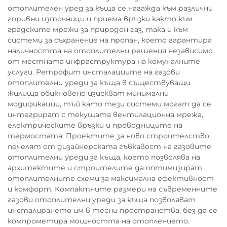
отоплителен уред за къща се нагажда към различни
горивни източници и приема връзки както към
градските мрежи за природен газ, така и към
системи за съхранение на пропан, което гарантира
наличността на отоплителни решения независимо
от местната инфраструктура на комуналните
услуги. Ретрофит инсталациите на газови
отоплителни уреди за къща в съществуващи
жилища обикновено изискват минимални
модификации, тъй като тези системи могат да се
интегрират с текущата вентилационна мрежа,
електрическите връзки и проводниците на
термостата. Проектите за ново строителство
печелят от дизайнерската гъвкавост на газовите
отоплителни уреди за къща, което позволява на
архитектите и строителите да оптимизират
отоплителните схеми за максимална ефективност
и комфорт. Компактните размери на съвременните
газови отоплителни уреди за къща позволяват
инсталирането им в тесни пространства, без да се
компрометира мощността на отоплението.