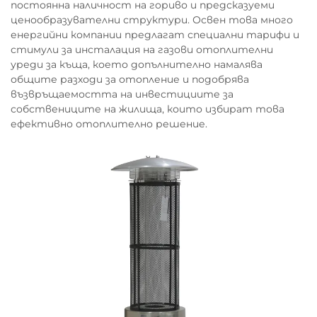
постоянна наличност на гориво и предсказуеми
ценообразувателни структури. Освен това много
енергийни компании предлагат специални тарифи и
стимули за инсталация на газови отоплителни
уреди за къща, което допълнително намалява
общите разходи за отопление и подобрява
възвръщаемостта на инвестициите за
собствениците на жилища, които избират това
ефективно отоплително решение.