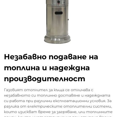
Незабавно подаване на
топлина и надеждна
производителност
Газовият отоплител за къща се отличава с
незабавното си топлинно доставяне и надеждната
си работа при различни експлоатационни условия. За
разлика от електрическите отоплителни системи,
които изискват време за загряване, или топлинните