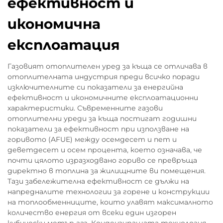
ефективност и
икономична
експлоатация
Газовият отоплителен уред за къща се отличава в
отоплителната индустрия преди всичко поради
изключителните си показатели за енергийна
ефективност и икономичните експлоатационни
характеристики. Съвременните газови
отоплителни уреди за къща постигат годишни
показатели за ефективност при използване на
горивото (AFUE) между осемдесет и пет и
деветдесет и осем процента, което означава, че
почти цялото изразходвано гориво се превръща
директно в топлина за жилищните ви помещения.
Тази забележителна ефективност се дължи на
напредналите технологии за горене и конструкции
на топлообменниците, които улавят максималното
количество енергия от всеки един изгорен