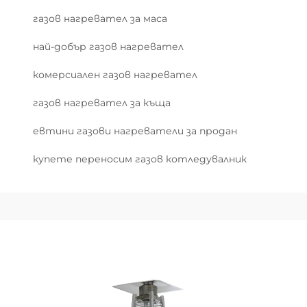
газов нагревател за маса
най-добър газов нагревател
комерсиален газов нагревател
газов нагревател за къща
евтини газови нагреватели за продан
купете переносим газов котледувалник