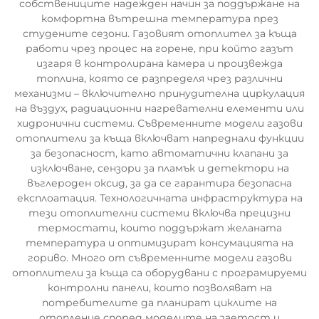
собствениците надежден начин за поддържане на
комфортна вътрешна температура през
студените сезони. Газовият отоплител за къща
работи чрез процес на горене, при който газът
изгаря в контролирана камера и произвежда
топлина, която се разпределя чрез различни
механизми – включително принудителна циркулация
на въздух, радиационни нагревателни елементи или
хидронични системи. Съвременните модели газови
отоплители за къща включват напреднали функции
за безопасност, като автоматични клапани за
изключване, сензори за пламък и детектори на
въглероден оксид, за да се гарантира безопасна
експлоатация. Технологичната инфраструктура на
тези отоплителни системи включва прецизни
термостати, които поддържат желаната
температура и оптимизират консумацията на
гориво. Много от съвременните модели газови
отоплители за къща са оборудвани с програмируеми
контролни панели, които позволяват на
потребителите да планират циклите на
отопление според моделите на заетост и