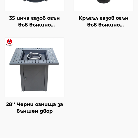
35 инча газов огън
Кръгъл газов огън
във външно
във външно
пространство
пространство
28'' Черни огнища за
външен двор