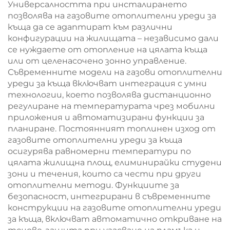
Универсалността при инсталирането
позволява на газовите отоплителни уреди за
къща да се адаптират към различни
конфигурации на жилищата – независимо дали
се нуждаете от отопление на цялата къща
или от целенасочено зонно управление.
Съвременните модели на газови отоплителни
уреди за къща включват интеграция с умни
технологии, което позволява дистанционно
регулиране на температурата чрез мобилни
приложения и автоматизирани функции за
планиране. Постоянният топлинен изход от
газовите отоплителни уреди за къща
осигурява равномерни температури по
цялата жилищна площ, елиминирайки студени
зони и течения, които са чести при други
отоплителни методи. Функциите за
безопасност, интегрирани в съвременните
конструкции на газовите отоплителни уреди
за къща, включват автоматично откриване на