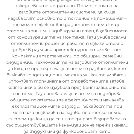
ежедневните им рутини. Приложенията на
газовите отоплителни системи за къща
надхвърлят основното отопление на помещения –
те могат ефективно да затоплят цели къщи,
отделни зони или индивидуални стаи, в зависимост
от конфигурацията на монтажа. Тези универсални
отоплителни решения работят изключително
добре в различни архитектурни стилове – от
компактни апартаменти до обширни семейни
резиденции. Технологията на газовите отоплители
за къща е претърпяла значително развитие, като
включва кондензационни механизми, които улавят и
използват топлината от отработените газове,
която иначе би се изгубила през вентилационните
системи. Тази иновация значително подобрява
общите показатели за ефективност и намалява
експлоатационните разходи. Гъвкавостта при
монтажа позволява на газовите отоплителни
системи за къща да се интегрират безпроблемно
със съществуващата канализационна мрежа (канали
за въздух) или да функционират като