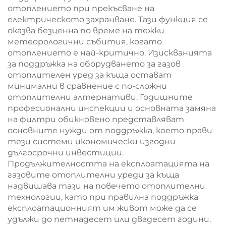
отоплението при прекъсване на
електрическото захранване. Тази функция се
оказва безценна по време на тежки
метеорологични събития, когато
отоплението е най-критично. Изискванията
за поддръжка на оборудването за газов
отоплителен уред за къща остават
минимални в сравнение с по-сложни
отоплителни алтернативи. Годишните
професионални инспекции и основната замяна
на филтри обикновено представляват
основните нужди от поддръжка, което прави
тези системи икономически изгодни
дългосрочни инвестиции.
Продължителността на експлоатацията на
газовите отоплителни уреди за къща
надвишава тази на повечето отоплителни
технологии, като при правилна поддръжка
експлоатационният им живот може да се
удължи до петнадесет или двадесет години.