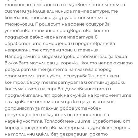
топлинната мощност на газовите отоплителни
системи за къща елиминира температурните
колебания, типични за други отоплителни
технологии. Процесът на горене осигурява
устойчиво топлинно производство, което
поддържа равномерна температура в
обработените помещения и предотвратява
неприятните студени зони и течения.
Напредналите модели газови отоплители за къща
включват модулиращи горелки, които непрекъснато
регулират интензитета на пламъка според
отоплителните нужди, осигурявайки прецизен
контрол върху температурата и оптимизирайки
консумацията на гориво. Дълговечността и
продължителният срок на служба на компонентите
на газовите отоплители за къща значително
допринасят за техния добре установен
репутационен показател по отношение на
надеждността. Топлообменниците, изработени от
корозионноустойчиви материали, издържат години
на топлинни цикли без деградация, докато