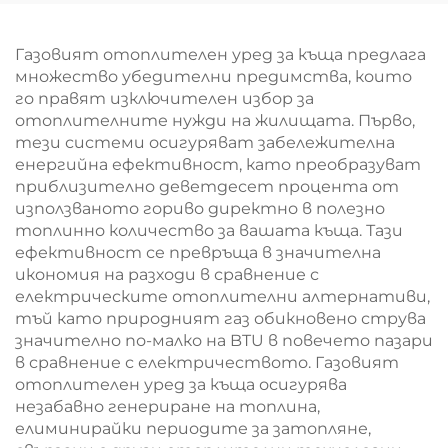
Газовият отоплителен уред за къща предлага
множество убедителни предимства, които
го правят изключителен избор за
отоплителните нужди на жилищата. Първо,
тези системи осигуряват забележителна
енергийна ефективност, като преобразуват
приблизително деветдесет процента от
използваното гориво директно в полезно
топлинно количество за вашата къща. Тази
ефективност се превръща в значителна
икономия на разходи в сравнение с
електрическите отоплителни алтернативи,
тъй като природният газ обикновено струва
значително по-малко на BTU в повечето пазари
в сравнение с електричеството. Газовият
отоплителен уред за къща осигурява
незабавно генериране на топлина,
елиминирайки периодите за затопляне,