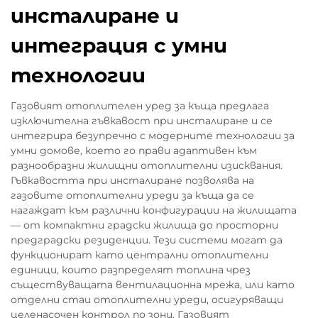
инсталиране и
интеграция с умни
технологии
Газовият отоплителен уред за къща предлага
изключителна гъвкавост при инсталиране и се
интегрира безупречно с модерните технологии за
умни домове, което го прави адаптивен към
разнообразни жилищни отоплителни изисквания.
Гъвкавостта при инсталиране позволява на
газовите отоплителни уреди за къща да се
нагаждат към различни конфигурации на жилищата
— от компактни градски жилища до просторни
предградски резиденции. Тези системи могат да
функционират като централни отоплителни
единици, които разпределят топлина чрез
съществуващата вентилационна мрежа, или като
отделни стаи отоплителни уреди, осигуряващи
целенасочен контрол по зони. Газовият