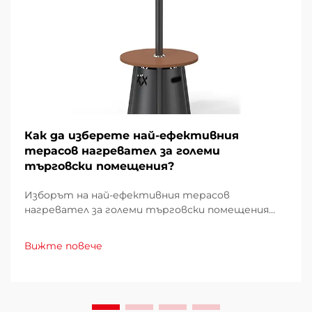
Как да изберете най-ефективния
терасов нагревател за големи
търговски помещения?
Изборът на най-ефективния терасов
нагревател за големи търговски помещения
изисква внимателно проучване на множество
фактори, които директно влияят върху
Вижте повече
експлоатационните разходи, удобството на
клиентите и енергийното потребление.
Погрешният избор може да доведе до
недостатъчно отопление...