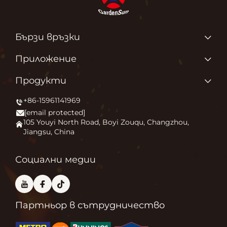
Бързи връзки
Продукти
Приложение
За нас
Защо обичаме това, което правим?
Продукти
Приложение
Запалване на външния комфорт
+86-15961141969
Печка за външни площи
Новини
[email protected]
Огнище
Свържете се с нас
105 Youyi North Road, Boyi Zouqu, Changzhou,
Jiangsu, China
Пещ за пица
Често задавани въпроси
Друго
Блог
Социални медии
Партньор в сътрудничество