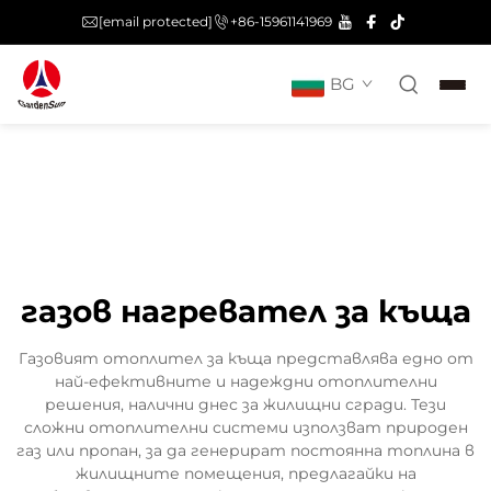
[email protected]
+86-15961141969
BG
газов нагревател за къща
Газовият отоплител за къща представлява едно от
най-ефективните и надеждни отоплителни
решения, налични днес за жилищни сгради. Тези
сложни отоплителни системи използват природен
газ или пропан, за да генерират постоянна топлина в
жилищните помещения, предлагайки на