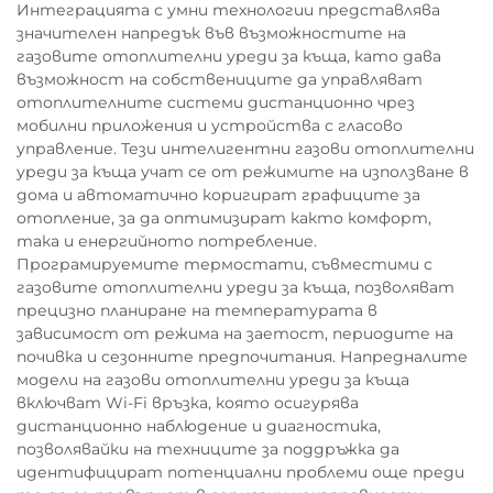
Интеграцията с умни технологии представлява
значителен напредък във възможностите на
газовите отоплителни уреди за къща, като дава
възможност на собствениците да управляват
отоплителните системи дистанционно чрез
мобилни приложения и устройства с гласово
управление. Тези интелигентни газови отоплителни
уреди за къща учат се от режимите на използване в
дома и автоматично коригират графиците за
отопление, за да оптимизират както комфорт,
така и енергийното потребление.
Програмируемите термостати, съвместими с
газовите отоплителни уреди за къща, позволяват
прецизно планиране на температурата в
зависимост от режима на заетост, периодите на
почивка и сезонните предпочитания. Напредналите
модели на газови отоплителни уреди за къща
включват Wi-Fi връзка, която осигурява
дистанционно наблюдение и диагностика,
позволявайки на техниците за поддръжка да
идентифицират потенциални проблеми още преди