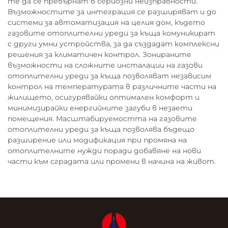
те да се превърнат в сериозни неизправности.
Възможностите за интеграция се разширяват и до
системи за автоматизация на целия дом, където
газовите отоплителни уреди за къща комуникират
с други умни устройства, за да създадат комплексни
решения за климатичен контрол. Зонираните
възможности на сложните инсталации на газови
отоплителни уреди за къща позволяват независим
контрол на температурата в различните части на
жилището, осигурявайки оптимален комфорт и
минимизирайки енергийните загуби в незаети
помещения. Масштабируемостта на газовите
отоплителни уреди за къща позволява бъдещо
разширение или модификация при промяна на
отоплителните нужди поради добавяне на нови
части към сградата или промени в начина на живот.