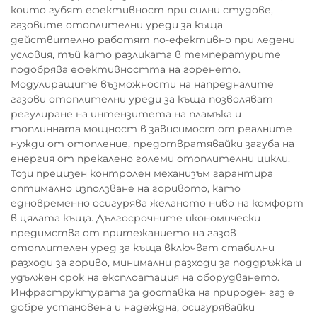
които губят ефективност при силни студове,
газовите отоплителни уреди за къща
действително работят по-ефективно при ледени
условия, тъй като разликата в температурите
подобрява ефективността на горенето.
Модулиращите възможности на напредналите
газови отоплителни уреди за къща позволяват
регулиране на интензитета на пламъка и
топлинната мощност в зависимост от реалните
нужди от отопление, предотвратявайки загуба на
енергия от прекалено големи отоплителни цикли.
Този прецизен контролен механизъм гарантира
оптимално използване на горивото, като
едновременно осигурява желаното ниво на комфорт
в цялата къща. Дългосрочните икономически
предимства от притежанието на газов
отоплителен уред за къща включват стабилни
разходи за гориво, минимални разходи за поддръжка и
удължен срок на експлоатация на оборудването.
Инфраструктурата за доставка на природен газ е
добре установена и надеждна, осигурявайки