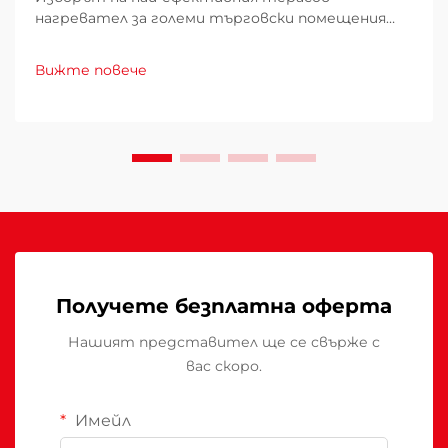
нагревател за големи търговски помещения
изисква внимателно проучване на множество
фактори, които директно влияят върху
Вижте повече
експлоатационните разходи, удобството на
клиентите и енергийното потребление.
Погрешният избор може да доведе до
недостатъчно отопление...
Получете безплатна оферта
Нашият представител ще се свърже с
вас скоро.
Имейл