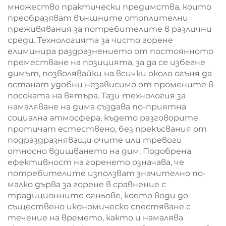
множество практически предимства, които
преобразяват външните отоплителни
преживявания за потребителите в различни
среди. Технологията за чисто горене
елиминира раздразнението от постоянното
преместване на позицията, за да се избегне
димът, позволявайки на всички около огъня да
останат удобни независимо от промените в
посоката на вятъра. Тази технология за
намаляване на дима създава по-приятна
социална атмосфера, където разговорите
протичат естествено, без прекъсвания от
подраздразняващи очите или тревоги
относно вдишването на дим. Подобрена
ефективност на горенето означава, че
потребителите използват значително по-
малко дърва за горене в сравнение с
традиционните огньове, което води до
съществено икономическо спестяване с
течение на времето, както и намалява