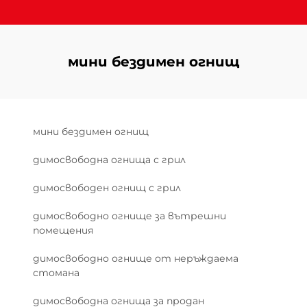
мини бездимен огнищ
мини бездимен огнищ
димосвободна огнища с грил
димосвободен огнищ с грил
димосвободно огнище за вътрешни
помещения
димосвободно огнище от неръждаема
стомана
димосвободна огнища за продан