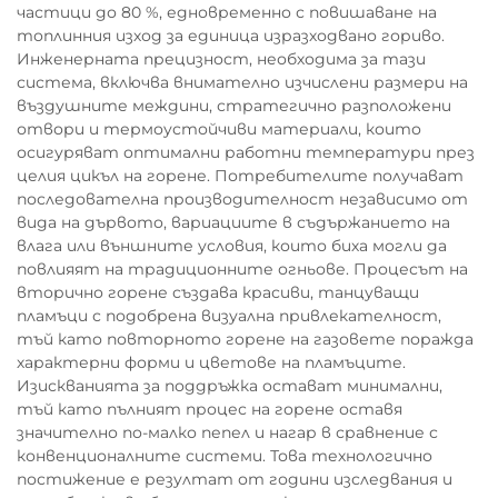
частици до 80 %, едновременно с повишаване на
топлинния изход за единица изразходвано гориво.
Инженерната прецизност, необходима за тази
система, включва внимателно изчислени размери на
въздушните междини, стратегично разположени
отвори и термоустойчиви материали, които
осигуряват оптимални работни температури през
целия цикъл на горене. Потребителите получават
последователна производителност независимо от
вида на дървото, вариациите в съдържанието на
влага или външните условия, които биха могли да
повлияят на традиционните огньове. Процесът на
вторично горене създава красиви, танцуващи
пламъци с подобрена визуална привлекателност,
тъй като повторното горене на газовете поражда
характерни форми и цветове на пламъците.
Изискванията за поддръжка остават минимални,
тъй като пълният процес на горене оставя
значително по-малко пепел и нагар в сравнение с
конвенционалните системи. Това технологично
постижение е резултат от години изследвания и