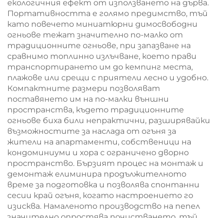
екологичния ефект от използването на дърва.
Портативността е голямо предимство, тъй
като повечето миниатюрни димосвободни
огньове тежат значително по-малко от
традиционните огньове, при запазване на
сравнимо топлинно излъчване, което прави
транспортирането им до кемпинг места,
плажове или срещи с приятели лесно и удобно.
Компактните размери позволяват
поставянето им на по-малки външни
пространства, където традиционните
огньове биха били непрактични, разширявайки
възможностите за наслада от огъня за
жители на апартаменти, собственици на
кондоминиуми и хора с ограничено дворно
пространство. Бързият процес на монтаж и
демонтаж елиминира продължителното
време за подготовка и позволява спонтанни
сесии край огъня, когато настроението го
изисква. Намаленото производство на пепел
значително опростява почистването, тъй