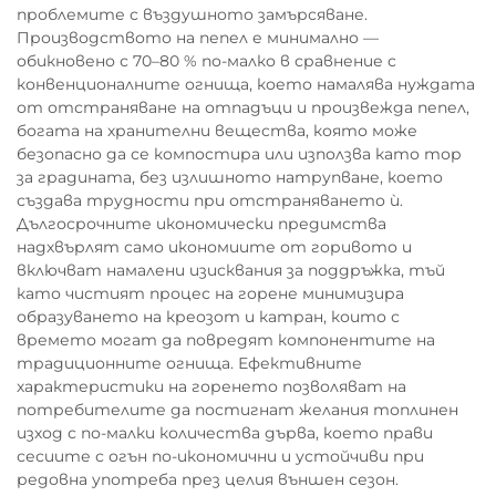
проблемите с въздушното замърсяване.
Производството на пепел е минимално —
обикновено с 70–80 % по-малко в сравнение с
конвенционалните огнища, което намалява нуждата
от отстраняване на отпадъци и произвежда пепел,
богата на хранителни вещества, която може
безопасно да се компостира или използва като тор
за градината, без излишното натрупване, което
създава трудности при отстраняването ѝ.
Дългосрочните икономически предимства
надхвърлят само икономиите от горивото и
включват намалени изисквания за поддръжка, тъй
като чистият процес на горене минимизира
образуването на креозот и катран, които с
времето могат да повредят компонентите на
традиционните огнища. Ефективните
характеристики на горенето позволяват на
потребителите да постигнат желания топлинен
изход с по-малки количества дърва, което прави
сесиите с огън по-икономични и устойчиви при
редовна употреба през целия външен сезон.