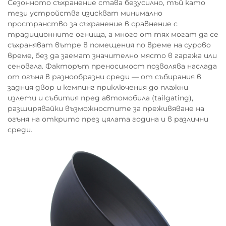
Сезонното съхранение става безусилно, тъй като
тези устройства изискват минимално
пространство за съхранение в сравнение с
традиционните огнища, а много от тях могат да се
съхраняват вътре в помещения по време на сурово
време, без да заемат значително място в гаража или
сеновала. Факторът преносимост позволява наслада
от огъня в разнообразни среди — от събирания в
задния двор и кемпинг приключения до плажни
излети и събития пред автомобила (tailgating),
разширявайки възможностите за преживяване на
огъня на открито през цялата година и в различни
среди.