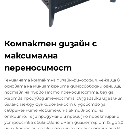
Компактен дизайн с
максимална
переносимост
Гениалната компактна дизайн-философия, лежаща в
основата на миниатюрните димосвободни огнища,
поставя на първо място преносимостта, без да
жертва производителността, създавайки идеалния
баланс между функционалност и удобство за
съвременните любители на активности на
открито. Тези продумани и прецизно проектирани
устройства обикновено имат диаметър от 12 до 20
инча, което ги прави идеални за транспортиране в