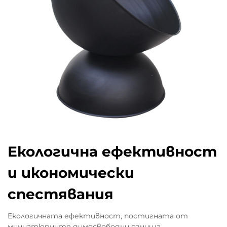
Екологична ефективност
и икономически
спестявания
Екологичната ефективност, постигната от
миниатюрните димосвободни огнища,