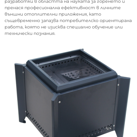
разработки в областта на науката за горенето и
пренася професионална ефективност в личните
външни отоплителни приложения, като
същевременно запазва потребителско ориентирана
работа, която не изисква специално обучение или
технически познания.