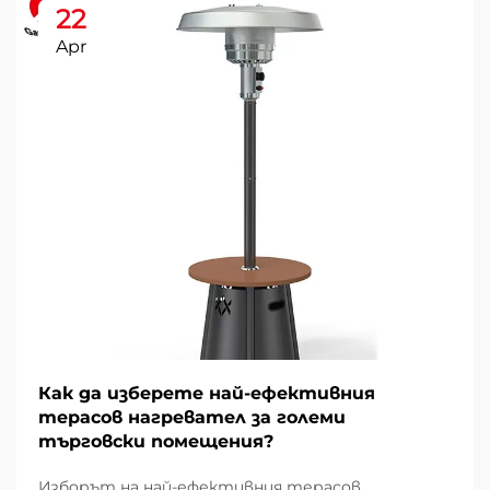
22
Apr
Как да изберете най-ефективния
терасов нагревател за големи
търговски помещения?
Изборът на най-ефективния терасов