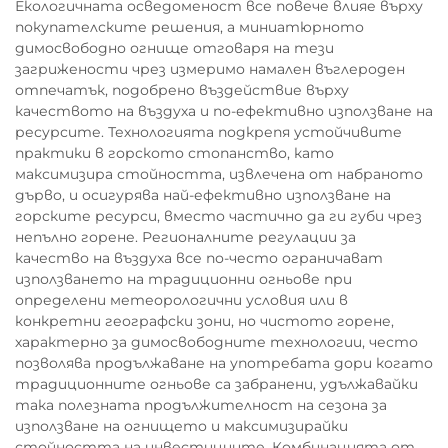
Екологичната осведоменост все повече влияе върху
покупателските решения, а миниатюрното
димосвободно огнище отговаря на тези
загрижености чрез измеримо намален въглероден
отпечатък, подобрено въздействие върху
качеството на въздуха и по-ефективно използване на
ресурсите. Технологията подкрепя устойчивите
практики в горското стопанство, като
максимизира стойността, извлечена от набраното
дърво, и осигурява най-ефективно използване на
горските ресурси, вместо частично да ги губи чрез
непълно горене. Регионалните регулации за
качество на въздуха все по-често ограничават
използването на традиционни огньове при
определени метеорологични условия или в
конкретни географски зони, но чистото горене,
характерно за димосвободните технологии, често
позволява продължаване на употребата дори когато
традиционните огньове са забранени, удължавайки
така полезната продължителност на сезона за
използване на огнището и максимизирайки
стойността на инвестициите. Комбинацията от