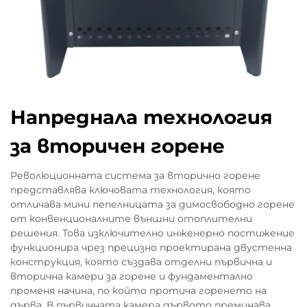
Напреднала технология
за вторичен горене
Революционната система за вторично горене
представлява ключовата технология, която
отличава мини пепелницата за димосвободно горене
от конвенционалните външни отоплителни
решения. Това изключително инженерно постижение
функционира чрез прецизно проектирана двустенна
конструкция, която създава отделни първична и
вторична камери за горене и фундаментално
променя начина, по който протича горенето на
дърва. В първичната камера дървото преминава