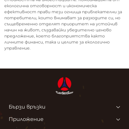
екологична отговорност и икономическа
ефективност прави тези огнища привлекателни за
потребители, които внимават за разходите си, но
същевременно отделят приоритет на устойчив
начин на живот, създавайки убедително ценово
предложение, което благоприятства както
личните финанси, така и целите за екологично
управление.
Бързи връзки
Продукти
Приложение
За нас