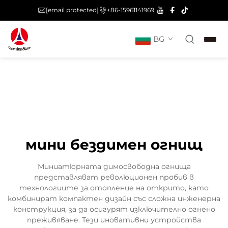
[email protected]
+86-15961141969
BG
мини бездимен огнищ
Миниатюрната димосвободна огнища
представляват революционен пробив в
технологиите за отопление на открито, като
комбинират компактен дизайн със сложна инженерна
конструкция, за да осигурят изключително огнено
преживяване. Тези иновативни устройства