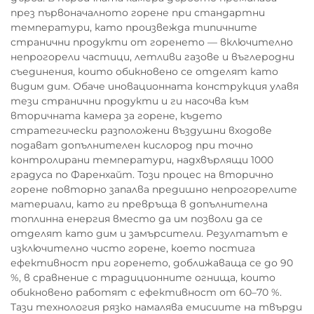
през първоначалното горене при стандартни
температури, като произвежда типичните
странични продукти от горенето — включително
непрогорели частици, летливи газове и въглеродни
съединения, които обикновено се отделят като
видим дим. Обаче иновационната конструкция улавя
тези странични продукти и ги насочва към
вторичната камера за горене, където
стратегически разположени въздушни входове
подават допълнителен кислород при точно
контролирани температури, надхвърлящи 1000
градуса по Фаренхайт. Този процес на вторично
горене повторно запалва предишно непрогорелите
материали, като ги превръща в допълнителна
топлинна енергия вместо да им позволи да се
отделят като дим и замърсители. Резултатът е
изключително чисто горене, което постига
ефективност при горенето, доближаваща се до 90
%, в сравнение с традиционните огнища, които
обикновено работят с ефективност от 60–70 %.
Тази технология рязко намалява емисиите на твърди