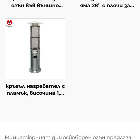
огън във външно
яма 28” с плочи за
пространство
маса
кръгъл нагревател с
пламък, височина 1,8
m
Миниатюрният димосвободен огън предлага