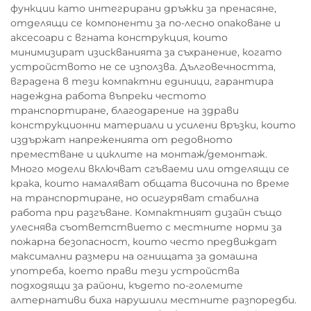
функции като интегрирани дръжки за пренасяне,
отделящи се компоненти за по-лесно опаковане и
аксесоари с вгната конструкция, които
минимизират изискванията за съхранение, когато
устройството не се използва. Дълговечността,
вградена в тези компактни единици, гарантира
надеждна работа въпреки честото
транспортиране, благодарение на здрави
конструкционни материали и усилени връзки, които
издържат напреженията от редовното
преместване и циклите на монтаж/демонтаж.
Много модели включват сгъваеми или отделящи се
крака, които намаляват общата височина по време
на транспортиране, но осигуряват стабилна
работа при разгъване. Компактният дизайн също
улеснява съответствието с местните норми за
пожарна безопасност, които често предвиждат
максимални размери на огнищата за домашна
употреба, което прави тези устройства
подходящи за райони, където по-големите
алтернативи биха нарушили местните разпоредби.