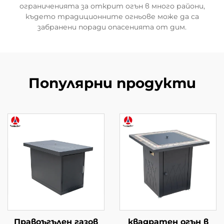
ограниченията за открит огън в много райони,
където традиционните огньове може да са
забранени поради опасенията от дим.
Популярни продукти
Правоъгълен газов
квадратен огън в