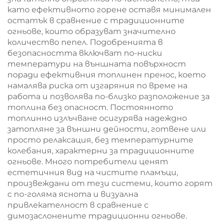
като ефективното горене оставя минимален
остатък в сравнение с традиционните
огньове, които образуват значително
количество пепел. Подобренията в
безопасността включват по-ниски
температури на външната повърхност
поради ефективния топлинен пренос, което
намалява риска от изгаряния по време на
работа и позволява по-близко разположение за
топлина без опасност. Постоянното
топлинно излъчване осигурява надеждно
затопляне за външни дейности, готвене или
просто релаксация, без температурните
колебания, характерни за традиционните
огньове. Много потребители ценят
естетичния вид на чистите пламъци,
произвеждани от тези системи, които горят
с по-голяма яснота и визуална
привлекателност в сравнение с
димозаслонените традиционни огньове.