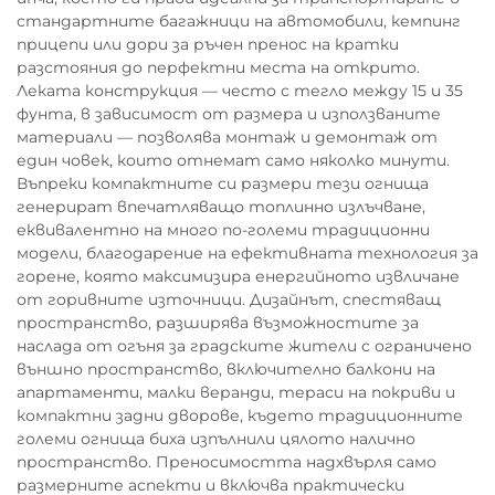
стандартните багажници на автомобили, кемпинг
прицепи или дори за ръчен пренос на кратки
разстояния до перфектни места на открито.
Леката конструкция — често с тегло между 15 и 35
фунта, в зависимост от размера и използваните
материали — позволява монтаж и демонтаж от
един човек, които отнемат само няколко минути.
Въпреки компактните си размери тези огнища
генерират впечатляващо топлинно излъчване,
еквивалентно на много по-големи традиционни
модели, благодарение на ефективната технология за
горене, която максимизира енергийното извличане
от горивните източници. Дизайнът, спестяващ
пространство, разширява възможностите за
наслада от огъня за градските жители с ограничено
външно пространство, включително балкони на
апартаменти, малки веранди, тераси на покриви и
компактни задни дворове, където традиционните
големи огнища биха изпълнили цялото налично
пространство. Преносимостта надхвърля само
размерните аспекти и включва практически