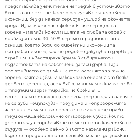
представлява значителен напредък в устойчивото
външно отопление, което осигурява съществени
икономии, без да нанася сериозен ущърб на околната
среда. Изключително ефективният процес на
горене намалява консумацията на дърва за огрев с
приблизително 30–40 % спрямо традиционните
огнища, което води до директни икономии за
потребителите, които редовно закупуват дърва за
огрев или инвестираха време в събирането и
подготовката на собствени запаси дърва. Тази
ефективност се дължи на технологията за пълно
горене, която извлича максимална енергия от всяка
дървена цепеница, оставяйки минимално количество
отпадъци и гарантирайки, че всеки BTU
потенциална топлинна енергия допринася за огъня, а
не се губи неизползван през дима и непрогорелите
частици. Намаленият профил на емисиите прави
тези огнища екологично отговорен избор, който
допринася за подобряване на местното качество на
въздуха — особено важно в гъсто населени райони,
където традиционните огньове могат да усилват