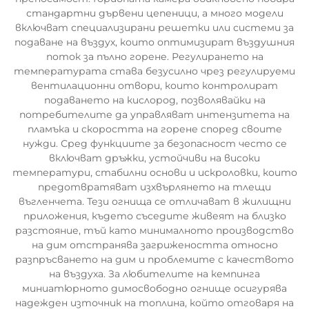
стандартни дървени цепеници, а много модели
включват специализирани решетки или системи за
подаване на въздух, които оптимизират въздушния
поток за пълно горене. Регулирането на
температурата става безусилно чрез регулируеми
вентилационни отвори, които контролират
подаването на кислород, позволявайки на
потребителите да управляват интензитета на
пламъка и скоростта на горене според своите
нужди. Сред функциите за безопасност често се
включват дръжки, устойчиви на високи
температури, стабилни основи и искроловки, които
предотвратяват изхвърлянето на тлещи
въгленчета. Тези огнища се отличават в жилищни
приложения, където съседите живеят на близко
разстояние, тъй като минималното производство
на дим отстранява загрижеността относно
разпръсването на дим и проблемите с качеството
на въздуха. За любителите на кемпинга
миниатюрното димосвободно огнище осигурява
надежден източник на топлина, който отговаря на