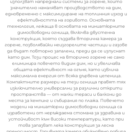
използват напреднали системи за горене, които
значително намаляват производството на дим,
едновременно с максимизиране на топлинния изход и
ефективността на горивото. Основната
технология, лежаща в основата на миниатюрните
димосвободни огнища, включва двустенна
конструкция, която създава вторична камера за
горене, позволявайки неизгорелите частици и газове
да бъдат повторно запалени, преди да се изпуснат
като дим. Този процес на вторично горене не само
елиминира повечето видим дим, но и увеличава
общата ефективност на огъня, като извлича
максимална енергия от всяка дървена цепеница.
Компактните размери на тези огнища правят тях
изключително универсални за различни открити
пространства — от малки тераси и балкони до
места за кемпинг и събирания по плажа. Повечето
модели на миниатюрни димосвободни огнища са
изработени от неръждаема стомана за здравина и
устойчивост към високи температури, като при
това запазват лека конструкция за лесна
преносимост. Горивната камера обикновено побира