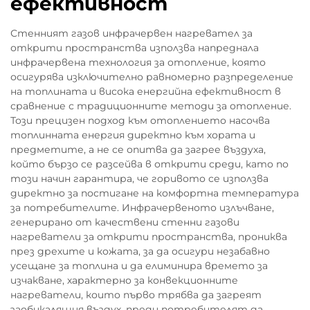
ефективност
Стенният газов инфрачервен нагревател за
открити пространства използва напреднала
инфрачервена технология за отопление, която
осигурява изключително равномерно разпределение
на топлината и висока енергийна ефективност в
сравнение с традиционните методи за отопление.
Този прецизен подход към отоплението насочва
топлинната енергия директно към хората и
предметите, а не се опитва да загрее въздуха,
който бързо се разсейва в открити среди, като по
този начин гарантира, че горивото се използва
директно за постигане на комфортна температура
за потребителите. Инфрачервеното излъчване,
генерирано от качествени стенни газови
нагреватели за открити пространства, прониква
през дрехите и кожата, за да осигури незабавно
усещане за топлина и да елиминира времето за
изчакване, характерно за конвекционните
нагреватели, които първо трябва да загреят
заобикалящия въздух, преди потребителят да