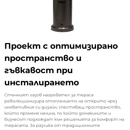
Проект с оптимизирано
пространство и
гъвкавост при
инсталирането
Стенният газов нагревател за тераса
революционизира отоплението на открито чрез
иновативния си дизайн, спестяващ пространство,
който променя начина, по който домакините и
бизнесът подхождат към решенията за комфорт на
терасата. За разлика от традиционните