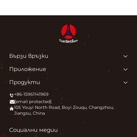
Бързи връзки
Начална страница
Приложение
Относно нас
Защо обичаме това, което правим?
Продукти
Продукти
Запалване на външния комфорт
+86-15961141969
Печка за външни площи
Новини
[email protected]
Огнище
Приложение
105 Youyi North Road, Boyi Zouqu, Changzhou,
Jiangsu, China
Пещ за пица
ЧЗВ
Друго
Свържете Се с Нас
Социални медии