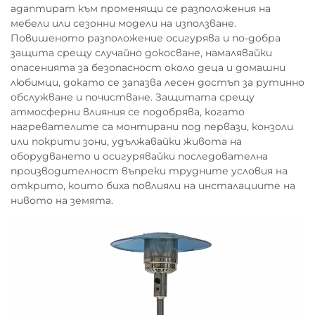
адаптират към променящи се разположения на
мебели или сезонни модели на използване.
Повишеното разположение осигурява и по-добра
защита срещу случайно докосване, намалявайки
опасенията за безопасност около деца и домашни
любимци, докато се запазва лесен достъп за рутинно
обслужване и почистване. Защитата срещу
атмосферни влияния се подобрява, когато
нагревателите са монтирани под первази, конзоли
или покрити зони, удължавайки живота на
оборудването и осигурявайки последователна
производителност въпреки трудните условия на
открито, които биха повлияли на инсталациите на
нивото на земята.