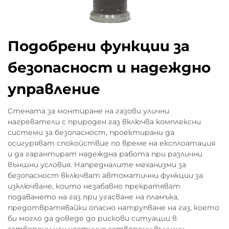
Подобрени функции за
безопасност и надеждно
управление
Стената за монтиране на газови улични
нагреватели с природен газ включва комплексни
системи за безопасност, проектирани да
осигуряват спокойствие по време на експлоатация
и да гарантират надеждна работа при различни
външни условия. Напредналите механизми за
безопасност включват автоматични функции за
изключване, които незабавно прекратяват
подаването на газ при угасване на пламъка,
предотвратявайки опасно натрупване на газ, което
би могло да доведе до рискови ситуации в