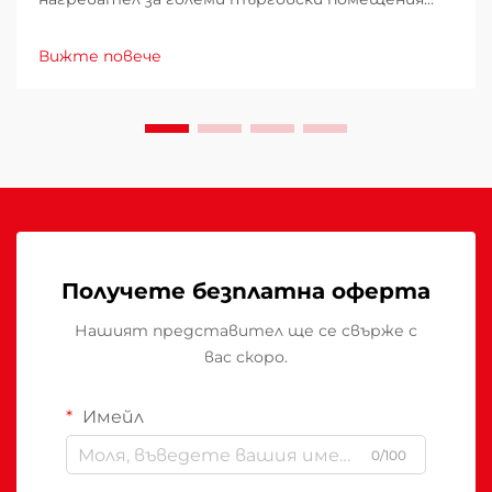
изисква внимателно проучване на множество
фактори, които директно влияят върху
Вижте повече
експлоатационните разходи, удобството на
клиентите и енергийното потребление.
Погрешният избор може да доведе до
недостатъчно отопление...
Получете безплатна оферта
Нашият представител ще се свърже с
вас скоро.
Имейл
0/100