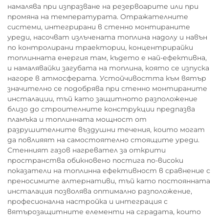
намалява при изпразване на резервоарите или при
промяна на температурата. Отражателните
системи, интегрирани в стенно монтираните
уреди, насочват излъчената топлина надолу и навън
по контролирани траектории, концентрирайки
топлинната енергия там, където е най-ефективна,
и намалявайки загубата на топлина, която се изпуска
нагоре в атмосферата. Устойчивостта към вятър
значително се подобрява при стенно монтираните
инсталации, тъй като защитното разположение
близо до строителните конструкции предпазва
пламъка и топлинната мощност от
разрушителните въздушни течения, които могат
да повлияят на самостоятелно стоящите уреди.
Стенният газов нагревател за открити
пространства обикновено постига по-високи
показатели на топлинна ефективност в сравнение с
преносимите алтернативи, тъй като постоянната
инсталация позволява оптимално разположение,
професионална настройка и интеграция с
вятърозащитните елементи на сградата, които