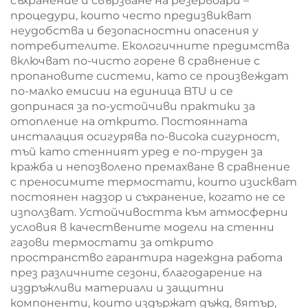
съхранение и свързване на резервоари –
процедури, които често предизвикват
неудобства и безопасностни опасения у
потребителите. Екологичните предимства
включват по-чисто горене в сравнение с
пропановите системи, като се произвеждат
по-малко емисии на единица BTU и се
допринася за по-устойчиви практики за
отопление на открито. Постоянната
инсталация осигурява по-висока сигурност,
тъй като стенният уред е по-труден за
кражба и непозволено премахване в сравнение
с преносимите термостати, които изискват
постоянен надзор и съхранение, когато не се
използват. Устойчивостта към атмосферни
условия в качествените модели на стенни
газови термостати за открито
пространство гарантира надеждна работа
през различните сезони, благодарение на
издръжливи материали и защитни
компоненти, които издържат дъжд, вятър,