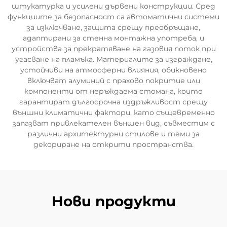
штукатурка и усилени дървени конструкции. Сред
функциите за безопасност са автоматични системи
за изключване, защита срещу преобръщане,
адаптирани за стенна монтажна употреба, и
устройства за прекратяване на газовия поток при
угасване на пламъка. Материалите за изграждане,
устойчиви на атмосферни влияния, обикновено
включват алуминий с прахово покритие или
компоненти от неръждаема стомана, които
гарантират дългосрочна издръжливост срещу
външни климатични фактори, като същевременно
запазват привлекателен външен вид, съвместим с
различни архитектурни стилове и теми за
декориране на открити пространства.
Нови продукти