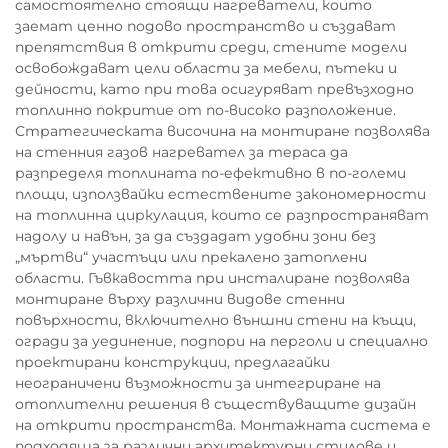
самостоятелно стоящи нагреватели, които
заемат ценно подово пространство и създават
препятствия в открити среди, стените модели
освобождават цели области за мебели, пътеки и
дейности, като при това осигуряват превъзходно
топлинно покритие от по-високо разположение.
Стратегическата височина на монтиране позволява
на стенния газов нагревател за тераса да
разпределя топлината по-ефективно в по-големи
площи, използвайки естествените закономерности
на топлинна циркулация, които се разпространяват
надолу и навън, за да създадат удобни зони без
„мъртви“ участъци или прекалено затоплени
области. Гъвкавостта при инсталиране позволява
монтиране върху различни видове стенни
повърхности, включително външни стени на къщи,
огради за уединение, подпори на перголи и специално
проектирани конструкции, предлагайки
неограничени възможности за интегриране на
отоплителни решения в съществуващите дизайн
на открити пространства. Монтажната система е
подходяща за различни архитектурни стилове и