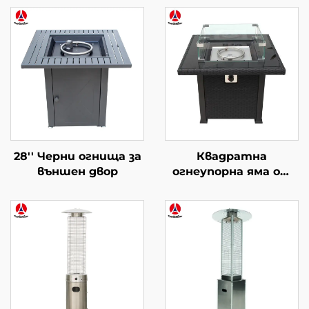
28'' Черни огнища за
Квадратна
външен двор
огнеупорна яма от
пръчки