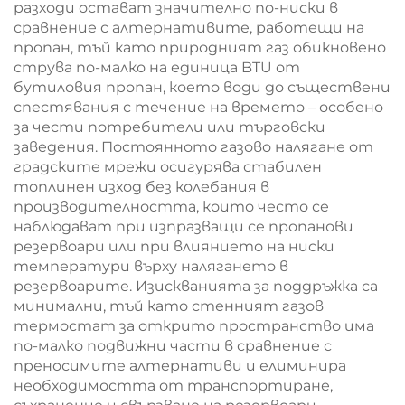
разходи остават значително по-ниски в
сравнение с алтернативите, работещи на
пропан, тъй като природният газ обикновено
струва по-малко на единица BTU от
бутиловия пропан, което води до съществени
спестявания с течение на времето – особено
за чести потребители или търговски
заведения. Постоянното газово налягане от
градските мрежи осигурява стабилен
топлинен изход без колебания в
производителността, които често се
наблюдават при изпразващи се пропанови
резервоари или при влиянието на ниски
температури върху налягането в
резервоарите. Изискванията за поддръжка са
минимални, тъй като стенният газов
термостат за открито пространство има
по-малко подвижни части в сравнение с
преносимите алтернативи и елиминира
необходимостта от транспортиране,