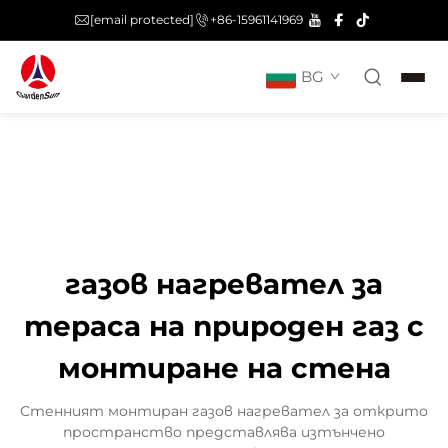
[email protected]
+86-15961141969
BG
газов нагревател за
тераса на природен газ с
монтиране на стена
Стенният монтиран газов нагревател за открито
пространство представлява изтънчено