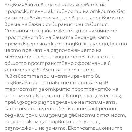
позволявайки ви да се наслаждавате на
продължителни активности на открито, без
да се тревожите, че ще свърши горивото по
време на важни събирания или събития.
Стенният дизайн максимизира наличното
пространство на вашата веранда, като
премахва громоздките подвижни уреди, които
често пречат на разположението на
мебелите, на пешеходното движение и на
общото пространствено оформление в
зоните за забавления на открито.
Гъвкавостта при инсталирането ви
позволява да поставите стенния газов
термостат за открито пространство на
оптимални височини и в подходящи места за
превъзходно разпределение на топлината,
като целенасочено обгръщате конкретни
седнали зони или зони за дейности с точност,
недостижима за подвижните уреди,
разположени на земята. Експлоатационните