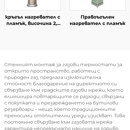
кръгъл нагревател с
Правоъгълен
пламък, височина 2,1
нагревател с пламък
m
Стенният монтаж за газови термостати за
открито пространство, работещ с
природен газ, предлага изключителна
стойност благодарение на директното си
свързване към градските газови мрежи, което
елиминира повтарящите се разходи, свързани
с покупката и презареждането на бутилови
резервоари – нещо, което традиционните
преносими отоплителни уреди изискват. Това
постоянно свързване към газовата мрежа
гарантира непрекъснато наличие на гориво,