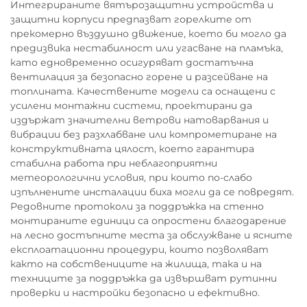
Интегрираните вятърозащитни устройства и
защитни корпуси предпазват горелките от
прекомерно въздушно движение, което би могло да
предизвика нестабилност или угасване на пламъка,
като едновременно осигуряват достатъчна
вентилация за безопасно горене и разсейване на
топлината. Качествените модели са оснащени с
усилени монтажни системи, проектирани да
издържат значителни ветрови натоварвания и
вибрации без разхлабване или компрометиране на
конструктивната цялост, което гарантира
стабилна работа при неблагоприятни
метеорологични условия, при които по-слабо
изпълнените инсталации биха могли да се повредят.
Редовните протоколи за поддръжка на стенно
монтираните единици са опростени благодарение
на лесно достъпните места за обслужване и ясните
експлоатационни процедури, които позволяват
както на собствениците на жилища, така и на
техниците за поддръжка да извършват рутинни
проверки и настройки безопасно и ефективно.