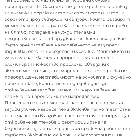
затворени или частично затворени външни
пространства. Системите за откриване на отказ
на пламъка непрекъснато следят състоянието на
горенето чрез съвършени сензори, които реагират
моментално при нарушаване на пламъка от пориви
на вятър, попадане на чужди тела или
неизправности на оборудването, като осигуряват
бързо прекратяване на подаването на газ преди
възникването на небезопасни условия. Монтажът на
уличния нагревател за природен газ на стена
елиминира множество проблеми, свързани с
автономно стоящите модели – например риска от
преобръщане, нестабилност на основата и случайно
преместване, които могат да доведат до
откачване на газовия шланг или нарушаване на
пламъка при преносимите нагреватели.
Професионалният монтаж на стенни системи за
газови улични нагреватели включва пълно тестване
на налягането в газовата инсталация, процедури за
откриване на течове и сертифициране за
безопасност, което гарантира правилна работа от
първото включване до края на експлоатационния