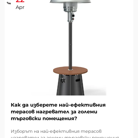
Apr
Как да изберете най-ефективния
терасов нагревател за големи
търговски помещения?
Изборът на най-ефективния терасов
нагревател за големи търговски помещения