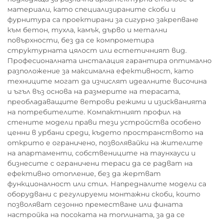
материали, като специализираните скоби и
фурнитура са проектирани за сигурно закрепване
към бетон, тухла, камък, дърво и метални
повърхности, без да се компрометира
структурната цялост или естетичният вид.
Професионалната инсталация гарантира оптимално
разположение за максимална ефективност, като
техниците могат да изчислят идеалните височина
и ъгъл въз основа на размерите на терасата,
преобладаващите ветрови режими и изискванията
на потребителите. Компактният профил на
стените модели прави тези устройства особено
ценни в урбани среди, където пространството на
открито е ограничено, позволявайки на жителите
на апартаменти, собствениците на таунхауси и
бизнесите с ограничени тераси да се радват на
ефективно отопление, без да жертват
функционалност или стил. Напредналите модели са
оборудвани с регулируеми монтажни скоби, които
позволяват сезонно преместване или фината
настройка на посоката на топлината, за да се