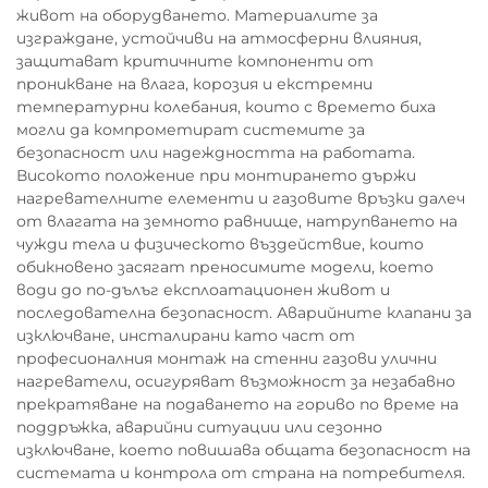
живот на оборудването. Материалите за
изграждане, устойчиви на атмосферни влияния,
защитават критичните компоненти от
проникване на влага, корозия и екстремни
температурни колебания, които с времето биха
могли да компрометират системите за
безопасност или надеждността на работата.
Високото положение при монтирането държи
нагревателните елементи и газовите връзки далеч
от влагата на земното равнище, натрупването на
чужди тела и физическото въздействие, които
обикновено засягат преносимите модели, което
води до по-дълъг експлоатационен живот и
последователна безопасност. Аварийните клапани за
изключване, инсталирани като част от
професионалния монтаж на стенни газови улични
нагреватели, осигуряват възможност за незабавно
прекратяване на подаването на гориво по време на
поддръжка, аварийни ситуации или сезонно
изключване, което повишава общата безопасност на
системата и контрола от страна на потребителя.