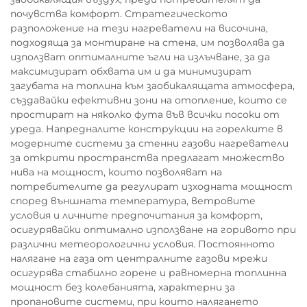
почувства комфорт. Стратегическото
разположение на тези нагреватели на височина,
подходяща за монтиране на стена, им позволява да
използват оптималните ъгли на излъчване, за да
максимизират обхвата им и да минимизират
загубата на топлина към заобикалящата атмосфера,
създавайки ефективни зони на отопление, които се
простират на няколко фута във всички посоки от
уреда. Напредналите конструкции на горелките в
модерните системи за стенни газови нагреватели
за открити пространства предлагат множество
нива на мощност, които позволяват на
потребителите да регулират изходната мощност
според външната температура, ветровите
условия и личните предпочитания за комфорт,
осигурявайки оптимално използване на горивото при
различни метеорологични условия. Постоянното
налягане на газа от централните газови мрежи
осигурява стабилно горене и равномерна топлинна
мощност без колебанията, характерни за
пропановите системи, при които налягането