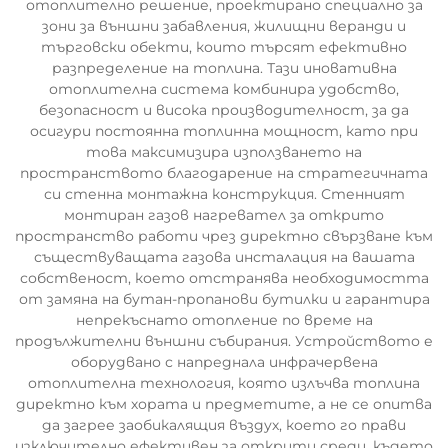
отоплително решение, проектирано специално за
зони за външни забавления, жилищни веранди и
търговски обекти, които търсят ефективно
разпределение на топлина. Тази иновативна
отоплителна система комбинира удобство,
безопасност и висока производителност, за да
осигури постоянна топлинна мощност, като при
това максимизира използването на
пространството благодарение на стратегичната
си стенна монтажна конструкция. Стенният
монтиран газов нагревател за открито
пространство работи чрез директно свързване към
съществуващата газова инсталация на вашата
собственост, което отстранява необходимостта
от замяна на бутан-пропанови бутилки и гарантира
непрекъснато отопление по време на
продължителни външни събирания. Устройството е
оборудвано с напреднала инфрачервена
отоплителна технология, която излъчва топлина
директно към хората и предметите, а не се опитва
да загрее заобикалящия въздух, което го прави
изключително ефективен за открити среди, където