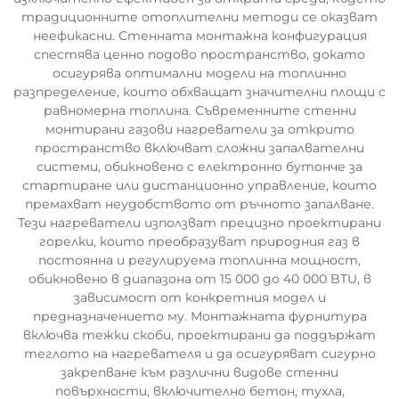
традиционните отоплителни методи се оказват
неефикасни. Стенната монтажна конфигурация
спестява ценно подово пространство, докато
осигурява оптимални модели на топлинно
разпределение, които обхващат значителни площи с
равномерна топлина. Съвременните стенни
монтирани газови нагреватели за открито
пространство включват сложни запалвателни
системи, обикновено с електронно бутонче за
стартиране или дистанционно управление, които
премахват неудобството от ръчното запалване.
Тези нагреватели използват прецизно проектирани
горелки, които преобразуват природния газ в
постоянна и регулируема топлинна мощност,
обикновено в диапазона от 15 000 до 40 000 BTU, в
зависимост от конкретния модел и
предназначението му. Монтажната фурнитура
включва тежки скоби, проектирани да поддържат
теглото на нагревателя и да осигуряват сигурно
закрепване към различни видове стенни
повърхности, включително бетон, тухла,