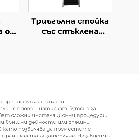
а
Триъгълна стойка
а от
със стъклена
тръба нагревател
 преносимия си дизайн и
он с пропан, натискат бутона за
ршват сложни инсталационни процедури.
ани външни дейности или спешни
й като позволява да преместите
сирани места за затопляне. Независимо