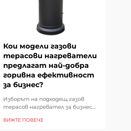
Кои модели газови
Ка
терасови нагреватели
по
предлагат най-добра
те
горивна ефективност
до
за бизнес?
съ
Изборът на подходящ газов
Под
терасов нагревател за бизнес
наг
операции изисква внимателна
пос
ВИЖТЕ ПОВЕЧЕ
ВИЖ
оценка на характеристиките му
дет
относно горивната
за 