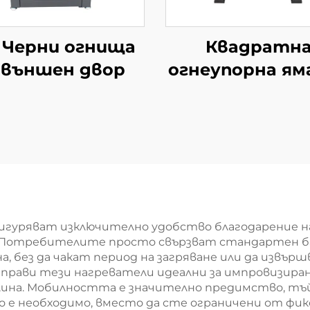
' Черни огнища
Квадратн
 външен двор
огнеупорна ям
пръчки
игуряват изключително удобство благодарение на
 Потребителите просто свързват стандартен бал
а, без да чакат период на загряване или да извъ
а прави тези нагреватели идеални за импровизир
лина. Мобилността е значително предимство, тъ
о е необходимо, вместо да сте ограничени от фик