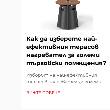
Как да изберете най-
ефективния терасов
нагревател за големи
търговски помещения?
Изборът на най-ефективния
терасов нагревател за големи
търговски помещения изисква
ВИЖТЕ ПОВЕЧЕ
внимателно проучване на
множество фактори, които
директно влияят върху