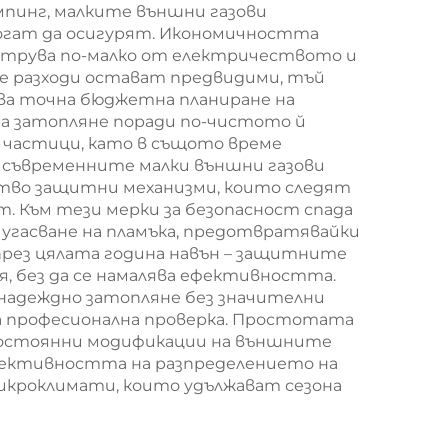
мпинг, малките външни газови
огат да осигурят. Икономичността
струва по-малко от електричеството и
ите разходи остават предвидими, тъй
ява точна бюджетна планиране на
за затопляне поради по-чистото й
 частици, като в същото време
 съвременните малки външни газови
тво защитни механизми, които следят
. Към тези мерки за безопасност спада
 угасване на пламъка, предотвратявайки
през цялата година навън – защитните
 без да се намалява ефективността.
 надеждно затопляне без значителни
на професионална проверка. Простотата
постоянни модификации на външните
Ефективността на разпределението на
икроклимати, които удължават сезона