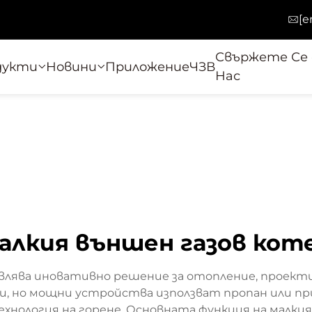
[e
Свържете Се 
дукти
Новини
Приложение
ЧЗВ
Нас
алкия външен газов кот
авлява иновативно решение за отопление, проекти
ни, но мощни устройства използват пропан или при
нология на горене. Основната функция на малкия 