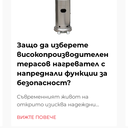
Защо да изберете
високопроизводителен
терасов нагревател с
напреднали функции за
безопасност?
Съвременният живот на
открито изисква надеждни
отоплителни решения, които
ВИЖТЕ ПОВЕЧЕ
комбинират ефективност с
непреклонни стандарти за