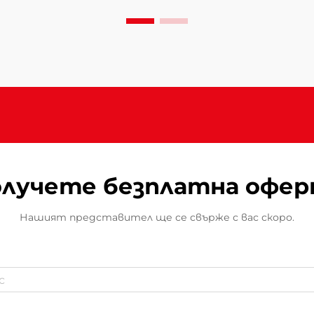
безопасност. При избора на
терасов нагревател за вашето
външно пространство
разбирането на това защо
напредналите функции за
безопасност и високата
производителност имат
значение става...
лучете безплатна офе
Нашият представител ще се свърже с вас скоро.