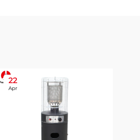
22
2
Apr
Ap