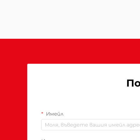
експлоатационните разходи,
удобството на клиентите и
енергийното потребление.
Погрешният избор може да
доведе до недостатъчно
отопление...
По
Имейл