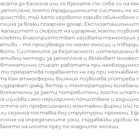
ата до басейна или го вземате със себе си на ке
и затопляне, която традиционните системи не м
димство, тъй като газовото гориво обикновено 
топлина за всеки похарчен долар. Експлоатационн
 капацитет и скорост на изгаряне, което позвол
 аспекти благоприятстват газовата технология 
ативи – тя произвежда по-малко емисии и твърди
ивото. Системите за безопасност, интегрирани в
нативни методи за затопляне и включват множес
и автоматично спират работата при необходимост
оято прекратява подаването на газ при неочаквано
тта към атмосферни влияния позволява употреба 
здържат дъжд, вятър и температурни колебания,
ривлекателни за заети потребители, които искат
 се изисква само периодично почистване и годиш
мостта от професионални монтажни фирми или 
или сезонна поставка без структурни промени. 
ляне на определените зони, създавайки удобни м
ването на имота през по-хладните месеци.