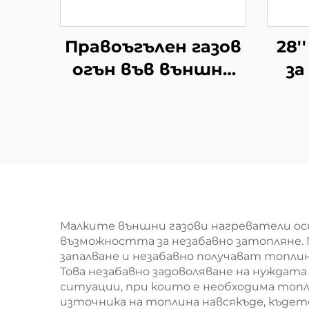
Правоъгълен газов
28'
огън във външно
за
пространство
Малките външни газови нагреватели ос
възможността за незабавно затопляне.
запалване и незабавно получават топлин
Това незабавно задоволяване на нуждат
ситуации, при които е необходима топ
източника на топлина навсякъде, къдет