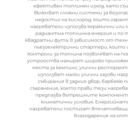
ефективен топлинен изход, като съ
включват сложни системи за безопа
недостиг на кислород, които гаран
нагреватели използва керамични или
радиантна топлинна енергия и по 
квадратни фута, в зависимост от техн
пьезоелектрични стартери, които и
контроли за топлина позволяват на п
устройства намират широко приложение
места за кемпинг, улични ресторан
използват малки улични газови на
събирания в задния двор, барбекю
съхранение, което прави тези нагрев
предпазва вътрешните компоненти 
климатични условия. Енергийнат
нагреватели постигат впечатляващи 
благодарение на опт