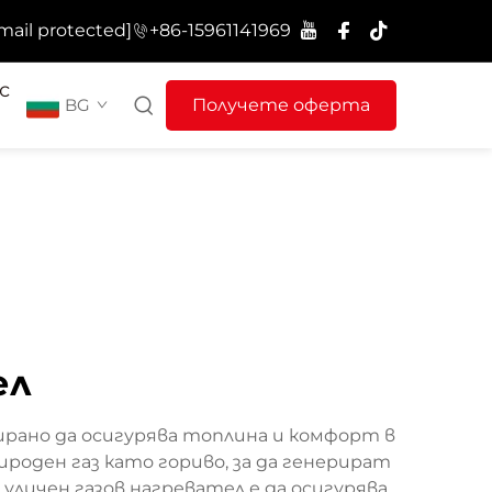
mail protected]
+86-15961141969
с
BG
Получете оферта
ел
рано да осигурява топлина и комфорт в
роден газ като гориво, за да генерират
уличен газов нагревател е да осигурява