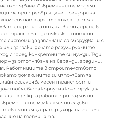
на използване. Съвременните модели
ащита при преобръщане и сензори за
Технологичната архитектура на тези
уват енергията от газовото горене в
пространства – до няколко стотици
 системи за запалване са оборудвани с
 или запалки, докато регулируемите
од според конкретните си нужди. Тези
 – за отопляване на веранди, градини,
ития. Работниците в строителството
докато домакините ги използват за
изайн осигурява лесен транспорт и
Водоустойчивата корпусна конструкция
айки надеждна работа при различни
ъвременните малки улични газови
 това минимизират разхода на гориво
еление на топлината.