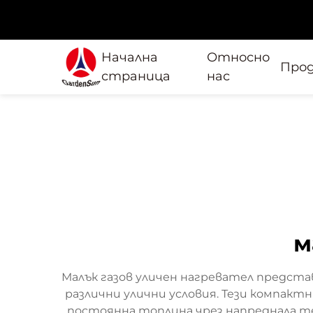
Начална
Относно
Про
страница
нас
м
Малък газов уличен нагревател предст
различни улични условия. Тези компакт
постоянна топлина чрез напреднала тех