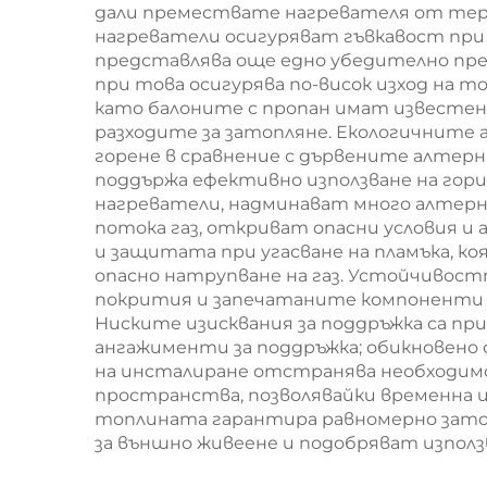
дали премествате нагревателя от терас
нагреватели осигуряват гъвкавост пр
представлява още едно убедително пре
при това осигурява по-висок изход на 
като балоните с пропан имат известен
разходите за затопляне. Екологичните
горене в сравнение с дървените алтерн
поддържа ефективно използване на гор
нагреватели, надминават много алтер
потока газ, откриват опасни условия 
и защитата при угасване на пламъка, к
опасно натрупване на газ. Устойчивос
покрития и запечатаните компоненти и
Ниските изисквания за поддръжка са п
ангажименти за поддръжка; обикновено
на инсталиране отстранява необходи
пространства, позволявайки временна 
топлината гарантира равномерно затоп
за външно живеене и подобряват използ