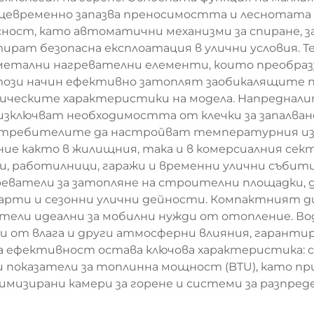
щевременно запазва преносимостта и леснотата 
сност, като автоматични механизми за спиране, з
тират безопасна експлоатация в улични условия. 
 метални нагревателни елементи, които преобраз
този начин ефективно затоплят заобикалящите 
ическите характеристики на модела. Напредналите
зключват необходимостта от клечки за запалване
отребителите да настройват температурния изх
 както в жилищния, така и в комерсиалния сектор
ти, работилници, гаражи и временни улични съб
греватели за затопляне на строителни площадки, 
 парти и сезонни улични дейности. Компактният д
атели идеални за мобилни нужди от отопление. 
от влага и други атмосферни влияния, гарантир
а ефективност остава ключова характеристика: с
показатели за топлинна мощност (BTU), като при
имизирани камери за горене и системи за разпред