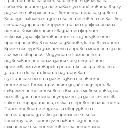
Простотата на инсталирането позволява на
собствениците да поставят устройствата върху
различни повърхности – бетонни тераси, дървени
веранди, чакълести зони или естествена почва – без
специализирани инструменти или професионална
помощ. Компактният квадратен формат
максимизира ефективността на използваното
пространство в по-малки дворове, като в същото
време осигурява значителна горивна мощност за по-
големи събирания. Модулните компоненти
позволяват персонализация чрез опции като
премахваеми готварски решетки, искри-екрани и
защитни капаци, които разширяват
функционалността далеч извън основното
отопление. Геометричният дизайн подчертава
съвременните стилове на външна мебелировка, но
остава достатъчно неутрален, за да се съчетава
както с традиционни, така и с провинциални теми.
Портативните модели са оборудвани с
интегрирани дръжки за пренасяне и лека
конструкция, които улесняват сезонното
съхранение или преместване за оптимално