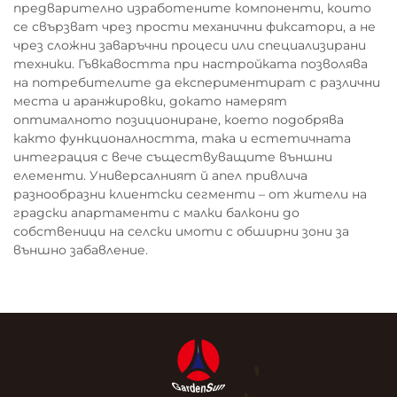
предварително изработените компоненти, които
се свързват чрез прости механични фиксатори, а не
чрез сложни заваръчни процеси или специализирани
техники. Гъвкавостта при настройката позволява
на потребителите да експериментират с различни
места и аранжировки, докато намерят
оптималното позициониране, което подобрява
както функционалността, така и естетичната
интеграция с вече съществуващите външни
елементи. Универсалният й апел привлича
разнообразни клиентски сегменти – от жители на
градски апартаменти с малки балкони до
собственици на селски имоти с обширни зони за
външно забавление.