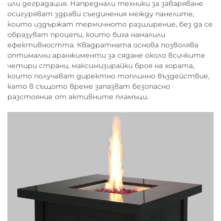
или деградация. Напреднали техники за заваряване
осигуряват здрави съединения между панелите,
които издържат термичното разширение, без да се
образуват процепи, които биха намалили
ефективността. Квадратната основа позволява
оптимални аранжименти за сядане около всичките
четири страни, максимизирайки броя на хората,
които получават директно топлинно въздействие,
като в същото време запазват безопасно
разстояние от активните пламъци.