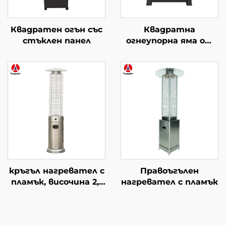
Квадратен огън със
Квадратна
стъклен панел
огнеупорна яма от
пръчки
кръгъл нагревател с
Правоъгълен
пламък, височина 2,1
нагревател с пламък
m