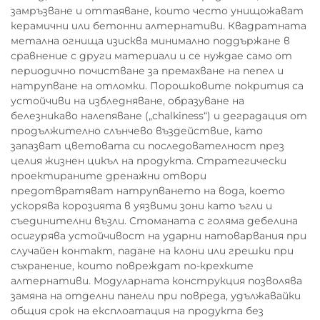
замръзване и оттаяване, които често унищожават
керамични или бетонни алтернативи. Квадратната
метална огнища изисква минимално поддържане в
сравнение с други материали и се нуждае само от
периодично почистване за премахване на пепел и
натрупване на отломки. Порошковите покрития са
устойчиви на избледняване, образуване на
белезникаво налепяване („chalkiness“) и деградация от
продължително слънчево въздействие, като
запазват цветовата си последователност през
целия жизнен цикъл на продукта. Стратегически
проектираните дренажни отвори
предотвратяват натрупването на вода, което
ускорява корозията в уязвими зони като ъгли и
съединителни възли. Стоманата с голяма дебелина
осигурява устойчивост на ударни натоварвания при
случайен контакт, падане на клони или грешки при
съхранение, които повреждат по-крехките
алтернативи. Модуларната конструкция позволява
замяна на отделни панели при повреда, удължавайки
общия срок на експлоатация на продукта без