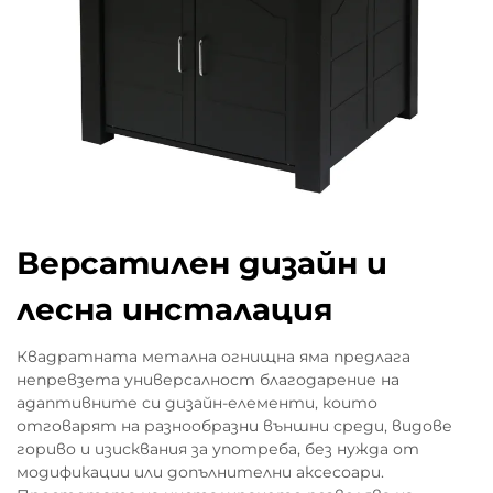
Версатилен дизайн и
лесна инсталация
Квадратната метална огнищна яма предлага
непревзета универсалност благодарение на
адаптивните си дизайн-елементи, които
отговарят на разнообразни външни среди, видове
гориво и изисквания за употреба, без нужда от
модификации или допълнителни аксесоари.