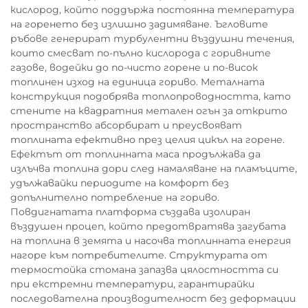
кислород, който поддържа постоянна температура
на горенето без излишно задимяване. Ъгловите
ръбове генерират турбулентни въздушни течения,
които смесват по-пълно кислорода с горивните
газове, водейки до по-чисто горене и по-висок
топлинен изход на единица гориво. Металната
конструкция подобрява топлопроводността, като
стените на квадратния метален огън за открито
пространство абсорбират и преусвояват
топлината ефективно през целия цикъл на горене.
Ефектът от топлинната маса продължава да
излъчва топлина дори след намаляване на пламъците,
удължавайки периодите на комфорт без
допълнително потребление на гориво.
Повдигнатата платформа създава изолиран
въздушен процеп, който предотвратява загубата
на топлина в земята и насочва топлинната енергия
нагоре към потребителите. Структурата от
термостойка стомана запазва цялостността си
при екстремни температури, гарантирайки
последователна производителност без деформации