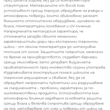
през цялата година, без да се компрометира
структурно. Материалите от висок клас
устойчивост срещу корозия, образуване на ръжда и
атмосферни повреди, които обикновено засягат
външното отоплително оборудване, изложено на
влага, температурни колебания и UV-лъчение.
Напредналата металургия гарантира, че
стоманата запазва своите механични
характеристики дори при екстремни термични
цикли – от околна температура до интензивна
топлина от огъня. Защитните покрития, нанесени
по време на производството, създават бариери
срещу окисляване, като запазват визуалната
привлекателност през множество сезони употреба.
Издръжливата конструкция понася циклите на
термично разширение и свиване, без да се
образуват напрегнати пукнатини или разрушаване
на съединенията – проблеми, характерни за по-
нискокачествени продукти. Устойчивостта към
атмосферни влияния надхвърля основната защита
срещу влага и включва съпротива срещу образуване
на лед, натоварване от сняг и повреди от цикли на