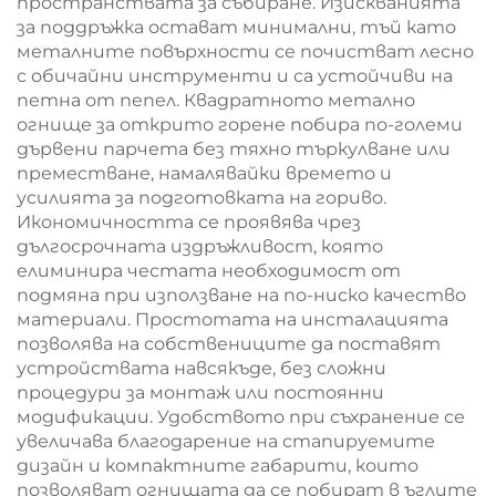
пространствата за събиране. Изискванията
за поддръжка остават минимални, тъй като
металните повърхности се почистват лесно
с обичайни инструменти и са устойчиви на
петна от пепел. Квадратното метално
огнище за открито горене побира по-големи
дървени парчета без тяхно търкулване или
преместване, намалявайки времето и
усилията за подготовката на гориво.
Икономичността се проявява чрез
дългосрочната издръжливост, която
елиминира честата необходимост от
подмяна при използване на по-ниско качество
материали. Простотата на инсталацията
позволява на собствениците да поставят
устройствата навсякъде, без сложни
процедури за монтаж или постоянни
модификации. Удобството при съхранение се
увеличава благодарение на стапируемите
дизайн и компактните габарити, които
позволяват огнищата да се побират в ъглите