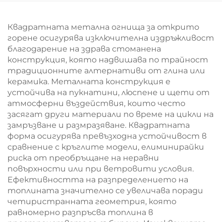
Квадратната метална огнища за открито
горене осигурява изключителна издръжливост
благодарение на здрава стоманена
конструкция, която надвишава по трайност
традиционните алтернативи от глина или
керамика. Металната конструкция е
устойчива на пукнатини, люспене и щети от
атмосферни въздействия, които често
засягат други материали по време на цикли на
замръзване и размразяване. Квадратната
форма осигурява превъзходна устойчивост в
сравнение с кръглите модели, елиминирайки
риска от преобръщане на неравни
повърхности или при ветровити условия.
Ефективността на разпределението на
топлината значително се увеличава поради
четиристранната геометрия, която
равномерно разпръсва топлина в