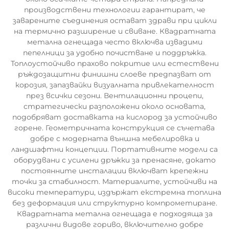
производствени технологии гарантират, че
заварените съединения остават здрави при цикли
на термично разширение и свиване. Квадратната
метална огнещада често включва извадими
пепелници за удобно почистване и поддръжка.
Топлоустойчиво прахово покритие или естествени
ръждозащитни финишни слоеве предпазват от
корозия, запазвайки визуалната привлекателност
през всички сезони. Вентилационни процепи,
стратегически разположени около основата,
подобряват доставката на кислород за устойчиво
горене. Геометричната конструкция се съчетава
добре с модерната външна мебелировка и
ландшафтни концепции. Портативните модели са
оборудвани с усилени дръжки за пренасяне, докато
постоянните инсталации включват крепежни
точки за стабилност. Материалите, устойчиви на
високи температури, издържат екстремна топлина
без деформация или структурно компрометиране.
Квадратната метална огнещада е подходяща за
различни видове гориво, включително добре