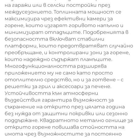
на гаражи или в селски постройки през
междусезонието. Топлинната мощност се
максимизира чрез ефективни камери за
горене, които изгарят горивото напълно и
минимизират отпадъците. Подобренията в
безопасността включват стабилни
платформи, които предотвратяват случайно
преобръщане, и контролирани зони за горене,
които надеждно съдържат пламъците.
Многофункционалността разширява
приложението му не само като просто
отоплително средство, но и за готвене – с
решетки за грил и аксесоари за печене.
Устойчивостта към атмосферни
въздействия гарантира възможност за
съхранение на открито през цялата година
без нужда от защитни покривки или сезонно
поддържане. Квадратното метално огнище за
открито горене повишава стойността на
имота чрез възможностите за постоянно