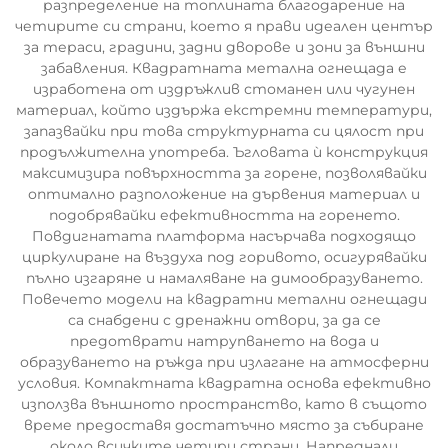
разпределение на топлината благодарение на
четирите си страни, което я прави идеален център
за тераси, градини, задни дворове и зони за външни
забавления. Квадратната метална огнещада е
изработена от издръжлив стоманен или чугунен
материал, който издържа екстремни температури,
запазвайки при това структурната си цялост при
продължителна употреба. Ъгловата ѝ конструкция
максимизира повърхността за горене, позволявайки
оптимално разположение на дървения материал и
подобрявайки ефективността на горенето.
Повдигнатата платформа насърчава подходящо
циркулиране на въздуха под горивото, осигурявайки
пълно изгаряне и намаляване на димообразуването.
Повечето модели на квадратни метални огнещади
са снабдени с дренажни отвори, за да се
предотврати натрупването на вода и
образуването на ръжда при излагане на атмосферни
условия. Компактната квадратна основа ефективно
използва външното пространство, като в същото
време предоставя достатъчно място за събиране
около всичките четири страни. Напреднали