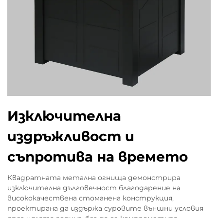
Изключителна
издръжливост и
съпротива на времето
Квадратната метална огнища демонстрира
изключителна дълговечност благодарение на
висококачествена стоманена конструкция,
проектирана да издържа суровите външни условия