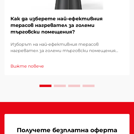
Как да изберете най-ефективния
терасов нагревател за големи
търговски помещения?
Изборът на най-ефективния терасов
нагревател за големи търговски помещения
изисква внимателно проучване на множество
фактори, които директно влияят върху
Вижте повече
експлоатационните разходи, удобството на
клиентите и енергийното потребление.
Погрешният избор може да доведе до
недостатъчно отопление...
Получете безплатна оферта