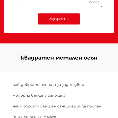
0/1000
Изпрати
квадратен метален огън
най-добрите огнища за заден двор
модерна външна огнехана
най-добрият външен огнищ-грил за пропан
външен огнищ с маса