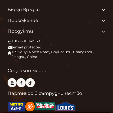
Бързи връзки
Продукти
Приложение
За нас
Защо обичаме това, което правим?
Продукти
Приложение
Запалване на външния комфорт
+86-15961141969
Печка за външни площи
Новини
[email protected]
Огнище
Свържете се с нас
105 Youyi North Road, Boyi Zouqu, Changzhou,
Jiangsu, China
Пещ за пица
Често задавани въпроси
Друго
Блог
Социални медии
Партньор в сътрудничество