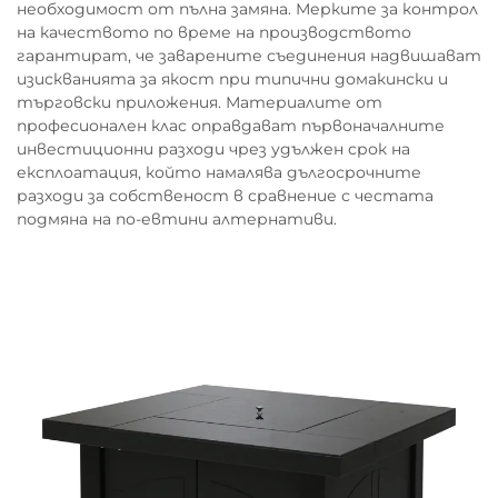
необходимост от пълна замяна. Мерките за контрол
на качеството по време на производството
гарантират, че заварените съединения надвишават
изискванията за якост при типични домакински и
търговски приложения. Материалите от
професионален клас оправдават първоначалните
инвестиционни разходи чрез удължен срок на
експлоатация, който намалява дългосрочните
разходи за собственост в сравнение с честата
подмяна на по-евтини алтернативи.