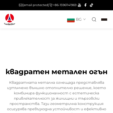
[email protected]
+86-15961141969
BG
квадратен метален огън
Квадратната метална огнещада представлява
изтънчено външно отоплително решение, което
комбинира функционалност с естетическа
привлекателност за жилищни и търговски
пространства. Тази геометрична конструкция
осигурява превъзходна устойчивост и ефективно