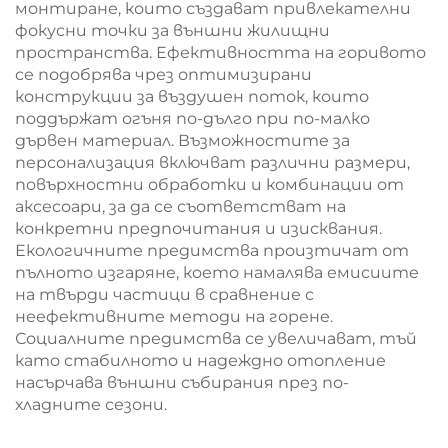
монтиране, които създават привлекателни
фокусни точки за външни жилищни
пространства. Ефективността на горивото
се подобрява чрез оптимизирани
конструкции за въздушен поток, които
поддържат огъня по-дълго при по-малко
дървен материал. Възможностите за
персонализация включват различни размери,
повърхностни обработки и комбинации от
аксесоари, за да се съответстват на
конкретни предпочитания и изисквания.
Екологичните предимства произтичат от
пълното изгаряне, което намалява емисиите
на твърди частици в сравнение с
неефективните методи на горене.
Социалните предимства се увеличават, тъй
като стабилното и надеждно отопление
насърчава външни събирания през по-
хладните сезони.