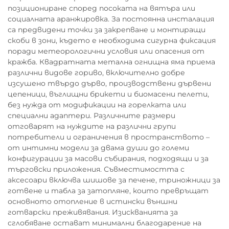
позициониране според посоката на вятъра или
социалната аранжировка. За постоянна инсталация
са предвидени точки за закрепване и монтиращи
скоби в зони, където е необходима сигурна фиксация
поради метеорологични условия или опасения от
кражба. Квадратната метална огнищна яма приема
различни видове гориво, включително добре
изсушено твърдо дърво, производствени дървени
цепеници, въглищни брикети и биомасени пелети,
без нужда от модификации на горелката или
специални адаптери. Различните размери
отговарят на нуждите на различни групи
потребители и ограничения в пространството –
от интимни модели за двама души до големи
конфигурации за масови събирания, подходящи и за
търговски приложения. Съвместимостта с
аксесоари включва шишове за печене, триножници за
готвене и табла за затопляне, които превръщат
основното отопление в истински външни
готварски преживявания. Изискванията за
сглобяване остават минимални благодарение на