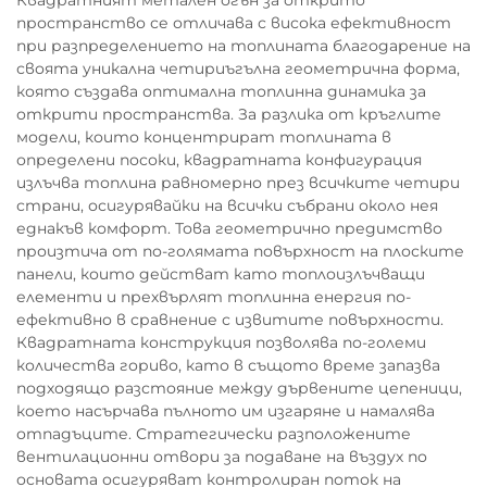
Квадратният метален огън за открито
пространство се отличава с висока ефективност
при разпределението на топлината благодарение на
своята уникална четириъгълна геометрична форма,
която създава оптимална топлинна динамика за
открити пространства. За разлика от кръглите
модели, които концентрират топлината в
определени посоки, квадратната конфигурация
излъчва топлина равномерно през всичките четири
страни, осигурявайки на всички събрани около нея
еднакъв комфорт. Това геометрично предимство
произтича от по-голямата повърхност на плоските
панели, които действат като топлоизлъчващи
елементи и прехвърлят топлинна енергия по-
ефективно в сравнение с извитите повърхности.
Квадратната конструкция позволява по-големи
количества гориво, като в същото време запазва
подходящо разстояние между дървените цепеници,
което насърчава пълното им изгаряне и намалява
отпадъците. Стратегически разположените
вентилационни отвори за подаване на въздух по
основата осигуряват контролиран поток на