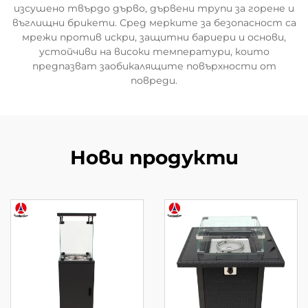
изсушено твърдо дърво, дървени трупи за горене и
въглищни брикети. Сред мерките за безопасност са
мрежи против искри, защитни бариери и основи,
устойчиви на високи температури, които
предпазват заобикалящите повърхности от
повреди.
Нови продукти