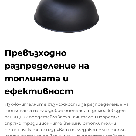
Превъзходно
разпределение на
топлината и
ефективност
Изключителните възможности за разпределение на
топлината на най-добре оцененият димосвободен
огнищник представляват значителен напредък
спрямо традиционните външни отоплителни
решения, като осигуряват последователно топло,