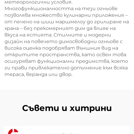
метеорологични условия.
Многофункционалността на тези огньове
позволява множество кулинарни приложения –
от печено на шиш маршмелоу до грилиране на
храна – без прекомерният дим да влияе на
вкуса на ястията. Стилните и модерни
дизайн на повечето димосвободни огньове с
висока оценка подобряват външния вид на
откритите пространства, като освен това
осигуряват функционални предимства, което
ги прави привлекателно допълнение към всяка
тераса, веранда или двор.
Съвети и хитрини