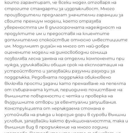
които гарантират, че всеки модел отговаря на
строгите стандарти за издръжливост. Много
производители предлагат значителни гаранции за
своите премиум модели, което отразява
увереността им в дългосрочната надеждност на
продуктите им и предоставя на клиентите
допълнително спокойствие относно инвестициите
им. Модулният дизайн на много от най-добре
оценените модели на димосвободни огнища
позволява лесна замяна на отделни компоненти при
нужда, удължавайки общия срок на експлоатация на
устройството и запазвайки разумни разходи за
поддръжка. Редовната поддръжка обикновено
включва прости задачи като премахване на пепелта
от събирачната кутия, периодично почистване на
външните повърхности с четка и проверка на
въздушните отвори за евентуални запушвания.
Конструкцията от неръждаема стомана е
устойчива на ръжда и корозия дори в сурови външни
условия, запазвайки както функционалността, така и
външния вид в продължение на много години