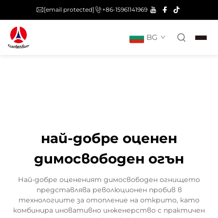
[email protected]
+86-15961141969
BG
най-добре оценен
димосвободен огън
Най-добре оцененият димосвободен огнището
представлява революционен пробив в
технологиите за отопление на открито, като
комбинира иновативно инженерство с практичен