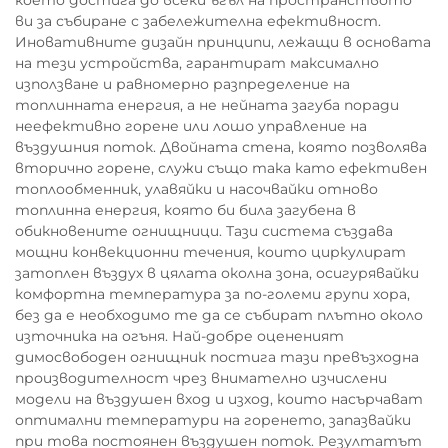
което достига до всеки ъгъл на пространството
ви за събиране с забележителна ефективност.
Иновативните дизайн принципи, лежащи в основата
на тези устройства, гарантират максимално
използване и равномерно разпределение на
топлинната енергия, а не нейната загуба поради
неефективно горене или лошо управление на
въздушния поток. Двойната стена, която позволява
вторично горене, служи също така като ефективен
топлообменник, улавяйки и насочвайки отново
топлинна енергия, която би била загубена в
обикновените огнищници. Тази система създава
мощни конвекционни течения, които циркулират
затоплен въздух в цялата околна зона, осигурявайки
комфортна температура за по-големи групи хора,
без да е необходимо те да се събират плътно около
източника на огъня. Най-добре оцененият
димосвободен огнищник постига тази превъзходна
производителност чрез внимателно изчислени
модели на въздушен вход и изход, които насърчават
оптимални температури на горенето, запазвайки
при това постоянен въздушен поток. Резултатът