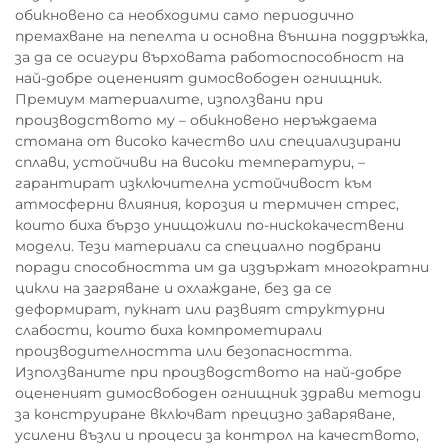
обикновено са необходими само периодично
премахване на пепелта и основна външна поддръжка,
за да се осигури върховата работоспособност на
най-добре оцененият димосвободен огнищник.
Премиум материалите, използвани при
производството му – обикновено неръждаема
стомана от високо качество или специализирани
сплави, устойчиви на високи температури, –
гарантират изключителна устойчивост към
атмосферни влияния, корозия и термичен стрес,
които биха бързо унищожили по-нискокачествени
модели. Тези материали са специално подбрани
поради способността им да издържат многократни
цикли на загряване и охлаждане, без да се
деформират, пукнат или развият структурни
слабости, които биха компрометирали
производителността или безопасността.
Използваните при производството на най-добре
оцененият димосвободен огнищник здрави методи
за конструиране включват прецизно заваряване,
усилени възли и процеси за контрол на качеството,