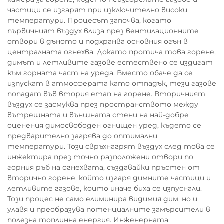
частици се изгарят при изключително високи
температури. Процесът започва, когато
първичният въздух влиза през вентилационните
отвори в дъното и подхранва основния огън в
централната огнехва. Докато протича това горене,
димът и летливите газове естествено се издигат
към горната част на уреда. Вместо обаче да се
изпускат в атмосферата като отпадък, тези газове
попадат във втория етап на горене. Вторичният
въздух се засмуква през пространството между
вътрешната и външната стени на най-добре
оценения димосвободен огнищен уред, където се
предварително загрява до оптимални
температури. Този свръхнагрят въздух след това се
инжектира през точно разположени отвори по
горния ръб на огнехвата, създавайки пръстен от
вторично горене, който изгаря димните частици и
летливите газове, които иначе биха се изпуснали.
Този процес не само елиминира видимия дим, но и
улавя и преобразува потенциалните замърсители в
полезна топлинна енергия. Инженерната