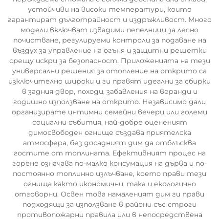
устойчиви на високи температури, които
гарантират дълготрайност и издръжливост. Много
модели включват извадими пепелници за лесно
почистване, регулируеми контроли за подаване на
въздух за управление на огъня и защитни решетки
срещу искри за безопасност. Приложенията на тези
универсални решения за отопление на открито са
изключително широки и ги правят идеални за сбирки
в задния двор, походи, забавления на веранди и
годишно използване на открито. Независимо дали
организирате интимни семейни вечери или големи
социални събития, най-добре оцененият
димосвободен огнище създава приятелска
атмосфера, без досадният дим да отблъсква
гостите от топлината. Ефективният процес на
горене означава по-малко консумация на дърва и по-
постоянно топлинно излъчване, което прави тези
огнища както икономични, така и екологично
отговорни. Освен това намаленият дим ги прави
подходящи за използване в райони със строги
противопожарни правила или в непосредствена