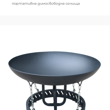
портативна димосвободна огнища