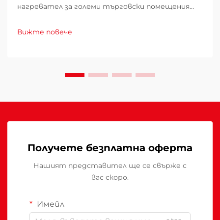
нагревател за големи търговски помещения
изисква внимателно проучване на множество
фактори, които директно влияят върху
Вижте повече
експлоатационните разходи, удобството на
клиентите и енергийното потребление.
Погрешният избор може да доведе до
недостатъчно отопление...
Получете безплатна оферта
Нашият представител ще се свърже с
вас скоро.
Имейл