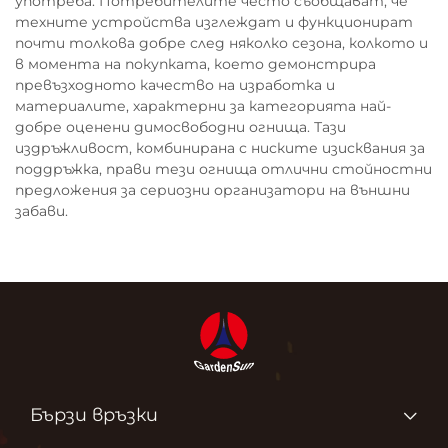
употреба. Потребителите често съобщават, че
техните устройства изглеждат и функционират
почти толкова добре след няколко сезона, колкото и
в момента на покупката, което демонстрира
превъзходното качество на изработка и
материалите, характерни за категорията най-
добре оценени димосвободни огнища. Тази
издръжливост, комбинирана с ниските изисквания за
поддръжка, прави тези огнища отлични стойностни
предложения за сериозни организатори на външни
забави.
Бързи връзки