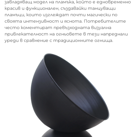
завладяващ модел на пламъка, който е едновременно
красив и функционален, създавайки танцуващи
пламъци, които изглеждат почти магически по
своята интензивност и яснота. Потребителите
често коментират превъзходната визуална
привлекателност на огньовете в тези напреднали
уреди в сравнение с традиционните огнища.