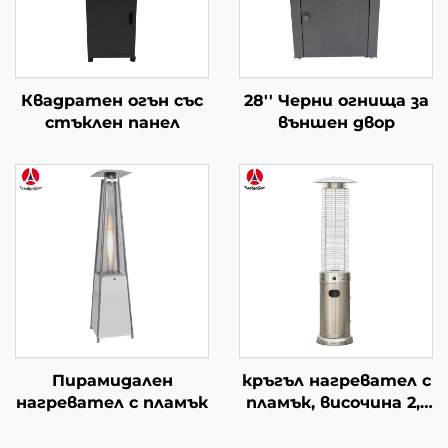
Квадратен огън със
28'' Черни огнища за
стъклен панел
външен двор
Пирамидален
кръгъл нагревател с
нагревател с пламък
пламък, височина 2,1
m