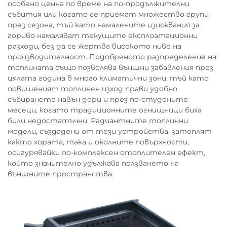
особено ценна по време на по-продължителни
събития или когато се приемат множество групи
през сезона, тъй като намалените изисквания за
гориво намаляват текущите експлоатационни
разходи, без да се жертва високото ниво на
производителност. Подобреното разпределение на
топлината също позволява външни забавления през
цялата година в много климатични зони, тъй като
повишеният топлинен изход прави удобно
събирането навън дори и през по-студените
месеци, когато традиционните огнищници биха
били недостатъчни. Радиантните топлинни
модели, създадени от тези устройства, затоплят
както хората, така и околните повърхности,
осигурявайки по-комплексен отоплителен ефект,
който значително удължава ползването на
външните пространства.