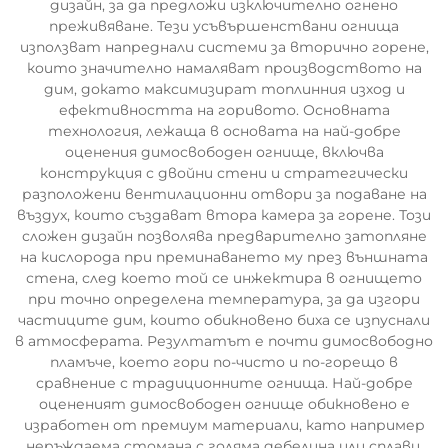
дизайн, за да предложи изключително огнено
преживяване. Тези усъвършенствани огнища
използват напреднали системи за вторично горене,
които значително намаляват производството на
дим, докато максимизират топлинния изход и
ефективността на горивото. Основната
технология, лежаща в основата на най-добре
оценения димосвободен огнище, включва
конструкция с двойни стени и стратегически
разположени вентилационни отвори за подаване на
въздух, които създават втора камера за горене. Този
сложен дизайн позволява предварително затопляне
на кислорода при преминаването му през външната
стена, след което той се инжектира в огнището
при точно определена температура, за да изгори
частиците дим, които обикновено биха се изпуснали
в атмосферата. Резултатът е почти димосвободно
пламъче, което гори по-чисто и по-горещо в
сравнение с традиционните огнища. Най-добре
оцененият димосвободен огнище обикновено е
изработен от премиум материали, като например
неръждаема стомана с голяма дебелина или сплави,