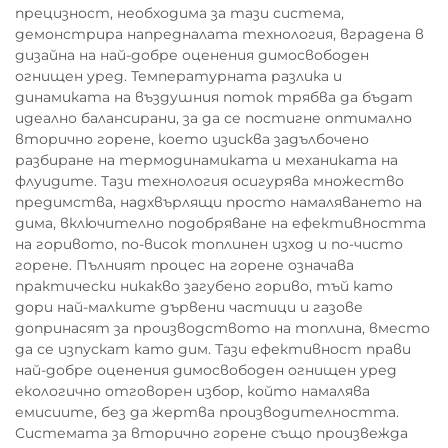
прецизност, необходима за тази система,
демонстрира напредналата технология, вградена в
дизайна на най-добре оценения димосвободен
огнищен уред. Температурната разлика и
динамиката на въздушния поток трябва да бъдат
идеално балансирани, за да се постигне оптимално
вторично горене, което изисква задълбочено
разбиране на термодинамиката и механиката на
флуидите. Тази технология осигурява множество
предимства, надхвърлящи просто намаляването на
дима, включително подобряване на ефективността
на горивото, по-висок топлинен изход и по-чисто
горене. Пълният процес на горене означава
практически никакво загубено гориво, тъй като
дори най-малките дървени частици и газове
допринасят за производството на топлина, вместо
да се изпускат като дим. Тази ефективност прави
най-добре оценения димосвободен огнищен уред
екологично отговорен избор, който намалява
емисиите, без да жертва производителността.
Системата за вторично горене също произвежда