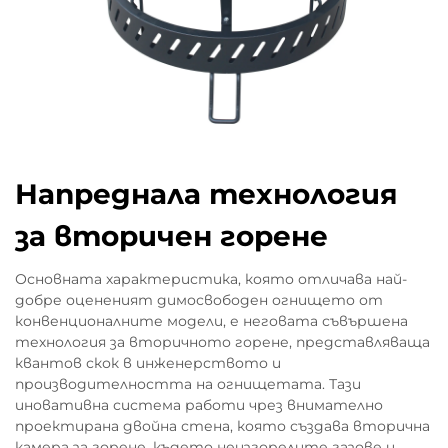
Напреднала технология
за вторичен горене
Основната характеристика, която отличава най-
добре оцененият димосвободен огнището от
конвенционалните модели, е неговата съвършена
технология за вторичното горене, представляваща
квантов скок в инженерството и
производителността на огнищетата. Тази
иновативна система работи чрез внимателно
проектирана двойна стена, която създава вторична
камера за горене, където неизгорелите газове и