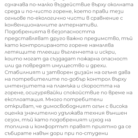
означава по-малко въздействие върху околната
среда и по-чисто горене, което прави тези
огньове по-екологично чисти в сравнение с
конвенционалните алтернативи.
Подобренията в безопасността
представляват друго важно предимство, тъй
като контролираното горене намалява
летящите тлеещи въгленчета и искри,
които могат да създадат пожарна опасност
или да повредят имущество и дрехи.
Стабилният и затворен дизайн на огъня дава
на потребителите по-добър контрол върху
интензитета на пламъка и скоростта на
горене, осигурявайки спокойствие по време на
експлоатация. Много потребители
откриват, че димосвободният огън с висока
оценка значително удължава техния външен
сезон, тъй като подобреният изход на
топлина и комфортът правят приятно да се
събирате навън дори при по-студени