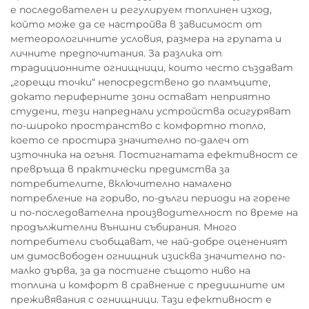
е последователен и регулируем топлинен изход,
който може да се настройва в зависимост от
метеорологичните условия, размера на групата и
личните предпочитания. За разлика от
традиционните огнищници, които често създават
„горещи точки“ непосредствено до пламъците,
докато периферните зони остават неприятно
студени, тези напреднали устройства осигуряват
по-широко пространство с комфортно топло,
което се простира значително по-далеч от
източника на огъня. Постигнатата ефективност се
превръща в практически предимства за
потребителите, включително намалено
потребление на гориво, по-дълги периоди на горене
и по-последователна производителност по време на
продължителни външни събирания. Много
потребители съобщават, че най-добре оцененият
им димосвободен огнищник изисква значително по-
малко дърва, за да постигне същото ниво на
топлина и комфорт в сравнение с предишните им
преживявания с огнищници. Тази ефективност е