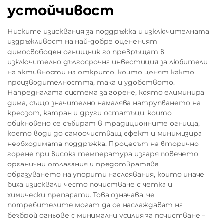
устойчивост
Ниските изисквания за поддръжка и изключителната
издръжливост на най-добре оцененият
димосвободен огнищник го превръщат в
изключително дългосрочна инвестиция за любители
на активности на открито, които ценят както
производителността, така и удобството.
Напредналата система за горене, която елиминира
дима, също значително намалява натрупването на
креозот, катран и други остатъци, които
обикновено се събират в традиционните огнища,
което води до самоочистващ ефект и минимизира
необходимата поддръжка. Процесът на вторично
горене при висока температура изгаря повечето
органични отлагания и предотвратява
образуването на упорити наслоявания, които иначе
биха изисквали често почистване с четка и
химически препарати. Това означава, че
потребителите могат да се наслаждават на
безброй огньове с минимални усилия за почистване –