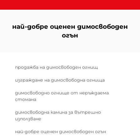
най-добре оценен димосвободен
огън
продажба на димосвободен огнищ
изграждане на димосвободна огнища
димосвободно огнище от неръждаема
стомана
димосвободна камина за вътрешно
използване
най-добре оценен димосвободен огън