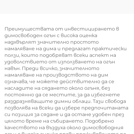
Преимуществата от инвестицирането в
димосвободен огън с висока оценка
надхвърлят значително простото
намаляване на дима и предлагат практически
ползи, които подобряват всеки аспект на
удоволствието от използването на огън
навън. Преди всичко, значителното
намаляване на производството на дим
означава, че можете действително да се
насладите на сядането около огъня, без
постоянно да се местите, за да избегнете
раздразняващите димни облаци. Тази свобода
позволява на всеки да избере предпочитаната
си позиция за сядане и да остане удобен през
цялото време на събирането. Подобрено
качеството на въздуха около димосвободния