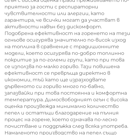
огън с висока оценка прави преживяването по-
приятно за гости с респираторни
чувствителности или алергии, като
гарантира, че всички могат да участват в
активности навън без дискомфорт.
Подобрена ефективност на горенето на тези
огньове осигурява значително по-висок изход
на топлина в сравнение с традиционните
модели, което осигурява по-добро топлинно
покритие за по-големи групи, като при това
се използва по-малко гориво. Тази повишена
ефективност се превръща директно в
икономии, тъй като ще изразходвате
дървеното си гориво много по-бавно,
запазвайки при това постоянна и комфортна
температура. Димосвободният огън с висока
оценка произвежда минимално количество
пепел и остатъци благодарение на пълния
процес на горене, което означава по-лесно
почистване и поддръжка след всяка употреба.
Намаленото производство на пепел също