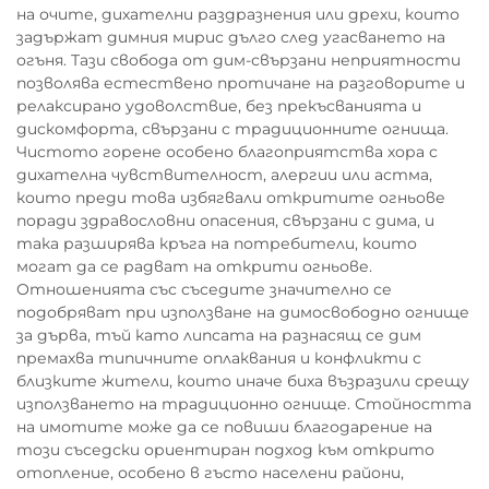
на очите, дихателни раздразнения или дрехи, които
задържат димния мирис дълго след угасването на
огъня. Тази свобода от дим-свързани неприятности
позволява естествено протичане на разговорите и
релаксирано удоволствие, без прекъсванията и
дискомфорта, свързани с традиционните огнища.
Чистото горене особено благоприятства хора с
дихателна чувствителност, алергии или астма,
които преди това избягвали откритите огньове
поради здравословни опасения, свързани с дима, и
така разширява кръга на потребители, които
могат да се радват на открити огньове.
Отношенията със съседите значително се
подобряват при използване на димосвободно огнище
за дърва, тъй като липсата на разнасящ се дим
премахва типичните оплаквания и конфликти с
близките жители, които иначе биха възразили срещу
използването на традиционно огнище. Стойността
на имотите може да се повиши благодарение на
този съседски ориентиран подход към открито
отопление, особено в гъсто населени райони,