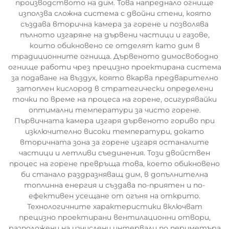
производството на дим. Това напреднало огнище
използва сложна система с двойни стени, която
създава вторична камера за горене и позволява
пълното изгаряне на дървени частици и газове,
които обикновено се отделят като дим в
традиционните огнища. Дървеното димосвободно
огнище работи чрез прецизно проектирана система
за подаване на въздух, която вкарва предварително
затоплен кислород в стратегически определени
точки по време на процеса на горене, осигурявайки
оптимални температури за чисто горене.
Първичната камера изгаря дървеното гориво при
изключително високи температури, докато
вторичната зона за горене изгаря останалите
частици и летливи съединения. Този двойствен
процес на горене превръща това, което обикновено
би станало раздразняващ дим, в допълнителна
топлинна енергия и създава по-приятен и по-
ефективен усещане от огъня на открито.
Технологичните характеристики включват
прецизно проектирани вентилационни отвори,
разположени на изчислени интервали по периметъра