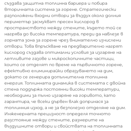
създава защитна топлинна бариера и побира
вторичната система за горене. Стратегически
разположени входни отвори за въздух около долния
периметър засмукват пресен кислород в
пространството между стените, където той се
нагрява до висока температура, преди да навлезе в
горната зона за горене чрез внимателно изчислени
отвори. Това впръскване на предварително нагрят
кислород създава оптимални условия за изгаряне на
летливите газове и микроскопичните частици,
които се отделят по време на първичното горене,
ефективно елиминирайки образуването на дим,
докато се генерира допълнителна топлинна
енергия. Топлинната динамика в системата с двойна
стена поддържа постоянни високи температури,
необходими за пълно изгаряне на горивото, като
гарантира, че всеки дървен влак допринася за
топлинния изход, а не за безполезно отделяне на дим.
Инженерната прецизност определя точното
разстояние между стените, размерите на
въздушните отвори и свойствата на топлинната