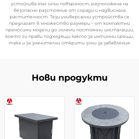
устойчива към огън повърхност, разположена на
безопасно разстояние от сгради и надвиснала
растителност. Тези универсални устройства се
предлагат в множество размери – от компактни
преносими модели до големи постоянни инсталации,
което ги прави подходящи както за интимни срещи,
така и за значителни открити зони за забавления.
Нови продукти