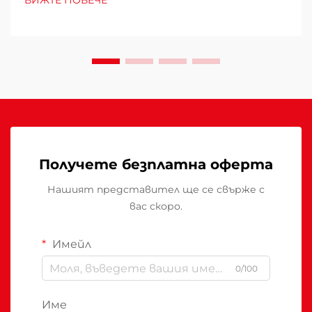
ВИЖТЕ ПОВЕЧЕ
експлоатационните разходи, удобството на
клиентите и енергийното потребление.
Погрешният избор може да доведе до
недостатъчно отопление...
Получете безплатна оферта
Нашият представител ще се свърже с
вас скоро.
Имейл
0/100
Име