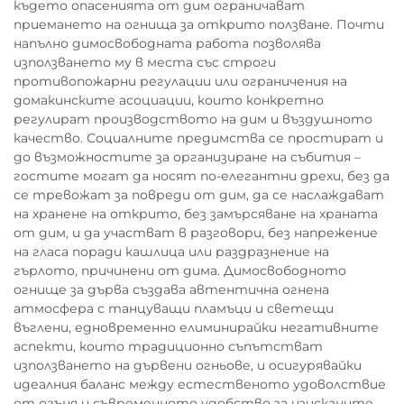
където опасенията от дим ограничават
приемането на огнища за открито ползване. Почти
напълно димосвободната работа позволява
използването му в места със строги
противопожарни регулации или ограничения на
домакинските асоциации, които конкретно
регулират производството на дим и въздушното
качество. Социалните предимства се простират и
до възможностите за организиране на събития –
гостите могат да носят по-елегантни дрехи, без да
се тревожат за повреди от дим, да се наслаждават
на хранене на открито, без замърсяване на храната
от дим, и да участват в разговори, без напрежение
на гласа поради кашлица или раздразнение на
гърлото, причинени от дима. Димосвободното
огнище за дърва създава автентична огнена
атмосфера с танцуващи пламъци и светещи
въглени, едновременно елиминирайки негативните
аспекти, които традиционно съпътстват
използването на дървени огньове, и осигурявайки
идеалния баланс между естественото удоволствие
от огъня и съвременното удобство за изисканите