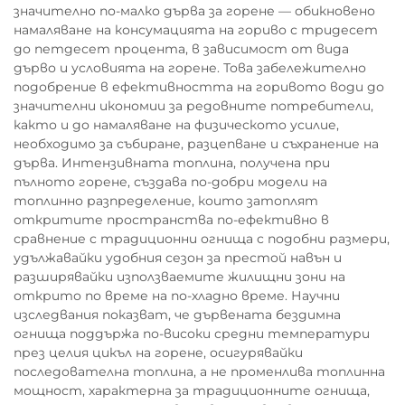
значително по-малко дърва за горене — обикновено
намаляване на консумацията на гориво с тридесет
до петдесет процента, в зависимост от вида
дърво и условията на горене. Това забележително
подобрение в ефективността на горивото води до
значителни икономии за редовните потребители,
както и до намаляване на физическото усилие,
необходимо за събиране, разцепване и съхранение на
дърва. Интензивната топлина, получена при
пълното горене, създава по-добри модели на
топлинно разпределение, които затоплят
откритите пространства по-ефективно в
сравнение с традиционни огнища с подобни размери,
удължавайки удобния сезон за престой навън и
разширявайки използваемите жилищни зони на
открито по време на по-хладно време. Научни
изследвания показват, че дървената бездимна
огнища поддържа по-високи средни температури
през целия цикъл на горене, осигурявайки
последователна топлина, а не променлива топлинна
мощност, характерна за традиционните огнища,