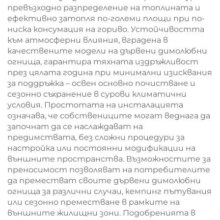
превъзходно разпределение на топлината и
ефективно затопля по-големи площи при по-
ниска консумация на гориво. Устойчивостта
към атмосферни влияния, вградена в
качествените модели на дървени димолюбни
огнища, гарантира тяхната издръжливост
през цялата година при минимални изисквания
за поддръжка – освен основно почистване и
сезонно съхранение в сурови климатични
условия. Простотата на инсталацията
означава, че собствениците могат веднага да
започнат да се наслаждават на
предимствата, без сложни процедури за
настройка или постоянни модификации на
външните пространства. Възможностите за
преносимост позволяват на потребителите
да преместват своите дървени димолюбни
огнища за различни случаи, кемпинг пътувания
или сезонно преместване в рамките на
външните жилищни зони. Подобренията в