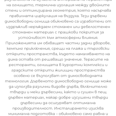
на огнището, термична изолация между двойните
стени и оптимизирана геометрия, която насърчава
правилната циркулация на въздуха. Тези дървени
димосвободни огнища обикновено са изработени от
издръжлив неръждаем стоманен или дебелостенен
стоманен материал с прашкови покрития за
устойчивост към атмосферни влияния.
Приложенията им обхващат частни задни дворове,
кемпинг приключения, срещи на плажа и търговски
открити пространства, където намаляването на
дима остава от решаващо значение. Терасите на
ресторанти, огнищата в курортни комплекси и
градските открити жилищни пространства
особено се възползват от димосвободната
технология. Дървеното димосвободно огнище може
да използва различни видове дърва, включително
твърди и меки дървесини, както и сушен в пещ
дървен материал, макар добре изсушени твърди
дървесини да осигуряват оптимална
производителност. Инсталирането изисква
минимална подготовка – обикновено само равна и