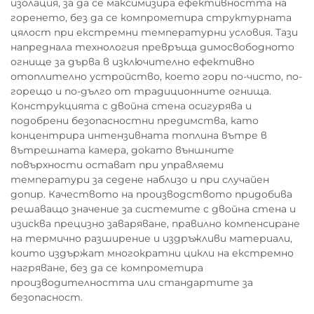
изолация, за да се максимизира ефективността на
горенето, без да се компрометира структурната
цялост при екстремни температурни условия. Тази
напреднала технология превръща димосвободното
огнище за дърва в изключително ефективно
отоплително устройство, което гори по-чисто, по-
горещо и по-дълго от традиционните огнища.
Конструкцията с двойна стена осигурява и
подобрени безопасностни предимства, като
концентрира интензивната топлина вътре в
вътрешната камера, докато външните
повърхности остават при управляеми
температури за седене наблизо и при случайен
допир. Качеството на производството придобива
решаващо значение за системите с двойна стена и
изисква прецизно заваряване, правилно компенсиране
на термично разширение и издръжливи материали,
които издържат многократни цикли на екстремно
нагряване, без да се компрометира
производителността или стандартите за
безопасност.