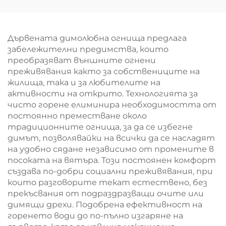
Дървената димолюбна огнища предлага
забележителни предимства, които
преобразяват външните огнени
преживявания както за собствениците на
жилища, така и за любителите на
активности на открито. Технологията за
чисто горене елиминира необходимостта от
постоянно преместване около
традиционните огнища, за да се избегне
димът, позволявайки на всички да се насладят
на удобно сядане независимо от промените в
посоката на вятъра. Този постоянен комфорт
създава по-добри социални преживявания, при
които разговорите текат естествено, без
прекъсвания от подраздразващи очите или
димящи дрехи. Подобрена ефективност на
горенето води до по-пълно изгаряне на