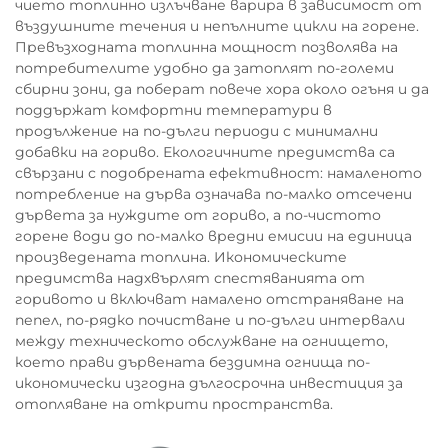
чието топлинно излъчване варира в зависимост от
въздушните течения и непълните цикли на горене.
Превъзходната топлинна мощност позволява на
потребителите удобно да затоплят по-големи
сбирни зони, да поберат повече хора около огъня и да
поддържат комфортни температури в
продължение на по-дълги периоди с минимални
добавки на гориво. Екологичните предимства са
свързани с подобрената ефективност: намаленото
потребление на дърва означава по-малко отсечени
дървета за нуждите от гориво, а по-чистото
горене води до по-малко вредни емисии на единица
произведената топлина. Икономическите
предимства надхвърлят спестяванията от
горивото и включват намалено отстраняване на
пепел, по-рядко почистване и по-дълги интервали
между техническото обслужване на огнището,
което прави дървената бездимна огнища по-
икономически изгодна дългосрочна инвестиция за
отопляване на открити пространства.