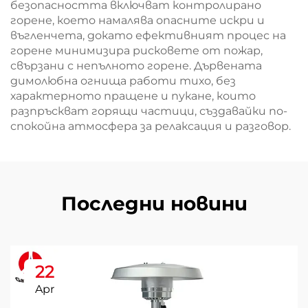
безопасността включват контролирано
горене, което намалява опасните искри и
въгленчета, докато ефективният процес на
горене минимизира рисковете от пожар,
свързани с непълното горене. Дървената
димолюбна огнища работи тихо, без
характерното пращене и пукане, които
разпръскват горящи частици, създавайки по-
спокойна атмосфера за релаксация и разговор.
Последни новини
22
Apr