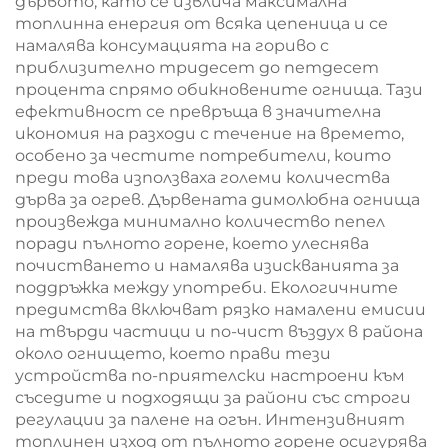
дървото, като се извлича максимална
топлинна енергия от всяка цепеница и се
намалява консумацията на гориво с
приблизително тридесет до петдесет
процента спрямо обикновените огнища. Тази
ефективност се превръща в значителна
икономия на разходи с течение на времето,
особено за честите потребители, които
преди това използваха големи количества
дърва за огрев. Дървената димолюбна огнища
произвежда минимално количество пепел
поради пълното горене, което улеснява
почистването и намалява изискванията за
поддръжка между употреби. Екологичните
предимства включват рязко намалени емисии
на твърди частици и по-чист въздух в района
около огнището, което прави тези
устройства по-приятелски настроени към
съседите и подходящи за райони със строги
регулации за палене на огън. Интензивният
топлинен изход от пълното горене осигурява