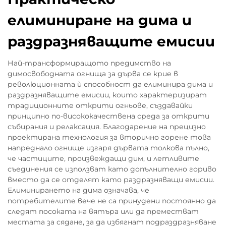
елиминиране на дима и
раздразняващите емисии
Най-трансформиращото предимство на
димосвободната огнища за дърва се крие в
революционната ѝ способност да елиминира дима и
раздразняващите емисии, които характеризират
традиционните открити огньове, създавайки
принципно по-висококачествена среда за открити
събирания и релаксация. Благодарение на прецизно
проектирана технология за вторично горене това
напреднало огнище изгаря дървата толкова пълно,
че частиците, произвеждащи дим, и летливите
съединения се използват като допълнително гориво
вместо да се отделят като раздразняващи емисии.
Елиминирането на дима означава, че
потребителите вече не са принудени постоянно да
следят посоката на вятъра или да преместват
местата за сядане, за да избягнат подраздразняване