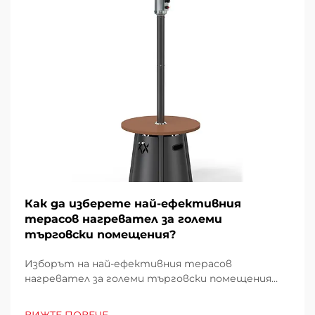
Как да изберете най-ефективния
терасов нагревател за големи
търговски помещения?
Изборът на най-ефективния терасов
нагревател за големи търговски помещения
изисква внимателно проучване на множество
фактори, които директно влияят върху