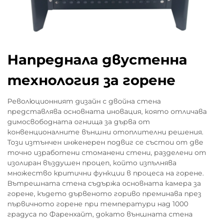
Напреднала двустенна
технология за горене
Революционният дизайн с двойна стена
представлява основната иновация, която отличава
димосвободната огнища за дърва от
конвенционалните външни отоплителни решения.
Този изтънчен инженерен подвиг се състои от две
точно изработени стоманени стени, разделени от
изолиран въздушен процеп, който изпълнява
множество критични функции в процеса на горене.
Вътрешната стена съдържа основната камера за
горене, където дървеното гориво преминава през
първичното горене при температури над 1000
градуса по Фаренхайт, докато външната стена