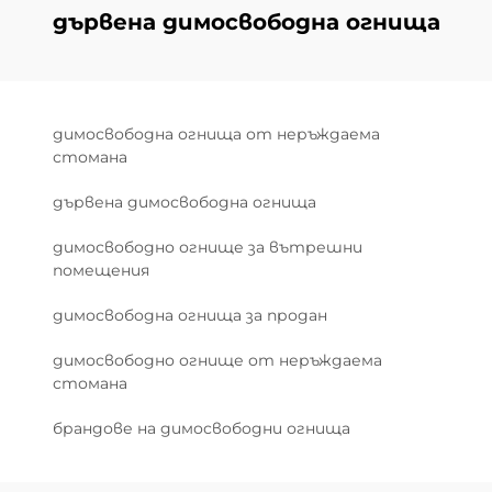
дървена димосвободна огнища
димосвободна огнища от неръждаема
стомана
дървена димосвободна огнища
димосвободно огнище за вътрешни
помещения
димосвободна огнища за продан
димосвободно огнище от неръждаема
стомана
брандове на димосвободни огнища