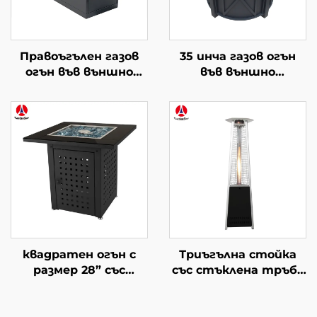
Правоъгълен газов
35 инча газов огън
огън във външно
във външно
пространство
пространство
квадратен огън с
Триъгълна стойка
размер 28” със
със стъклена тръба
стъклена маса
нагревател