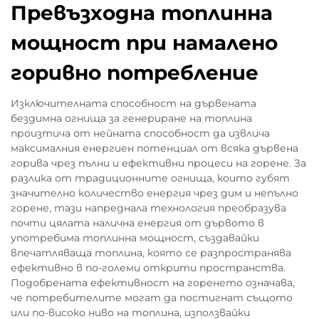
Превъзходна топлинна
мощност при намалено
горивно потребление
Изключителната способност на дървената
бездимна огнища за генериране на топлина
произтича от нейната способност да извлича
максималния енергиен потенциал от всяка дървена
горива чрез пълни и ефективни процеси на горене. За
разлика от традиционните огнища, които губят
значително количество енергия чрез дим и непълно
горене, тази напреднала технология преобразува
почти цялата налична енергия от дървото в
употребима топлинна мощност, създавайки
впечатляваща топлина, която се разпространява
ефективно в по-големи открити пространства.
Подобрената ефективност на горенето означава,
че потребителите могат да постигнат същото
или по-високо ниво на топлина, използвайки