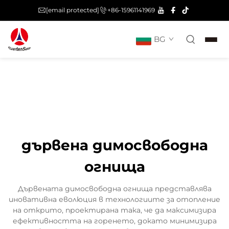
[email protected]
+86-15961141969
BG
дървена димосвободна
огнища
Дървената димосвободна огнища представлява
иновативна еволюция в технологиите за отопление
на открито, проектирана така, че да максимизира
ефективността на горенето, докато минимизира