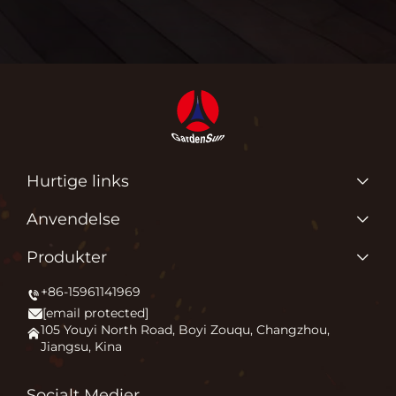
Hurtige links
Produkter
Anvendelse
Om os
Hvorfor elsker vi, hvad vi gør?
Produkter
Anvendelse
Tænding af udendørs komfort
+86-15961141969
Terrasseovn
Nyheder
[email protected]
Bålplads
Kontakt os
105 Youyi North Road, Boyi Zouqu, Changzhou,
Jiangsu, Kina
Pizza ovn
Ofte stillede spørgsmål
Andet
Blog
Socialt Medier