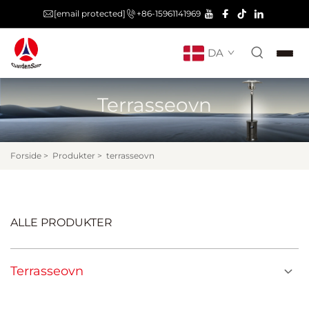
[email protected]
+86-15961141969
DA
Terrasseovn
Forside
>
Produkter
>
terrasseovn
ALLE PRODUKTER
Terrasseovn