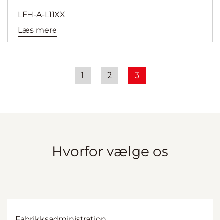
LFH-A-L11XX
Læs mere
1
2
3
Hvorfor vælge os
Fabrikksadministration