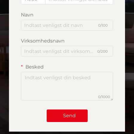
Navn
0/100
Virksomhedsnavn
0/200
Besked
0/1000
Send