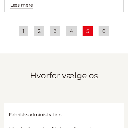
Læs mere
1
2
3
4
5
6
Hvorfor vælge os
Fabrikksadministration