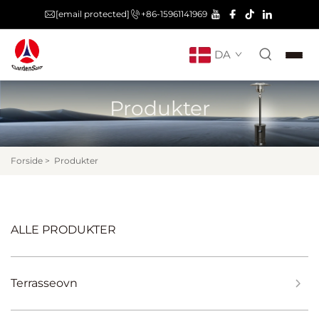
[email protected]
+86-15961141969
DA
Produkter
Forside
>
Produkter
ALLE PRODUKTER
Terrasseovn