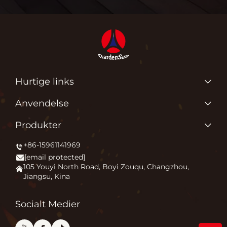
Hurtige links
Produkter
Anvendelse
Om os
Hvorfor elsker vi, hvad vi gør?
Produkter
Anvendelse
Tænding af udendørs komfort
+86-15961141969
Terrasseovn
Nyheder
[email protected]
Bålplads
Kontakt os
105 Youyi North Road, Boyi Zouqu, Changzhou,
Jiangsu, Kina
Pizza ovn
Ofte stillede spørgsmål
Andet
Blog
Socialt Medier