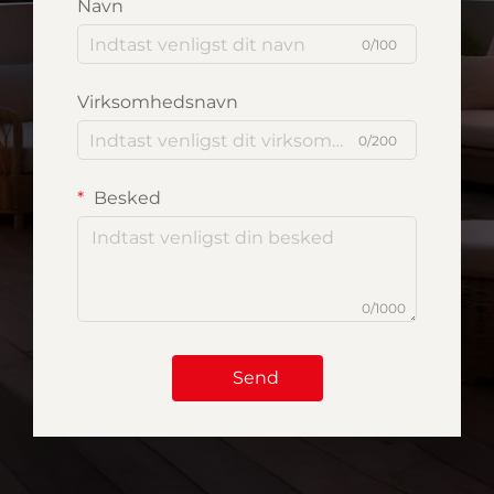
Navn
0/100
Virksomhedsnavn
0/200
Besked
0/1000
Send