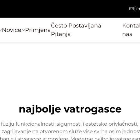
[e
Često Postavljana
Kontak
Novice
Primjena
Pitanja
nas
najbolje vatrogasce
uziju funkcionalnosti, sigurnosti i estetske privlačnosti
 zagrijavanje na otvorenom služe više svrha osim jednos
kuhanje i stvaraoce atmosfere. Moderne najbolje vatroga