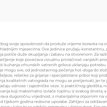
 zbog svoje sposobnosti da produže vrijeme boravka na
 u hladnijim mjesecima. Ove jedinice pružaju konstantnu, z
 potiče duže okupljanja i zabavu na otvorenom. Za razlik
etljenje koje povećava vizualnu privlačnost vanjskih pro
nosti kuhanja vrhunskih vatrenih grilova uklanjaju potr
oje mogu sve, od jednostavnog pečenja hot-doga do sl
eljeze, rešetke za grijanje i specijalizirane pribor koji 
ja kvalitetnih vatrograda ne mogu se pretjerivati, jer te 
jačaju odnose i zajedničke veze. Iz praktičnog gledišta, n
evanja koji maksimalno izvlače toplinu iz svakog drveta,
ava dugoročnu vrijednost, s materijalima otpornim na 
d tijekom godina redovne uporabe. Zahtjevi za održavanje
u njegu kako bi se održala optimalna učinkovitost. Sig