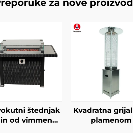
reporuke za nove proizvo
vokutni štednjak
Kvadratna grijal
lin od vimmenog
plamenom
materijala