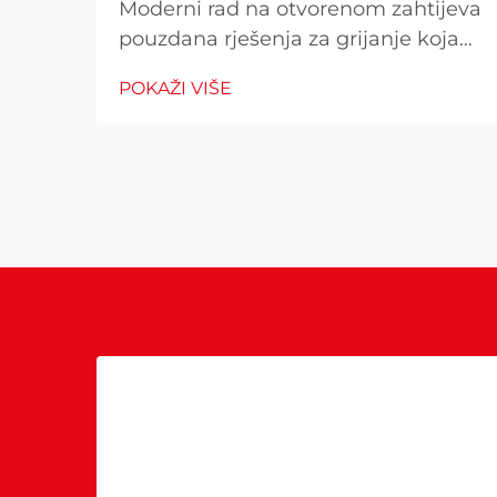
Moderni rad na otvorenom zahtijeva
pouzdana rješenja za grijanje koja
kombiniraju učinkovitost i
POKAŽI VIŠE
beskompromisne sigurnosne
standarde. Kada birate grejač za vaš
vanjski prostor, razumijevanje zašto
napredne sigurnosne funkcije i
materijal visoke performanse
postaju...