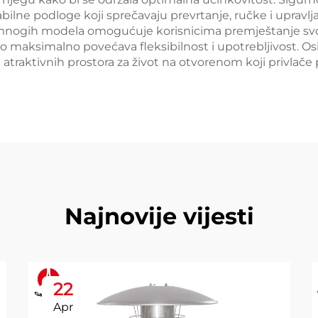
bilne podloge koji sprečavaju prevrtanje, ručke i upravl
ost mnogih modela omogućuje korisnicima premještanje svo
što maksimalno povećava fleksibilnost i upotrebljivost. O
traktivnih prostora za život na otvorenom koji privlače 
Najnovije vijesti
22
Apr