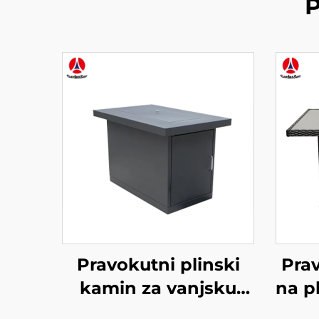
P
Pravokutni plinski
Pra
kamin za vanjsku
na p
uporabu