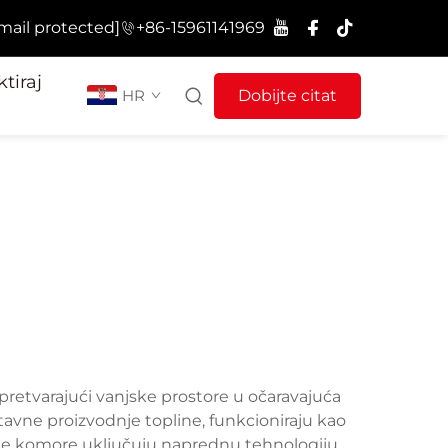
mail protected]
+86-15961141969
tiraj
HR
Dobijte citat
, pretvarajući vanjske prostore u očaravajuća
tavne proizvodnje topline, funkcioniraju kao
sne komore uključuju naprednu tehnologiju