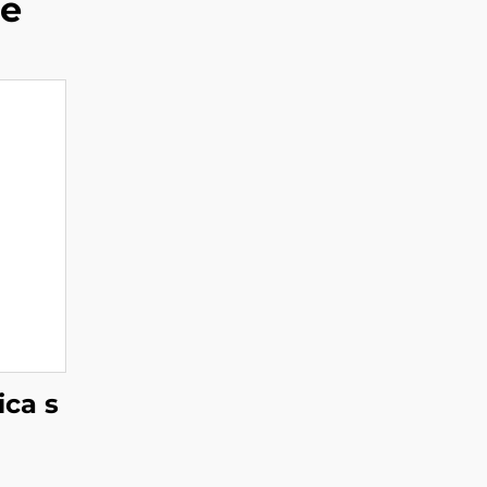
de
ica s