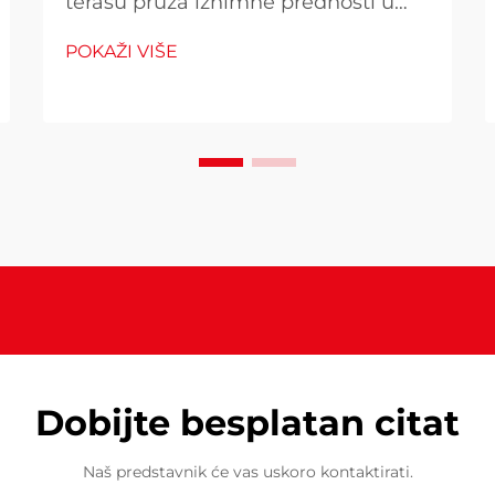
terasu pruža iznimne prednosti u
pogledu performansi koje ih
POKAŽI VIŠE
razlikuju od alternativnih stambenih
uređaja, što ih čini ključnim za
poduzeća i ozbiljne ljubitelje
otvorenog prostora. Ovi
komercijalno kvalitetni grijanja
sustavi pružaju...
Dobijte besplatan citat
Naš predstavnik će vas uskoro kontaktirati.