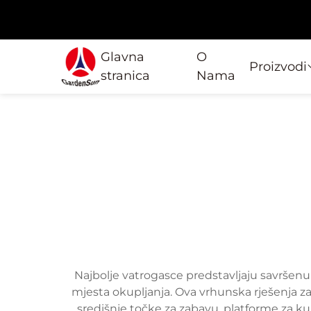
Glavna
O
Proizvodi
stranica
Nama
Najbolje vatrogasce predstavljaju savršenu f
mjesta okupljanja. Ova vrhunska rješenja za
središnje točke za zabavu, platforme za 