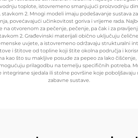
odnju toplote, istovremeno smanjujući proizvodnju dim
1. stavkom 2. Mnogi modeli imaju podešavanje sustava z
nja, povećavajući učinkovitost goriva i vrijeme rada. Najbo
je na otvorenom za pečenje, pečenje, pa čak i za pravlje
tavkom 2. Građevinski materijali obično uključuju čeličn
emenske uvjete, a istovremeno održavaju strukturalni int
tove i štitove od topline koji štite okolna područja i kor
a kao što su makljive posude za pepeo za lako čišćenje,
gućuju prilagodbu na temelju specifičnih potreba. Mn
de integrirane sjedala ili stolne površine koje poboljšav
zabavne sustave.