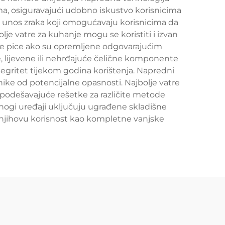
a, osiguravajući udobno iskustvo korisnicima
a unos zraka koji omogućavaju korisnicima da
lje vatre za kuhanje mogu se koristiti i izvan
nje pice ako su opremljene odgovarajućim
e, lijevene ili nehrđajuće čelične komponente
egritet tijekom godina korištenja. Napredni
isnike od potencijalne opasnosti. Najbolje vatre
 podešavajuće rešetke za različite metode
ogi uređaji uključuju ugrađene skladišne
aju njihovu korisnost kao kompletne vanjske