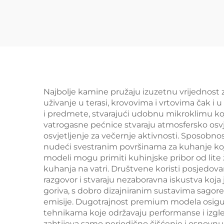
Najbolje kamine pružaju izuzetnu vrijednost
uživanje u terasi, krovovima i vrtovima čak i
i predmete, stvarajući udobnu mikroklimu koja
vatrogasne pećnice stvaraju atmosfersko osvj
osvjetljenje za večernje aktivnosti. Sposob
nudeći svestranim površinama za kuhanje k
modeli mogu primiti kuhinjske pribor od lite ž
kuhanja na vatri. Društvene koristi posjedovan
razgovor i stvaraju nezaboravna iskustva koja 
goriva, s dobro dizajniranim sustavima sagor
emisije. Dugotrajnost premium modela osigur
tehnikama koje održavaju performanse i izgle
zahtijeva samo periodično čišćenje i osnovn