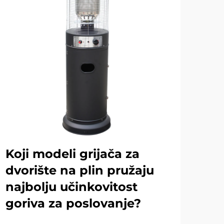
Koji modeli grijača za
Ko
dvorište na plin pružaju
od
najbolju učinkovitost
gr
goriva za poslovanje?
Za o