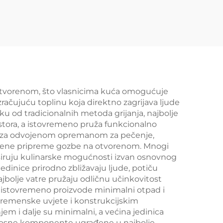
 otvorenom, što vlasnicima kuća omogućuje
račujuću toplinu koja direktno zagrijava ljude
u od tradicionalnih metoda grijanja, najbolje
stora, a istovremeno pruža funkcionalno
ebu za odvojenom opremanom za pečenje,
ožene pripreme gozbe na otvorenom. Mnogi
proširuju kulinarske mogućnosti izvan osnovnog
jedinice prirodno zbližavaju ljude, potiču
ajbolje vatre pružaju odličnu učinkovitost
 a istovremeno proizvode minimalni otpad i
vremenske uvjete i konstrukcijskim
m i dalje su minimalni, a većina jedinica
urnosne komponente ugrađene u najbolje