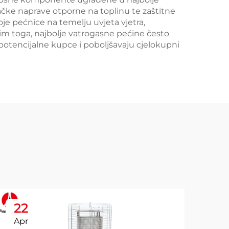
jačke naprave otporne na toplinu te zaštitne
je pećnice na temelju uvjeta vjetra,
sim toga, najbolje vatrogasne pećine često
potencijalne kupce i poboljšavaju cjelokupni
22
2
Apr
Ap