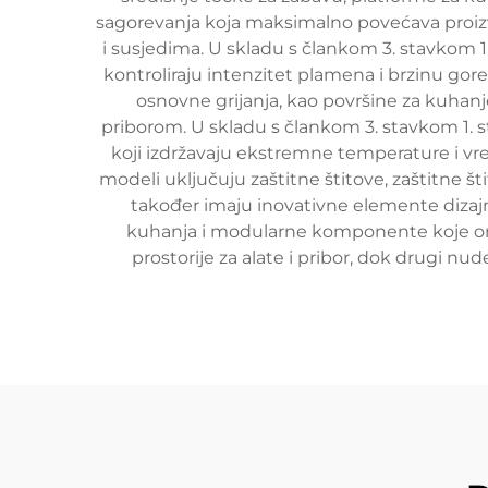
sagorevanja koja maksimalno povećava proizv
i susjedima. U skladu s člankom 3. stavkom 
kontroliraju intenzitet plamena i brzinu gore
osnovne grijanja, kao površine za kuhan
priborom. U skladu s člankom 3. stavkom 1. s
koji izdržavaju ekstremne temperature i vr
modeli uključuju zaštitne štitove, zaštitne šti
također imaju inovativne elemente dizajn
kuhanja i modularne komponente koje omo
prostorije za alate i pribor, dok drugi nu