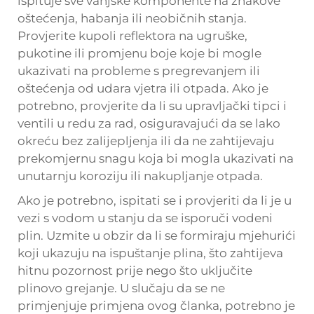
ispituje sve vanjske komponente na znakove
oštećenja, habanja ili neobičnih stanja.
Provjerite kupoli reflektora na ugruške,
pukotine ili promjenu boje koje bi mogle
ukazivati na probleme s pregrevanjem ili
oštećenja od udara vjetra ili otpada. Ako je
potrebno, provjerite da li su upravljački tipci i
ventili u redu za rad, osiguravajući da se lako
okreću bez zalijepljenja ili da ne zahtijevaju
prekomjernu snagu koja bi mogla ukazivati na
unutarnju koroziju ili nakupljanje otpada.
Ako je potrebno, ispitati se i provjeriti da li je u
vezi s vodom u stanju da se isporuči vodeni
plin. Uzmite u obzir da li se formiraju mjehurići
koji ukazuju na ispuštanje plina, što zahtijeva
hitnu pozornost prije nego što uključite
plinovo grejanje. U slučaju da se ne
primjenjuje primjena ovog članka, potrebno je