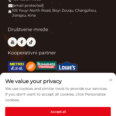
Vijesti
[email protected]
Kamin na otvorenom
Kontaktirajte nas
105 Youyi North Road, Boyi Zouqu, Changzhou,
Jiangsu, Kina
Peć za pizzu
Često se javljaju pitanja
Ostalo
Blog
Društvene mreže
Kooperativni partner
We value your privacy
Povezane certifikacije
We use cookies and similar tools to provide our services.
If you don't want to accept all cookies, click Personalize
cookies.
Accept all