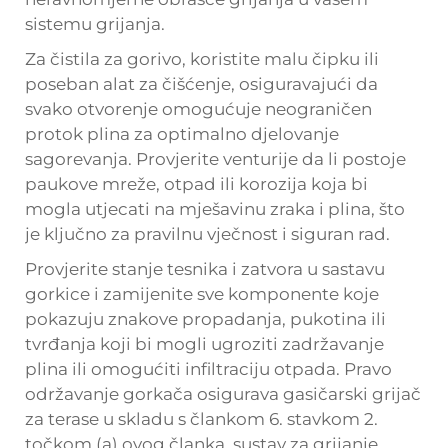
sistemu grijanja.
Za čistila za gorivo, koristite malu čipku ili
poseban alat za čišćenje, osiguravajući da
svako otvorenje omogućuje neograničen
protok plina za optimalno djelovanje
sagorevanja. Provjerite venturije da li postoje
paukove mreže, otpad ili korozija koja bi
mogla utjecati na mješavinu zraka i plina, što
je ključno za pravilnu vječnost i siguran rad.
Provjerite stanje tesnika i zatvora u sastavu
gorkice i zamijenite sve komponente koje
pokazuju znakove propadanja, pukotina ili
tvrđanja koji bi mogli ugroziti zadržavanje
plina ili omogućiti infiltraciju otpada. Pravo
održavanje gorkača osigurava
gasičarski grijač
za terase
u skladu s člankom 6. stavkom 2.
točkom (a) ovog članka, sustav za grijanje