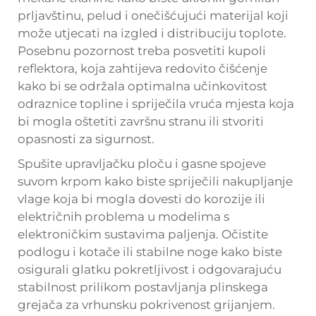
prljavštinu, pelud i onečišćujući materijal koji
može utjecati na izgled i distribuciju toplote.
Posebnu pozornost treba posvetiti kupoli
reflektora, koja zahtijeva redovito čišćenje
kako bi se održala optimalna učinkovitost
odraznice topline i spriječila vruća mjesta koja
bi mogla oštetiti završnu stranu ili stvoriti
opasnosti za sigurnost.
Spušite upravljačku ploču i gasne spojeve
suvom krpom kako biste spriječili nakupljanje
vlage koja bi mogla dovesti do korozije ili
električnih problema u modelima s
elektroničkim sustavima paljenja. Očistite
podlogu i kotače ili stabilne noge kako biste
osigurali glatku pokretljivost i odgovarajuću
stabilnost prilikom postavljanja plinskega
grejača za vrhunsku pokrivenost grijanjem.