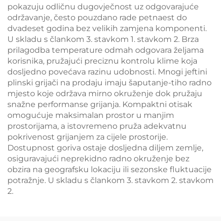
pokazuju odličnu dugovječnost uz odgovarajuće
održavanje, često pouzdano rade petnaest do
dvadeset godina bez velikih zamjena komponenti.
U skladu s člankom 3. stavkom 1. stavkom 2. Brza
prilagodba temperature odmah odgovara željama
korisnika, pružajući preciznu kontrolu klime koja
dosljedno povećava razinu udobnosti. Mnogi jeftini
plinski grijači na prodaju imaju šaputanje-tiho radno
mjesto koje održava mirno okruženje dok pružaju
snažne performanse grijanja. Kompaktni otisak
omogućuje maksimalan prostor u manjim
prostorijama, a istovremeno pruža adekvatnu
pokrivenost grijanjem za cijele prostorije.
Dostupnost goriva ostaje dosljedna diljem zemlje,
osiguravajući neprekidno radno okruženje bez
obzira na geografsku lokaciju ili sezonske fluktuacije
potražnje. U skladu s člankom 3. stavkom 2. stavkom
2.