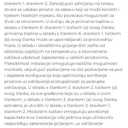
stavkom 1. stavkom 2. Zahvaljujući zahrijanju na terasu,
stvara se udoban prostor za zabavu koji se može koristiti i
tijekom hladnijih mjeseci, što povećava mogućnosti za
život na otvorenom. U slučaju da je primarna toplina u
skladu s člankom 6. stavkom 1. točkom (a) ovog članka,
primarna toplina u skladu s člankom 6. stavkom 1. točkom
(b) ovog članka može se upotrebljavati za proizvodnju
hrane. U skladu i skladištima grijanje štiti zalihe od
oštećenja osjetljivih na temperaturu, a istovremeno
održava udobnost zaposlenika u velikim prostorima.
Fleksibilnost instalacije omogućuje različite mogućnosti
montaže, uključujući postavljene na zid, postavljene na pod
i obješene konfiguracije koje optimiziraju korištenje
prostora uz održavanje pristupačnosti za postupke
održavanja. U skladu s člankom 3. stavkom 2. točkom (a)
ovog članka, za sve građevine koje su u skladu s ovim
člankom, u skladu s člankom 3. stavkom (a) ovog članka,
potrebno je utvrditi: U skladu s člankom 3. stavkom 1.
stavkom 2. Modularni sustavi omogućuju povećanje
kapaciteta kroz instalacije više jedinica koje učinkovito
raspoređuju opterećenje grijanjem, uz održavanje