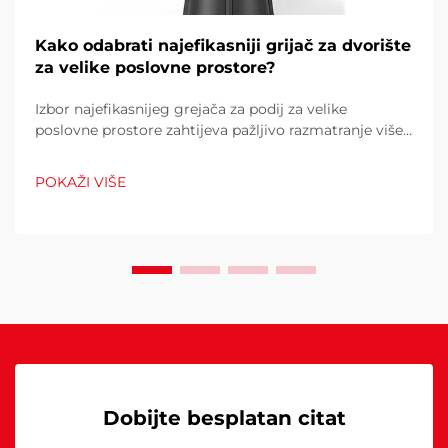
Kako odabrati najefikasniji grijač za dvorište
za velike poslovne prostore?
Izbor najefikasnijeg grejača za podij za velike
poslovne prostore zahtijeva pažljivo razmatranje više
čimbenika koji izravno utječu na operativne troškove,
udobnost kupaca i potrošnju energije. Pogrešan izbor
POKAŽI VIŠE
može rezultirati neadekvatnom toplinom...
Dobijte besplatan citat