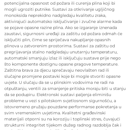
potencijalna opasnost od požara ili curenja plina koji bi
mogli ugroziti putnike. Sustavi za otkrivanje ugljičnog
monoksida neprekidno nadgledaju kvalitetu zraka,
aktivirajući automatsko isključivanje i zvučne alarme kada
se pojave opasne razine plina. Ako se izgaranje iznenada
zaustavi, sigurnosni uređaji za zaštitu od požara odmah će
isključiti plin, čime se spriječava nakupljanje opasnih
plinova u zatvorenim prostorima. Sustavi za zaštitu od
pregrijavanja stalno nadgledaju unutarnju temperaturu,
automatski smanjuju izlaz ili isključuju sustave prije nego
što komponente dostignu opasne pragove temperature.
Zaštitna brava za djecu sprečavaju neovlašten rad ili
slučajne promjene postavki koje bi mogle stvoriti opasne
uvjete. U slučaju da se u plinskim vodovima ne radi na
otpuštanju, ventili za smanjenje pritiska moraju biti u stanju
da se podupiru. Elektronski sustavi paljenja eliminišu
probleme u vezi s pilotskom svjetlosnom sigurnošću, a
istovremeno pružaju pouzdane performanse pokretanja u
svim vremenskim uvjetima. Kvalitetni građevinski
materijali otporni su na koroziju i toplinski stres, čuvajući
strukturni integritet tijekom dužeg radnog razdoblja čak i