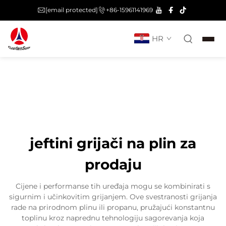
[email protected]
+86-15961141969
HR
jeftini grijači na plin za
prodaju
Cijene i performanse tih uređaja mogu se kombinirati s
sigurnim i učinkovitim grijanjem. Ove svestranosti grijanja
rade na prirodnom plinu ili propanu, pružajući konstantnu
toplinu kroz naprednu tehnologiju sagorevanja koja