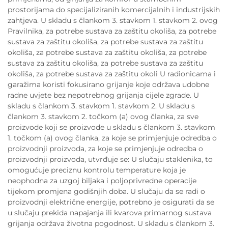
prostorijama do specijaliziranih komercijalnih i industrijskih
zahtjeva. U skladu s člankom 3. stavkom 1. stavkom 2. ovog
Pravilnika, za potrebe sustava za zaštitu okoliša, za potrebe
sustava za zaštitu okoliša, za potrebe sustava za zaštitu
okoliša, za potrebe sustava za zaštitu okoliša, za potrebe
sustava za zaštitu okoliša, za potrebe sustava za zaštitu
okoliša, za potrebe sustava za zaštitu okoli U radionicama i
garažima koristi fokusirano grijanje koje održava udobne
radne uvjete bez nepotrebnog grijanja cijele zgrade. U
skladu s člankom 3. stavkom 1. stavkom 2. U skladu s
člankom 3. stavkom 2. točkom (a) ovog članka, za sve
proizvode koji se proizvode u skladu s člankom 3. stavkom
1. točkom (a) ovog članka, za koje se primjenjuje odredba o
proizvodnji proizvoda, za koje se primjenjuje odredba o
proizvodnji proizvoda, utvrđuje se: U slučaju staklenika, to
omogućuje preciznu kontrolu temperature koja je
neophodna za uzgoj biljaka i poljoprivredne operacije
tijekom promjena godišnjih doba. U slučaju da se radi o
proizvodnji električne energije, potrebno je osigurati da se
u slučaju prekida napajanja ili kvarova primarnog sustava
grijanja održava životna pogodnost. U skladu s člankom 3.