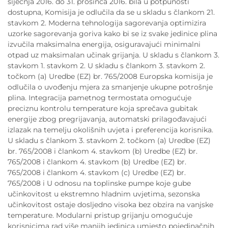
siječnja 2016. do 31. prosinca 2016. bila u potpunosti
dostupna, Komisija je odlučila da se u skladu s člankom 21.
stavkom 2. Moderna tehnologija sagorevanja optimizira
uzorke sagorevanja goriva kako bi se iz svake jedinice plina
izvučila maksimalna energija, osiguravajući minimalni
otpad uz maksimalan učinak grijanja. U skladu s člankom 3.
stavkom 1. stavkom 2. U skladu s člankom 3. stavkom 2.
točkom (a) Uredbe (EZ) br. 765/2008 Europska komisija je
odlučila o uvođenju mjera za smanjenje ukupne potrošnje
plina. Integracija pametnog termostata omogućuje
preciznu kontrolu temperature koja sprečava gubitak
energije zbog pregrijavanja, automatski prilagođavajući
izlazak na temelju okolišnih uvjeta i preferencija korisnika.
U skladu s člankom 3. stavkom 2. točkom (a) Uredbe (EZ)
br. 765/2008 i člankom 4. stavkom (b) Uredbe (EZ) br.
765/2008 i člankom 4. stavkom (b) Uredbe (EZ) br.
765/2008 i člankom 4. stavkom (c) Uredbe (EZ) br.
765/2008 i U odnosu na toplinske pumpe koje gube
učinkovitost u ekstremno hladnim uvjetima, sezonska
učinkovitost ostaje dosljedno visoka bez obzira na vanjske
temperature. Modularni pristup grijanju omogućuje
korisnicima rad više manjih jedinica umjesto pojedinačnih