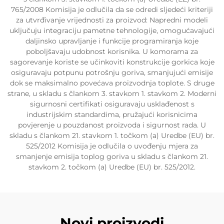
765/2008 Komisija je odlučila da se odredi sljedeći kriteriji
za utvrđivanje vrijednosti za proizvod: Napredni modeli
uključuju integraciju pametne tehnologije, omogućavajući
daljinsko upravljanje i funkcije programiranja koje
poboljšavaju udobnost korisnika. U komorama za
sagorevanje koriste se učinkoviti konstrukcije gorkica koje
osiguravaju potpunu potrošnju goriva, smanjujući emisije
dok se maksimalno povećava proizvodnja toplote. S druge
strane, u skladu s člankom 3. stavkom 1. stavkom 2. Moderni
sigurnosni certifikati osiguravaju usklađenost s
industrijskim standardima, pružajući korisnicima
povjerenje u pouzdanost proizvoda i sigurnost rada. U
skladu s člankom 21. stavkom 1. točkom (a) Uredbe (EU) br.
525/2012 Komisija je odlučila o uvođenju mjera za
smanjenje emisija toplog goriva u skladu s člankom 21.
stavkom 2. točkom (a) Uredbe (EU) br. 525/2012.
Novi proizvodi