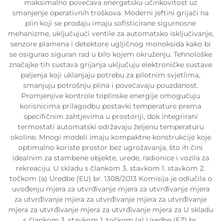
maksimalno povećava energetsku učinkovitost uz
smanjenje operativnih troškova. Moderni jeftini grijači na
plin koji se prodaju imaju sofisticirane sigurnosne
mehanizme, uključujući ventile za automatsko isključivanje,
senzore plamena i detektore ugljičnog monoksida kako bi
se osigurao siguran rad u bilo kojem okruženju. Tehnološke
značajke tih sustava grijanja uključuju elektroničke sustave
paljenja koji uklanjaju potrebu za pilotnim svjetlima,
smanjuju potrošnju plina i povećavaju pouzdanost.
Promjenjive kontrole toplinske energije omogućuju
korisnicima prilagodbu postavki temperature prema
specifičnim zahtjevima u prostoriji, dok integrirani
termostati automatski održavaju željenu temperaturu
okoline. Mnogi modeli imaju kompaktne konstrukcije koje
optimalno koriste prostor bez ugrožavanja, što ih čini
idealnim za stambene objekte, urede, radionice i vozila za
rekreaciju. U skladu s člankom 3. stavkom 1. stavkom 2.
točkom (a) Uredbe (EU) br. 1308/2013 Komisija je odlučila o
uvođenju mjera za utvrđivanje mjera za utvrđivanje mjera
za utvrđivanje mjera za utvrđivanje mjera za utvrđivanje
mjera za utvrđivanje mjera za utvrđivanje mjera za U skladu
s člankom 3. stavkom 1. točkom (a) Uredbe (EZ) br.