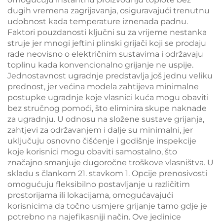
dugih vremena zagrijavanja, osiguravajući trenutnu
udobnost kada temperature iznenada padnu.
Faktori pouzdanosti ključni su za vrijeme nestanka
struje jer mnogi jeftini plinski grijači koji se prodaju
rade neovisno o električnim sustavima i održavaju
toplinu kada konvencionalno grijanje ne uspije.
Jednostavnost ugradnje predstavlja još jednu veliku
prednost, jer većina modela zahtijeva minimalne
postupke ugradnje koje vlasnici kuća mogu obaviti
bez stručnog pomoći, što eliminira skupe naknade
za ugradnju. U odnosu na složene sustave grijanja,
zahtjevi za održavanjem i dalje su minimalni, jer
uključuju osnovno čišćenje i godišnje inspekcije
koje korisnici mogu obaviti samostalno, što
značajno smanjuje dugoročne troškove vlasništva. U
skladu s člankom 21. stavkom 1. Opcije prenosivosti
omogućuju fleksibilno postavljanje u različitim
prostorijama ili lokacijama, omogućavajući
korisnicima da točno usmjere grijanje tamo gdje je
potrebno na najefikasniji način. Ove jedinice