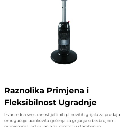
Raznolika Primjena i
Fleksibilnost Ugradnje
Izvanredna svestranost jeftinih plinovitih grijala za prodaju
omogućuje učinkovita rješenja za grijanje u bezbrojnim
primjenama, od grijanja za komfor u stambenim