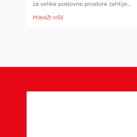
za velike poslovne prostore zahtijeva
pažljivo razmatranje više čimbenika
POKAŽI VIŠE
koji izravno utječu na operativne
troškove, udobnost kupaca i
potrošnju energije. Pogrešan izbor
može rezultirati neadekvatnom
toplinom...