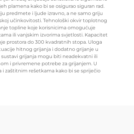
jeh plamena kako bi se osigurao siguran rad.
riju predmete i ljude izravno, a ne samo griju
skoj učinkovitosti. Tehnološki okvir toplotnog
avanje topline koje korisnicima omogućuje
ma ili vanjskim izvorima svjetlosti. Kapacitet
nje prostora do 300 kvadratnih stopa. Uloga
ituacije hitnog grijanja i dodatno grijanje u
ustavi grijanja mogu biti neadekvatni ili
enom i privremene potrebe za grijanjem. U
 i zaštitnim rešetkama kako bi se spriječio