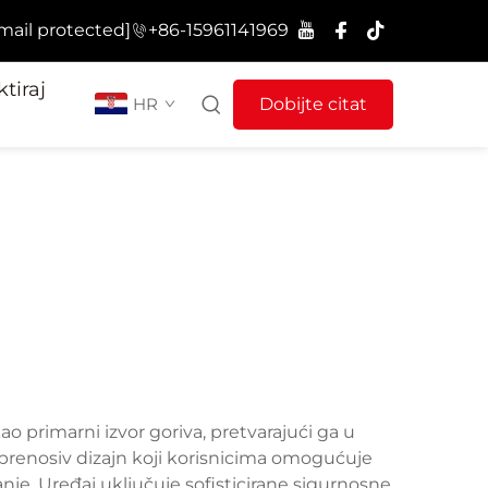
mail protected]
+86-15961141969
tiraj
HR
Dobijte citat
ao primarni izvor goriva, pretvarajući ga u
 prenosiv dizajn koji korisnicima omogućuje
janje. Uređaj uključuje sofisticirane sigurnosne