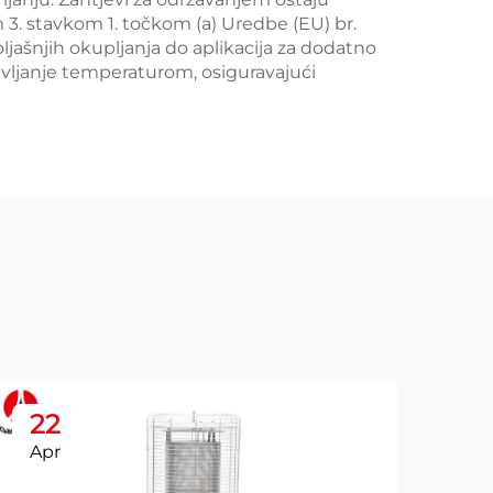
 3. stavkom 1. točkom (a) Uredbe (EU) br.
jašnjih okupljanja do aplikacija za dodatno
avljanje temperaturom, osiguravajući
22
2
Apr
Ap