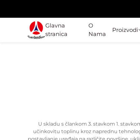
Glavna
O
Proizvodi
stranica
Nama
U skladu s člankom 3. stavkom 1. stavkom 2
učinkovitu toplinu kroz naprednu tehnologi
postavljanje uređaja na različite površine, ukl