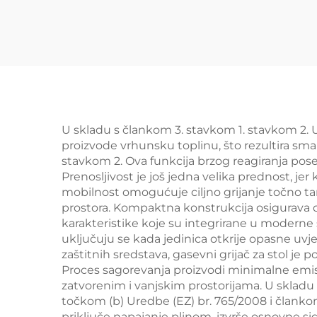
U skladu s člankom 3. stavkom 1. stavkom 2. U
proizvode vrhunsku toplinu, što rezultira sm
stavkom 2. Ova funkcija brzog reagiranja pose
Prenosljivost je još jedna velika prednost, j
mobilnost omogućuje ciljno grijanje točno tam
prostora. Kompaktna konstrukcija osigurava 
karakteristike koje su integrirane u moderne 
uključuju se kada jedinica otkrije opasne uvj
zaštitnih sredstava, gasevni grijač za stol j
Proces sagorevanja proizvodi minimalne emisij
zatvorenim i vanjskim prostorijama. U skladu
točkom (b) Uredbe (EZ) br. 765/2008 i članko
priključe napajanje plinom, izvrše osnovne s