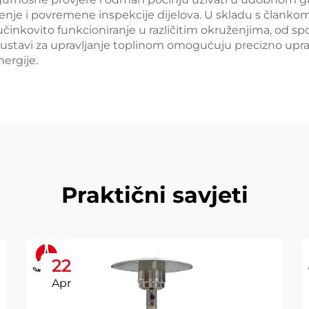
enje i povremene inspekcije dijelova. U skladu s člankom
kovito funkcioniranje u različitim okruženjima, od spol
 sustavi za upravljanje toplinom omogućuju precizno upr
ergije.
Praktični savjeti
22
Apr