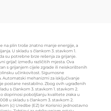
e na plin troše znatno manje energije, a
janja. U skladu s člankom 3. stavkom 1.
a su potrebne brze rešenja za grijanje.
ni grijač između različitih mjesta. Ova
 s grijanjem cijele zgrade ili neiskorištenih
plinsku učinkovitost. Sigurnosne
da. Automatski mehanizmi za isključivanje
anje postane nestabilno. Zbog ovih ugrađenih
kladu s člankom 3. stavkom 1. stavkom 2.
o doprinosi poboljšanju kvalitete zraka u
2008 u skladu s člankom 3. stavkom 2.
čkom (c) Uredbe (EZ) br Korisnici jednostavno
janju. Zahtjevi za održavanjem ostaju