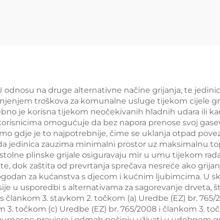
 odnosu na druge alternativne načine grijanja, te jedinic
anjenjem troškova za komunalne usluge tijekom cijele gri
bno je korisna tijekom neočekivanih hladnih udara ili kad
er korisnicima omogućuje da bez napora prenose svoj gasev
o gdje je to najpotrebnije, čime se uklanja otpad povezan
da jedinica zauzima minimalni prostor uz maksimalnu to
stolne plinske grijale osiguravaju mir u umu tijekom ra
ete, dok zaštita od prevrtanja sprečava nesreće ako grij
e pogodan za kućanstva s djecom i kućnim ljubimcima. U s
e u usporedbi s alternativama za sagorevanje drveta, št
 s člankom 3. stavkom 2. točkom (a) Uredbe (EZ) br. 765/
m 3. točkom (c) Uredbe (EZ) br. 765/2008 i člankom 3. to
igurnosne provjere i odmah počinju uživati u udobnom gri