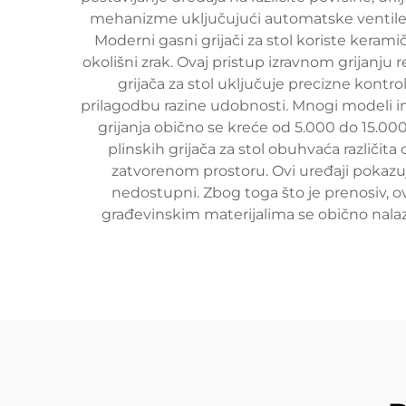
mehanizme uključujući automatske ventile za
Moderni gasni grijači za stol koriste keramič
okolišni zrak. Ovaj pristup izravnom grijanju
grijača za stol uključuje precizne kontr
prilagodbu razine udobnosti. Mnogi modeli ima
grijanja obično se kreće od 5.000 do 15.00
plinskih grijača za stol obuhvaća različita 
zatvorenom prostoru. Ovi uređaji pokazuj
nedostupni. Zbog toga što je prenosiv, o
građevinskim materijalima se obično nalazi