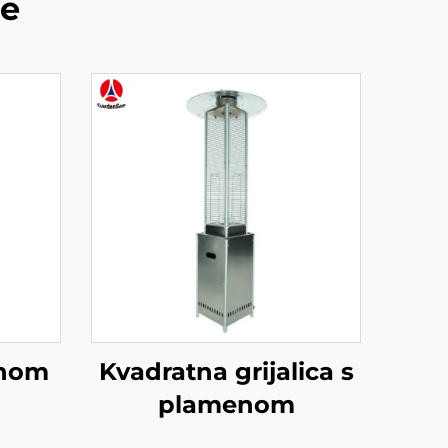
de
enom
Kvadratna grijalica s
plamenom