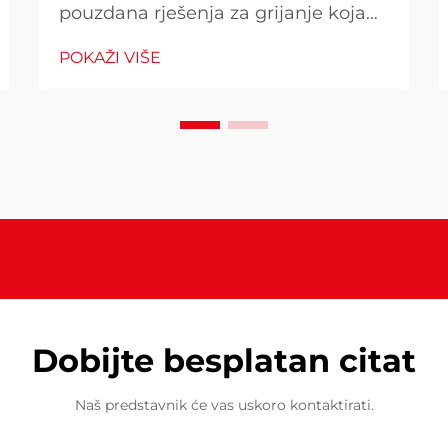
pouzdana rješenja za grijanje koja
kombiniraju učinkovitost i
POKAŽI VIŠE
beskompromisne sigurnosne
standarde. Kada birate grejač za vaš
vanjski prostor, razumijevanje zašto
napredne sigurnosne funkcije i
materijal visoke performanse
postaju...
Dobijte besplatan citat
Naš predstavnik će vas uskoro kontaktirati.