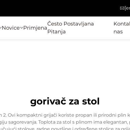
[e
Često Postavljana
Kontak
Novice
Primjena
Pitanja
nas
gorivač za stol
. Ovi kompaktni grijači koriste propan ili prirodni plin k
ju sagorevanja. Toplota za stol s plinom ima elegantan,
jučujući stolove, radne površine i određene stolice za gri