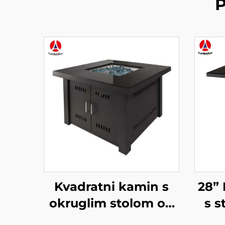
P
Kvadratni kamin s
28” 
okruglim stolom od
s s
stakla