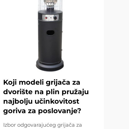
Koji modeli grijača za
Ko
dvorište na plin pružaju
od
najbolju učinkovitost
gr
goriva za poslovanje?
Za o
dvor
Izbor odgovarajućeg grijača za