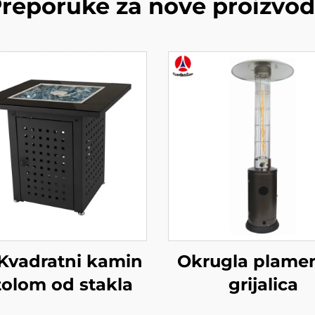
reporuke za nove proizvo
Kvadratni kamin
Okrugla plam
tolom od stakla
grijalica