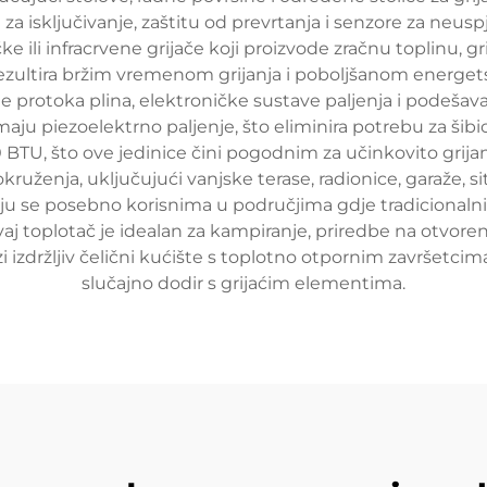
 isključivanje, zaštitu od prevrtanja i senzore za neusp
ke ili infracrvene grijače koji proizvode zračnu toplinu, g
 rezultira bržim vremenom grijanja i poboljšanom energet
ole protoka plina, elektroničke sustave paljenja i podeš
ju piezoelektrno paljenje, što eliminira potrebu za šibica
0 BTU, što ove jedinice čini pogodnim za učinkovito grija
okruženja, uključujući vanjske terase, radionice, garaže, s
u se posebno korisnima u područjima gdje tradicionalni s
vaj toplotač je idealan za kampiranje, priredbe na otvor
 izdržljiv čelični kućište s toplotno otpornim završetcima
slučajno dodir s grijaćim elementima.