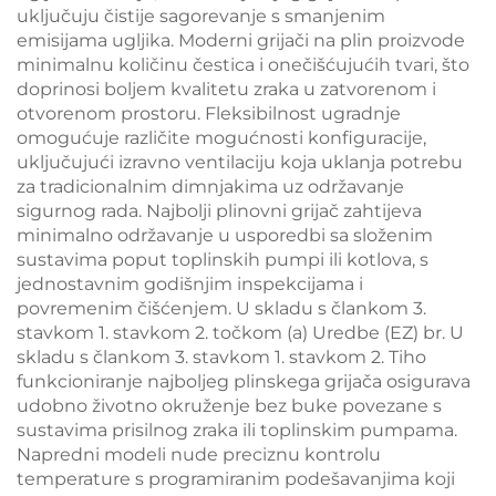
uključuju čistije sagorevanje s smanjenim
emisijama ugljika. Moderni grijači na plin proizvode
minimalnu količinu čestica i onečišćujućih tvari, što
doprinosi boljem kvalitetu zraka u zatvorenom i
otvorenom prostoru. Fleksibilnost ugradnje
omogućuje različite mogućnosti konfiguracije,
uključujući izravno ventilaciju koja uklanja potrebu
za tradicionalnim dimnjakima uz održavanje
sigurnog rada. Najbolji plinovni grijač zahtijeva
minimalno održavanje u usporedbi sa složenim
sustavima poput toplinskih pumpi ili kotlova, s
jednostavnim godišnjim inspekcijama i
povremenim čišćenjem. U skladu s člankom 3.
stavkom 1. stavkom 2. točkom (a) Uredbe (EZ) br. U
skladu s člankom 3. stavkom 1. stavkom 2. Tiho
funkcioniranje najboljeg plinskega grijača osigurava
udobno životno okruženje bez buke povezane s
sustavima prisilnog zraka ili toplinskim pumpama.
Napredni modeli nude preciznu kontrolu
temperature s programiranim podešavanjima koji