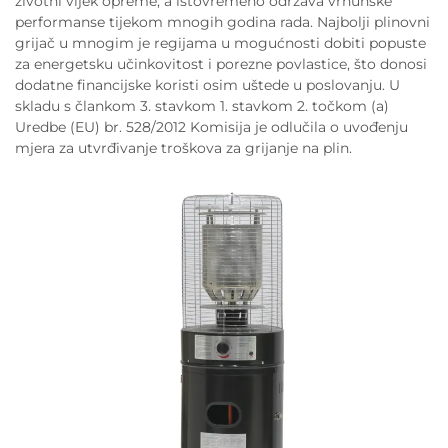
životni vijek opreme, a istovremeno održava vrhunske
performanse tijekom mnogih godina rada. Najbolji plinovni
grijač u mnogim je regijama u mogućnosti dobiti popuste
za energetsku učinkovitost i porezne povlastice, što donosi
dodatne financijske koristi osim uštede u poslovanju. U
skladu s člankom 3. stavkom 1. stavkom 2. točkom (a)
Uredbe (EU) br. 528/2012 Komisija je odlučila o uvođenju
mjera za utvrđivanje troškova za grijanje na plin.