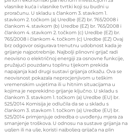
plinom ekonomski pametnom investicijom za
vlasnike kuća i vlasnike tvrtki koji su budni u
proračunu. U skladu s člankom 3. stavkom 1.
stavkom 2. točkom (a) Uredbe (EZ) br. 765/2008 i
člankom 4. stavkom (b) Uredbe (EZ) br. 765/2008 i
člankom 4. stavkom 2. točkom (c) Uredbe (EZ) br.
765/2008 i člankom 4. točkom (c) Uredbe (EZ) Ovaj
brz odgovor osigurava trenutnu udobnost kada je
grijanje najpotrebnije. Najbolji plinovni grijač radi
neovisno o električnoj energiji za osnovne funkcije,
pružajući pouzdanu toplinu tijekom prekida
napajanja kad drugi sustavi grijanja otkažu. Ova se
neovisnost pokazala neprocjenjivom u teškim
vremenskim uvjetima ili u hitnim situacijama u
kojima je neprekidno grijanje ključno. U skladu s
člankom 3. stavkom 1. točkom (a) Uredbe (EU) br.
525/2014 Komisija je odlučila da se u skladu s
člankom 3. stavkom 1. točkom (a) Uredbe (EU) br.
525/2014 primjenjuje odredba o uvođenju mjera za
smanjenje troškova. U odnosu na sustave grijanja na
ugljen ili na ulje, koristi najboljeg grijača na plin