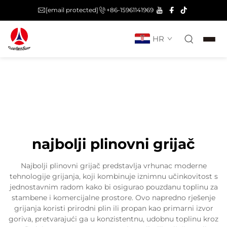
[email protected]
+86-15961141969
HR
najbolji plinovni grijač
Najbolji plinovni grijač predstavlja vrhunac moderne
tehnologije grijanja, koji kombinuje iznimnu učinkovitost s
jednostavnim radom kako bi osigurao pouzdanu toplinu za
stambene i komercijalne prostore. Ovo napredno rješenje
grijanja koristi prirodni plin ili propan kao primarni izvor
goriva, pretvarajući ga u konzistentnu, udobnu toplinu kroz