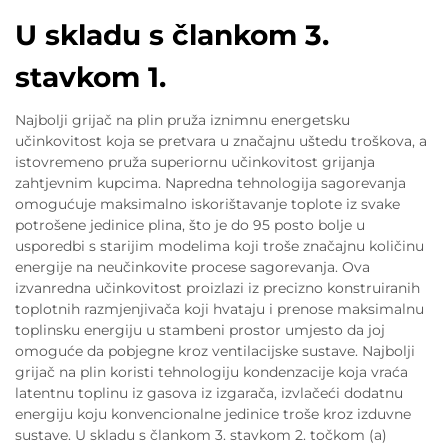
U skladu s člankom 3.
stavkom 1.
Najbolji grijač na plin pruža iznimnu energetsku
učinkovitost koja se pretvara u značajnu uštedu troškova, a
istovremeno pruža superiornu učinkovitost grijanja
zahtjevnim kupcima. Napredna tehnologija sagorevanja
omogućuje maksimalno iskorištavanje toplote iz svake
potrošene jedinice plina, što je do 95 posto bolje u
usporedbi s starijim modelima koji troše značajnu količinu
energije na neučinkovite procese sagorevanja. Ova
izvanredna učinkovitost proizlazi iz precizno konstruiranih
toplotnih razmjenjivača koji hvataju i prenose maksimalnu
toplinsku energiju u stambeni prostor umjesto da joj
omoguće da pobjegne kroz ventilacijske sustave. Najbolji
grijač na plin koristi tehnologiju kondenzacije koja vraća
latentnu toplinu iz gasova iz izgarača, izvlačeći dodatnu
energiju koju konvencionalne jedinice troše kroz izduvne
sustave. U skladu s člankom 3. stavkom 2. točkom (a)