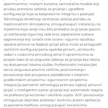
apartmanima i manjim kućama, samostalne modele koji
pružaju prenosna rješenja za grijanje i ugrađene
konfiguracije koje se besprekorno integrisu s postojeć
Tehnologija direktnog ventilacije uklanja potrebu za
tradicionalnim dimnjakima, omogućavajući instalaciju na
mjestima koja ranije nisu bila prikladna za grijanje gasom,
uz održavanje sigurnog rada kroz zapečaćene sustave
sagorevanja koji izvlače zrak izvana i sigurno ispuštaju
ispušne plinove na Najbolji grijač plina može se prilagoditi
različitim konfiguracijama opskrbe plinom, učinkovito
radeći s vodovima prirodnog plina ili spremnicima za
propan kako bi se osigurala rješenja za grijanje bez obzira
na dostupnost lokalne službe. Profesionalni instalacijski
servis osigurava pravilno veličine, pozicioniranje i
povezivanje dok provjerava usklađenost s lokalnim
građevinskim propisima i sigurnosnim propisima.
Integracija pametnih tehnologija pretvara najbolji plinovni
grijač u inteligentni sustav grijanja koji automatski reagira
na preferencije korisnika i okolišne uvjete. WiFi povezivanje
omogućuje daljinsko praćenje i kontrolu putem aplikacija
za pametne telefone, omogućavajući korisnicima