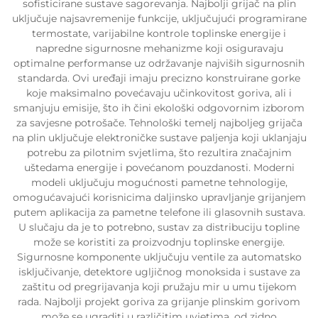
sofisticirane sustave sagorevanja. Najbolji grijač na plin
uključuje najsavremenije funkcije, uključujući programirane
termostate, varijabilne kontrole toplinske energije i
napredne sigurnosne mehanizme koji osiguravaju
optimalne performanse uz održavanje najviših sigurnosnih
standarda. Ovi uređaji imaju precizno konstruirane gorke
koje maksimalno povećavaju učinkovitost goriva, ali i
smanjuju emisije, što ih čini ekološki odgovornim izborom
za savjesne potrošače. Tehnološki temelj najboljeg grijača
na plin uključuje elektroničke sustave paljenja koji uklanjaju
potrebu za pilotnim svjetlima, što rezultira značajnim
uštedama energije i povećanom pouzdanosti. Moderni
modeli uključuju mogućnosti pametne tehnologije,
omogućavajući korisnicima daljinsko upravljanje grijanjem
putem aplikacija za pametne telefone ili glasovnih sustava.
U slučaju da je to potrebno, sustav za distribuciju topline
može se koristiti za proizvodnju toplinske energije.
Sigurnosne komponente uključuju ventile za automatsko
isključivanje, detektore ugljičnog monoksida i sustave za
zaštitu od pregrijavanja koji pružaju mir u umu tijekom
rada. Najbolji projekt goriva za grijanje plinskim gorivom
može se ugraditi u različitim uvjetima, od zidno