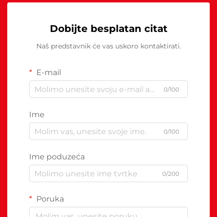
Dobijte besplatan citat
Naš predstavnik će vas uskoro kontaktirati.
E-mail
0/100
Ime
0/100
Ime poduzeća
0/200
Poruka