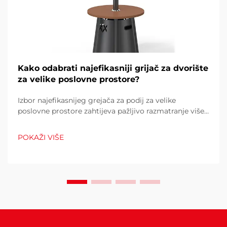
Kako odabrati najefikasniji grijač za dvorište
za velike poslovne prostore?
Izbor najefikasnijeg grejača za podij za velike
poslovne prostore zahtijeva pažljivo razmatranje više
čimbenika koji izravno utječu na operativne troškove,
udobnost kupaca i potrošnju energije. Pogrešan izbor
POKAŽI VIŠE
može rezultirati neadekvatnom toplinom...