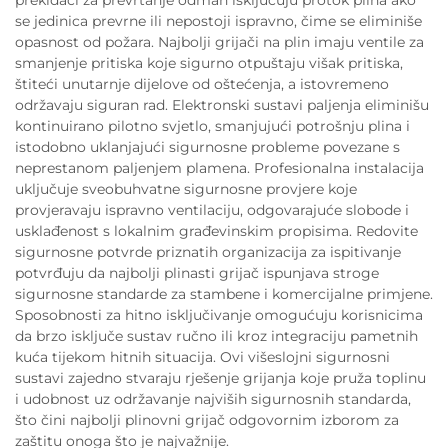
prekidači za prevrtanje odmah isključuju protok plina ako
se jedinica prevrne ili nepostoji ispravno, čime se eliminiše
opasnost od požara. Najbolji grijači na plin imaju ventile za
smanjenje pritiska koje sigurno otpuštaju višak pritiska,
štiteći unutarnje dijelove od oštećenja, a istovremeno
održavaju siguran rad. Elektronski sustavi paljenja eliminišu
kontinuirano pilotno svjetlo, smanjujući potrošnju plina i
istodobno uklanjajući sigurnosne probleme povezane s
neprestanom paljenjem plamena. Profesionalna instalacija
uključuje sveobuhvatne sigurnosne provjere koje
provjeravaju ispravno ventilaciju, odgovarajuće slobode i
usklađenost s lokalnim građevinskim propisima. Redovite
sigurnosne potvrde priznatih organizacija za ispitivanje
potvrđuju da najbolji plinasti grijač ispunjava stroge
sigurnosne standarde za stambene i komercijalne primjene.
Sposobnosti za hitno isključivanje omogućuju korisnicima
da brzo isključe sustav ručno ili kroz integraciju pametnih
kuća tijekom hitnih situacija. Ovi višeslojni sigurnosni
sustavi zajedno stvaraju rješenje grijanja koje pruža toplinu
i udobnost uz održavanje najviših sigurnosnih standarda,
što čini najbolji plinovni grijač odgovornim izborom za
zaštitu onoga što je najvažnije.