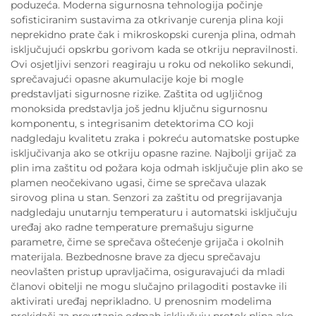
poduzeća. Moderna sigurnosna tehnologija počinje
sofisticiranim sustavima za otkrivanje curenja plina koji
neprekidno prate čak i mikroskopski curenja plina, odmah
isključujući opskrbu gorivom kada se otkriju nepravilnosti.
Ovi osjetljivi senzori reagiraju u roku od nekoliko sekundi,
sprečavajući opasne akumulacije koje bi mogle
predstavljati sigurnosne rizike. Zaštita od ugljičnog
monoksida predstavlja još jednu ključnu sigurnosnu
komponentu, s integrisanim detektorima CO koji
nadgledaju kvalitetu zraka i pokreću automatske postupke
isključivanja ako se otkriju opasne razine. Najbolji grijač za
plin ima zaštitu od požara koja odmah isključuje plin ako se
plamen neočekivano ugasi, čime se sprečava ulazak
sirovog plina u stan. Senzori za zaštitu od pregrijavanja
nadgledaju unutarnju temperaturu i automatski isključuju
uređaj ako radne temperature premašuju sigurne
parametre, čime se sprečava oštećenje grijača i okolnih
materijala. Bezbednosne brave za djecu sprečavaju
neovlašten pristup upravljačima, osiguravajući da mladi
članovi obitelji ne mogu slučajno prilagoditi postavke ili
aktivirati uređaj neprikladno. U prenosnim modelima