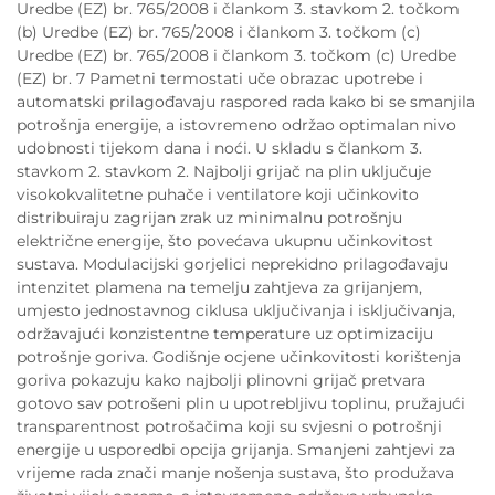
Uredbe (EZ) br. 765/2008 i člankom 3. stavkom 2. točkom
(b) Uredbe (EZ) br. 765/2008 i člankom 3. točkom (c)
Uredbe (EZ) br. 765/2008 i člankom 3. točkom (c) Uredbe
(EZ) br. 7 Pametni termostati uče obrazac upotrebe i
automatski prilagođavaju raspored rada kako bi se smanjila
potrošnja energije, a istovremeno održao optimalan nivo
udobnosti tijekom dana i noći. U skladu s člankom 3.
stavkom 2. stavkom 2. Najbolji grijač na plin uključuje
visokokvalitetne puhače i ventilatore koji učinkovito
distribuiraju zagrijan zrak uz minimalnu potrošnju
električne energije, što povećava ukupnu učinkovitost
sustava. Modulacijski gorjelici neprekidno prilagođavaju
intenzitet plamena na temelju zahtjeva za grijanjem,
umjesto jednostavnog ciklusa uključivanja i isključivanja,
održavajući konzistentne temperature uz optimizaciju
potrošnje goriva. Godišnje ocjene učinkovitosti korištenja
goriva pokazuju kako najbolji plinovni grijač pretvara
gotovo sav potrošeni plin u upotrebljivu toplinu, pružajući
transparentnost potrošačima koji su svjesni o potrošnji
energije u usporedbi opcija grijanja. Smanjeni zahtjevi za
vrijeme rada znači manje nošenja sustava, što produžava