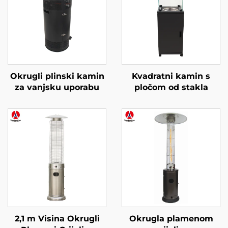
Okrugli plinski kamin
Kvadratni kamin s
za vanjsku uporabu
pločom od stakla
2,1 m Visina Okrugli
Okrugla plamenom