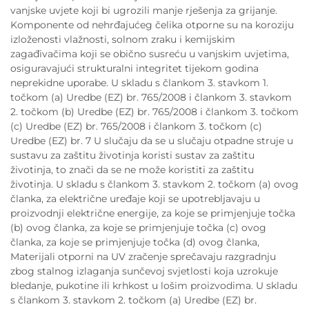
vanjske uvjete koji bi ugrozili manje rješenja za grijanje.
Komponente od nehrđajućeg čelika otporne su na koroziju
izloženosti vlažnosti, solnom zraku i kemijskim
zagađivačima koji se obično susreću u vanjskim uvjetima,
osiguravajući strukturalni integritet tijekom godina
neprekidne uporabe. U skladu s člankom 3. stavkom 1.
točkom (a) Uredbe (EZ) br. 765/2008 i člankom 3. stavkom
2. točkom (b) Uredbe (EZ) br. 765/2008 i člankom 3. točkom
(c) Uredbe (EZ) br. 765/2008 i člankom 3. točkom (c)
Uredbe (EZ) br. 7 U slučaju da se u slučaju otpadne struje u
sustavu za zaštitu životinja koristi sustav za zaštitu
životinja, to znači da se ne može koristiti za zaštitu
životinja. U skladu s člankom 3. stavkom 2. točkom (a) ovog
članka, za električne uređaje koji se upotrebljavaju u
proizvodnji električne energije, za koje se primjenjuje točka
(b) ovog članka, za koje se primjenjuje točka (c) ovog
članka, za koje se primjenjuje točka (d) ovog članka,
Materijali otporni na UV zračenje sprečavaju razgradnju
zbog stalnog izlaganja sunčevoj svjetlosti koja uzrokuje
bledanje, pukotine ili krhkost u lošim proizvodima. U skladu
s člankom 3. stavkom 2. točkom (a) Uredbe (EZ) br.