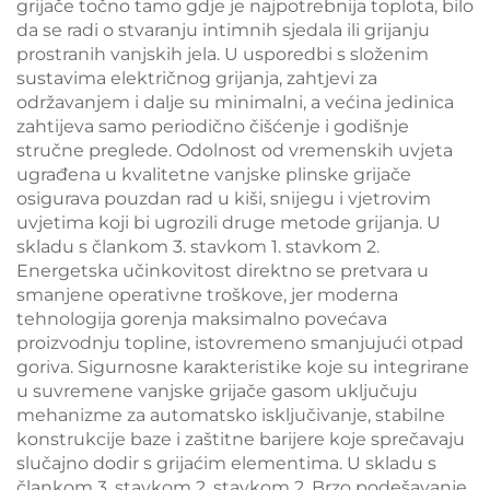
grijače točno tamo gdje je najpotrebnija toplota, bilo
da se radi o stvaranju intimnih sjedala ili grijanju
prostranih vanjskih jela. U usporedbi s složenim
sustavima električnog grijanja, zahtjevi za
održavanjem i dalje su minimalni, a većina jedinica
zahtijeva samo periodično čišćenje i godišnje
stručne preglede. Odolnost od vremenskih uvjeta
ugrađena u kvalitetne vanjske plinske grijače
osigurava pouzdan rad u kiši, snijegu i vjetrovim
uvjetima koji bi ugrozili druge metode grijanja. U
skladu s člankom 3. stavkom 1. stavkom 2.
Energetska učinkovitost direktno se pretvara u
smanjene operativne troškove, jer moderna
tehnologija gorenja maksimalno povećava
proizvodnju topline, istovremeno smanjujući otpad
goriva. Sigurnosne karakteristike koje su integrirane
u suvremene vanjske grijače gasom uključuju
mehanizme za automatsko isključivanje, stabilne
konstrukcije baze i zaštitne barijere koje sprečavaju
slučajno dodir s grijaćim elementima. U skladu s
člankom 3. stavkom 2. stavkom 2. Brzo podešavanje