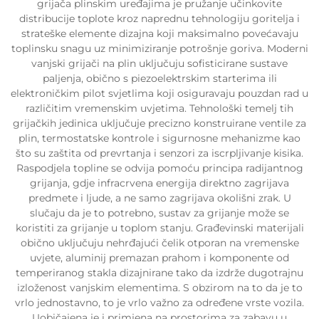
grijača plinskim uređajima je pružanje učinkovite
distribucije toplote kroz naprednu tehnologiju goritelja i
strateške elemente dizajna koji maksimalno povećavaju
toplinsku snagu uz minimiziranje potrošnje goriva. Moderni
vanjski grijači na plin uključuju sofisticirane sustave
paljenja, obično s piezoelektrskim starterima ili
elektroničkim pilot svjetlima koji osiguravaju pouzdan rad u
različitim vremenskim uvjetima. Tehnološki temelj tih
grijačkih jedinica uključuje precizno konstruirane ventile za
plin, termostatske kontrole i sigurnosne mehanizme kao
što su zaštita od prevrtanja i senzori za iscrpljivanje kisika.
Raspodjela topline se odvija pomoću principa radijantnog
grijanja, gdje infracrvena energija direktno zagrijava
predmete i ljude, a ne samo zagrijava okolišni zrak. U
slučaju da je to potrebno, sustav za grijanje može se
koristiti za grijanje u toplom stanju. Građevinski materijali
obično uključuju nehrđajući čelik otporan na vremenske
uvjete, aluminij premazan prahom i komponente od
temperiranog stakla dizajnirane tako da izdrže dugotrajnu
izloženost vanjskim elementima. S obzirom na to da je to
vrlo jednostavno, to je vrlo važno za određene vrste vozila.
Uobičajena je i primjena na prostorima za zabavu u