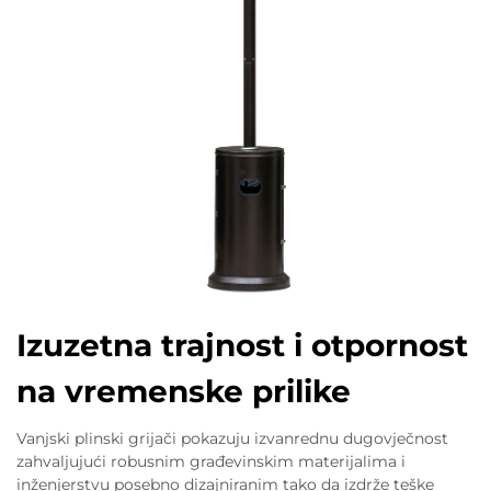
Izuzetna trajnost i otpornost
na vremenske prilike
Vanjski plinski grijači pokazuju izvanrednu dugovječnost
zahvaljujući robusnim građevinskim materijalima i
inženjerstvu posebno dizajniranim tako da izdrže teške