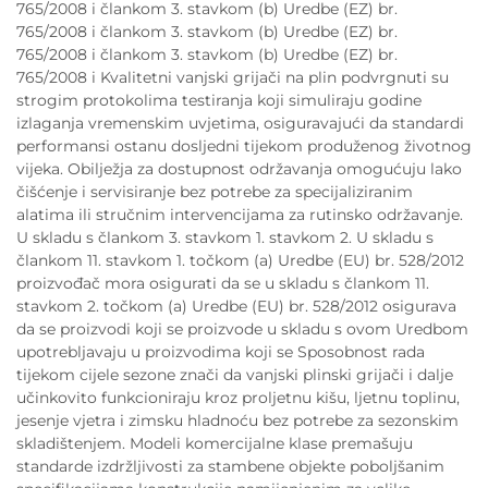
765/2008 i člankom 3. stavkom (b) Uredbe (EZ) br.
765/2008 i člankom 3. stavkom (b) Uredbe (EZ) br.
765/2008 i člankom 3. stavkom (b) Uredbe (EZ) br.
765/2008 i Kvalitetni vanjski grijači na plin podvrgnuti su
strogim protokolima testiranja koji simuliraju godine
izlaganja vremenskim uvjetima, osiguravajući da standardi
performansi ostanu dosljedni tijekom produženog životnog
vijeka. Obilježja za dostupnost održavanja omogućuju lako
čišćenje i servisiranje bez potrebe za specijaliziranim
alatima ili stručnim intervencijama za rutinsko održavanje.
U skladu s člankom 3. stavkom 1. stavkom 2. U skladu s
člankom 11. stavkom 1. točkom (a) Uredbe (EU) br. 528/2012
proizvođač mora osigurati da se u skladu s člankom 11.
stavkom 2. točkom (a) Uredbe (EU) br. 528/2012 osigurava
da se proizvodi koji se proizvode u skladu s ovom Uredbom
upotrebljavaju u proizvodima koji se Sposobnost rada
tijekom cijele sezone znači da vanjski plinski grijači i dalje
učinkovito funkcioniraju kroz proljetnu kišu, ljetnu toplinu,
jesenje vjetra i zimsku hladnoću bez potrebe za sezonskim
skladištenjem. Modeli komercijalne klase premašuju
standarde izdržljivosti za stambene objekte poboljšanim