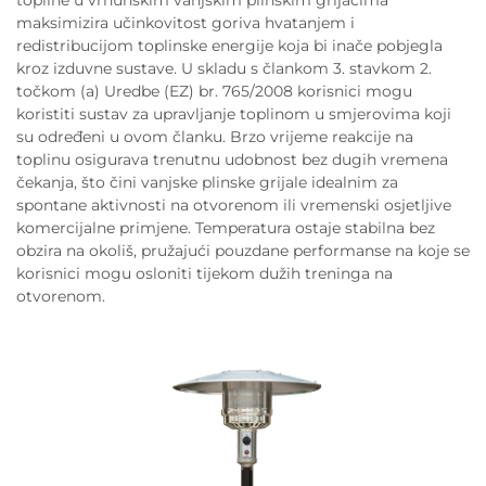
topline u vrhunskim vanjskim plinskim grijačima
maksimizira učinkovitost goriva hvatanjem i
redistribucijom toplinske energije koja bi inače pobjegla
kroz izduvne sustave. U skladu s člankom 3. stavkom 2.
točkom (a) Uredbe (EZ) br. 765/2008 korisnici mogu
koristiti sustav za upravljanje toplinom u smjerovima koji
su određeni u ovom članku. Brzo vrijeme reakcije na
toplinu osigurava trenutnu udobnost bez dugih vremena
čekanja, što čini vanjske plinske grijale idealnim za
spontane aktivnosti na otvorenom ili vremenski osjetljive
komercijalne primjene. Temperatura ostaje stabilna bez
obzira na okoliš, pružajući pouzdane performanse na koje se
korisnici mogu osloniti tijekom dužih treninga na
otvorenom.