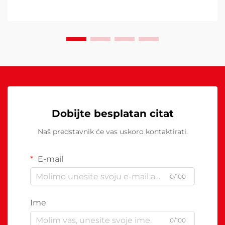
može rezultirati neadekvatnom toplinom...
Dobijte besplatan citat
Naš predstavnik će vas uskoro kontaktirati.
E-mail
0/100
Ime
0/100