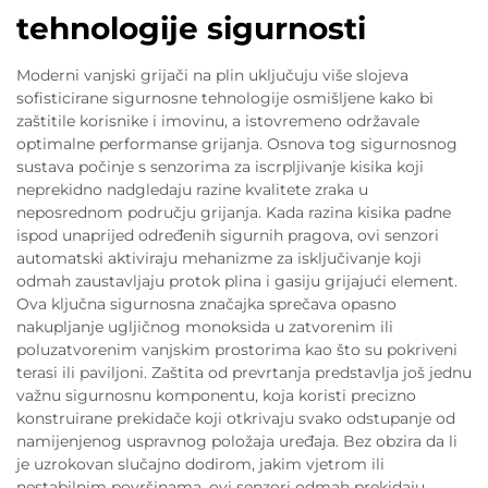
tehnologije sigurnosti
Moderni vanjski grijači na plin uključuju više slojeva
sofisticirane sigurnosne tehnologije osmišljene kako bi
zaštitile korisnike i imovinu, a istovremeno održavale
optimalne performanse grijanja. Osnova tog sigurnosnog
sustava počinje s senzorima za iscrpljivanje kisika koji
neprekidno nadgledaju razine kvalitete zraka u
neposrednom području grijanja. Kada razina kisika padne
ispod unaprijed određenih sigurnih pragova, ovi senzori
automatski aktiviraju mehanizme za isključivanje koji
odmah zaustavljaju protok plina i gasiju grijajući element.
Ova ključna sigurnosna značajka sprečava opasno
nakupljanje ugljičnog monoksida u zatvorenim ili
poluzatvorenim vanjskim prostorima kao što su pokriveni
terasi ili paviljoni. Zaštita od prevrtanja predstavlja još jednu
važnu sigurnosnu komponentu, koja koristi precizno
konstruirane prekidače koji otkrivaju svako odstupanje od
namijenjenog uspravnog položaja uređaja. Bez obzira da li
je uzrokovan slučajno dodirom, jakim vjetrom ili
nestabilnim površinama, ovi senzori odmah prekidaju