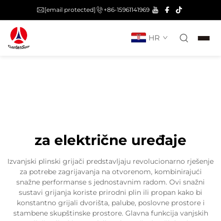
[email protected]
+86-15961141969
HR
za električne uređaje
Izvanjski plinski grijači predstavljaju revolucionarno rješenje
za potrebe zagrijavanja na otvorenom, kombinirajući
snažne performanse s jednostavnim radom. Ovi snažni
sustavi grijanja koriste prirodni plin ili propan kako bi
konstantno grijali dvorišta, palube, poslovne prostore i
stambene skupštinske prostore. Glavna funkcija vanjskih