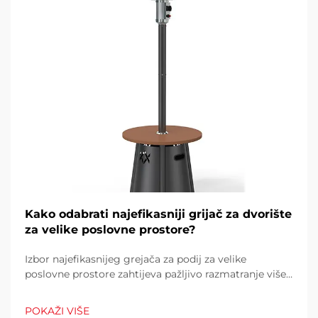
Kako odabrati najefikasniji grijač za dvorište
za velike poslovne prostore?
Izbor najefikasnijeg grejača za podij za velike
poslovne prostore zahtijeva pažljivo razmatranje više
čimbenika koji izravno utječu na operativne troškove,
udobnost kupaca i potrošnju energije. Pogrešan izbor
POKAŽI VIŠE