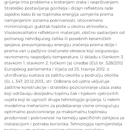
grijanje ima problema s kretanjem zraka i raspršivanjem.
Strateško postavljanje goritelja i dizajn reflektora rade
zajedno kako bi se toplinska energija usmjerila prema
namjenjenim zonama pokrivenosti, istovremeno
minimizirajući gubitak toplote u okolnu atmosferu.
Visokokvalitetni reflektorni materijali, obično sastavljeni od
poliranog nehrđajućeg čelika ili posebnih keramičkih
spojeva, preusmjeravaju energiju zračenja prema dolje i
prema van u pažljivo izračunate obrasce koji osiguravaju
ravnomernu raspodjelu temperature. U skladu s člankom 3.
stavkom 1. stavkom 2. točkom (a) Uredbe (EU) br. 528/2012
Europskog parlamenta i Vijeća od 25. travnja 2012. o
utvrđivanju sustava za zaštitu okoliša u području okoliša
(SL L 347, 20.12.2013., str. Odbrana od vjetra uključuje
zaštitne konstrukcije i strateško pozicioniranje ulaza zraka
koji održavaju dosljednu toplinu čak i tijekom vjetrovitih
uvjeta koji bi ugrozili druge tehnologije grijanja. U nekim
modelima mehanizmi za podešavanje visine omogućuju
optimalno pozicioniranje za maksimalnu toplinsku
prodornost i pokrivenost na temelju specifičnih zahtjeva za
instalacijom i potreba korisnika. Tehnologija razmijenitelja