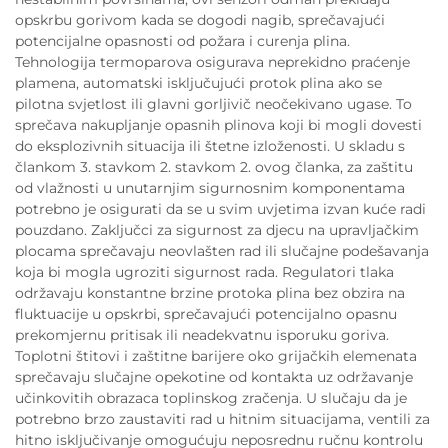
opskrbu gorivom kada se dogodi nagib, sprečavajući
potencijalne opasnosti od požara i curenja plina.
Tehnologija termoparova osigurava neprekidno praćenje
plamena, automatski isključujući protok plina ako se
pilotna svjetlost ili glavni gorljivič neočekivano ugase. To
sprečava nakupljanje opasnih plinova koji bi mogli dovesti
do eksplozivnih situacija ili štetne izloženosti. U skladu s
člankom 3. stavkom 2. stavkom 2. ovog članka, za zaštitu
od vlažnosti u unutarnjim sigurnosnim komponentama
potrebno je osigurati da se u svim uvjetima izvan kuće radi
pouzdano. Zaključci za sigurnost za djecu na upravljačkim
plocama sprečavaju neovlašten rad ili slučajne podešavanja
koja bi mogla ugroziti sigurnost rada. Regulatori tlaka
održavaju konstantne brzine protoka plina bez obzira na
fluktuacije u opskrbi, sprečavajući potencijalno opasnu
prekomjernu pritisak ili neadekvatnu isporuku goriva.
Toplotni štitovi i zaštitne barijere oko grijačkih elemenata
sprečavaju slučajne opekotine od kontakta uz održavanje
učinkovitih obrazaca toplinskog zračenja. U slučaju da je
potrebno brzo zaustaviti rad u hitnim situacijama, ventili za
hitno isključivanje omogućuju neposrednu ručnu kontrolu