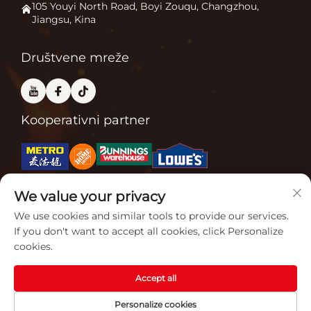
Primjena
105 Youyi North Road, Boyi Zouqu, Changzhou,
Jiangsu, Kina
Peć za pizzu
Često Postavljana Pitanja
Ostalo
Kontaktiraj nas
Društvene mreže
Kooperativni partner
We value your privacy
Povezane certifikacije
We use cookies and similar tools to provide our services.
If you don't want to accept all cookies, click Personalize
cookies.
Accept all
Copyright © 2026 Jiangsu Gardensun Furnace Co., Ltd. Sva prava su
Personalize cookies
rezervirana. -
Politika privatnosti