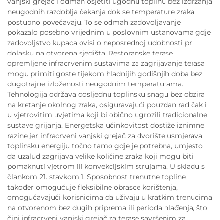
vanjski grejač i odmah osjetiti ugodnu toplinu bez izdržanja
neugodnih razdoblja čekanja dok se temperature zraka
postupno povećavaju. To se odmah zadovoljavanje
pokazalo posebno vrijednim u poslovnim ustanovama gdje
zadovoljstvo kupaca ovisi o neposrednoj udobnosti pri
dolasku na otvorena sjedišta. Restoranske terase
opremljene infracrvenim sustavima za zagrijavanje terasa
mogu primiti goste tijekom hladnijih godišnjih doba bez
dugotrajne izloženosti neugodnim temperaturama.
Tehnologija održava dosljednu toplinsku snagu bez obzira
na kretanje okolnog zraka, osiguravajući pouzdan rad čak i
u vjetrovitim uvjetima koji bi obično ugrozili tradicionalne
sustave grijanja. Energetska učinkovitost dostiže iznimne
razine jer infracrveni vanjski grejač za dvorište usmjerava
toplinsku energiju točno tamo gdje je potrebna, umjesto
da uzalud zagrijava velike količine zraka koji mogu biti
pomaknuti vjetrom ili konvekcijskim strujama. U skladu s
člankom 21. stavkom 1. Sposobnost trenutne topline
također omogućuje fleksibilne obrasce korištenja,
omogućavajući korisnicima da uživaju u kratkim trenucima
na otvorenom bez dugih priprema ili perioda hlađenja, što
čini infracrveni vanjski grejač za terase savršenim za