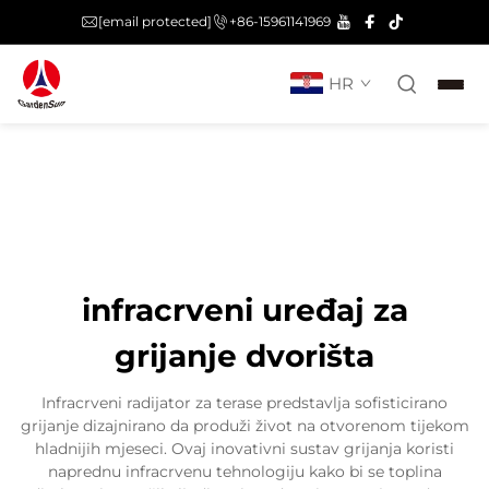
[email protected]
+86-15961141969
HR
infracrveni uređaj za
grijanje dvorišta
Infracrveni radijator za terase predstavlja sofisticirano
grijanje dizajnirano da produži život na otvorenom tijekom
hladnijih mjeseci. Ovaj inovativni sustav grijanja koristi
naprednu infracrvenu tehnologiju kako bi se toplina