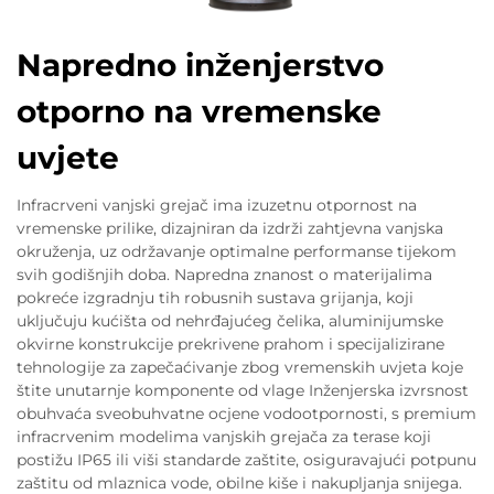
Napredno inženjerstvo
otporno na vremenske
uvjete
Infracrveni vanjski grejač ima izuzetnu otpornost na
vremenske prilike, dizajniran da izdrži zahtjevna vanjska
okruženja, uz održavanje optimalne performanse tijekom
svih godišnjih doba. Napredna znanost o materijalima
pokreće izgradnju tih robusnih sustava grijanja, koji
uključuju kućišta od nehrđajućeg čelika, aluminijumske
okvirne konstrukcije prekrivene prahom i specijalizirane
tehnologije za zapečaćivanje zbog vremenskih uvjeta koje
štite unutarnje komponente od vlage Inženjerska izvrsnost
obuhvaća sveobuhvatne ocjene vodootpornosti, s premium
infracrvenim modelima vanjskih grejača za terase koji
postižu IP65 ili viši standarde zaštite, osiguravajući potpunu
zaštitu od mlaznica vode, obilne kiše i nakupljanja snijega.