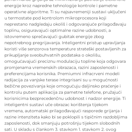
energije kroz napredne tehnologije kontrole i pametne
operativne algoritme. Ti su najsavremeniji sustavi uključeni
u termostate pod kontrolom mikroprocesora koji
neprestano nadgledaju okoliš i odgovarajuće prilagođavaju
toplinu, osiguravajući optimalne razine udobnosti, a
istovremeno sprečavajući gubitak energije zbog
nepotrebnog pregrijavanja. Inteligentni pristup upravljanja
koristi više senzorova temperature strateški postavljenih za
prikupljanje sveobuhvatnih podataka o okolišu,
omogućavajući preciznu modulaciju topline koja odgovara
promjenama vremenskih obrazaca, razini zaposlenosti i
preferencijama korisnika. Premiumni infracrveni modeli
radijacija za vanjske terase integrisani su u mogućnosti
bežične povezivanja koje omogućuju daljinsko praćenje i
kontrolu putem aplikacija za pametne telefone, pružajući
korisnicima bezprecedenčnu udobnost i nadzor energije. Ti
inteligentni sustavi uče obrazac korištenja tijekom
vremena, automatski prilagođavajući rasporede grijanja i
razine intenziteta kako bi se poklopili s tipičnim razdobljima
zaposlenosti, dok smanjuju potrošnju tijekom slobodnih
sati. U skladu s člankom 3. stavkom 1. stavkom 2. ovog