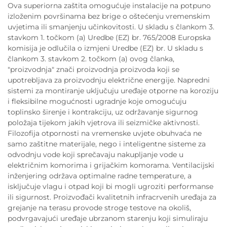
Ova superiorna zaštita omogućuje instalacije na potpuno
izloženim površinama bez brige o oštećenju vremenskim
uvjetima ili smanjenju učinkovitosti. U skladu s člankom 3.
stavkom 1. točkom (a) Uredbe (EZ) br. 765/2008 Europska
komisija je odlučila o izmjeni Uredbe (EZ) br. U skladu s
člankom 3. stavkom 2. točkom (a) ovog članka,
"proizvodnja" znači proizvodnja proizvoda koji se
upotrebljava za proizvodnju električne energije. Napredni
sistemi za montiranje uključuju uređaje otporne na koroziju
i fleksibilne mogućnosti ugradnje koje omogućuju
toplinsko širenje i kontrakciju, uz održavanje sigurnog
položaja tijekom jakih vjetrova ili seizmičke aktivnosti.
Filozofija otpornosti na vremenske uvjete obuhvaća ne
samo zaštitne materijale, nego i inteligentne sisteme za
odvodnju vode koji sprečavaju nakupljanje vode u
električnim komorima i grijačkim komorama. Ventilacijski
inženjering održava optimalne radne temperature, a
isključuje vlagu i otpad koji bi mogli ugroziti performanse
ili sigurnost. Proizvođači kvalitetnih infracrvenih uređaja za
grejanje na terasu provode stroge testove na okoliš,
podvrgavajući uređaje ubrzanom starenju koji simuliraju