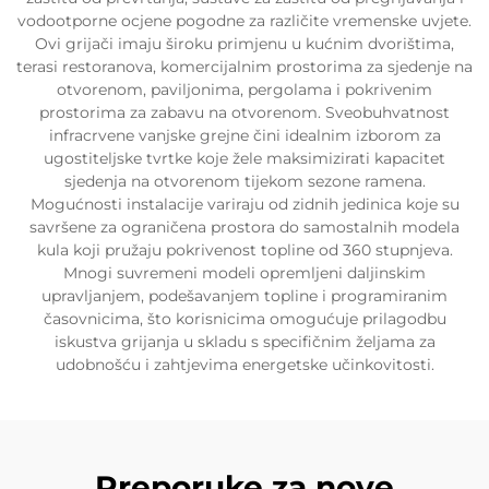
vodootporne ocjene pogodne za različite vremenske uvjete.
Ovi grijači imaju široku primjenu u kućnim dvorištima,
terasi restoranova, komercijalnim prostorima za sjedenje na
otvorenom, paviljonima, pergolama i pokrivenim
prostorima za zabavu na otvorenom. Sveobuhvatnost
infracrvene vanjske grejne čini idealnim izborom za
ugostiteljske tvrtke koje žele maksimizirati kapacitet
sjedenja na otvorenom tijekom sezone ramena.
Mogućnosti instalacije variraju od zidnih jedinica koje su
savršene za ograničena prostora do samostalnih modela
kula koji pružaju pokrivenost topline od 360 stupnjeva.
Mnogi suvremeni modeli opremljeni daljinskim
upravljanjem, podešavanjem topline i programiranim
časovnicima, što korisnicima omogućuje prilagodbu
iskustva grijanja u skladu s specifičnim željama za
udobnošću i zahtjevima energetske učinkovitosti.
Preporuke za nove