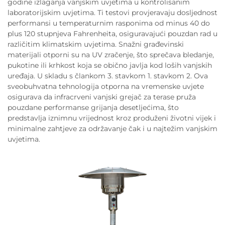
godine izlaganja vanjskim uvjetima u kontrolisanim
laboratorijskim uvjetima. Ti testovi provjeravaju dosljednost
performansi u temperaturnim rasponima od minus 40 do
plus 120 stupnjeva Fahrenheita, osiguravajući pouzdan rad u
različitim klimatskim uvjetima. Snažni građevinski
materijali otporni su na UV zračenje, što sprečava bledanje,
pukotine ili krhkost koja se obično javlja kod loših vanjskih
uređaja. U skladu s člankom 3. stavkom 1. stavkom 2. Ova
sveobuhvatna tehnologija otporna na vremenske uvjete
osigurava da infracrveni vanjski grejač za terase pruža
pouzdane performanse grijanja desetljećima, što
predstavlja iznimnu vrijednost kroz produženi životni vijek i
minimalne zahtjeve za održavanje čak i u najtežim vanjskim
uvjetima.