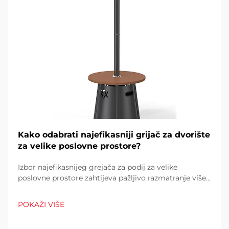
Kako odabrati najefikasniji grijač za dvorište
za velike poslovne prostore?
Izbor najefikasnijeg grejača za podij za velike
poslovne prostore zahtijeva pažljivo razmatranje više
čimbenika koji izravno utječu na operativne troškove,
udobnost kupaca i potrošnju energije. Pogrešan izbor
POKAŽI VIŠE
može rezultirati neadekvatnom toplinom...