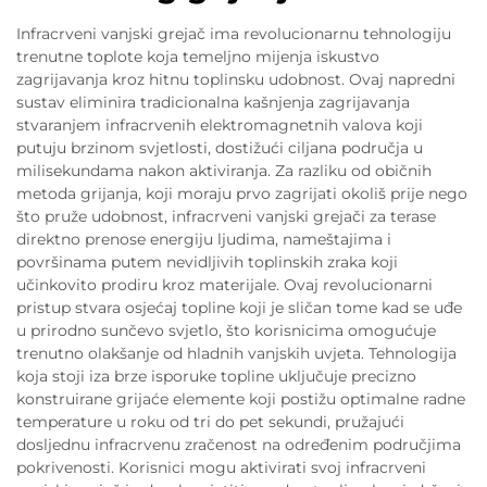
Infracrveni vanjski grejač ima revolucionarnu tehnologiju
trenutne toplote koja temeljno mijenja iskustvo
zagrijavanja kroz hitnu toplinsku udobnost. Ovaj napredni
sustav eliminira tradicionalna kašnjenja zagrijavanja
stvaranjem infracrvenih elektromagnetnih valova koji
putuju brzinom svjetlosti, dostižući ciljana područja u
milisekundama nakon aktiviranja. Za razliku od običnih
metoda grijanja, koji moraju prvo zagrijati okoliš prije nego
što pruže udobnost, infracrveni vanjski grejači za terase
direktno prenose energiju ljudima, nameštajima i
površinama putem nevidljivih toplinskih zraka koji
učinkovito prodiru kroz materijale. Ovaj revolucionarni
pristup stvara osjećaj topline koji je sličan tome kad se uđe
u prirodno sunčevo svjetlo, što korisnicima omogućuje
trenutno olakšanje od hladnih vanjskih uvjeta. Tehnologija
koja stoji iza brze isporuke topline uključuje precizno
konstruirane grijaće elemente koji postižu optimalne radne
temperature u roku od tri do pet sekundi, pružajući
dosljednu infracrvenu zračenost na određenim područjima
pokrivenosti. Korisnici mogu aktivirati svoj infracrveni