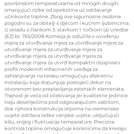
površinskim temperaturama od mnogih drugih,
smanjujući rizike od opekotina uz održavanje
učinkovite topline. Zbog ove sigurnosne osobine
pogodni su za obitelji s djecom i kućnim ljubimcima.
U skladu s člankom 3. stavkom 1. točkom (a) Uredbe
(EZ) br. 765/2008 Komisija je odlučila o uvođenju
mjera za utvrđivanje mjera za utvrđivanje mjera za
utvrđivanje mjera za utvrđivanje mjera za
utvrđivanje mjera za utvrđivanje mjera za
utvrđivanje mjera za utvrđ Kompaktni dizajnirani
profili modernih infracrvenih uređaja za
zahranjivanje na terasu omogućuju diskretnu
instalaciju koja dopunjuje postojeći dekor na
otvorenom bez preplavljanja estetskih elemenata.
Trajnost je veća od očekivanja jer kvalitetne jedinice
traju desetljećima pod odgovarajućom zaštitom,
dok njihova konstrukcija otporna na vremenske
uvjete izdržava teške vanjske uvjete, uključujući
kišu, snijeg i fluktuacije temperature. Precizna
kontrola topline omogućuje korisnicima da kreiraju