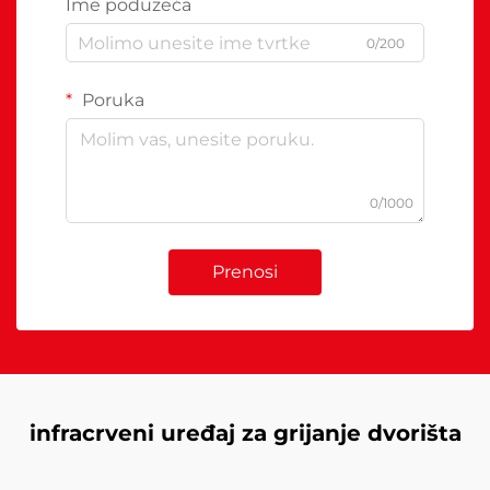
Ime poduzeća
0/200
Poruka
0/1000
Prenosi
infracrveni uređaj za grijanje dvorišta