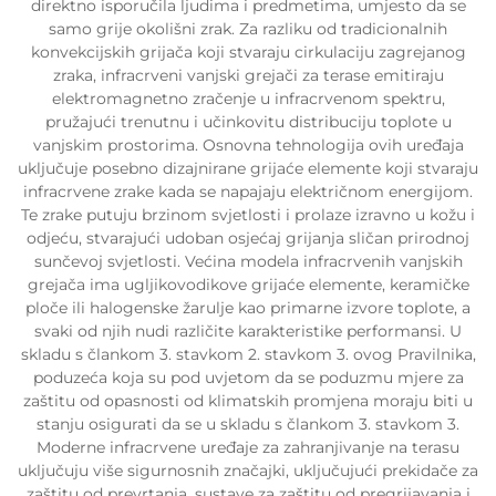
direktno isporučila ljudima i predmetima, umjesto da se
samo grije okolišni zrak. Za razliku od tradicionalnih
konvekcijskih grijača koji stvaraju cirkulaciju zagrejanog
zraka, infracrveni vanjski grejači za terase emitiraju
elektromagnetno zračenje u infracrvenom spektru,
pružajući trenutnu i učinkovitu distribuciju toplote u
vanjskim prostorima. Osnovna tehnologija ovih uređaja
uključuje posebno dizajnirane grijaće elemente koji stvaraju
infracrvene zrake kada se napajaju električnom energijom.
Te zrake putuju brzinom svjetlosti i prolaze izravno u kožu i
odjeću, stvarajući udoban osjećaj grijanja sličan prirodnoj
sunčevoj svjetlosti. Većina modela infracrvenih vanjskih
grejača ima ugljikovodikove grijaće elemente, keramičke
ploče ili halogenske žarulje kao primarne izvore toplote, a
svaki od njih nudi različite karakteristike performansi. U
skladu s člankom 3. stavkom 2. stavkom 3. ovog Pravilnika,
poduzeća koja su pod uvjetom da se poduzmu mjere za
zaštitu od opasnosti od klimatskih promjena moraju biti u
stanju osigurati da se u skladu s člankom 3. stavkom 3.
Moderne infracrvene uređaje za zahranjivanje na terasu
uključuju više sigurnosnih značajki, uključujući prekidače za
zaštitu od prevrtanja, sustave za zaštitu od pregrijavanja i