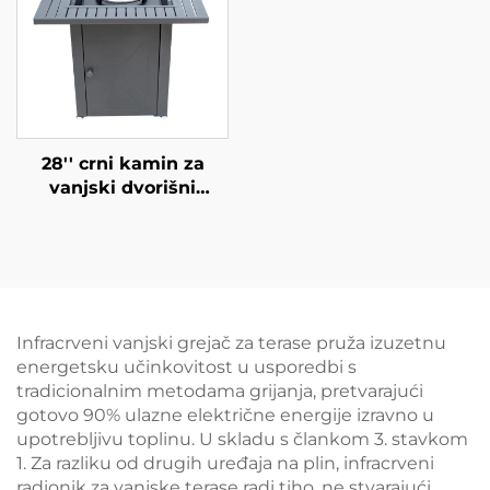
28'' crni kamin za
vanjski dvorišni
prostor
Infracrveni vanjski grejač za terase pruža izuzetnu
energetsku učinkovitost u usporedbi s
tradicionalnim metodama grijanja, pretvarajući
gotovo 90% ulazne električne energije izravno u
upotrebljivu toplinu. U skladu s člankom 3. stavkom
1. Za razliku od drugih uređaja na plin, infracrveni
radionik za vanjske terase radi tiho, ne stvarajući