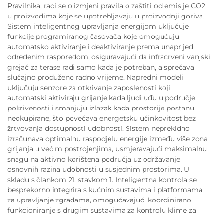
Pravilnika, radi se o izmjeni pravila o zaštiti od emisije CO2
u proizvodima koje se upotrebljavaju u proizvodnji goriva.
Sistem inteligentnog upravljanja energijom uključuje
funkcije programiranog časovača koje omogućuju
automatsko aktiviranje i deaktiviranje prema unaprijed
određenim rasporedom, osiguravajući da infracrveni vanjski
grejač za terase radi samo kada je potreban, a sprečava
slučajno produženo radno vrijeme. Napredni modeli
uključuju senzore za otkrivanje zaposlenosti koji
automatski aktiviraju grijanje kada ljudi uđu u područje
pokrivenosti i smanjuju izlazak kada prostorije postanu
neokupirane, što povećava energetsku učinkovitost bez
žrtvovanja dostupnosti udobnosti. Sistem neprekidno
izračunava optimalnu raspodjelu energije između više zona
grijanja u većim postrojenjima, usmjeravajući maksimalnu
snagu na aktivno korištena područja uz održavanje
osnovnih razina udobnosti u susjednim prostorima. U
skladu s člankom 21. stavkom 1. Inteligentna kontrola se
besprekorno integrira s kućnim sustavima i platformama
za upravljanje zgradama, omogućavajući koordinirano
funkcioniranje s drugim sustavima za kontrolu klime za