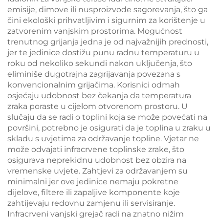
emisije, dimove ili nusproizvode sagorevanja, što ga
čini ekološki prihvatljivim i sigurnim za korištenje u
zatvorenim vanjskim prostorima. Mogućnost
trenutnog grijanja jedna je od najvažnijih prednosti,
jer te jedinice dostižu punu radnu temperaturu u
roku od nekoliko sekundi nakon uključenja, što
eliminiše dugotrajna zagrijavanja povezana s
konvencionalnim grijačima. Korisnici odmah
osjećaju udobnost bez čekanja da temperatura
zraka poraste u cijelom otvorenom prostoru. U
slučaju da se radi o toplini koja se može povećati na
površini, potrebno je osigurati da je toplina u zraku u
skladu s uvjetima za održavanje topline. Vjetar ne
može odvajati infracrvene toplinske zrake, što
osigurava neprekidnu udobnost bez obzira na
vremenske uvjete. Zahtjevi za održavanjem su
minimalni jer ove jedinice nemaju pokretne
dijelove, filtere ili zapaljive komponente koje
zahtijevaju redovnu zamjenu ili servisiranje.
Infracrveni vanjski grejač radi na znatno nižim