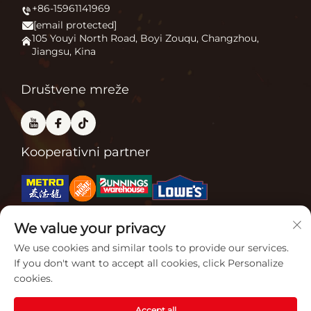
Pokrećemo vanjski komfor
+86-15961141969
Grejač terase
Novice
[email protected]
Kamin na otvorenom
Primjena
105 Youyi North Road, Boyi Zouqu, Changzhou,
Jiangsu, Kina
Peć za pizzu
Često Postavljana Pitanja
Ostalo
Kontaktiraj nas
Društvene mreže
Kooperativni partner
We value your privacy
Povezane certifikacije
We use cookies and similar tools to provide our services.
If you don't want to accept all cookies, click Personalize
cookies.
Accept all