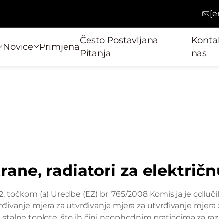
[e
Često Postavljana
Kontak
Novice
Primjena
Pitanja
nas
rane, radiatori za električ
. točkom (a) Uredbe (EZ) br. 765/2008 Komisija je odluči
rđivanje mjera za utvrđivanje mjera za utvrđivanje mjera
je stalne toplote, što ih čini neophodnim pratiocima za r