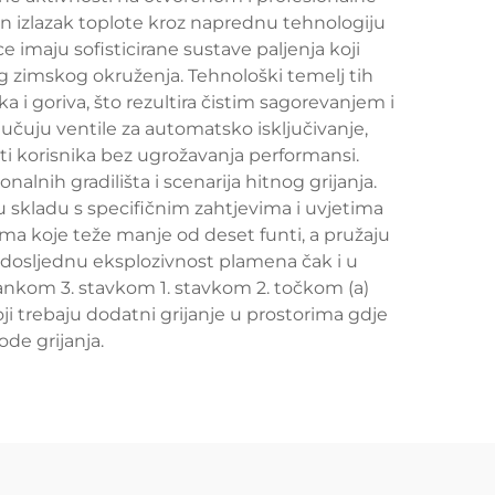
an izlazak toplote kroz naprednu tehnologiju
imaju sofisticirane sustave paljenja koji
g zimskog okruženja. Tehnološki temelj tih
a i goriva, što rezultira čistim sagorevanjem i
učuju ventile za automatsko isključivanje,
titi korisnika bez ugrožavanja performansi.
nih gradilišta i scenarija hitnog grijanja.
 skladu s specifičnim zahtjevima i uvjetima
ama koje teže manje od deset funti, a pružaju
u dosljednu eksplozivnost plamena čak i u
člankom 3. stavkom 1. stavkom 2. točkom (a)
oji trebaju dodatni grijanje u prostorima gdje
ode grijanja.