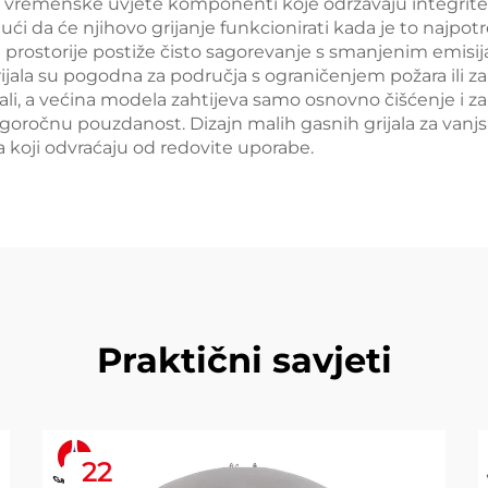
 na vremenske uvjete komponenti koje održavaju integri
ći da će njihovo grijanje funkcionirati kada je to najpot
e prostorije postiže čisto sagorevanje s smanjenim emisi
rijala su pogodna za područja s ograničenjem požara ili z
mali, a većina modela zahtijeva samo osnovno čišćenje i
ugoročnu pouzdanost. Dizajn malih gasnih grijala za van
 koji odvraćaju od redovite uporabe.
Praktični savjeti
22