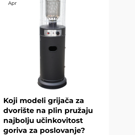
Apr
Ap
Koji modeli grijača za
Ko
dvorište na plin pružaju
od
najbolju učinkovitost
gr
goriva za poslovanje?