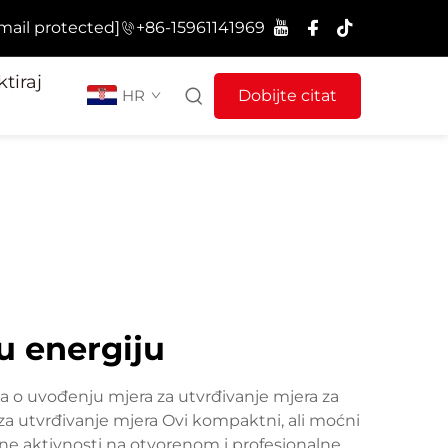
mail protected]
+86-15961141969
tiraj
HR
Dobijte citat
nu energiju
la o uvođenju mjera za utvrđivanje mjera za
 za utvrđivanje mjera Ovi kompaktni, ali moćni
azne aktivnosti na otvorenom i profesionalne