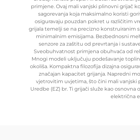
primjene. Ovaj mali vanjski plinovni grijač
sagorevanja koja maksimalno koristi gori
osiguravaju pouzdan pokret u različitim v
grijala temelji se na precizno konstruiranim s
minimalnim emisijama. Bezbednosni mehaniz
senzore za zaštitu od prevrtanja i sustave
Sveobuhvatnost primjena obuhvaća od rekrea
Mnogi modeli uključuju podešavanje topline
okoliša. Kompaktna filozofija dizajna osigur
značajan kapacitet grijanja. Napredni mo
vjetrovitim uvjetima, što čini mali vanjsk
Uredbe (EZ) br. Ti grijači služe kao osnovna 
električna e