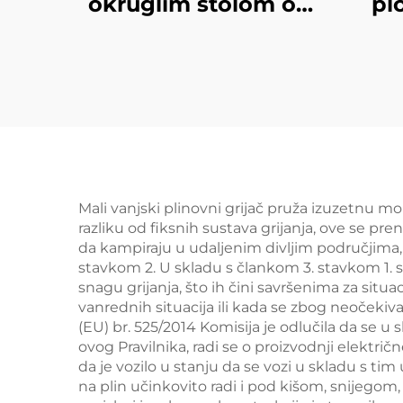
okruglim stolom od
pl
stakla
Mali vanjski plinovni grijač pruža izuzetnu m
razliku od fiksnih sustava grijanja, ove se pr
da kampiraju u udaljenim divljim područjima, 
stavkom 2. U skladu s člankom 3. stavkom 1.
snagu grijanja, što ih čini savršenima za situ
vanrednih situacija ili kada se zbog neočeki
(EU) br. 525/2014 Komisija je odlučila da se 
ovog Pravilnika, radi se o proizvodnji elektri
da je vozilo u stanju da se vozi u skladu s tim 
na plin učinkovito radi i pod kišom, snijeg