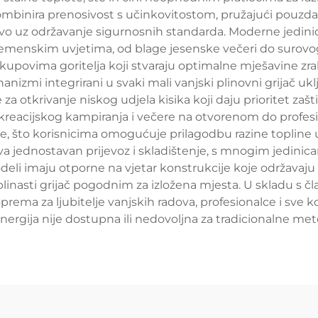
 kombinira prenosivost s učinkovitostom, pružajući pouzd
vo uz održavanje sigurnosnih standarda. Moderne jedinice 
remenskim uvjetima, od blage jesenske večeri do surovo
kupovima goritelja koji stvaraju optimalne mješavine zrak
mi integrirani u svaki mali vanjski plinovni grijač uklj
 za otkrivanje niskog udjela kisika koji daju prioritet zaš
cijskog kampiranja i večere na otvorenom do profesional
, što korisnicima omogućuje prilagodbu razine topline u
ava jednostavan prijevoz i skladištenje, s mnogim jedinic
deli imaju otporne na vjetar konstrukcije koje održavaj
i plinasti grijač pogodnim za izložena mjesta. U skladu s 
oprema za ljubitelje vanjskih radova, profesionalce i sve k
nergija nije dostupna ili nedovoljna za tradicionalne met