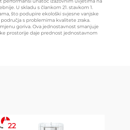
tet performansi unatoč izazovnim uvjetima na
rebnije. U skladu s člankom 21. stavkom 1.
jama, što podupire ekološki svjesne vanjske
a područja s problemima kvalitete zraka.
 zamjenu goriva. Ova jednostavnost smanjuje
jske prostorije daje prednost jednostavnom
22
2