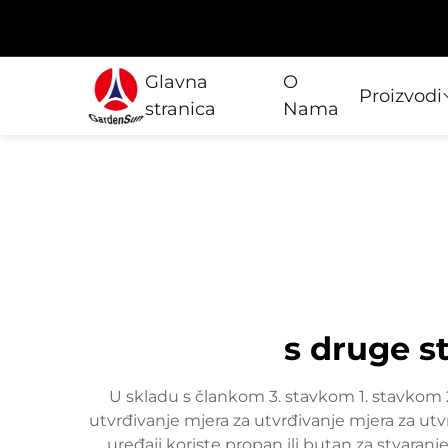
Glavna
O
Proizvodi
stranica
Nama
s druge st
U skladu s člankom 3. stavkom 1. stavkom 2
utvrđivanje mjera za utvrđivanje mjera za utv
uređaji koriste propan ili butan za stvaran