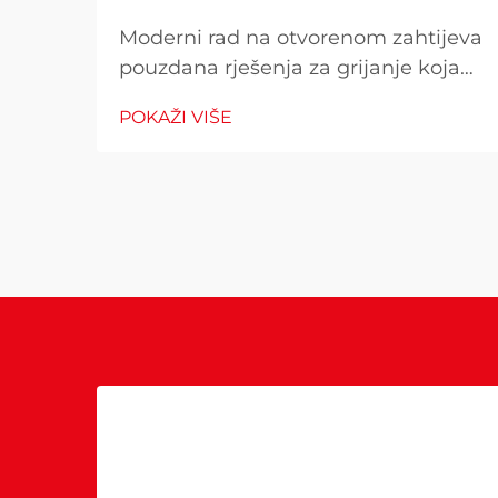
Moderni rad na otvorenom zahtijeva
pouzdana rješenja za grijanje koja
kombiniraju učinkovitost i
POKAŽI VIŠE
beskompromisne sigurnosne
standarde. Kada birate grejač za vaš
vanjski prostor, razumijevanje zašto
napredne sigurnosne funkcije i
materijal visoke performanse
postaju...