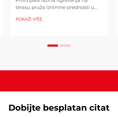
Profizijska razina ogrevanja na
terasu pruža iznimne prednosti u
pogledu performansi koje ih
POKAŽI VIŠE
razlikuju od alternativnih stambenih
uređaja, što ih čini ključnim za
poduzeća i ozbiljne ljubitelje
otvorenog prostora. Ovi
komercijalno kvalitetni grijanja
sustavi pružaju...
Dobijte besplatan citat