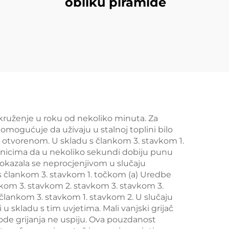
obliku piramide
 okruženje u roku od nekoliko minuta. Za
 omogućuje da uživaju u stalnoj toplini bilo
a otvorenom. U skladu s člankom 3. stavkom 1.
snicima da u nekoliko sekundi dobiju punu
 pokazala se neprocjenjivom u slučaju
 s člankom 3. stavkom 1. točkom (a) Uredbe
ankom 3. stavkom 2. stavkom 3. stavkom 3.
s člankom 3. stavkom 1. stavkom 2. U slučaju
i u skladu s tim uvjetima. Mali vanjski grijač
de grijanja ne uspiju. Ova pouzdanost