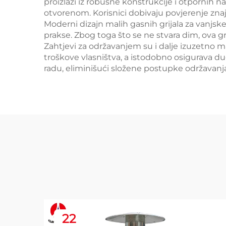
proizlazi iz robusne konstrukcije i otpornih
otvorenom. Korisnici dobivaju povjerenje znaju
Moderni dizajn malih gasnih grijala za vanjsk
prakse. Zbog toga što se ne stvara dim, ova g
Zahtjevi za održavanjem su i dalje izuzetno 
troškove vlasništva, a istodobno osigurava d
radu, eliminišući složene postupke održavanja
22