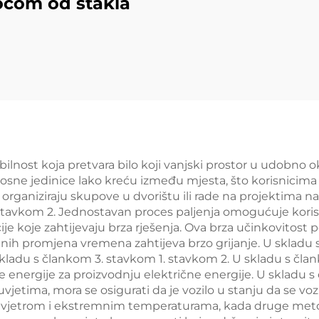
očom od stakla
obilnost koja pretvara bilo koji vanjski prostor u udobno
enosne jedinice lako kreću između mjesta, što korisnicima
organiziraju skupove u dvorištu ili rade na projektima n
 stavkom 2. Jednostavan proces paljenja omogućuje kori
acije koje zahtijevaju brza rješenja. Ova brza učinkovitost
vanih promjena vremena zahtijeva brzo grijanje. U skladu
u skladu s člankom 3. stavkom 1. stavkom 2. U skladu s čl
čne energije za proizvodnju električne energije. U skladu 
uvjetima, mora se osigurati da je vozilo u stanju da se voz
om, vjetrom i ekstremnim temperaturama, kada druge meto