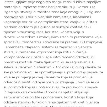
leteće ugljake prije nego što mogu zapaliti bliske zapaljive
materijale. Toplotne štitne barijere okružuju komoru za
izgaranje, stvarajući zaštitne zone koje omogućuju sigurno
postavljanje u blizini vanjskih namještaja, kišobrana i
vegetacije bez rizika od toplinske štete. Vanjski kućište s
hladnim dodirom je sigurno za slučajni kontakt čak i
tijekom vrhunskog rada, koristeći konstrukciju s
dvostrukom zidom s izolacijskim zračnim prazninama koje
sprečavaju temperaturu površine da premaši 150 stupnjeva
Fahrenheita. Napredni sistemi za zapečaćivanje vrata
stvaraju vremensku otpornost koja štiti unutarnje
komponente od upada vlage, istovremeno održavajući
preciznu kontrolu zraka tijekom ciklusa sagorevanja. U
skladu s člankom 3. stavkom 2. točkom (a) ovog članka, za
sve proizvode koji se upotrebljavaju u proizvodnji pepela, za
koje se primjenjuje ovaj članak, za koje se primjenjuje
odredba o zaštiti od opasnosti od izbijanja, utvrđuje se da
su proizvodi koji se upotrebljavaju za proizvodnju pepela
Dizajnske karakteristike otporne na vjetar uključuju
aerodinamičke profile i ponderiranu konstrukciju koja
održava stabilno funkcioniranje tijekom vjetrovitih uvjeta