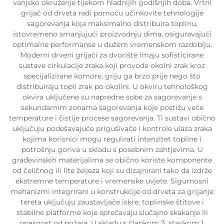
vanjsko okruženje tijekom hladnijih godišnjih doba. Vrtni
grijač od drveta radi pomoću učinkovite tehnologije
sagorevanja koja maksimalno distribuira toplinu,
istovremeno smanjujući proizvodnju dima, osiguravajući
optimalne performanse u dužem vremenskom razdoblju.
Moderni drveni grijači za dvorište imaju sofisticirane
sustave cirkulacije zraka koji provode okolni zrak kroz
specijalizirane komore, griju ga brzo prije nego što
distribuiraju topli zrak po okolini. U okviru tehnološkog
okvira uključene su napredne sobe za sagorevanje s
sekundarnim zonama sagorevanja koje postižu veće
temperature i čistije procese sagorevanja. Ti sustavi obično
uključuju podešavajuće prigušivače i kontrole ulaza zraka
kojima korisnici mogu regulirati intenzitet topline i
potrošnju goriva u skladu s posebnim zahtjevima. U
građevinskih materijalima se obično koriste komponente
od čeličnog ili lite željeza koji su dizajnirani tako da izdrže
ekstremne temperature i vremenske uvjete. Sigurnosni
mehanizmi integrirani u konstrukcije od drveta za grijanje
tereta uključuju zaustavljače iskre, toplinske štitove i
stabilne platforme koje sprečavaju slučajno skakanje ili
opasnost od požara. U skladu s člankom 3. stavkom 1.