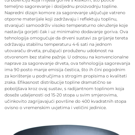
turbulenciju koja miješa gorive s kisikom, što potiče
temeljno sagorevanje i dosljednu proizvodnju topline.
Napredni dizajn komore za sagorevanje uključuje vatreno
otporne materijale koji zadržavaju i reflektuju toplinu,
stvarajući samoodrživ visoko temperaturno okruženje koje
nastavlja gorjeti čak i uz minimalno dodavanje goriva. Ova
tehnologija omogućuje da drveni sustavi za grijanje tereta
održavaju stabilnu temperaturu 4-6 sati na jednom
utovaraču drveta, pružajući produženu udobnost na
otvorenom bez stalne pažnje. U odnosu na konvencionalne
naprave za sagorevanje drveta, ova tehnologija sagorevanja
ima 90 posto manje emisija čestica, što ih čini pogodnim
za korištenje u područjima s strogim propisima o kvaliteti
zraka. Efikasnost distribucije topline dramatično se
poboljšava kroz ovaj sustav, s radijantnom toplinom koja
doseže udaljenosti od 15-20 stopa u svim smjerovima,
učinkovito zagrijavajući površine do 400 kvadratnih stopa
ovisno o vremenskim uvjetima i veličini jedinice.