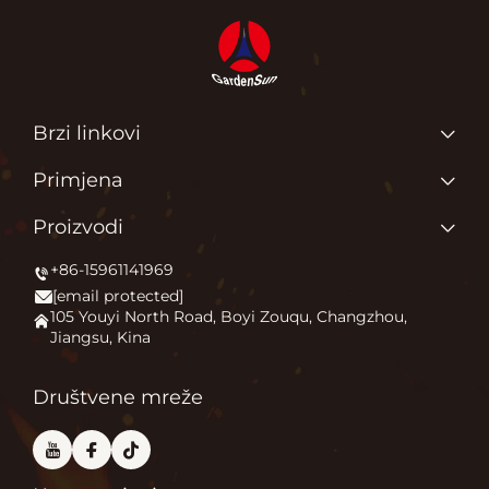
Brzi linkovi
Glavna stranica
Primjena
O Nama
Zašto volimo ono što radimo?
Proizvodi
Proizvodi
Pokrećemo vanjski komfor
+86-15961141969
Grejač terase
Novice
[email protected]
Kamin na otvorenom
Primjena
105 Youyi North Road, Boyi Zouqu, Changzhou,
Jiangsu, Kina
Peć za pizzu
Često Postavljana Pitanja
Ostalo
Kontaktiraj nas
Društvene mreže