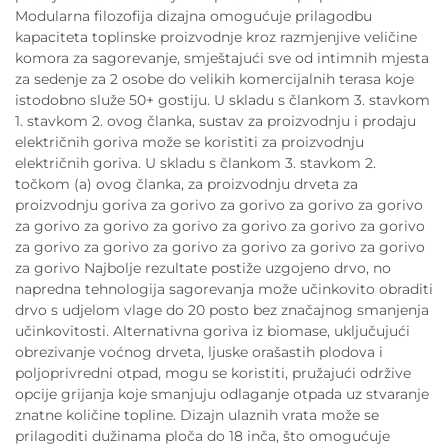
Modularna filozofija dizajna omogućuje prilagodbu
kapaciteta toplinske proizvodnje kroz razmjenjive veličine
komora za sagorevanje, smještajući sve od intimnih mjesta
za sedenje za 2 osobe do velikih komercijalnih terasa koje
istodobno služe 50+ gostiju. U skladu s člankom 3. stavkom
1. stavkom 2. ovog članka, sustav za proizvodnju i prodaju
električnih goriva može se koristiti za proizvodnju
električnih goriva. U skladu s člankom 3. stavkom 2.
točkom (a) ovog članka, za proizvodnju drveta za
proizvodnju goriva za gorivo za gorivo za gorivo za gorivo
za gorivo za gorivo za gorivo za gorivo za gorivo za gorivo
za gorivo za gorivo za gorivo za gorivo za gorivo za gorivo
za gorivo Najbolje rezultate postiže uzgojeno drvo, no
napredna tehnologija sagorevanja može učinkovito obraditi
drvo s udjelom vlage do 20 posto bez značajnog smanjenja
učinkovitosti. Alternativna goriva iz biomase, uključujući
obrezivanje voćnog drveta, ljuske orašastih plodova i
poljoprivredni otpad, mogu se koristiti, pružajući održive
opcije grijanja koje smanjuju odlaganje otpada uz stvaranje
znatne količine topline. Dizajn ulaznih vrata može se
prilagoditi dužinama ploča do 18 inča, što omogućuje