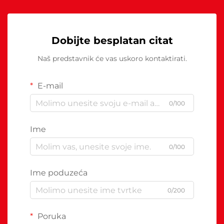
Dobijte besplatan citat
Naš predstavnik će vas uskoro kontaktirati.
E-mail
0/100
Ime
0/100
Ime poduzeća
0/200
Poruka