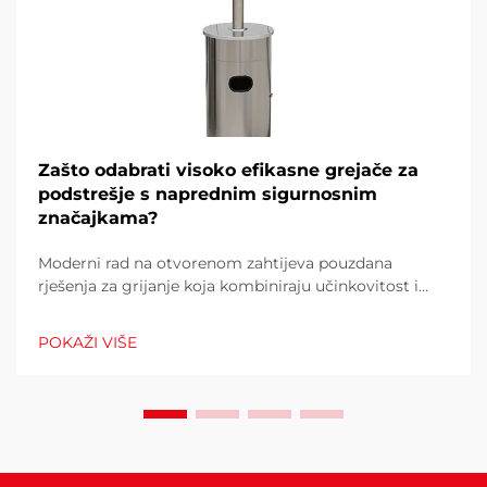
Zašto odabrati visoko efikasne grejače za
podstrešje s naprednim sigurnosnim
značajkama?
Moderni rad na otvorenom zahtijeva pouzdana
rješenja za grijanje koja kombiniraju učinkovitost i
beskompromisne sigurnosne standarde. Kada birate
grejač za vaš vanjski prostor, razumijevanje zašto
POKAŽI VIŠE
napredne sigurnosne funkcije i materijal visoke
performanse postaju...