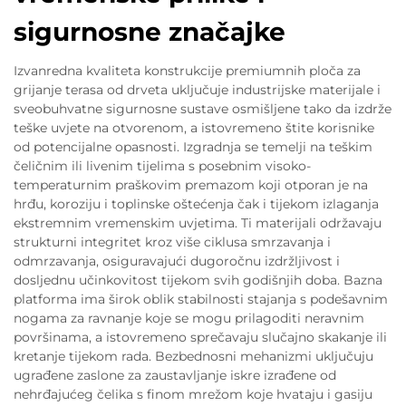
sigurnosne značajke
Izvanredna kvaliteta konstrukcije premiumnih ploča za
grijanje terasa od drveta uključuje industrijske materijale i
sveobuhvatne sigurnosne sustave osmišljene tako da izdrže
teške uvjete na otvorenom, a istovremeno štite korisnike
od potencijalne opasnosti. Izgradnja se temelji na teškim
čeličnim ili livenim tijelima s posebnim visoko-
temperaturnim praškovim premazom koji otporan je na
hrđu, koroziju i toplinske oštećenja čak i tijekom izlaganja
ekstremnim vremenskim uvjetima. Ti materijali održavaju
strukturni integritet kroz više ciklusa smrzavanja i
odmrzavanja, osiguravajući dugoročnu izdržljivost i
dosljednu učinkovitost tijekom svih godišnjih doba. Bazna
platforma ima širok oblik stabilnosti stajanja s podešavnim
nogama za ravnanje koje se mogu prilagoditi neravnim
površinama, a istovremeno sprečavaju slučajno skakanje ili
kretanje tijekom rada. Bezbednosni mehanizmi uključuju
ugrađene zaslone za zaustavljanje iskre izrađene od
nehrđajućeg čelika s finom mrežom koje hvataju i gasiju