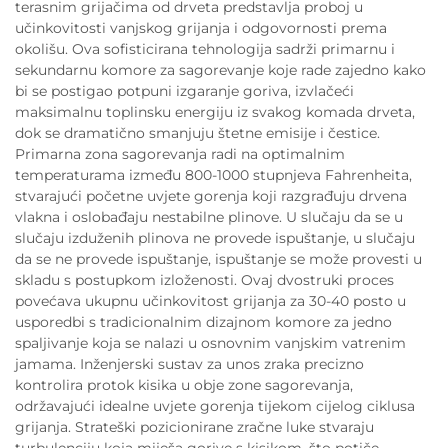
terasnim grijačima od drveta predstavlja proboj u
učinkovitosti vanjskog grijanja i odgovornosti prema
okolišu. Ova sofisticirana tehnologija sadrži primarnu i
sekundarnu komore za sagorevanje koje rade zajedno kako
bi se postigao potpuni izgaranje goriva, izvlačeći
maksimalnu toplinsku energiju iz svakog komada drveta,
dok se dramatično smanjuju štetne emisije i čestice.
Primarna zona sagorevanja radi na optimalnim
temperaturama između 800-1000 stupnjeva Fahrenheita,
stvarajući početne uvjete gorenja koji razgrađuju drvena
vlakna i oslobađaju nestabilne plinove. U slučaju da se u
slučaju izduženih plinova ne provede ispuštanje, u slučaju
da se ne provede ispuštanje, ispuštanje se može provesti u
skladu s postupkom izloženosti. Ovaj dvostruki proces
povećava ukupnu učinkovitost grijanja za 30-40 posto u
usporedbi s tradicionalnim dizajnom komore za jedno
spaljivanje koja se nalazi u osnovnim vanjskim vatrenim
jamama. Inženjerski sustav za unos zraka precizno
kontrolira protok kisika u obje zone sagorevanja,
održavajući idealne uvjete gorenja tijekom cijelog ciklusa
grijanja. Strateški pozicionirane zračne luke stvaraju