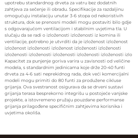
upotrebu standardnog drveta za vatru bez dodatnih
zahtjeva za sečenje ili obradu. Specifikacije za razdaljinu
omogućuju instalaciju unutar 3-6 stopa od nekoristivih
struktura, dok se prenosni modeli mogu postaviti bilo gdje
s odgovarajućom ventilacijom i stabilnim uvjetima tla. U
slučaju da se radi o izloženosti izloženosti iz komina ili
ventilacije, potrebno je utvrditi da je izloženost izloženost
izloženost izloženosti izloženost izloženosti izloženosti
izloženosti izloženosti izloženosti izloženosti izloženosti izlo
Kapacitet za punjenje goriva varira u zavisnosti od veličine
modela, s standardnim jedinicama koje drže 20-40 funti
drveta za 4-6 sati neprekidnog rada, dok veći komercijalni
modeli mogu primiti do 80 funti za produžene cikluse
grijanja. Ova svestranost osigurava da se drveni sustavi
grijanja terasa besprekorno integrišu u postojeće vanjske
projekte, a istovremeno pružaju pouzdane performanse
grijanja prilagođene specifičnim zahtjevima korisnika i
uvjetima okoliša.