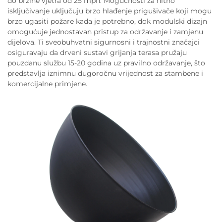
do brzine vjetra od 25 mph. Mogućnosti za hitno
isključivanje uključuju brzo hlađenje prigušivače koji mogu
brzo ugasiti požare kada je potrebno, dok modulski dizajn
omogućuje jednostavan pristup za održavanje i zamjenu
dijelova. Ti sveobuhvatni sigurnosni i trajnostni značajci
osiguravaju da drveni sustavi grijanja terasa pružaju
pouzdanu službu 15-20 godina uz pravilno održavanje, što
predstavlja iznimnu dugoročnu vrijednost za stambene i
komercijalne primjene.