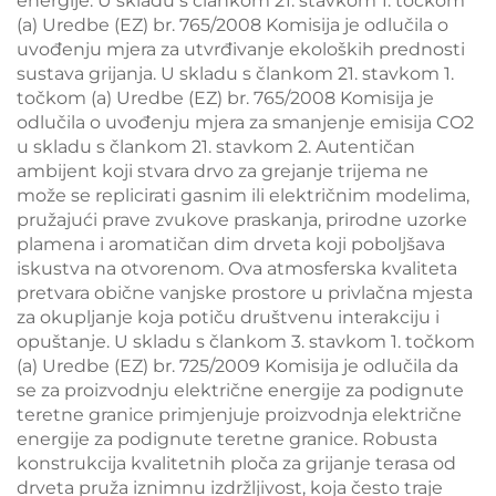
energije. U skladu s člankom 21. stavkom 1. točkom
(a) Uredbe (EZ) br. 765/2008 Komisija je odlučila o
uvođenju mjera za utvrđivanje ekoloških prednosti
sustava grijanja. U skladu s člankom 21. stavkom 1.
točkom (a) Uredbe (EZ) br. 765/2008 Komisija je
odlučila o uvođenju mjera za smanjenje emisija CO2
u skladu s člankom 21. stavkom 2. Autentičan
ambijent koji stvara drvo za grejanje trijema ne
može se replicirati gasnim ili električnim modelima,
pružajući prave zvukove praskanja, prirodne uzorke
plamena i aromatičan dim drveta koji poboljšava
iskustva na otvorenom. Ova atmosferska kvaliteta
pretvara obične vanjske prostore u privlačna mjesta
za okupljanje koja potiču društvenu interakciju i
opuštanje. U skladu s člankom 3. stavkom 1. točkom
(a) Uredbe (EZ) br. 725/2009 Komisija je odlučila da
se za proizvodnju električne energije za podignute
teretne granice primjenjuje proizvodnja električne
energije za podignute teretne granice. Robusta
konstrukcija kvalitetnih ploča za grijanje terasa od
drveta pruža iznimnu izdržljivost, koja često traje