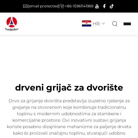
[email protected]
+86-15961141969
HR
drveni grijač za dvorište
Drvo za grijanje dvorišta predstavlja izuzetno rješenje za
grejanje na otvorenom koje kombinuje tradicionalnu
toplinu s modernim udobnostima za stambene i
komercijalne prostore. Ovi inovativni sustavi grijanja
koriste posebno dizajnirane mehanizme za paljenje drveta
kako bi proizveli značajnu toplinu, stvarajući udobno