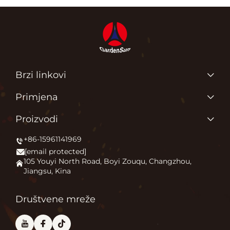
Brzi linkovi
Glavna stranica
Primjena
O Nama
Zašto volimo ono što radimo?
Proizvodi
Proizvodi
Pokrećemo vanjski komfor
+86-15961141969
Grejač terase
Novice
[email protected]
Kamin na otvorenom
Primjena
105 Youyi North Road, Boyi Zouqu, Changzhou,
Jiangsu, Kina
Peć za pizzu
Često Postavljana Pitanja
Ostalo
Kontaktiraj nas
Društvene mreže