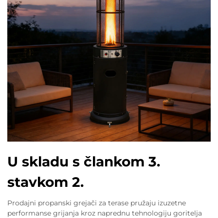
U skladu s člankom 3.
stavkom 2.
Prodajni propanski grejači za terase pružaju izuzetne
performanse grijanja kroz naprednu tehnologiju goritelja