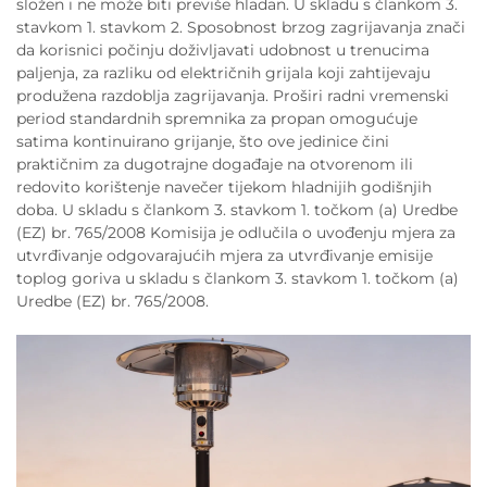
složen i ne može biti previše hladan. U skladu s člankom 3.
stavkom 1. stavkom 2. Sposobnost brzog zagrijavanja znači
da korisnici počinju doživljavati udobnost u trenucima
paljenja, za razliku od električnih grijala koji zahtijevaju
produžena razdoblja zagrijavanja. Proširi radni vremenski
period standardnih spremnika za propan omogućuje
satima kontinuirano grijanje, što ove jedinice čini
praktičnim za dugotrajne događaje na otvorenom ili
redovito korištenje navečer tijekom hladnijih godišnjih
doba. U skladu s člankom 3. stavkom 1. točkom (a) Uredbe
(EZ) br. 765/2008 Komisija je odlučila o uvođenju mjera za
utvrđivanje odgovarajućih mjera za utvrđivanje emisije
toplog goriva u skladu s člankom 3. stavkom 1. točkom (a)
Uredbe (EZ) br. 765/2008.