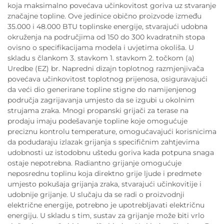
koja maksimalno povećava učinkovitost goriva uz stvaranje
značajne topline. Ove jedinice obično proizvode između
35.000 i 48.000 BTU toplinske energije, stvarajući udobna
okruženja na područjima od 150 do 300 kvadratnih stopa
ovisno o specifikacijama modela i uvjetima okoliša. U
skladu s člankom 3. stavkom 1. stavkom 2. točkom (a)
Uredbe (EZ) br. Napredni dizajn toplotnog razmjenjivača
povećava učinkovitost toplotnog prijenosa, osiguravajući
da veći dio generirane topline stigne do namijenjenog
područja zagrijavanja umjesto da se izgubi u okolnim
strujama zraka. Mnogi propanski grijači za terase na
prodaju imaju podešavanje topline koje omogućuje
preciznu kontrolu temperature, omogućavajući korisnicima
da podudaraju izlazak grijanja s specifičnim zahtjevima
udobnosti uz istodobnu uštedu goriva kada potpuna snaga
ostaje nepotrebna. Radiantno grijanje omogućuje
neposrednu toplinu koja direktno grije ljude i predmete
umjesto pokušaja grijanja zraka, stvarajući učinkovitije i
udobnije grijanje. U slučaju da se radi o proizvodnji
električne energije, potrebno je upotrebljavati električnu
energiju. U skladu s tim, sustav za grijanje može biti vrlo