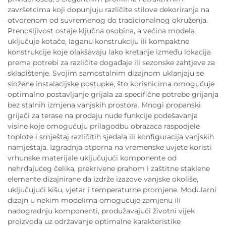
završetcima koji dopunjuju različite stilove dekoriranja na
otvorenom od suvremenog do tradicionalnog okruženja.
Prenosljivost ostaje ključna osobina, a većina modela
uključuje kotače, laganu konstrukciju ili kompaktne
konstrukcije koje olakšavaju lako kretanje između lokacija
prema potrebi za različite događaje ili sezonske zahtjeve za
skladištenje. Svojim samostalnim dizajnom uklanjaju se
složene instalacijske postupke, što korisnicima omogućuje
optimalno postavljanje grijala za specifične potrebe grijanja
bez stalnih izmjena vanjskih prostora. Mnogi propanski
grijači za terase na prodaju nude funkcije podešavanja
visine koje omogućuju prilagodbu obrazaca raspodjele
toplote i smještaj različitih sjedala ili konfiguracija vanjskih
namještaja. Izgradnja otporna na vremenske uvjete koristi
vrhunske materijale uključujući komponente od
nehrđajućeg čelika, prekrivene prahom i zaštitne staklene
elemente dizajnirane da izdrže izazove vanjske okoliše,
uključujući kišu, vjetar i temperaturne promjene. Modularni
dizajn u nekim modelima omogućuje zamjenu ili
nadogradnju komponenti, produžavajući životni vijek
proizvoda uz održavanje optimalne karakteristike