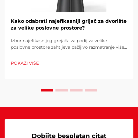
Kako odabrati najefikasniji grijač za dvorište
za velike poslovne prostore?
Izbor najefikasnijeg grejača za podij za velike
poslovne prostore zahtijeva pažljivo razmatranje više
čimbenika koji izravno utječu na operativne troškove,
udobnost kupaca i potrošnju energije. Pogrešan izbor
POKAŽI VIŠE
može rezultirati neadekvatnom toplinom...
Dobijte besplatan citat