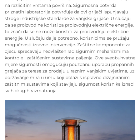
na različitim vrstama površina. Sigurnosna potvrda
priznatih laboratorija potvrđuje da ovi grijači ispunjavaju
stroge industrijske standarde za vanjske grijače. U slučaju
da se proizvod ne koristi za proizvodnju električne energije,
to znači da se ne može koristiti za proizvodnju električne
energije. U slučaju da je potrebno, korisnicima se pružaju
mogućnosti izravne intervencije. Zaštitne komponente za
djecu sprečavaju neovlašten rad sigurnim mehanizmima
kontrole i zaštićenim sustavima paljenja. Ove sveobuhvatne
mjere sigurnosti omogućuju pouzdanu uporabu propannih
grejača za terase za prodaju u raznim vanjskim uvjetima, uz
održavanje mira u umu koji dolazi s ispravno dizajniranim
zaštitnim sustavima koji stavljaju sigurnost korisnika iznad
svih drugih razmatranja.