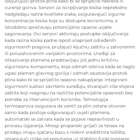
isključujući protok plina kako bi se spriječile nesreće ili
curenje goriva. Senzori za iscrpljivanje kisika neprekidno
nadgledaju razine kvalitete zraka, osiguravajući sigurne
koncentracije kisika koje su dostupne korisnicima, a
istodobno sprečavaju potencijalno opasne uvjete
sagorevanja. Ovi senzori aktiviraju postupke isključivanja
kada razina kisika padne ispod unaprijed određenih
sigurnosnih pragova, pružajući ključnu zaštitu u zatvorenim
ili poluzatvorenim vanjskim prostorima. Uređaji za
otkazivanje plamena predstavljaju još jednu kritičnu
sigurnosnu komponentu, koja odmah otkriva kada se naglo
ugasi plamen glavnog gorilja i odmah zaustavlja protok
plina kako bi se spriječilo opasno nakupljanje. Integrirani
sigurnosni sustavi savršeno surađuju, stvarajući više slojeva
zaštite koji reagiraju na različite potencijalne opasnosti bez
potrebe za intervencijom korisnika. Tehnologija
termoparova osigurava da ventil za plin ostane otvoren
samo kada postoje odgovarajući uvjeti plamena,
automatski se zatvara kada se pojave nepravilnosti u
procesu izgaranja. Mnogi propanski grijači za terase na
prodaju imaju ojačanu bazu s niskim središtima težišta,
smanjujući rizike od prevrtanja uz stabilno funkcioniranje