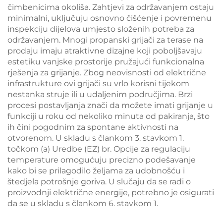
čimbenicima okoliša. Zahtjevi za održavanjem ostaju
minimalni, uključuju osnovno čišćenje i povremenu
inspekciju dijelova umjesto složenih potreba za
održavanjem. Mnogi propanski grijači za terase na
prodaju imaju atraktivne dizajne koji poboljšavaju
estetiku vanjske prostorije pružajući funkcionalna
rješenja za grijanje. Zbog neovisnosti od električne
infrastrukture ovi grijači su vrlo korisni tijekom
nestanka struje ili u udaljenim područjima. Brzi
procesi postavljanja znači da možete imati grijanje u
funkciji u roku od nekoliko minuta od pakiranja, što
ih čini pogodnim za spontane aktivnosti na
otvorenom. U skladu s člankom 3. stavkom 1.
točkom (a) Uredbe (EZ) br. Opcije za regulaciju
temperature omogućuju precizno podešavanje
kako bi se prilagodilo željama za udobnošću i
štedjela potrošnje goriva. U slučaju da se radi o
proizvodnji električne energije, potrebno je osigurati
da se u skladu s člankom 6. stavkom 1.