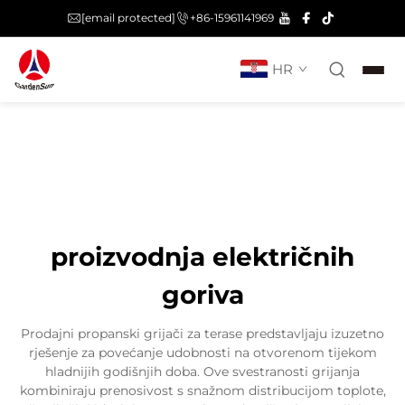
[email protected]
+86-15961141969
HR
proizvodnja električnih
goriva
Prodajni propanski grijači za terase predstavljaju izuzetno
rješenje za povećanje udobnosti na otvorenom tijekom
hladnijih godišnjih doba. Ove svestranosti grijanja
kombiniraju prenosivost s snažnom distribucijom toplote,