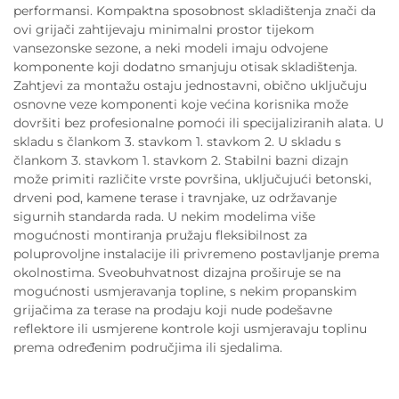
performansi. Kompaktna sposobnost skladištenja znači da
ovi grijači zahtijevaju minimalni prostor tijekom
vansezonske sezone, a neki modeli imaju odvojene
komponente koji dodatno smanjuju otisak skladištenja.
Zahtjevi za montažu ostaju jednostavni, obično uključuju
osnovne veze komponenti koje većina korisnika može
dovršiti bez profesionalne pomoći ili specijaliziranih alata. U
skladu s člankom 3. stavkom 1. stavkom 2. U skladu s
člankom 3. stavkom 1. stavkom 2. Stabilni bazni dizajn
može primiti različite vrste površina, uključujući betonski,
drveni pod, kamene terase i travnjake, uz održavanje
sigurnih standarda rada. U nekim modelima više
mogućnosti montiranja pružaju fleksibilnost za
poluprovoljne instalacije ili privremeno postavljanje prema
okolnostima. Sveobuhvatnost dizajna proširuje se na
mogućnosti usmjeravanja topline, s nekim propanskim
grijačima za terase na prodaju koji nude podešavne
reflektore ili usmjerene kontrole koji usmjeravaju toplinu
prema određenim područjima ili sjedalima.