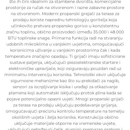
što ih čini idealnim za stambene dvorišta, komercijalne
prostorije za ručak na otvorenom i razne zabavne prostore
na otvorenom. Moderni propanski grejači za terase za
prodaju koriste naprednu tehnologiju goritelja koja
učinkovito pretvara propansko gorivo u konzistentnu
zračnu toplinu, obično proizvodeći između 35.000 i 48.000
BTU toplinske snage. Primarna funkcija radi na stvaranju
udobnih mikroklima u vanjskim uvjetima, omogućavajući
korisnicima uživanje u vanjskim prostorima čak i kada
temperature značajno opadaju. Ti grijači imaju sofisticirane
sustave paljenja, uključujući piezoelektranske startere i
elektroničke upravljače, koji osiguravaju pouzdan rad uz
minimalnu intervenciju korisnika. Tehnološki okvir uključuje
sigurnosne mehanizme kao što su prekidači za nagib,
senzori za iscrpljivanje kisika i uređaji za otkazivanje
plamena koji automatski isključuju protok plina kada se
pojave potencijalno opasni uvjeti. Mnogi propanski grijači
za terase na prodaju uključuju podešavanje grijanja,
omogućavajući preciznu kontrolu temperature na temelju
okolišnih uvjeta i želja korisnika. Konstrukcija obično
uključuje materijale otporne na vremenske uvjete,
uključujući nehrđajući čelik, aluminij premazan prahom i