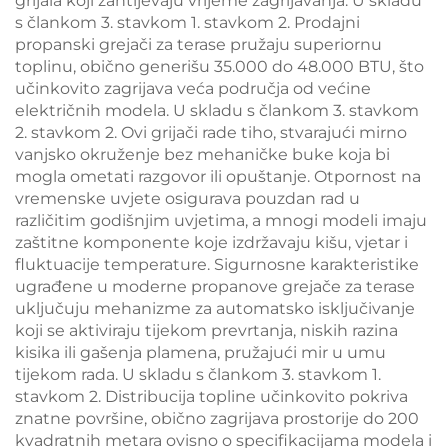
grijala koji zahtijevaju vrijeme zagrijavanja. U skladu
s člankom 3. stavkom 1. stavkom 2. Prodajni
propanski grejači za terase pružaju superiornu
toplinu, obično generišu 35.000 do 48.000 BTU, što
učinkovito zagrijava veća područja od većine
električnih modela. U skladu s člankom 3. stavkom
2. stavkom 2. Ovi grijači rade tiho, stvarajući mirno
vanjsko okruženje bez mehaničke buke koja bi
mogla ometati razgovor ili opuštanje. Otpornost na
vremenske uvjete osigurava pouzdan rad u
različitim godišnjim uvjetima, a mnogi modeli imaju
zaštitne komponente koje izdržavaju kišu, vjetar i
fluktuacije temperature. Sigurnosne karakteristike
ugrađene u moderne propanove grejače za terase
uključuju mehanizme za automatsko isključivanje
koji se aktiviraju tijekom prevrtanja, niskih razina
kisika ili gašenja plamena, pružajući mir u umu
tijekom rada. U skladu s člankom 3. stavkom 1.
stavkom 2. Distribucija topline učinkovito pokriva
znatne površine, obično zagrijava prostorije do 200
kvadratnih metara ovisno o specifikacijama modela i