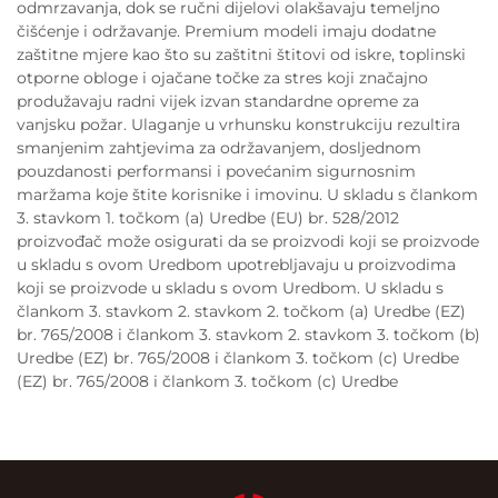
odmrzavanja, dok se ručni dijelovi olakšavaju temeljno
čišćenje i održavanje. Premium modeli imaju dodatne
zaštitne mjere kao što su zaštitni štitovi od iskre, toplinski
otporne obloge i ojačane točke za stres koji značajno
produžavaju radni vijek izvan standardne opreme za
vanjsku požar. Ulaganje u vrhunsku konstrukciju rezultira
smanjenim zahtjevima za održavanjem, dosljednom
pouzdanosti performansi i povećanim sigurnosnim
maržama koje štite korisnike i imovinu. U skladu s člankom
3. stavkom 1. točkom (a) Uredbe (EU) br. 528/2012
proizvođač može osigurati da se proizvodi koji se proizvode
u skladu s ovom Uredbom upotrebljavaju u proizvodima
koji se proizvode u skladu s ovom Uredbom. U skladu s
člankom 3. stavkom 2. stavkom 2. točkom (a) Uredbe (EZ)
br. 765/2008 i člankom 3. stavkom 2. stavkom 3. točkom (b)
Uredbe (EZ) br. 765/2008 i člankom 3. točkom (c) Uredbe
(EZ) br. 765/2008 i člankom 3. točkom (c) Uredbe