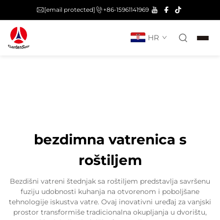
[email protected]
+86-15961141969
HR
bezdimna vatrenica s
roštiljem
Bezdišni vatreni štednjak sa roštiljem predstavlja savršenu
fuziju udobnosti kuhanja na otvorenom i poboljšane
tehnologije iskustva vatre. Ovaj inovativni uređaj za vanjski
prostor transformiše tradicionalna okupljanja u dvorištu,