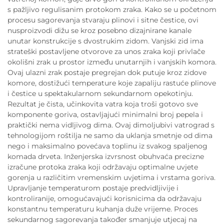
s pažljivo regulisanim protokom zraka. Kako se u početnom
procesu sagorevanja stvaraju plinovi i sitne čestice, ovi
nusproizvodi dižu se kroz posebno dizajnirane kanale
unutar konstrukcije s dvostrukim zidom. Vanjski zid ima
strateški postavljene otvorove za unos zraka koji privlače
okolišni zrak u prostor između unutarnjih i vanjskih komora.
Ovaj ulazni zrak postaje pregrejan dok putuje kroz zidove
komore, dostižući temperature koje zapaliju rastuće plinove
i čestice u spektakularnom sekundarnom opekotinju.
Rezultat je čista, učinkovita vatra koja troši gotovo sve
komponente goriva, ostavljajući minimalni broj pepela i
praktički nema vidljivog dima. Ovaj dimoljubivi vatrograd s
tehnologijom roštilja ne samo da uklanja smetnje od dima
nego i maksimalno povećava toplinu iz svakog spaljenog
komada drveta. Inženjerska izvrsnost obuhvaća precizne
izračune protoka zraka koji održavaju optimalne uvjete
gorenja u različitim vremenskim uvjetima i vrstama goriva.
Upravljanje temperaturom postaje predvidljivije i
kontroliranije, omogućavajući korisnicima da održavaju
konstantnu temperaturu kuhanja duže vrijeme. Proces
sekundarnog sagorevanja također smanjuje utjecaj na