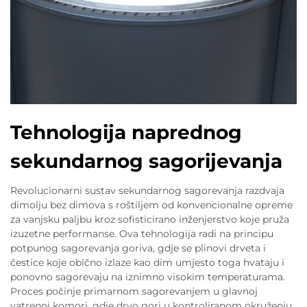
Tehnologija naprednog
sekundarnog sagorijevanja
Revolucionarni sustav sekundarnog sagorevanja razdvaja
dimolju bez dimova s roštiljem od konvencionalne opreme
za vanjsku paljbu kroz sofisticirano inženjerstvo koje pruža
izuzetne performanse. Ova tehnologija radi na principu
potpunog sagorevanja goriva, gdje se plinovi drveta i
čestice koje obično izlaze kao dim umjesto toga hvataju i
ponovno sagorevaju na iznimno visokim temperaturama.
Proces počinje primarnom sagorevanjem u glavnoj
vatrenoj komori, gdje drvo gori u kontroliranom okruženju