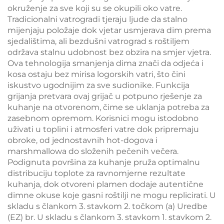
okruženje za sve koji su se okupili oko vatre.
Tradicionalni vatrogradi tjeraju ljude da stalno
mijenjaju položaje dok vjetar usmjerava dim prema
sjedalištima, ali bezdušni vatrograd s roštiljem
održava stalnu udobnost bez obzira na smjer vjetra.
Ova tehnologija smanjenja dima znači da odjeća i
kosa ostaju bez mirisa logorskih vatri, što čini
iskustvo ugodnijim za sve sudionike. Funkcija
grijanja pretvara ovaj grijač u potpuno rješenje za
kuhanje na otvorenom, čime se uklanja potreba za
zasebnom opremom. Korisnici mogu istodobno
uživati u toplini i atmosferi vatre dok pripremaju
obroke, od jednostavnih hot-dogova i
marshmallowa do složenih pečenih večera.
Podignuta površina za kuhanje pruža optimalnu
distribuciju toplote za ravnomjerne rezultate
kuhanja, dok otvoreni plamen dodaje autentične
dimne okuse koje gasni roštilji ne mogu replicirati. U
skladu s člankom 3. stavkom 2. točkom (a) Uredbe
(EZ) br. U skladu s člankom 3. stavkom 1. stavkom 2.