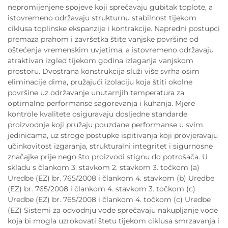
nepromijenjene spojeve koji sprečavaju gubitak toplote, a
istovremeno održavaju strukturnu stabilnost tijekom
ciklusa toplinske ekspanzije i kontrakcije. Napredni postupci
premaza prahom i završetka štite vanjske površine od
oštećenja vremenskim uvjetima, a istovremeno održavaju
atraktivan izgled tijekom godina izlaganja vanjskom
prostoru. Dvostrana konstrukcija služi više svrha osim
eliminacije dima, pružajući izolaciju koja štiti okolne
površine uz održavanje unutarnjih temperatura za
optimalne performanse sagorevanja i kuhanja. Mjere
kontrole kvalitete osiguravaju dosljedne standarde
proizvodnje koji pružaju pouzdane performanse u svim
jedinicama, uz stroge postupke ispitivanja koji provjeravaju
učinkovitost izgaranja, strukturalni integritet i sigurnosne
značajke prije nego što proizvodi stignu do potrošača. U
skladu s člankom 3. stavkom 2. stavkom 3. točkom (a)
Uredbe (EZ) br. 765/2008 i člankom 4. stavkom (b) Uredbe
(EZ) br. 765/2008 i člankom 4. stavkom 3. točkom (c)
Uredbe (EZ) br. 765/2008 i člankom 4. točkom (c) Uredbe
(EZ) Sistemi za odvodnju vode sprečavaju nakupljanje vode
koja bi mogla uzrokovati štetu tijekom ciklusa smrzavanja i