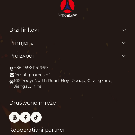
Brzi linkovi
Glavna stranica
Primjena
O Nama
Zašto volimo ono što radimo?
Proizvodi
Proizvodi
Pokrećemo vanjski komfor
+86-15961141969
Grejač terase
Novice
[email protected]
Kamin na otvorenom
Primjena
105 Youyi North Road, Boyi Zouqu, Changzhou,
Jiangsu, Kina
Peć za pizzu
Često Postavljana Pitanja
Ostalo
Kontaktiraj nas
Društvene mreže
Kooperativni partner