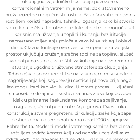
uklanjajući zajedničke frustracije povezane s
konvencionalnim vatrenim jamama, dok istovremeno
pruža izuzetne mogućnosti roštilja. Bezdišni vatreni otvor s
roštiljem koristi naprednu tehniku izgaranja kako bi stvorio
vatru koja je čista i proizvodi minimalni dim, omogućujući
korisnicima uživanje u toplini i kuhanju bez iritacije
neprestano mijenjanja položaja kako bi se izbjegli oblaki
dima. Glavne funkcije ove svestrane opreme za vanjski
prostor uključuju pružanje zračne topline za toplinu, služeći
kao potpuna stanica za roštilj za kuhanje na otvorenom i
stvaranje ugodne društvene atmosfere za okupljanja.
Tehnološka osnova temelji se na sekundarnim sustavima
sagorijevanja koji sagorevaju čestice i plinove prije nego
što mogu izaći kao vidljivi dim. U ovom procesu uključeni
su posebno dizajnirani sustavi za unos zraka koji dovode
kisik u primarne i sekundarne komore za spaljivanje,
osiguravajući potpunu potrošnju goriva. Dvostruka
konstrukcija stvara pregretenu cirkulaciju zraka koja zapali
čestice dima na temperaturama iznad 1000 stupnjeva
Fahrenheita. Moderni modeli vatrenog kamina bez dima s
roštiljem sadrže konstrukciju od nehrđajućeg čelika za
izdržljivost i zadržavanje topline, dok uklanjajuće rešetke za