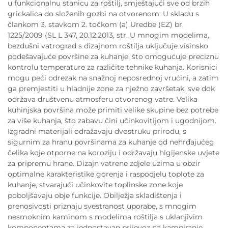
u funkcionalnu stanicu za roštilj, smještajući sve od brzih
grickalica do složenih gozbi na otvorenom. U skladu s
člankom 3. stavkom 2. točkom (a) Uredbe (EZ) br.
1225/2009 (SL L 347, 20.12.2013, str. U mnogim modelima,
bezdušni vatrograd s dizajnom roštilja uključuje visinsko
podešavajuće površine za kuhanje, što omogućuje preciznu
kontrolu temperature za različite tehnike kuhanja. Korisnici
mogu peći odrezak na snažnoj neposrednoj vrućini, a zatim
ga premjestiti u hladnije zone za nježno završetak, sve dok
održava društvenu atmosferu otvorenog vatre. Velika
kuhinjska površina može primiti velike skupine bez potrebe
za više kuhanja, što zabavu čini učinkovitijom i ugodnijom.
Izgradni materijali odražavaju dvostruku prirodu, s
sigurnim za hranu površinama za kuhanje od nehrđajućeg
čelika koje otporne na koroziju i održavaju higijenske uvjete
za pripremu hrane. Dizajn vatrene zdjele uzima u obzir
optimalne karakteristike gorenja i raspodjelu toplote za
kuhanje, stvarajući učinkovite toplinske zone koje
poboljšavaju obje funkcije. Obilježja skladištenja i
prenosivosti priznaju svestranost uporabe, s mnogim
nesmoknim kaminom s modelima roštilja s uklanjivim
komponentama za jednostavan prijevoz na kampiranje,