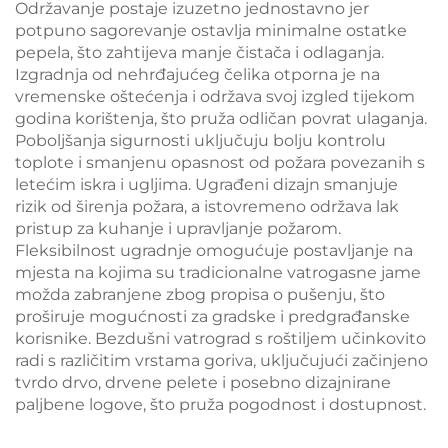
Održavanje postaje izuzetno jednostavno jer
potpuno sagorevanje ostavlja minimalne ostatke
pepela, što zahtijeva manje čistača i odlaganja.
Izgradnja od nehrđajućeg čelika otporna je na
vremenske oštećenja i održava svoj izgled tijekom
godina korištenja, što pruža odličan povrat ulaganja.
Poboljšanja sigurnosti uključuju bolju kontrolu
toplote i smanjenu opasnost od požara povezanih s
letećim iskra i ugljima. Ugrađeni dizajn smanjuje
rizik od širenja požara, a istovremeno održava lak
pristup za kuhanje i upravljanje požarom.
Fleksibilnost ugradnje omogućuje postavljanje na
mjesta na kojima su tradicionalne vatrogasne jame
možda zabranjene zbog propisa o pušenju, što
proširuje mogućnosti za gradske i predgrađanske
korisnike. Bezdušni vatrograd s roštiljem učinkovito
radi s različitim vrstama goriva, uključujući začinjeno
tvrdo drvo, drvene pelete i posebno dizajnirane
paljbene logove, što pruža pogodnost i dostupnost.