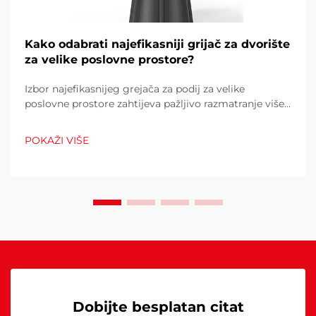
Kako odabrati najefikasniji grijač za dvorište
za velike poslovne prostore?
Izbor najefikasnijeg grejača za podij za velike
poslovne prostore zahtijeva pažljivo razmatranje više
čimbenika koji izravno utječu na operativne troškove,
udobnost kupaca i potrošnju energije. Pogrešan izbor
POKAŽI VIŠE
može rezultirati neadekvatnom toplinom...
Dobijte besplatan citat