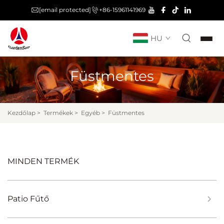
[email protected]
+86-15961141969
HU
Füstmentes
Kezdőlap
>
Termékek
>
Egyéb
>
Füstmentes
MINDEN TERMÉK
Patio Fűtő