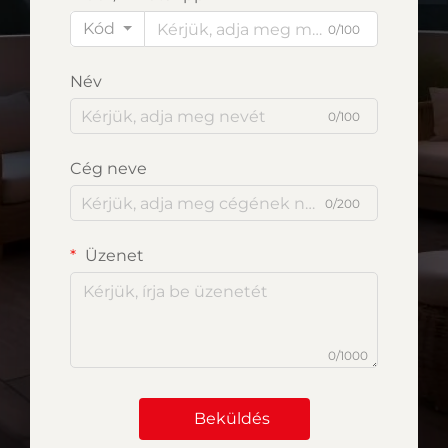
Kód
0/100
Név
0/100
Cég neve
0/200
Üzenet
0/1000
Beküldés