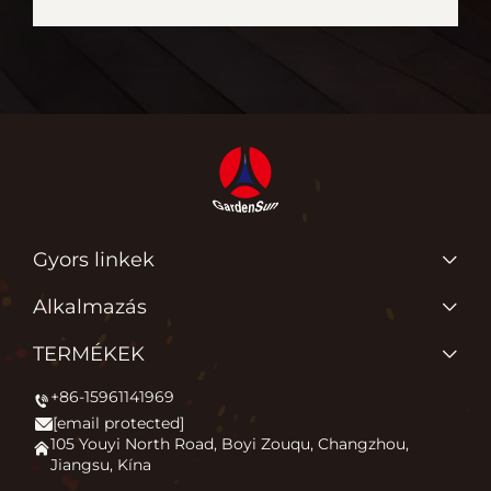
Gyors linkek
TERMÉKEK
Alkalmazás
Rólunk
Miért szeretjük azt, amit csinálunk?
TERMÉKEK
Alkalmazás
A szabadidős komfort meggyújtása
+86-15961141969
Teraszfűtő
Hírek
[email protected]
Tűzrakóhely
Lépjen kapcsolatba velünk
105 Youyi North Road, Boyi Zouqu, Changzhou,
Jiangsu, Kína
Pizza sütő
GYIK