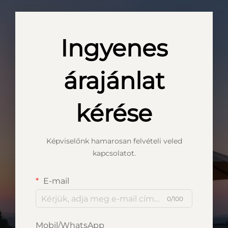
Ingyenes
árajánlat
kérése
Képviselőnk hamarosan felvételi veled
kapcsolatot.
E-mail
0/100
Mobil/WhatsApp