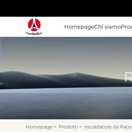
Homepage
Chi siamo
Prod
R
Homepage
>
Prodotti
>
riscaldatore da Patio