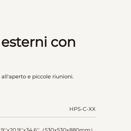
 esterni con
all'aperto e piccole riunioni.
HPS-C-XX
,9''x20,9''x34,6''（530x530x880mm）