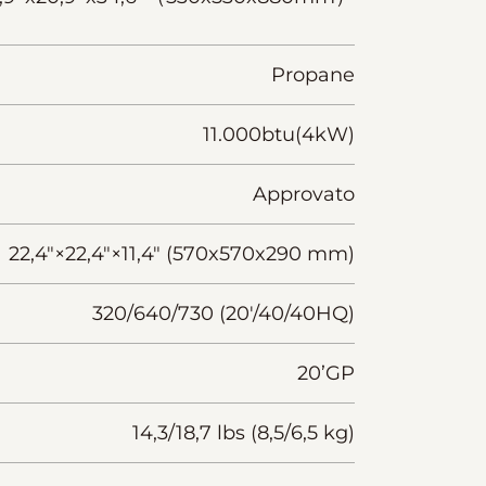
Propane
11.000btu(4kW)
Approvato
22,4"×22,4"×11,4" (570x570x290 mm)
320/640/730 (20'/40/40HQ)
20’GP
14,3/18,7 lbs (8,5/6,5 kg)