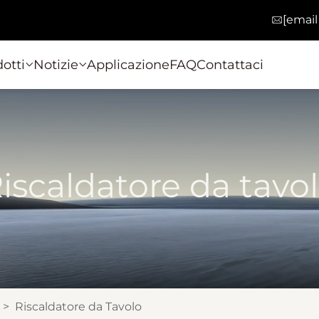
[email
otti
Notizie
Applicazione
FAQ
Contattaci
iscaldatore da tavo
>
Riscaldatore da Tavolo