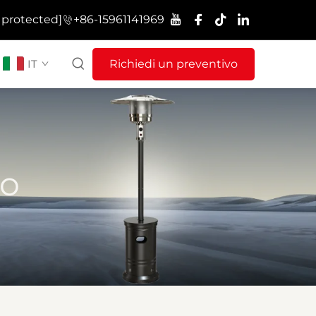
 protected]
+86-15961141969
IT
Richiedi un preventivo
lo