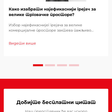
Како изабрати најефикаснији грејач за
велике трговачке просторе?
Избор најефикаснијег грејача за велике
комерцијалне просторе захтева пажљиво
разматрање више фактора који директно
утичу на оперативне трошкове, удобност
Видети више
купаца и потрошњу енергије. Лош избор може
довести до неадекватног топло...
Добијте бесплатни цитат
Наш представник ће вас ускоро