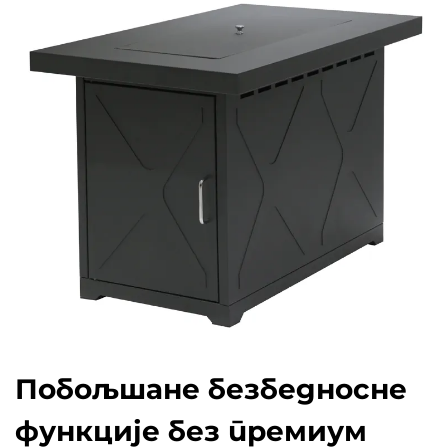
Побољшане безбедносне
функције без премиум