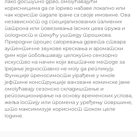
лако доступно дрво, омогућавајући
корисницима да се гориво набаве локално или
чак користе падале гране са своје имовине. Ова
независност од специјализованих паливних
патрона или повезивања гасних цева пружа и
погодност и текућу уштеду трошкова.
Природни процес сагоревања дрвета ствара
аутентичне звукове крескања и ароматски
дим који побољшавају целокупно сензорно
искуство на начин који вештачке методе за
грејање једноставно не могу да репликују.
Функције преносимости уграђене у многе
јефтине конструкције ванзване коминске јаме
омогућавају сезонско складиштење и
репозиционирање на основу временских услова,
жеља гостију или промена у уређењу површине,
што максимизује корисност током целе
године.