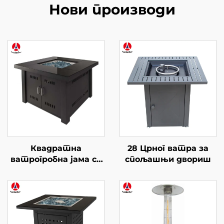
Нови производи
Квадратна
28 Црног ватра за
ватрогробна јама са
спољашњи двориш
стакленим столом