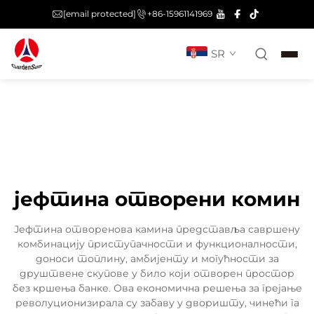
[email protected]
+86-15961141969
SR
јефтина отворени комин
Јефтина отворенова камина представља савршену
комбинацију приступачности и функционалности,
доноси топлину, амбијенту и могућности за
друштвене скупове у било који отворен простор
без кршења банке. Ова економична решења за грејање
револуционизирала су забаву у дворишту, чинећи га