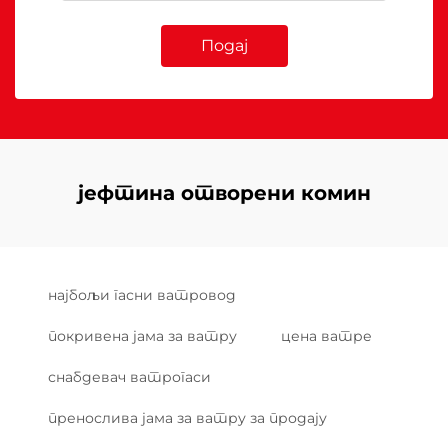
Подај
јефтина отворени комин
најбољи гасни ватровод
покривена јама за ватру
цена ватре
снабдевач ватрогаси
пренослива јама за ватру за продају