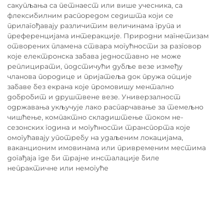
сакупљања са петнаест или више учесника, са
флексибилним распоредом седишта који се
прилагођавају различитим величинама група и
преференцијама интеракције. Природни магнетизам
отворених пламена ствара могућности за разговор
које електронска забава једноставно не може
реплицирати, подстичући дубље везе између
чланова породице и пријатеља док пружа опције
забаве без екрана које промовишу ментално
добробит и друштвене везе. Универзалност
одржавања укључује лако распарчавање за темељно
чишћење, компактно складиштење током не-
сезонских година и могућности транспорта које
омогућавају употребу на удаљеним локацијама,
ваканционим имовинама или привременим местима
догађаја где би трајне инсталације биле
непрактичне или немогуће