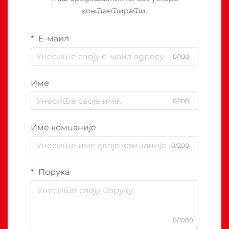
контактирати.
Е-маил
0/100
Име
0/100
Име компаније
0/200
Порука
0/1000