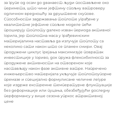
за групе од осам до дванаест људи постављене око
перимета, што чини јефтину спољну ватроверу
одличном вредношћу за друштвене скупове.
Способности задржавања топлоте уграђене у
квалитетне јефтине спољне моделе пећи
проширују топлоту далеко изван периода активног
горила, јер топлотна маса у грађевинским
материјалима наставља да излучује топлоту са
неколико сати након што се пламен смири. Овај
продужени циклус грејања максимизује повратак
инвестиције у гориво, док пружа флексибилност за
продужене активности на отвореном које
настављају након фазе активне ватре. Напречено
инжењерство материјала укључује топлотоупорне
премазе и специјално формулисане челичне легуре
које издрже екстремне температурне флуктуације
без деформације или пуцања, обезбеђујући доследну
перформансу у више сезона упркос атрактивној
цене