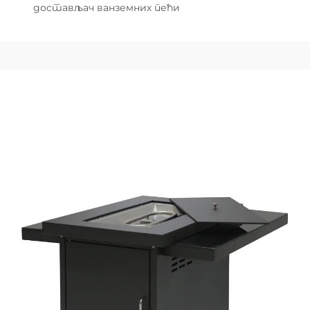
достављач ванземних пећи