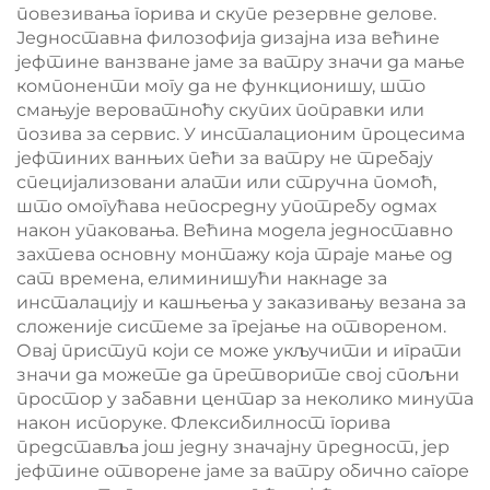
повезивања горива и скупе резервне делове.
Једноставна филозофија дизајна иза већине
јефтине ванзване јаме за ватру значи да мање
компоненти могу да не функционишу, што
смањује вероватноћу скупих поправки или
позива за сервис. У инсталационим процесима
јефтиних ванњих пећи за ватру не требају
специјализовани алати или стручна помоћ,
што омогућава непосредну употребу одмах
након упаковања. Већина модела једноставно
захтева основну монтажу која траје мање од
сат времена, елиминишући накнаде за
инсталацију и кашњења у заказивању везана за
сложеније системе за грејање на отвореном.
Овај приступ који се може укључити и играти
значи да можете да претворите свој спољни
простор у забавни центар за неколико минута
након испоруке. Флексибилност горива
представља још једну значајну предност, јер
јефтине отворене јаме за ватру обично сагоре