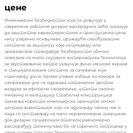
цене
Инжењеринг безбедности који се укључује у
савремене јефтине дизајне ванзградних пећи показује
да заштитне карактеристике и приступачна цена
нису узајамно искључиве, пружајући свеобухватне
системе за заштиту које испуњавају или
превазилазе стандарде безбедности обично
повезане са много скупљим алтернатива Технологија
за заустављање ватре укључује фино-мешове екране
и специјализоване системе за сачување који
спречавају да се гориве угаљке избаце из коморе за
сагоревање док се одржава оптимални проток
ваздуха за ефикасно сагоревање, штити околно
имовину и вегетацију Стабилна конструкција
темеља користи инжењерске принципе ниског
центра гравитације који се одупирају нагину чак и
када се постављају на мало неравномерне површине,
док дизајни са широким отиском равномерно
распоређују тежину како би се спречило потопање у
меке услове тла који Технологија топлотног штита