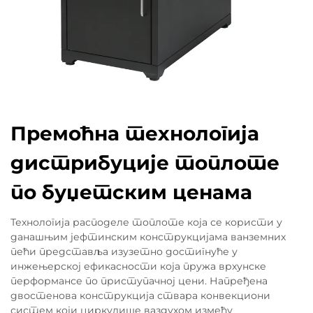
Премоћна технологија
дистрибуције топлоте
по буџетским ценама
Технологија расподеле топлоте која се користи у
данашњим јефтинским конструкцијама ванземних
пећи представља изузетно достигнуће у
инжењерској ефикасности која пружа врхунске
перформансе по приступачној цени. Напређена
двостенова конструкција ствара конвекциони
систем који циркулише ваздухом између