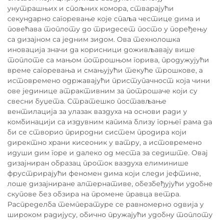
унутрашњих и спољних комора, стварајући
секундарно сагоревање које спаља честице дима и
повећава топлоту до тридесет посто у поређењу
са дизајном са једним зидом. Ова технолошка
иновација значи да корисници доживљавају више
топлоте са мањом потрошњом горива, продужујући
време сагоревања и смањујући текуће трошкове, а
истовремено одржавајући приступачност која чини
ове јединице атрактивним за потрошаче који су
свесни буџета. Стратешко постављање
вентилација за улазак ваздуха на основи ради у
комбинацији са издувним капима близу горњег рама да
би се створио природни систем продира који
директно храни кисеоник у ватру, а истовремено
идуши дим горе и далеко од места за седиште. Овај
дизајниран образац проток ваздуха елиминише
фрустрирајући феномен дима који следи јефтине,
лоше дизајниране алтернативе, обезбеђујући удобне
скупове без обзира на промене правца ветра.
Распределба температуре се равномерно одвија у
широком радијусу, обично пружајући удобну топлоту