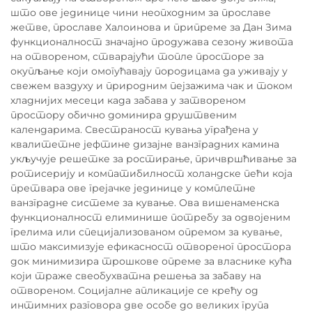
што ове јединице чини неопходним за прославе
жетве, прославе Халоинова и припреме за Дан Зима
функционалност значајно продужава сезону живота
на отвореном, стварајући топле просторе за
окупљање који омогућавају породицама да уживају у
свежем ваздуху и природним пејзажима чак и током
хладнијих месеци када забава у затвореном
простору обично доминира друштвеним
календарима. Свестраност кувања уграђена у
квалитетне јефтине дизајне ванзградних камина
укључује решетке за ростирање, причвршћивање за
ротисерију и компатибилност холандске пећи која
претвара ове грејачке јединице у комплетне
ванзградне системе за кување. Ова вишенаменска
функционалност елиминише потребу за одвојеним
грелима или специјализованом опремом за кување,
што максимизује ефикасност отвореног простора
док минимизира трошкове опреме за власнике кућа
који траже свеобухватна решења за забаву на
отвореном. Социјалне апликације се крећу од
интимних разговора две особе до великих група