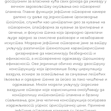
доступним за власнике кућа свих дохода да уживају у
вечном задовољству окупљања око отвореног
пламена. Главне функције јефтине отворене камере
далеко су даље од једноставне производње
топлоте, служећи као централни део за кување на
отвореном, платформа за кување за грилирање и
печење, и фокусна тачка која природно привлачи
људе заједно за смислене разговоре и незаборавне
искуства. Модерне јефтине отворене јаме за ватру
укључују различите технолошке карактеристике
дизајниране да максимизују безбедност и
ефикасност, а истовремено одржавају трошковну
ефикасност. Ове јединице обично имају двоструку
конструкцију која промовише бољу циркулацију
ваздуха, ескире за осветљење за сачување летећих
гљовеља и одвајане тенке за пепео за лако чишћење и
одржавање. Многи модели укључују подесиве
ваздушне отвори које корисницима омогућавају да
контролишу интензитет пламена и брзину
спаљивања, док јача челична конструкција осигурава
издржљивост упркос приступачној цени. Примене
јефтине отворене коминке су практично