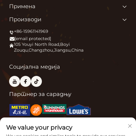
Почетна страница
Примена
О нама
Зашто волимо оно што радимо?
Производи
Производи
Појачање удобности на отвореном
+86-15961141969
Грејач за дворац
Новине
[email protected]
Огњ
Примена
105 Youyi North Road,Boyi
Zouqu,Changzhou,Jiangsu,China
Пећница за пицу
Често постављане питања
Други
Контактирајте нас
Социјална медија
Партнер за сарадњу
We value your privacy
Сродне сертификације