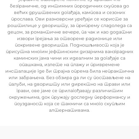
безграничне, од интимних породичних скупова до
већих друштвених догађаја, кампова и сезоних
прослава. Ови разноврсни уређаји се користе за
роштилице у дворишту, за припрему сладоледа са
децом, за романтичне вечере, па чак и као додатни
извори грејања за отворене радионице или
покривене дворишта. Подношљивост која је
присутна многим јефтинским дизајнима ванзградних
каминских јама чини их идеалним за догађаје са
опашкама, излете на плажу и привремене
инсталације где би трајна опрема била непрактична
или забрањена. Без обзира да ли су постављене на
палуби, на дворишту или директно на трави или
грави, ове јаме се прилагођавају различитим
окружењима, док пружају доследну перформансу и
поузданост која се такмичи са много скупљим
алтернативама.