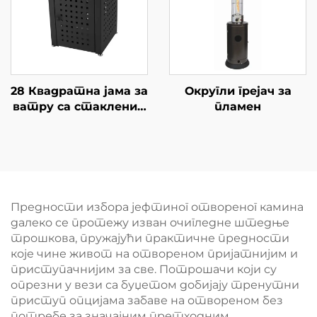
28 Квадратна јама за
Округли грејач за
ватру са стакленим
пламен
столом
Предности избора јефтиног отвореног камина
далеко се протежу изван очигледне штедње
трошкова, пружајући практичне предности
које чине живот на отвореном пријатнијим и
приступачнијим за све. Потрошачи који су
опрезни у вези са буџетом добијају тренутни
приступ опцијама забаве на отвореном без
потребе за значајним претходним