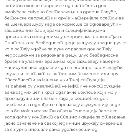
штити околне површине од оштећења док
омогућава сигурно постављање на дрвене палубе,
бетонске дворишта и друге материјале осетљиве
на температуру када се користе са одговарајућим
заштитним баријерама и спецификацијама
прострања изведенима у смерницама произвођача.
Сматрања за безбедност деце укључују хладне ручке
које остају удобне за руке одраслих док остају
недостижни за радознале децу, плус безбедносне
браве на улазним вратима које захтевају намерно
манипулисање одраслих да се отворе, спречавајући
случајни контакт са активним пламеном или вру
Способности за гашење у хитној ситуацији
изграђене су у квалитетне јефтине конструкције
ванзградних пећи кроз одвлачне поклопе који могу
брзо задушити пламен када је потребно, док
системи за одвођење спречавају акумулацију воде
која би могла изазвати опасну генерацију паре ако
вода дође у контакт са Спецификације за отварање
јасно означене на свакој јединици пружају смернице
за сигурно инсталирање удаљености од