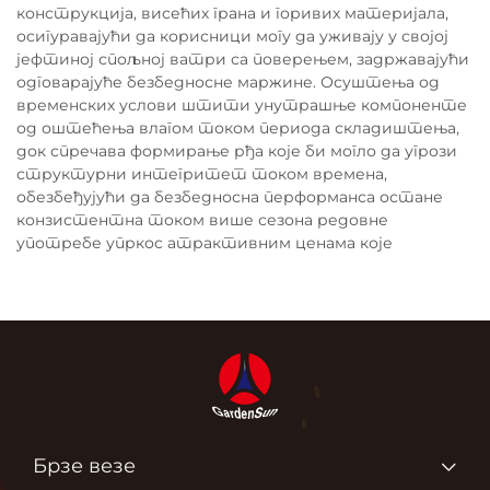
конструкција, висећих грана и горивих материјала,
осигуравајући да корисници могу да уживају у својој
јефтиној спољној ватри са поверењем, задржавајући
одговарајуће безбедносне маржине. Осуштења од
временских услови штити унутрашње компоненте
од оштећења влагом током периода складиштења,
док спречава формирање рђа које би могло да угрози
структурни интегритет током времена,
обезбеђујући да безбедносна перформанса остане
конзистентна током више сезона редовне
употребе упркос атрактивним ценама које
Брзе везе