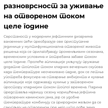
разноврсност за уживање
на отвореном током
целе године
Сврстаност у модерним јефтинним дизајнима
ванземних пећи преобразује ове приступачне
јединице у мултифункционална отвореног живота
решења која се прилагођавају променљивим сезонама,
временским условима и потребама забаве током
целе године. Пролеће апликације укључују пружање
додатне топлоте током хладних вечерњих скупова
када температуре неочекивано падне, док се летња
употреба фокусира на стварање амбијента и кухање
апликације које одржавају кухиње у затвореном
простору хладнијим током топлог времена. Падина
представља највишу сезону коришћења јефтина
отворених каминских јама, јер се удобне
температуре комбинују са природном жељом да се
сакупљају на отвореном пре него што дође зима,