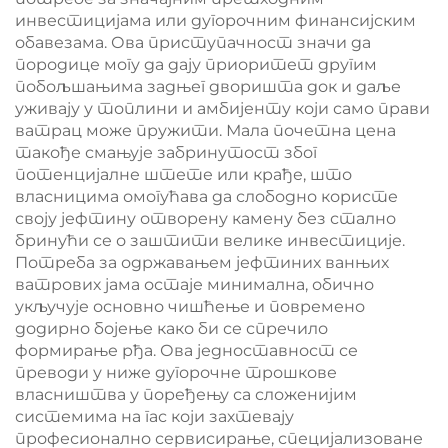
инвестицијама или дугорочним финансијским
обавезама. Ова приступачност значи да
породице могу да дају приоритет другим
побољшањима задњег дворишта док и даље
уживају у топлини и амбијенту који само прави
ватрац може пружити. Мала почетна цена
такође смањује забринутост због
потенцијалне штете или крађе, што
власницима омогућава да слободно користе
своју јефтину отворену камену без стално
бринући се о заштити велике инвестиције.
Потреба за одржавањем јефтиних ванњих
ватрових јама остаје минимална, обично
укључује основно чишћење и повремено
додирно бојење како би се спречило
формирање рђа. Ова једноставност се
преводи у ниже дугорочне трошкове
власништва у поређењу са сложенијим
системима на гас који захтевају
професионално сервисирање, специјализоване