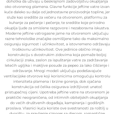
dohotka da uživaju u beskrajnom zadovoljstvu okupljanja
oko otvorenog plamena. Glavne funkcije jeftine vatre izvan
kuće daleko su dalje od jednostavne proizvodnje topline, jer
služe kao središte za večeru na otvorenom, platformu za
kuhanje za pečenje i pečenje, te središte koje prirodno
okuplja ljude za smislene razgovore i nezaboravna iskustva.
Moderne jeftine vatrogasne jame na otvorenom uključuju
razne tehnološke značajke osmišljene tako da maksimalno
osiguraju sigurnost i učinkovitost, a istovremeno održavaju
troškovnu učinkovitost. Ove jedinice obično imaju
konstrukciju s dvostrukim zidovima koja pomaže boljoj
cirkulaciji zraka, zaslon za ispuštanje vatre za zadržavanje
letećih ugljika i makljive posude za pepeo za lako čišćenje i
održavanje. Mnogi modeli uključuju podešavajuće
ventilacijske otvorove koji korisnicima omogućuju kontrolu
intenziteta plamena i brzine gorenja, dok ojačana
konstrukcija od čelika osigurava izdržljivost unatoč
pristupačnoj cijeni. Upotreba jeftine vatre na otvorenom je
praktički neograničena, od intimnih obiteljskih okupljanja
do većih društvenih događaja, kampiranja i godišnjih
proslava. Vlasnici kuća koriste ove svestranosti za roštilj u
dvorištu, za pravljenje s'mores sa djecom, romantične