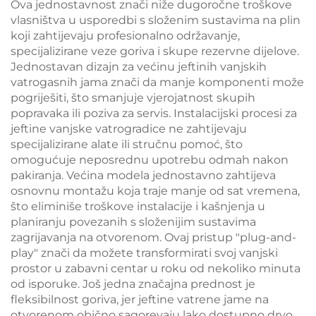
Ova jednostavnost znači niže dugoročne troškove
vlasništva u usporedbi s složenim sustavima na plin
koji zahtijevaju profesionalno održavanje,
specijalizirane veze goriva i skupe rezervne dijelove.
Jednostavan dizajn za većinu jeftinih vanjskih
vatrogasnih jama znači da manje komponenti može
pogriješiti, što smanjuje vjerojatnost skupih
popravaka ili poziva za servis. Instalacijski procesi za
jeftine vanjske vatrogradice ne zahtijevaju
specijalizirane alate ili stručnu pomoć, što
omogućuje neposrednu upotrebu odmah nakon
pakiranja. Većina modela jednostavno zahtijeva
osnovnu montažu koja traje manje od sat vremena,
što eliminiše troškove instalacije i kašnjenja u
planiranju povezanih s složenijim sustavima
zagrijavanja na otvorenom. Ovaj pristup "plug-and-
play" znači da možete transformirati svoj vanjski
prostor u zabavni centar u roku od nekoliko minuta
od isporuke. Još jedna značajna prednost je
fleksibilnost goriva, jer jeftine vatrene jame na
otvorenom obično sagorevaju lako dostupno drvo,