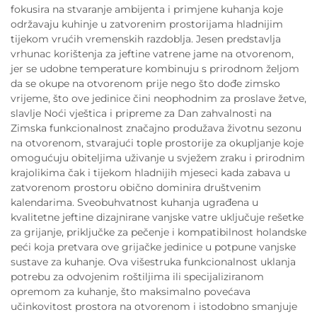
fokusira na stvaranje ambijenta i primjene kuhanja koje
održavaju kuhinje u zatvorenim prostorijama hladnijim
tijekom vrućih vremenskih razdoblja. Jesen predstavlja
vrhunac korištenja za jeftine vatrene jame na otvorenom,
jer se udobne temperature kombinuju s prirodnom željom
da se okupe na otvorenom prije nego što dođe zimsko
vrijeme, što ove jedinice čini neophodnim za proslave žetve,
slavlje Noći vještica i pripreme za Dan zahvalnosti na
Zimska funkcionalnost značajno produžava životnu sezonu
na otvorenom, stvarajući tople prostorije za okupljanje koje
omogućuju obiteljima uživanje u svježem zraku i prirodnim
krajolikima čak i tijekom hladnijih mjeseci kada zabava u
zatvorenom prostoru obično dominira društvenim
kalendarima. Sveobuhvatnost kuhanja ugrađena u
kvalitetne jeftine dizajnirane vanjske vatre uključuje rešetke
za grijanje, priključke za pečenje i kompatibilnost holandske
peći koja pretvara ove grijačke jedinice u potpune vanjske
sustave za kuhanje. Ova višestruka funkcionalnost uklanja
potrebu za odvojenim roštiljima ili specijaliziranom
opremom za kuhanje, što maksimalno povećava
učinkovitost prostora na otvorenom i istodobno smanjuje