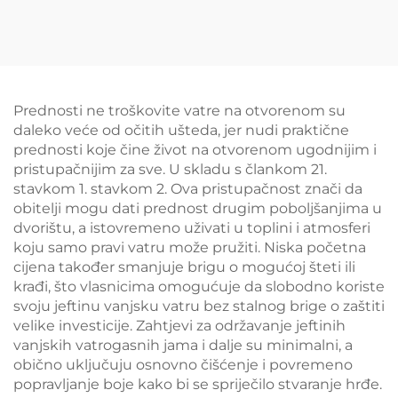
Prednosti ne troškovite vatre na otvorenom su
daleko veće od očitih ušteda, jer nudi praktične
prednosti koje čine život na otvorenom ugodnijim i
pristupačnijim za sve. U skladu s člankom 21.
stavkom 1. stavkom 2. Ova pristupačnost znači da
obitelji mogu dati prednost drugim poboljšanjima u
dvorištu, a istovremeno uživati u toplini i atmosferi
koju samo pravi vatru može pružiti. Niska početna
cijena također smanjuje brigu o mogućoj šteti ili
krađi, što vlasnicima omogućuje da slobodno koriste
svoju jeftinu vanjsku vatru bez stalnog brige o zaštiti
velike investicije. Zahtjevi za održavanje jeftinih
vanjskih vatrogasnih jama i dalje su minimalni, a
obično uključuju osnovno čišćenje i povremeno
popravljanje boje kako bi se spriječilo stvaranje hrđe.