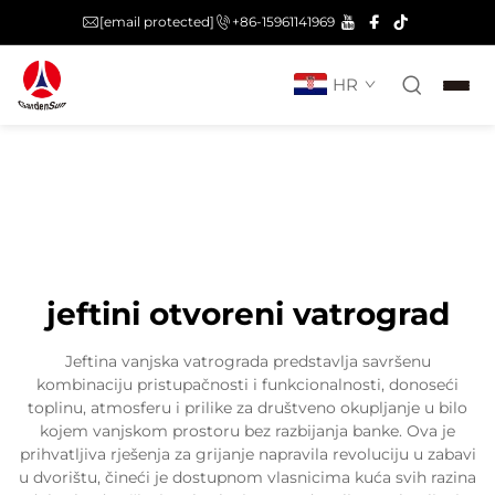
[email protected]
+86-15961141969
HR
jeftini otvoreni vatrograd
Jeftina vanjska vatrograda predstavlja savršenu
kombinaciju pristupačnosti i funkcionalnosti, donoseći
toplinu, atmosferu i prilike za društveno okupljanje u bilo
kojem vanjskom prostoru bez razbijanja banke. Ova je
prihvatljiva rješenja za grijanje napravila revoluciju u zabavi
u dvorištu, čineći je dostupnom vlasnicima kuća svih razina