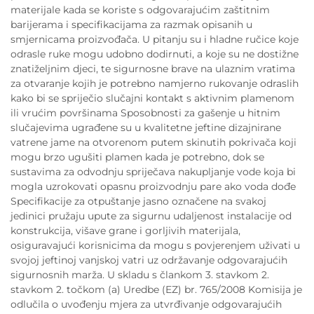
materijale kada se koriste s odgovarajućim zaštitnim
barijerama i specifikacijama za razmak opisanih u
smjernicama proizvođača. U pitanju su i hladne ručice koje
odrasle ruke mogu udobno dodirnuti, a koje su ne dostižne
znatiželjnim djeci, te sigurnosne brave na ulaznim vratima
za otvaranje kojih je potrebno namjerno rukovanje odraslih
kako bi se spriječio slučajni kontakt s aktivnim plamenom
ili vrućim površinama Sposobnosti za gašenje u hitnim
slučajevima ugrađene su u kvalitetne jeftine dizajnirane
vatrene jame na otvorenom putem skinutih pokrivača koji
mogu brzo ugušiti plamen kada je potrebno, dok se
sustavima za odvodnju spriječava nakupljanje vode koja bi
mogla uzrokovati opasnu proizvodnju pare ako voda dođe
Specifikacije za otpuštanje jasno označene na svakoj
jedinici pružaju upute za sigurnu udaljenost instalacije od
konstrukcija, višave grane i gorljivih materijala,
osiguravajući korisnicima da mogu s povjerenjem uživati u
svojoj jeftinoj vanjskoj vatri uz održavanje odgovarajućih
sigurnosnih marža. U skladu s člankom 3. stavkom 2.
stavkom 2. točkom (a) Uredbe (EZ) br. 765/2008 Komisija je
odlučila o uvođenju mjera za utvrđivanje odgovarajućih