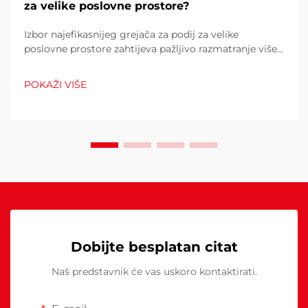
za velike poslovne prostore?
Izbor najefikasnijeg grejača za podij za velike
poslovne prostore zahtijeva pažljivo razmatranje više
čimbenika koji izravno utječu na operativne troškove,
udobnost kupaca i potrošnju energije. Pogrešan izbor
POKAŽI VIŠE
može rezultirati neadekvatnom toplinom...
Dobijte besplatan citat
Naš predstavnik će vas uskoro kontaktirati.