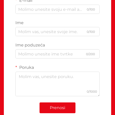
E-mail
0/100
Ime
0/100
Ime poduzeća
0/200
Poruka
0/1000
Prenosi