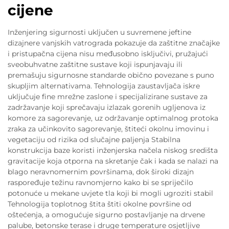
cijene
Inženjering sigurnosti uključen u suvremene jeftine
dizajnere vanjskih vatrograda pokazuje da zaštitne značajke
i pristupačna cijena nisu međusobno isključivi, pružajući
sveobuhvatne zaštitne sustave koji ispunjavaju ili
premašuju sigurnosne standarde obično povezane s puno
skupljim alternativama. Tehnologija zaustavljača iskre
uključuje fine mrežne zaslone i specijalizirane sustave za
zadržavanje koji sprečavaju izlazak gorenih ugljenova iz
komore za sagorevanje, uz održavanje optimalnog protoka
zraka za učinkovito sagorevanje, štiteći okolnu imovinu i
vegetaciju od rizika od slučajne paljenja Stabilna
konstrukcija baze koristi inženjerska načela niskog središta
gravitacije koja otporna na skretanje čak i kada se nalazi na
blago neravnomernim površinama, dok široki dizajn
raspoređuje težinu ravnomjerno kako bi se spriječilo
potonuće u mekane uvjete tla koji bi mogli ugroziti stabil
Tehnologija toplotnog štita štiti okolne površine od
oštećenja, a omogućuje sigurno postavljanje na drvene
palube, betonske terase i druge temperature osjetljive