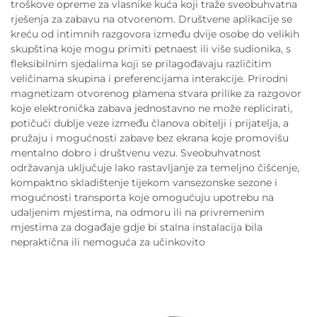
troškove opreme za vlasnike kuća koji traže sveobuhvatna
rješenja za zabavu na otvorenom. Društvene aplikacije se
kreću od intimnih razgovora između dvije osobe do velikih
skupština koje mogu primiti petnaest ili više sudionika, s
fleksibilnim sjedalima koji se prilagođavaju različitim
veličinama skupina i preferencijama interakcije. Prirodni
magnetizam otvorenog plamena stvara prilike za razgovor
koje elektronička zabava jednostavno ne može replicirati,
potičući dublje veze između članova obitelji i prijatelja, a
pružaju i mogućnosti zabave bez ekrana koje promovišu
mentalno dobro i društvenu vezu. Sveobuhvatnost
održavanja uključuje lako rastavljanje za temeljno čišćenje,
kompaktno skladištenje tijekom vansezonske sezone i
mogućnosti transporta koje omogućuju upotrebu na
udaljenim mjestima, na odmoru ili na privremenim
mjestima za događaje gdje bi stalna instalacija bila
nepraktična ili nemoguća za učinkovito