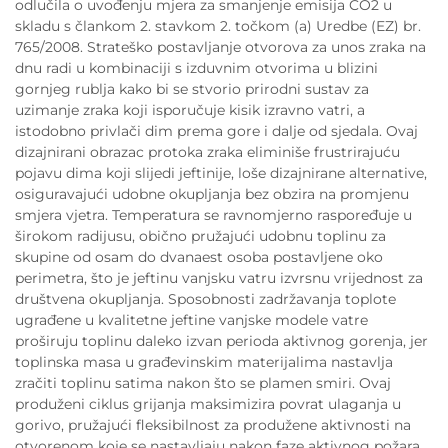
odlučila o uvođenju mjera za smanjenje emisija CO2 u
skladu s člankom 2. stavkom 2. točkom (a) Uredbe (EZ) br.
765/2008. Strateško postavljanje otvorova za unos zraka na
dnu radi u kombinaciji s izduvnim otvorima u blizini
gornjeg rublja kako bi se stvorio prirodni sustav za
uzimanje zraka koji isporučuje kisik izravno vatri, a
istodobno privlači dim prema gore i dalje od sjedala. Ovaj
dizajnirani obrazac protoka zraka eliminiše frustrirajuću
pojavu dima koji slijedi jeftinije, loše dizajnirane alternative,
osiguravajući udobne okupljanja bez obzira na promjenu
smjera vjetra. Temperatura se ravnomjerno raspoređuje u
širokom radijusu, obično pružajući udobnu toplinu za
skupine od osam do dvanaest osoba postavljene oko
perimetra, što je jeftinu vanjsku vatru izvrsnu vrijednost za
društvena okupljanja. Sposobnosti zadržavanja toplote
ugrađene u kvalitetne jeftine vanjske modele vatre
proširuju toplinu daleko izvan perioda aktivnog gorenja, jer
toplinska masa u građevinskim materijalima nastavlja
zračiti toplinu satima nakon što se plamen smiri. Ovaj
produženi ciklus grijanja maksimizira povrat ulaganja u
gorivo, pružajući fleksibilnost za produžene aktivnosti na
otvorenom koje se nastavljaju nakon faze aktivnog požara.