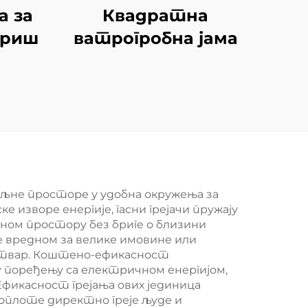
а за
Квадратна
ориш
ватрогробна јама
пољне просторе у удобна окружења за
изворе енергије, гасни грејачи пружају
ном простору без бриге о близини
е вредном за велике имовине или
 ствар. Коштено-ефикасност
у поређењу са електричном енергијом,
икасност грејања ових јединица
оплоте директно греје људе и