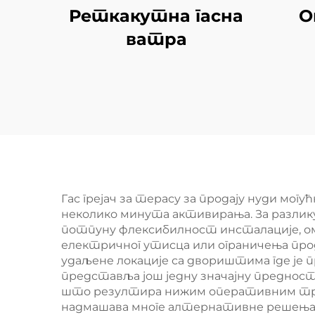
Реткакутна гасна
О
ватра
Гас грејач за терасу за продају нуди мо
неколико минута активирања. За разлику 
потпуну флексибилност инсталације, ом
електричног утисца или ограничења прод
удаљене локације са двориштима где је
представља још једну значајну предност
што резултира нижим оперативним трош
надмашава многе алтернативне решења з