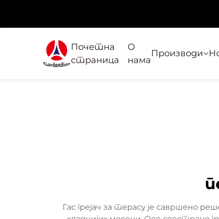
Почетна
О
Производи
Н
страница
нама
п
Гас грејач за терасу је савршено 
хладнијих месеци. Ове свестране г