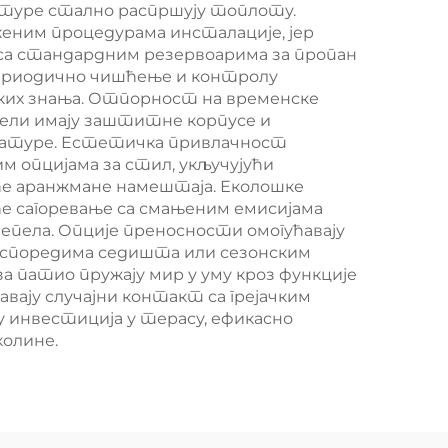
атуре стално распршују топлоту.
ним процедурама инсталације, јер
е са стандардним резервоарима за пропан
 периодично чишћење и контролу
чких знања. Отпорност на временске
дели имају заштитне корпусе и
ературе. Естетичка привлачност
им опцијама за стил, укључујући
еће аранжмане намештаја. Еколошке
ће сагоревање са смањеним емисијама
пела. Опције преносности омогућавају
аспоредима седишта или сезонским
а патио пружају мир у уму кроз функције
вају случајни контакт са грејачким
 инвестиција у терасу, ефикасно
колине.