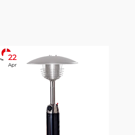
22
2
Apr
Ap