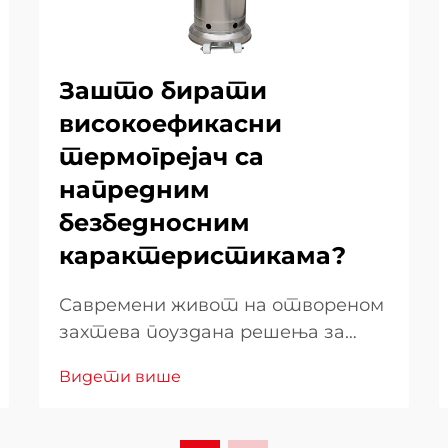
Зашто бирати
високоефикасни
термогрејач са
напредним
безбедносним
карактеристикама?
Савремени живот на отвореном
захтева поуздана решења за
грејање која комбинују
Видети више
ефикасност са бескомпромисним
безбедносним стандардима.
Када изаберете грејач за