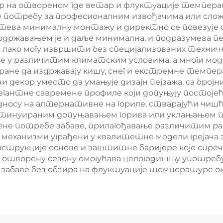
тор на отвореном где ветар и флуктуације темпер
потребу за професионалним извођачима или сложе
 захтева минималну монтажу и директно се повезуј
а одржавањем је и даље минимална, и подразумева
а лако могу извршити без специјализованих техни
ње у различитим климатским условима, а многи мо
иране да издржавају кишу, снег и екстремне темп
 декор уместо да умањује дизајн пејзажа, са бројн
легантне савремене профиле који допуњују постој
односу на алтернативне на гориле, стварајући чиш
тинуираним допуњавањем горива или уклањањем пе
ене потребе забаве, прилагођавање различитим р
механизми уграђени у квалитетне модели грејача з
трукције основе и заштитне баријере које спреча
творену сезону омогућава целогодишњу употребу
забаве без обзира на флуктуације температуре о