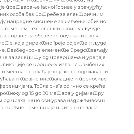
е претварање гасног горива у зрачујућу
олних особа без потребе за електричним
чују напредне системе за паљење, обично
пламеном. Технолошки оквир укључује
зајниране да обезбеде поуздани рад у
оте, која директно греје објекте и људе
ине. Безбедносне елементе представљају
аче за заштиту од превртања и уређаје
. Апликације се протежу изван стамбених
и места за догађаје која желе одржавати
гућава и трајне инсталације и преносиве
ренцијама. Топла снага обично се креће
протежу од 15 до 20 метара у дијаметру.
ем од праха, што осигурава издржљивост
а спољне намештаје и дизајн пејзажа.