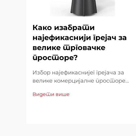
Како изабрати
најефикаснији грејач за
велике трговачке
просторе?
Избор најефикаснијег грејача за
велике комерцијалне просторе
захтева пажљиво разматрање
Видети више
више фактора који директно
утичу на оперативне трошкове,
удобност купаца и потрошњу
енергије. Лош избор може
довести до неадекватног