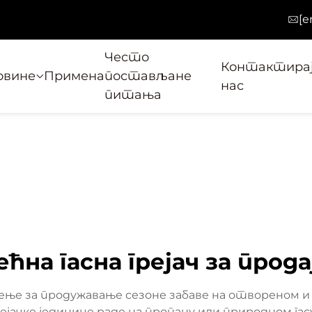
[e
Често
Контактира
овине
Примена
постављане
нас
питања
ећна гасна грејач за прода
решење за продужавање сезоне забаве на отвореном
рејачке јединице раде на пропану или природном г