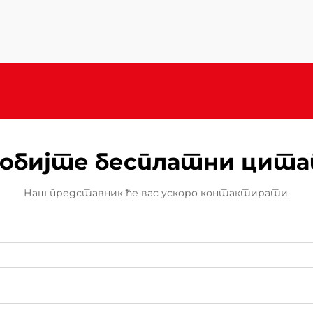
двориште за ваш спољашњи
простор, разумевање зашто
напредне безбедносне функције и
високе перформансе постају...
обијте бесплатни цит
Наш представник ће вас ускоро контактирати.