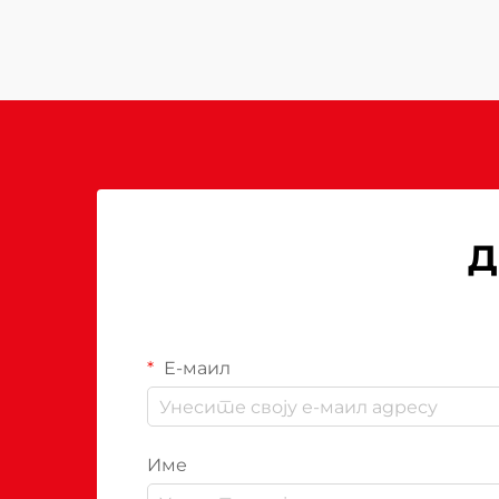
топло...
Д
Е-маил
Име