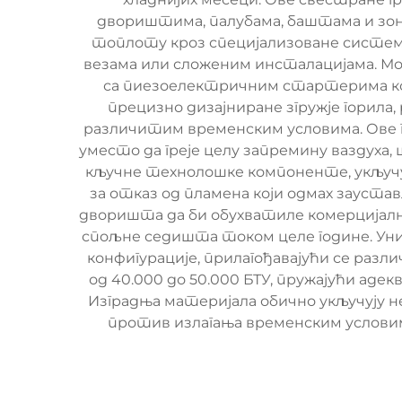
двориштима, палубама, баштама и зонам
топлоту кроз специјализоване системе 
везама или сложеним инсталацијама. Мод
са пиезоелектричним стартерима кој
прецизно дизајниране згружје горила
различитим временским условима. Ове гр
уместо да греје целу запремину ваздух
кључне технолошке компоненте, укључу
за отказ од пламена који одмах заустав
дворишта да би обухватиле комерцијалне
спољне седишта током целе године. Унив
конфигурације, прилагођавајући се раз
од 40.000 до 50.000 БТУ, пружајући аде
Изградња материјала обично укључују н
против излагања временским условима