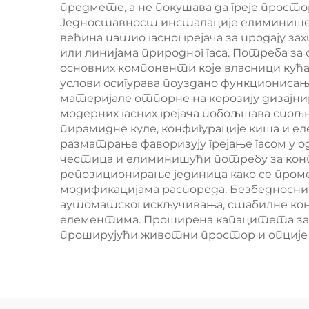
предмете, а не покушава да греје прос
Једноставност инсталације елиминише 
већина патио гасног грејача за продају
или линијама природног гаса. Потреба з
основних компоненти које власници кућ
услови осигурава поуздано функциониса
материјале отпорне на корозију дизајн
модерних гасних грејача побољшава спољни
пирамидне куле, конфигурације киша и е
разматрање фаворизују грејање гасом у 
честица и елиминишући потребу за кон
репозиционирање јединица како се пром
модификацијама распореда. Безбедносни 
аутоматског искључивања, стабилне конс
елементима. Проширена капацитета за о
проширујући животни простор и опције 