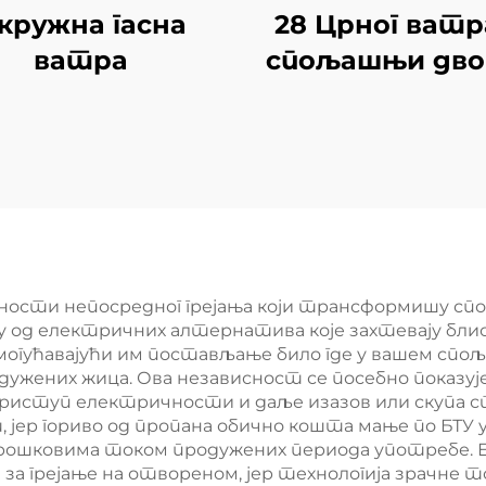
кружна гасна
28 Црног ватр
ватра
спољашњи дв
гућности непосредног грејања који трансформишу с
од електричних алтернатива које захтевају блиске 
огућавајући им постављање било где у вашем спољ
ужених жица. Ова независност се посебно показуј
 приступ електричности и даље изазов или скупа
, јер гориво од пропана обично кошта мање по БТУ 
ковима током продужених периода употребе. Еф
а грејање на отвореном, јер технологија зрачне т