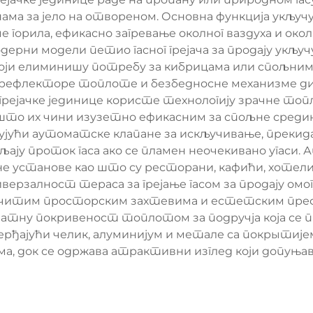
а за јело на отвореном. Основна функција укључуј
горила, ефикасно загревање околног ваздуха и ок
ерни модели петио гасног грејача за продају укљу
и елиминишу потребу за кибрицама или спољним 
, рефлекторе топлоте и безбедносне механизме ди
ејачке јединице користе технологију зрачне топл
а, што их чини изузетно ефикасним за спољне сред
јући аутоматске клапане за искључивање, прекид
љају проток гаса ако се пламен неочекивано угаси
 установе као што су ресторани, кафићи, хотели 
ерзалност тераса за грејање гасом за продају омо
личитим просторским захтевима и естетским префе
кватну покривеност топлотом за подручја која се 
ерђајући челик, алуминијум и метале са покрытиј
, док се одржава атрактивни изглед који допуњав