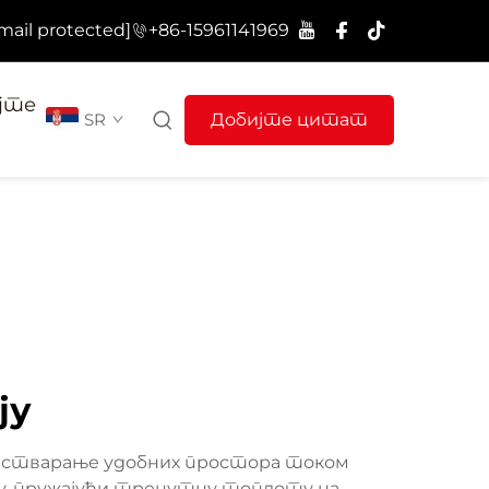
mail protected]
+86-15961141969
јте
SR
Добијте цитат
ју
 и стварање удобних простора током
асу, пружајући тренутну топлоту на