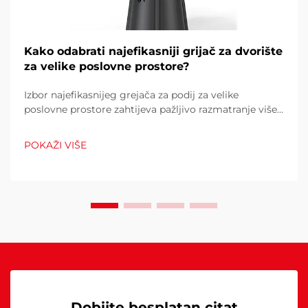
Kako odabrati najefikasniji grijač za dvorište
za velike poslovne prostore?
Izbor najefikasnijeg grejača za podij za velike
poslovne prostore zahtijeva pažljivo razmatranje više
čimbenika koji izravno utječu na operativne troškove,
udobnost kupaca i potrošnju energije. Pogrešan izbor
POKAŽI VIŠE
može rezultirati neadekvatnom toplinom...
Dobijte besplatan citat