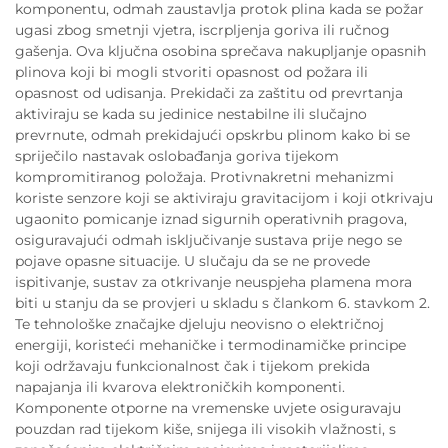
komponentu, odmah zaustavlja protok plina kada se požar
ugasi zbog smetnji vjetra, iscrpljenja goriva ili ručnog
gašenja. Ova ključna osobina sprečava nakupljanje opasnih
plinova koji bi mogli stvoriti opasnost od požara ili
opasnost od udisanja. Prekidači za zaštitu od prevrtanja
aktiviraju se kada su jedinice nestabilne ili slučajno
prevrnute, odmah prekidajući opskrbu plinom kako bi se
spriječilo nastavak oslobađanja goriva tijekom
kompromitiranog položaja. Protivnakretni mehanizmi
koriste senzore koji se aktiviraju gravitacijom i koji otkrivaju
ugaonito pomicanje iznad sigurnih operativnih pragova,
osiguravajući odmah isključivanje sustava prije nego se
pojave opasne situacije. U slučaju da se ne provede
ispitivanje, sustav za otkrivanje neuspjeha plamena mora
biti u stanju da se provjeri u skladu s člankom 6. stavkom 2.
Te tehnološke značajke djeluju neovisno o električnoj
energiji, koristeći mehaničke i termodinamičke principe
koji održavaju funkcionalnost čak i tijekom prekida
napajanja ili kvarova elektroničkih komponenti.
Komponente otporne na vremenske uvjete osiguravaju
pouzdan rad tijekom kiše, snijega ili visokih vlažnosti, s