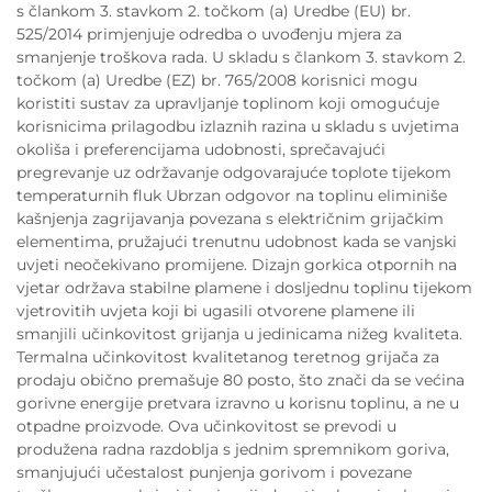
s člankom 3. stavkom 2. točkom (a) Uredbe (EU) br.
525/2014 primjenjuje odredba o uvođenju mjera za
smanjenje troškova rada. U skladu s člankom 3. stavkom 2.
točkom (a) Uredbe (EZ) br. 765/2008 korisnici mogu
koristiti sustav za upravljanje toplinom koji omogućuje
korisnicima prilagodbu izlaznih razina u skladu s uvjetima
okoliša i preferencijama udobnosti, sprečavajući
pregrevanje uz održavanje odgovarajuće toplote tijekom
temperaturnih fluk Ubrzan odgovor na toplinu eliminiše
kašnjenja zagrijavanja povezana s električnim grijačkim
elementima, pružajući trenutnu udobnost kada se vanjski
uvjeti neočekivano promijene. Dizajn gorkica otpornih na
vjetar održava stabilne plamene i dosljednu toplinu tijekom
vjetrovitih uvjeta koji bi ugasili otvorene plamene ili
smanjili učinkovitost grijanja u jedinicama nižeg kvaliteta.
Termalna učinkovitost kvalitetanog teretnog grijača za
prodaju obično premašuje 80 posto, što znači da se većina
gorivne energije pretvara izravno u korisnu toplinu, a ne u
otpadne proizvode. Ova učinkovitost se prevodi u
produžena radna razdoblja s jednim spremnikom goriva,
smanjujući učestalost punjenja gorivom i povezane