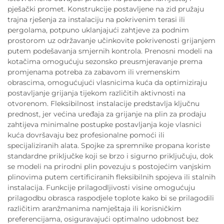
pješački promet. Konstrukcije postavljene na zid pružaju
trajna rješenja za instalaciju na pokrivenim terasi ili
pergolama, potpuno uklanjajući zahtjeve za podnim
prostorom uz održavanje učinkovite pokrivenosti grijanjem
putem podešavanja smjernih kontrola. Prenosni modeli na
kotačima omogućuju sezonsko preusmjeravanje prema
promjenama potreba za zabavom ili vremenskim
obrascima, omogućujući vlasnicima kuća da optimiziraju
postavljanje grijanja tijekom različitih aktivnosti na
otvorenom. Fleksibilnost instalacije predstavlja ključnu
prednost, jer većina uređaja za grijanje na plin za prodaju
zahtijeva minimalne postupke postavljanja koje vlasnici
kuća dovršavaju bez profesionalne pomoći ili
specijaliziranih alata. Spojke za spremnike propana koriste
standardne priključke koji se brzo i sigurno priključuju, dok
se modeli na prirodni plin povezuju s postojećim vanjskim
plinovima putem certificiranih fleksibilnih spojeva ili stalnih
instalacija. Funkcije prilagodljivosti visine omogućuju
prilagodbu obrasca raspodjele toplote kako bi se prilagodili
različitim aranžmanima namještaja ili korisničkim
preferencijama, osiguravajući optimalno udobnost bez