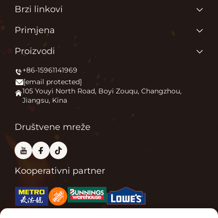
Brzi linkovi
Proizvodi
Primjena
O nama
Zašto volimo ono što radimo?
Proizvodi
Primjena
Pokrećemo vanjski komfor
+86-15961141969
Grejač terase
Vijesti
[email protected]
Kamin na otvorenom
Kontaktirajte nas
105 Youyi North Road, Boyi Zouqu, Changzhou,
Jiangsu, Kina
Peć za pizzu
Često se javljaju pitanja
Ostalo
Blog
Društvene mreže
Kooperativni partner