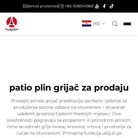
[email protected]
+86-15961141969
HR
patio plin grijač za prodaju
Prodajni plinski grijač predstavlja savršeno rješenje za
produženje sezone zabave na otvorenom i stvaranje
udobnih prostora tijekom hladnijih mjeseci. Ove
svestranosti pogrevaju se propanom ili prirodnim plinom,
čime se odmah grije terase, krovove, vrtove i prostorije za
ručak na otvorenom. Primarna funkcija uključuje