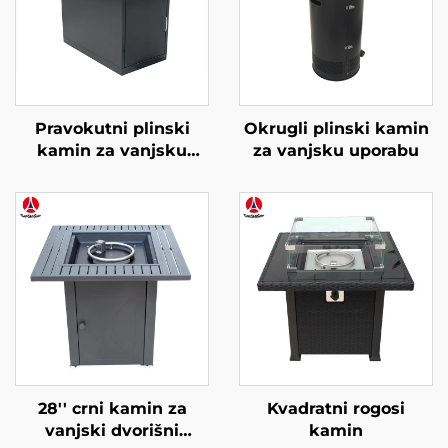
Pravokutni plinski
Okrugli plinski kamin
kamin za vanjsku
za vanjsku uporabu
uporabu
28'' crni kamin za
Kvadratni rogosi
vanjski dvorišni
kamin