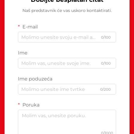
Naš predstavnik će vas uskoro kontaktirati.
E-mail
0/100
Ime
0/100
Ime poduzeća
0/200
Poruka
0/1000