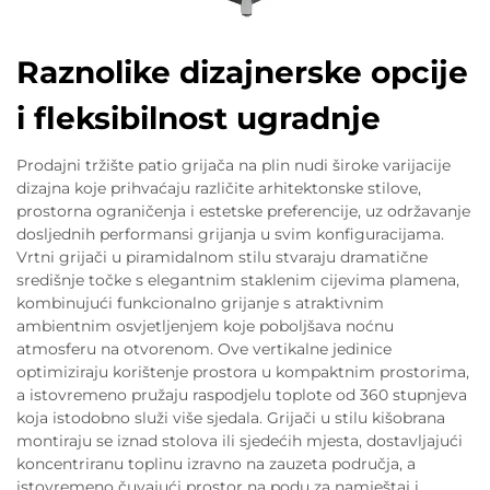
Raznolike dizajnerske opcije
i fleksibilnost ugradnje
Prodajni tržište patio grijača na plin nudi široke varijacije
dizajna koje prihvaćaju različite arhitektonske stilove,
prostorna ograničenja i estetske preferencije, uz održavanje
dosljednih performansi grijanja u svim konfiguracijama.
Vrtni grijači u piramidalnom stilu stvaraju dramatične
središnje točke s elegantnim staklenim cijevima plamena,
kombinujući funkcionalno grijanje s atraktivnim
ambientnim osvjetljenjem koje poboljšava noćnu
atmosferu na otvorenom. Ove vertikalne jedinice
optimiziraju korištenje prostora u kompaktnim prostorima,
a istovremeno pružaju raspodjelu toplote od 360 stupnjeva
koja istodobno služi više sjedala. Grijači u stilu kišobrana
montiraju se iznad stolova ili sjedećih mjesta, dostavljajući
koncentriranu toplinu izravno na zauzeta područja, a
istovremeno čuvajući prostor na podu za namještaj i