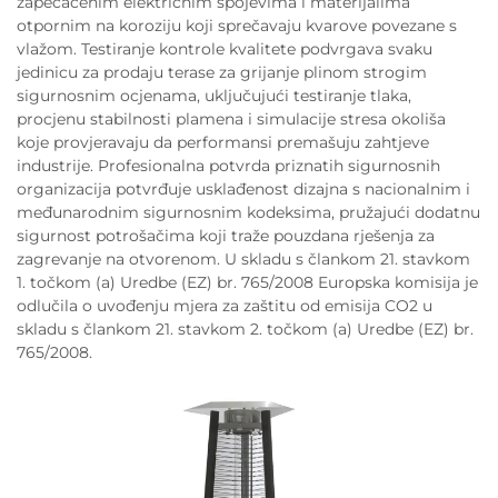
zapečaćenim električnim spojevima i materijalima
otpornim na koroziju koji sprečavaju kvarove povezane s
vlažom. Testiranje kontrole kvalitete podvrgava svaku
jedinicu za prodaju terase za grijanje plinom strogim
sigurnosnim ocjenama, uključujući testiranje tlaka,
procjenu stabilnosti plamena i simulacije stresa okoliša
koje provjeravaju da performansi premašuju zahtjeve
industrije. Profesionalna potvrda priznatih sigurnosnih
organizacija potvrđuje usklađenost dizajna s nacionalnim i
međunarodnim sigurnosnim kodeksima, pružajući dodatnu
sigurnost potrošačima koji traže pouzdana rješenja za
zagrevanje na otvorenom. U skladu s člankom 21. stavkom
1. točkom (a) Uredbe (EZ) br. 765/2008 Europska komisija je
odlučila o uvođenju mjera za zaštitu od emisija CO2 u
skladu s člankom 21. stavkom 2. točkom (a) Uredbe (EZ) br.
765/2008.