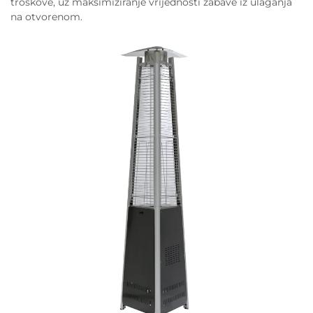
troškove, uz maksimiziranje vrijednosti zabave iz ulaganja
na otvorenom.