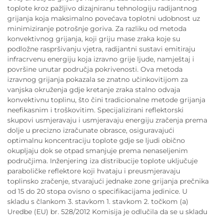
toplote kroz pažljivo dizajniranu tehnologiju radijantnog
grijanja koja maksimalno povećava toplotni udobnost uz
minimiziranje potrošnje goriva. Za razliku od metoda
konvektivnog grijanja, koji griju mase zraka koje su
podložne raspršivanju vjetra, radijantni sustavi emitiraju
infracrvenu energiju koja izravno grije ljude, namještaj i
površine unutar područja pokrivenosti. Ova metoda
izravnog grijanja pokazala se znatno učinkovitijom za
vanjska okruženja gdje kretanje zraka stalno odvaja
konvektivnu toplinu, što čini tradicionalne metode grijanja
neefikasnim i troškovitim. Specijalizirani reflektorski
skupovi usmjeravaju i usmjeravaju energiju zračenja prema
dolje u precizno izračunate obrasce, osiguravajući
optimalnu koncentraciju toplote gdje se ljudi obično
okupljaju dok se otpad smanjuje prema nenaseljenim
područjima. Inženjering iza distribucije toplote uključuje
paraboličke reflektore koji hvataju i preusmjeravaju
toplinsko zračenje, stvarajući jednake zone grijanja prečnika
od 15 do 20 stopa ovisno o specifikacijama jedinice. U
skladu s člankom 3. stavkom 1. stavkom 2. točkom (a)
Uredbe (EU) br. 528/2012 Komisija je odlučila da se u skladu