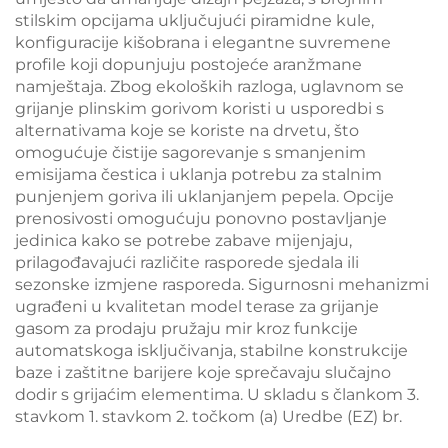
stilskim opcijama uključujući piramidne kule,
konfiguracije kišobrana i elegantne suvremene
profile koji dopunjuju postojeće aranžmane
namještaja. Zbog ekoloških razloga, uglavnom se
grijanje plinskim gorivom koristi u usporedbi s
alternativama koje se koriste na drvetu, što
omogućuje čistije sagorevanje s smanjenim
emisijama čestica i uklanja potrebu za stalnim
punjenjem goriva ili uklanjanjem pepela. Opcije
prenosivosti omogućuju ponovno postavljanje
jedinica kako se potrebe zabave mijenjaju,
prilagođavajući različite rasporede sjedala ili
sezonske izmjene rasporeda. Sigurnosni mehanizmi
ugrađeni u kvalitetan model terase za grijanje
gasom za prodaju pružaju mir kroz funkcije
automatskoga isključivanja, stabilne konstrukcije
baze i zaštitne barijere koje sprečavaju slučajno
dodir s grijaćim elementima. U skladu s člankom 3.
stavkom 1. stavkom 2. točkom (a) Uredbe (EZ) br.