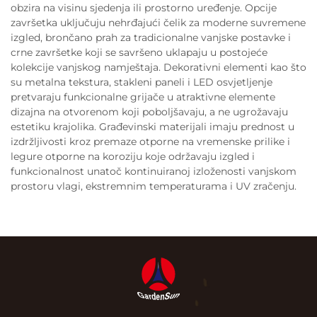
obzira na visinu sjedenja ili prostorno uređenje. Opcije
završetka uključuju nehrđajući čelik za moderne suvremene
izgled, brončano prah za tradicionalne vanjske postavke i
crne završetke koji se savršeno uklapaju u postojeće
kolekcije vanjskog namještaja. Dekorativni elementi kao što
su metalna tekstura, stakleni paneli i LED osvjetljenje
pretvaraju funkcionalne grijače u atraktivne elemente
dizajna na otvorenom koji poboljšavaju, a ne ugrožavaju
estetiku krajolika. Građevinski materijali imaju prednost u
izdržljivosti kroz premaze otporne na vremenske prilike i
legure otporne na koroziju koje održavaju izgled i
funkcionalnost unatoč kontinuiranoj izloženosti vanjskom
prostoru vlagi, ekstremnim temperaturama i UV zračenju.