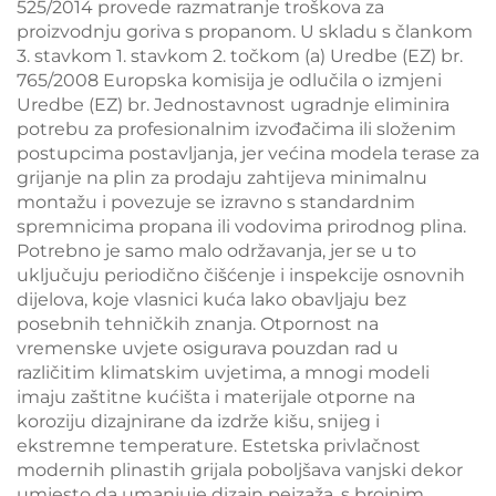
525/2014 provede razmatranje troškova za
proizvodnju goriva s propanom. U skladu s člankom
3. stavkom 1. stavkom 2. točkom (a) Uredbe (EZ) br.
765/2008 Europska komisija je odlučila o izmjeni
Uredbe (EZ) br. Jednostavnost ugradnje eliminira
potrebu za profesionalnim izvođačima ili složenim
postupcima postavljanja, jer većina modela terase za
grijanje na plin za prodaju zahtijeva minimalnu
montažu i povezuje se izravno s standardnim
spremnicima propana ili vodovima prirodnog plina.
Potrebno je samo malo održavanja, jer se u to
uključuju periodično čišćenje i inspekcije osnovnih
dijelova, koje vlasnici kuća lako obavljaju bez
posebnih tehničkih znanja. Otpornost na
vremenske uvjete osigurava pouzdan rad u
različitim klimatskim uvjetima, a mnogi modeli
imaju zaštitne kućišta i materijale otporne na
koroziju dizajnirane da izdrže kišu, snijeg i
ekstremne temperature. Estetska privlačnost
modernih plinastih grijala poboljšava vanjski dekor
umjesto da umanjuje dizajn pejzaža, s brojnim