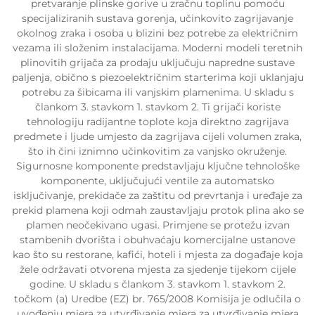
pretvaranje plinske gorive u zračnu toplinu pomoću
specijaliziranih sustava gorenja, učinkovito zagrijavanje
okolnog zraka i osoba u blizini bez potrebe za električnim
vezama ili složenim instalacijama. Moderni modeli teretnih
plinovitih grijača za prodaju uključuju napredne sustave
paljenja, obično s piezoelektričnim starterima koji uklanjaju
potrebu za šibicama ili vanjskim plamenima. U skladu s
člankom 3. stavkom 1. stavkom 2. Ti grijači koriste
tehnologiju radijantne toplote koja direktno zagrijava
predmete i ljude umjesto da zagrijava cijeli volumen zraka,
što ih čini iznimno učinkovitim za vanjsko okruženje.
Sigurnosne komponente predstavljaju ključne tehnološke
komponente, uključujući ventile za automatsko
isključivanje, prekidače za zaštitu od prevrtanja i uređaje za
prekid plamena koji odmah zaustavljaju protok plina ako se
plamen neočekivano ugasi. Primjene se protežu izvan
stambenih dvorišta i obuhvaćaju komercijalne ustanove
kao što su restorane, kafići, hoteli i mjesta za događaje koja
žele održavati otvorena mjesta za sjedenje tijekom cijele
godine. U skladu s člankom 3. stavkom 1. stavkom 2.
točkom (a) Uredbe (EZ) br. 765/2008 Komisija je odlučila o
uvođenju mjera za utvrđivanje mjera za utvrđivanje mjera