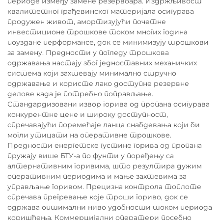
периоде између замене резервоара. Издржљивост
квалитетног грађевинског материјала осигурава
продужен живот, амортизујући почетне
инвестиционе трошкове током многих година
поуздане перформансе, док се минимизују трошкови
за замену. Предности у погледу трошкова
одржавања настају због једноставних механичких
система који захтевају минимално стручно
одржавање и користе лако доступне резервне
делове када је потребно поправљање.
Стандардизовани извор горива од пропана осигурава
конкурентне цене и широку доступност,
спречавајући поремећаје ланца снабдевања који би
могли утицати на оперативне трошкове.
Предности енергетске густине горива од пропана
пружају више БТУ-а по фунти у поређењу са
алтернативним горивима, што резултира дужим
оперативним периодима и мање захтевима за
управљање горивом. Прецизна контрола топлоте
спречава прегревање које троши гориво, док се
одржава оптимални ниво удобности током периода
коришћења. Коммерцијални оператери посебно