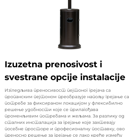
Izuzetna prenosivost i
svestrane opcije instalacije
Изгледљива преносивост пејтоног грејача са
пропанским пејтоном преобразује напољу грејање са
потребе за фиксираном локацијом у флексибилно
решење удобности које се прилагођава
променљивим потребама и жељама. За разлику од
сталних инсталација за грејање које захтевају
посебне просторе и професионалну поставку, ово
преносно решење за грејање се лако креће између