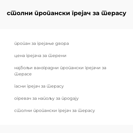
столни пропански грејач за терасу
пропан за грејање двора
цена грејача за терени
најбољи ванзградни пропански грејачи за
терасе
гасни грејач за терасу
огревач за напољу за продају
столни пропански грејач за терасу