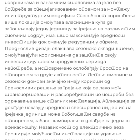
површинама и ванземним столовима за јело без
потребе за специјализованим опремом за монтажу
или структурним модифика Способност коришћења
више локација омогућава власницима кућа да
запошљавају једну јединицу за грејање на различитим
спољним подручјима, што максимизује вредност
инвестиције док смањује редуданцију опреме.
Преднослив дизајн олакшава сезонско складиштење,
омогућавајући корисницима да заштите своју
инвестицију током продужених периода
непотребе, а истовремено ослобађају простор на
отвореном за друге активности. Летње имовине и
сезонски домови значајно имају користи од
преносливих решења за грејање која се лако могу
транспортовати и распоређивати по потреби без
одржавања више сталних инсталација. Апликације за
догађаје показују предност свестраности, јер иста
грејачка јединица може побољшати свадбе на
отвореном, забаве, кампирање и догађаје са једнако
ефикасношћу. Независност од електричних веза
проширује могућности инсталације на удаљене