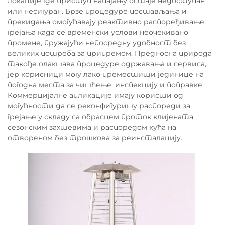
локације где приступ напајању остаје недоступан
или несигуран. Брзе процедуре постављања и
прекидања омогућавају реактивно распоређивање
грејања када се временски услови неочекивано
промене, пружајући непосредну удобност без
великих потреба за припремом. Предносна природа
такође олакшава процедуре одржавања и сервиса,
јер корисници могу лако преместити јединице на
погодна места за чишћење, инспекцију и поправке.
Коммерцијалне апликације имају користи од
могућности да се реконфигуришу распореди за
грејање у складу са обрасцем проток клијената,
сезонским захтевима и распоредом кућа на
отвореном без трошкова за реинсталацију.