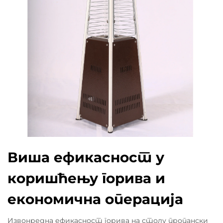
Виша ефикасност у
коришћењу горива и
економична операција
Извонредна ефикасност горива на столу пропански