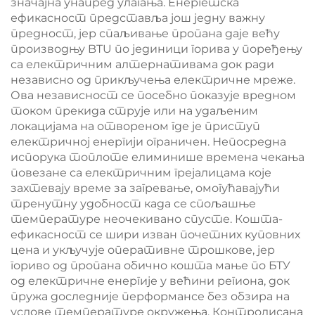
значајна унапред улагања. Енергетска
ефикасност представља још једну важну
предност, јер спаљивање пропана даје већу
производњу BTU по јединици горива у поређењу
са електричним алтернативама док ради
независно од прикључења електричне мреже.
Ова независност се посебно показује вредном
током прекида струје или на удаљеним
локацијама на отвореном где је приступ
електричној енергији ограничен. Непосредна
испорука топлоте елиминише времена чекања
повезане са електричним грејалицама које
захтевају време за загревање, омогућавајући
тренутну удобност када се спољашње
температуре неочекивано спусте. Кошта-
ефикасност се шири изван почетних куповних
цена и укључује оперативне трошкове, јер
гориво од пропана обично кошта мање по БТУ
од електричне енергије у већини региона, док
пружа доследније перформансе без обзира на
услове температуре окружења. Контролисана