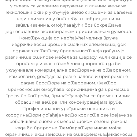
у складу са условима окружења и личним жељама.
Технолошки оквир укључује пиезо системи за паљење
који елиминишу потребу за кибрицама или
запаљивачима, омогућавајући брз покретање
једноставним активирањем притискањем дугмета.
Конструкција од нерђајућег челика пружа
издржљивост против спољних елемената, док
одржава естетску привлачност која допуњује
различите стилове мебела за терасу. Апликације се
протежу изван стамбених дворишта да би
укључивале комерцијалне ресторане на отвореном,
камповање, догађаје за резне палове и привремене
радне просторе на отвореном. Фактор
преносности омогућава корисницима да преместе
грејач по потреби, прилагођавајући се променљивим
обрасцима ветра или конфигурацијама групе.
Професионални уређивачи површина и
координатори догађаја често користе ове грејаче за
побољшање спољних места током сезоне рамена
када би природне температуре иначе могле
ограничити активности на отвореном. Ефикасност