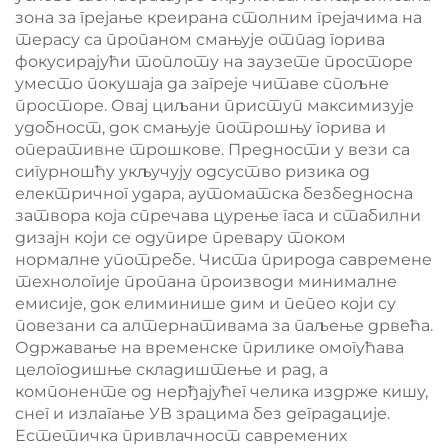
зона за грејање креирана столним грејачима на
терасу са пропаном смањује отпад горива
фокусирајући топлоту на заузете просторе
уместо покушаја да загреје читаве спољне
просторе. Овај циљани приступ максимизује
удобност, док смањује потрошњу горива и
оперативне трошкове. Предности у вези са
сигурношћу укључују одсуство ризика од
електричног удара, аутоматска безбедносна
затвора која спречава цурење гаса и стабилни
дизајн који се одупире превару током
нормалне употребе. Чиста природа савремене
технологије пропана производи минималне
емисије, док елиминише дим и пепео који су
повезани са алтернативама за паљење дрвећа.
Одржавање на временске прилике омогућава
целогодишње складиштење и рад, а
компоненте од нерђајућег челика издрже кишу,
снег и излагање УВ зрацима без деградације.
Естетичка привлачност савремених