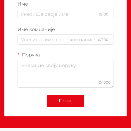
Име
0/100
Име компаније
0/200
Порука
0/1000
Подај