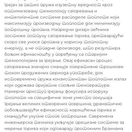
грејач за патио пружа изузетну вредност кроз
оптимизовану технологију сагоревања и
интелигентне системе расподеле топлоте који
максимизују производњу топлоте док минимизују
потрошњу пропана. Напредни дизајн пећника
постиже потпуну сагоревање горива, претварајући
скоро све уносе пропана у корисну топлотну
енергију, а не отпадне производе, што резултира
бољом ефикасношћу у поређењу са старијим
технологијама за грејање. Овај ефикасан процес
сагоревања значајно смањује оперативне трошкове
током продужених периода употребе, док
истовремено пружа конзистентан топлотни излаз
који одржава пријатне спољне температуре.
Намерни приступ грејању фокусира испоруку
топлоте на специфичне зоне уместо покушаја
грејања великих отворених површина, драматично
побољшавајући ефикасност коришћења горива и
смањујући укупне стопе потрошње. Савремена
инжењерска техника укључује прецизне системе за
мерење горива који одговарају протокним брзинама