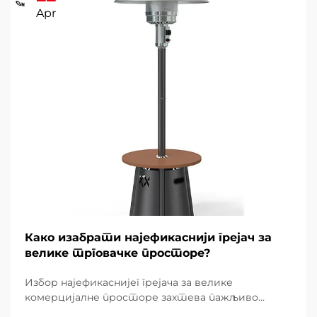
Apr
Како изабрати најефикаснији грејач за
велике трговачке просторе?
Избор најефикаснијег грејача за велике
комерцијалне просторе захтева пажљиво
разматрање више фактора који директно