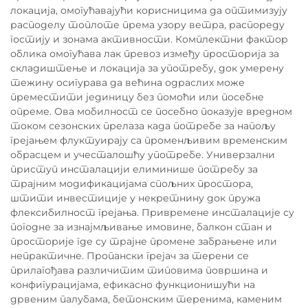
локација, омогућавајући корисницима да оптимизују
расподелу топлоте према узору ветра, распореду
гостију и зонама активности. Комплектни фактор
облика омогућава лак превоз између просторија за
складиштење и локација за употребу, док умерену
тежину осигурава да већина одраслих може
преместити јединицу без помоћи или посебне
опреме. Ова мобилност се посебно показује вредном
током сезонских прелаза када потребе за напољу
грејањем флуктуирају са променљивим временским
обрасцем и учесталошћу употребе. Универзални
приступ инсталацији елиминише потребу за
трајним модификацијама спољних простора,
штити инвестиције у некретнину док пружа
флексибилност грејања. Привремене инсталације су
погодне за изнајмљивање имовине, балкон стан и
просторије где су трајне промене забрањене или
непрактичне. Пропански грејач за терени се
прилагођава различитим типовима површина и
конфигурацијама, ефикасно функционишући на
дрвеним палубама, бетонским теренима, каменим