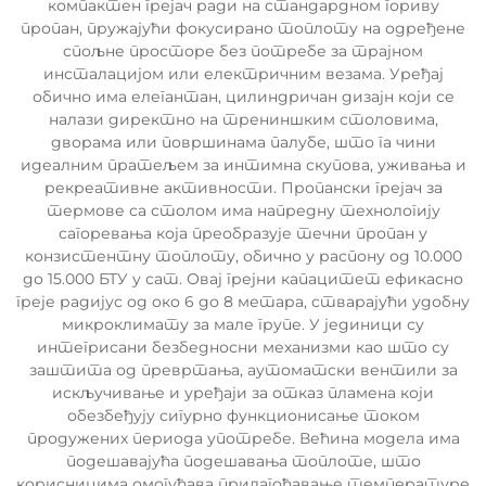
компактен грејач ради на стандардном гориву
пропан, пружајући фокусирано топлоту на одређене
спољне просторе без потребе за трајном
инсталацијом или електричним везама. Уређај
обично има елегантан, цилиндричан дизајн који се
налази директно на трениншким столовима,
дворама или површинама палубе, што га чини
идеалним пратељем за интимна скупова, уживања и
рекреативне активности. Пропански грејач за
термове са столом има напредну технологију
сагоревања која преобразује течни пропан у
конзистентну топлоту, обично у распону од 10.000
до 15.000 БТУ у сат. Овај грејни капацитет ефикасно
греје радијус од око 6 до 8 метара, стварајући удобну
микроклимату за мале групе. У јединици су
интегрисани безбедносни механизми као што су
заштита од превртања, аутоматски вентили за
искључивање и уређаји за отказ пламена који
обезбеђују сигурно функционисање током
продужених периода употребе. Већина модела има
подешавајућа подешавања топлоте, што
корисницима омогућава прилагођавање температуре