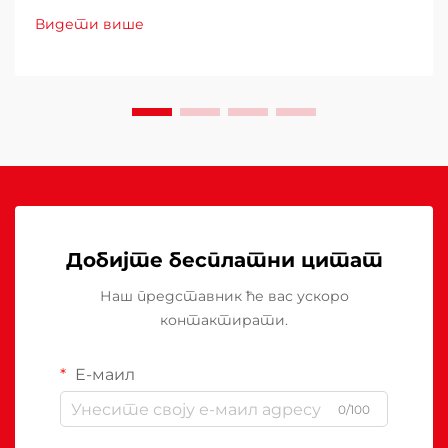
утичу на оперативне трошкове, удобност
Видети више
купаца и потрошњу енергије. Лош избор може
довести до неадекватног топло...
Добијте бесплатни цитат
Наш представник ће вас ускоро
контактирати.
Е-маил
0/100