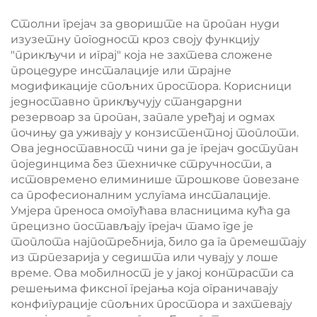
Столни грејач за двориште на пропан нуди
изузетну погодност кроз своју функцију
"прикључи и играј" која не захтева сложене
процедуре инсталације или трајне
модификације спољних простора. Корисници
једноставно прикључују стандардни
резервоар за пропан, запале уређај и одмах
почињу да уживају у конзистентној топлоти.
Ова једноставност чини да је грејач доступан
појединцима без техничке стручности, а
истовремено елиминише трошкове повезане
са професионалним услугама инсталације.
Умјера преноса омогућава власницима кућа да
прецизно постављају грејач тамо где је
топлота најпотребнија, било да га премештају
из трпезарија у седишта или чувају у лоше
време. Ова мобилност је у јакој контрасти са
решењима фиксног грејања која ограничавају
конфигурације спољних простора и захтевају