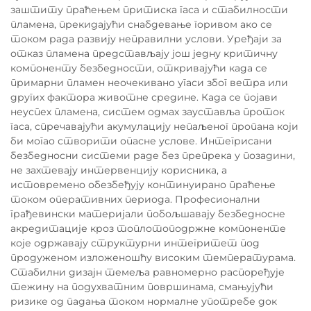
заштиту праћењем притиска гаса и стабилности
пламена, прекидајући снабдевање горивом ако се
током рада развију неправилни услови. Уређаји за
отказ пламена представљају још једну критичну
компоненту безбедности, откривајући када се
примарни пламен неочекивано угаси због ветра или
других фактора животне средине. Када се појави
неуспех пламена, систем одмах зауставља проток
гаса, спречавајући акумулацију непаљеног пропана који
би могао створити опасне услове. Интегрисани
безбедносни системи раде без препрека у позадини,
не захтевају интервенцију корисника, а
истовремено обезбеђују континуирано праћење
током оперативних периода. Професионални
грађевински материјали побољшавају безбедносне
акредитације кроз топлотоподржне компоненте
које одржавају структурни интегритет под
продуженом изложеношћу високим температурама.
Стабилни дизајн темеља равномерно распоређује
тежину на подухватним површинама, смањујући
ризике од падања током нормалне употребе док