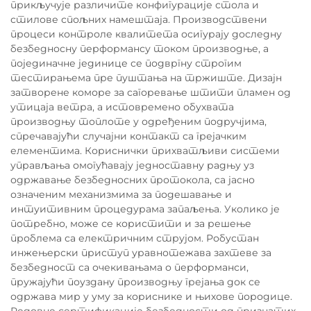
прикључује различите конфигурације стола и
стилове спољних намештаја. Производствени
процеси контроле квалитета осигурају доследну
безбедносну перформансу током производње, а
појединачне јединице се подвргну строгим
тестирањема пре пуштања на тржиште. Дизајн
затворене коморе за сагоревање штити пламен од
утицаја ветра, а истовремено обухвата
производњу топлоте у одређеним подручјима,
спречавајући случајни контакт са грејачким
елементима. Кориснички прихватљиви системи
управљања омогућавају једноставну радњу уз
одржавање безбедносних протокола, са јасно
означеним механизмима за подешавање и
интуитивним процедурама запаљења. Уколико је
потребно, може се користити и за решење
проблема са електричним струјом. Робустан
инжењерски приступ уравнотежава захтеве за
безбедност са очекивањама о перформанси,
пружајући поуздану производњу грејања док се
одржава мир у уму за кориснике и њихове породице.