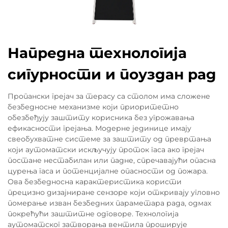
Напредна технологија
сигурности и поуздан рад
Пропански грејач за терасу са столом има сложене
безбедносне механизме који приоритетно
обезбеђују заштиту корисника без угрожавања
ефикасности грејања. Модерне јединице имају
свеобухватне системе за заштиту од превртања
који аутоматски искључују проток гаса ако грејач
постане нестабилан или падне, спречавајући опасна
цурења гаса и потенцијалне опасности од пожара.
Ова безбедносна карактеристика користи
прецизно дизајниране сензоре који откривају угловно
померање изван безбедних параметара рада, одмах
покрећући заштитне одговоре. Технологија
аутоматског затворања вентила проширује