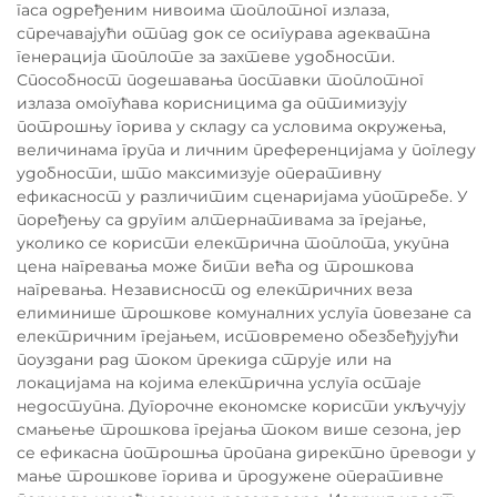
гаса одређеним нивоима топлотног излаза,
спречавајући отпад док се осигурава адекватна
генерација топлоте за захтеве удобности.
Способност подешавања поставки топлотног
излаза омогућава корисницима да оптимизују
потрошњу горива у складу са условима окружења,
величинама група и личним преференцијама у погледу
удобности, што максимизује оперативну
ефикасност у различитим сценаријама употребе. У
поређењу са другим алтернативама за грејање,
уколико се користи електрична топлота, укупна
цена нагревања може бити већа од трошкова
нагревања. Независност од електричних веза
елиминише трошкове комуналних услуга повезане са
електричним грејањем, истовремено обезбеђујући
поуздани рад током прекида струје или на
локацијама на којима електрична услуга остаје
недоступна. Дугорочне економске користи укључују
смањење трошкова грејања током више сезона, јер
се ефикасна потрошња пропана директно преводи у
мање трошкове горива и продужене оперативне