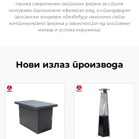
горива савремених пејтоних грејача за столе
осигурава трошковно ефикасан рад, а стандардни
пропански конјвери обезбеђују неколико сати
континуираног грејања у зависности од поставки
излаза и услова окружења.
Нови излаз производа