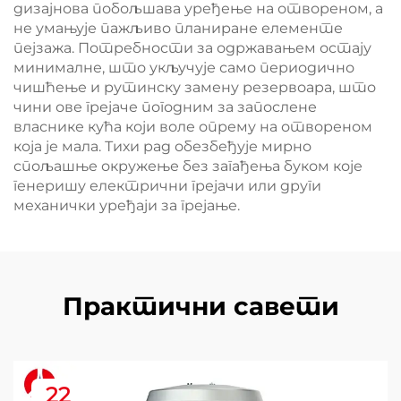
дизајнова побољшава уређење на отвореном, а
не умањује пажљиво планиране елементе
пејзажа. Потребности за одржавањем остају
минималне, што укључује само периодично
чишћење и рутинску замену резервоара, што
чини ове грејаче погодним за запослене
власнике кућа који воле опрему на отвореном
која је мала. Тихи рад обезбеђује мирно
спољашње окружење без загађења буком које
генеришу електрични грејачи или други
механички уређаји за грејање.
Практични савети
22