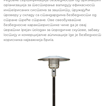
Редовне сертификације безбедности од признатих
организација за тестирање валидују ефикасност
интегрисаних система за заштиту, пружајући
проверу у складу са стандардима безбедности од
стране треће стране. Ове свеобухватне
безбедносне карактеристике чине да је овај
ператни грејач погодан за породичне скупове, забаву
гостију и комерцијалне апликације где је безбедност
корисника најважнија брига.