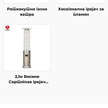
Реткакутна гасна
Хисагонална грејач за
ватра
пламен
2,1м Висине
Свртоглав грејач
пламена