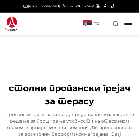
[email protected]
+86-15961141969
SR
столни пропански грејач
за терасу
Пропански грејач за терасу представља иновативно
решење за проширење удобности на отвореном
током хладнијих месеци, комбинујући преносивост
са ефикасним перформансима грејања. Овај