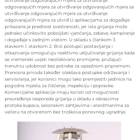
utvrđivanje odgovarajućih mjera za utvrđivanje
odgovarajućih mjera za utvrđivanje odgovarajućih mjera za
utvrđivanje odgovarajućih mjera za utvrđivanje
odgovarajućih mjera za utvrđ U aplikacijama za događaje
prikazana je prednost svestranosti, jer ista grijanja može
jednako učinkovito poboljšati vjenčanja, zabave, kampiranje
i događaje s zadnjim vratom. U skladu s člankom 3.
stavkom 1. stavkom 2. Brzi postupci postavljanja i
otkazivanja omogućuju reaktivno uključivanje grijanja kada
se vremenski uvjeti neočekivano promijene, pružajući
trenutnu udobnost bez potrebe za opsežnom pripremom.
Prenosna priroda također olakšava postupke održavanja i
servisiranja, jer korisnici mogu lako premjestiti jedinice na
pogodna mjesta za čišćenje, inspekciju i popravke.
Komercijalne aplikacije imaju koristi od mogućnosti
preuređenja rasporeda grijanja u skladu s obrascima
protoka kupaca, sezonskim zahtjevima i aranžmanima za
večeru na otvorenom bez troškova ponovnog ugradnje.