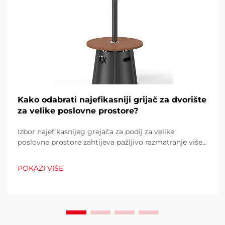
Kako odabrati najefikasniji grijač za dvorište
za velike poslovne prostore?
Izbor najefikasnijeg grejača za podij za velike
poslovne prostore zahtijeva pažljivo razmatranje više
čimbenika koji izravno utječu na operativne troškove,
udobnost kupaca i potrošnju energije. Pogrešan izbor
POKAŽI VIŠE
može rezultirati neadekvatnom toplinom...