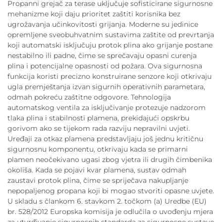
Propanni grejač za terase uključuje sofisticirane sigurnosne
mehanizme koji daju prioritet zaštiti korisnika bez
ugrožavanja učinkovitosti grijanja. Moderne su jedinice
opremljene sveobuhvatnim sustavima zaštite od prevrtanja
koji automatski isključuju protok plina ako grijanje postane
nestabilno ili padne, čime se sprečavaju opasni curenja
plina i potencijalne opasnosti od požara. Ova sigurnosna
funkcija koristi precizno konstruirane senzore koji otkrivaju
ugla premještanja izvan sigurnih operativnih parametara,
odmah pokreću zaštitne odgovore. Tehnologija
automatskog ventila za isključivanje protezuje nadzorom
tlaka plina i stabilnosti plamena, prekidajući opskrbu
gorivom ako se tijekom rada razviju nepravilni uvjeti.
Uređaji za otkaz plamena predstavljaju još jednu kritičnu
sigurnosnu komponentu, otkrivaju kada se primarni
plamen neočekivano ugasi zbog vjetra ili drugih čimbenika
okoliša. Kada se pojavi kvar plamena, sustav odmah
zaustavi protok plina, čime se spriječava nakupljanje
nepopaljenog propana koji bi mogao stvoriti opasne uvjete.
U skladu s člankom 6. stavkom 2. točkom (a) Uredbe (EU)
br. 528/2012 Europska komisija je odlučila o uvođenju mjera