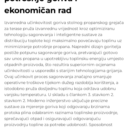
ekonomičan rad
Izvanredna učinkovitost goriva stolnog propanskog grejača
za terase pruža izvanrednu vrijednost kroz optimiziranu
tehnologiju sagorevanja i inteligentne sustave za
distribuciju toplote koji maksimalno povećavaju toplinu uz
minimiziranje potrošnje propana. Napredni dizajn goritelja
postiže potpunu sagorevanje goriva, pretvarajući gotovo
sav unos propana u upotrebljivu toplinsku energiju umjesto
otpadnih proizvoda, što rezultira superiornim ocjenama
učinkovitosti u usporedbi s starijim tehnologijama grijanja.
Ovaj učinkovit proces sagorevanja značajno smanjuje
operativne troškove tijekom dužeg razdoblja korištenja, a
istodobno pruža dosljednu toplinu koja održava udobnu
vanjsku temperaturu. U skladu s člankom 3. stavkom 2.
stavkom 2. Moderno inženjerstvo uključuje precizne
sustave za mjerenje goriva koji odgovaraju brzinama
protoka plina odabranim razinama toplinske proizvodnje,
sprečavajući otpad i osiguravajući odgovarajuću
proizvodnju topline za potrebe udobnosti. Sposobnost