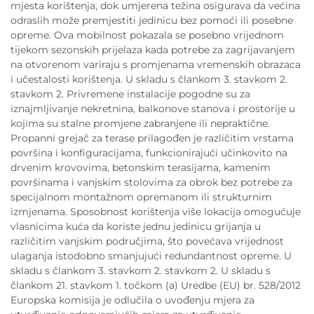
mjesta korištenja, dok umjerena težina osigurava da većina
odraslih može premjestiti jedinicu bez pomoći ili posebne
opreme. Ova mobilnost pokazala se posebno vrijednom
tijekom sezonskih prijelaza kada potrebe za zagrijavanjem
na otvorenom variraju s promjenama vremenskih obrazaca
i učestalosti korištenja. U skladu s člankom 3. stavkom 2.
stavkom 2. Privremene instalacije pogodne su za
iznajmljivanje nekretnina, balkonove stanova i prostorije u
kojima su stalne promjene zabranjene ili nepraktične.
Propanni grejač za terase prilagođen je različitim vrstama
površina i konfiguracijama, funkcionirajući učinkovito na
drvenim krovovima, betonskim terasijama, kamenim
površinama i vanjskim stolovima za obrok bez potrebe za
specijalnom montažnom opremanom ili strukturnim
izmjenama. Sposobnost korištenja više lokacija omogućuje
vlasnicima kuća da koriste jednu jedinicu grijanja u
različitim vanjskim područjima, što povećava vrijednost
ulaganja istodobno smanjujući redundantnost opreme. U
skladu s člankom 3. stavkom 2. stavkom 2. U skladu s
člankom 21. stavkom 1. točkom (a) Uredbe (EU) br. 528/2012
Europska komisija je odlučila o uvođenju mjera za