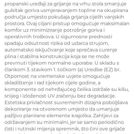
propanski uređaji za grijanje na vrhu stola smanjuje
gubitak goriva usmjeravanjem topline na okupirana
područja umjesto pokušaja grijanja cijelih vanjskih
prostora. Ovaj ciljani pristup omogućuje maksimalan
komfor uz minimiziranje potrošnje goriva i
operativnih troškova. U sigurnosne prednosti
spadaju odsutnost rizika od udarca strujom,
automatsko isključivanje koje sprečava curenje
plina i stabilna konstrukcija koja se ne može
prevrnuti tijekom normalne uporabe. U skladu s
člankom 3. stavkom 1. točkom (a) Uredbe (EZ) br.
Otpornost na vremenske uvjete omogućuje
skladištenje i rad tijekom cijele godine, a
komponente od nehrđajućeg čelika izdržale su kišu,
snijeg i izloženost UV zračenju bez degradacije.
Estetska privlačnost suvremenih dizajna poboljšava
dekoriranje na otvorenom umjesto da umanjuje
pažljivo planirane elemente krajolika. Zahtjevi za
održavanjem su minimalni, jer se samo periodično
čisti i rutinski mijenja spremnik, što čini ove grijače