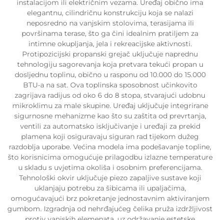
instalacijom ili električnim vezama. Uređaj obično ima
elegantnu, cilindričnu konstrukciju koja se nalazi
neposredno na vanjskim stolovima, terasijama ili
površinama terase, što ga čini idealnim pratiljem za
intimne okupljanja, jela i rekreacijske aktivnosti.
Protipozicijski propanski grejač uključuje naprednu
tehnologiju sagorevanja koja pretvara tekući propan u
dosljednu toplinu, obično u rasponu od 10.000 do 15.000
BTU-a na sat. Ova toplinska sposobnost učinkovito
zagrijava radijus od oko 6 do 8 stopa, stvarajući udobnu
mikroklimu za male skupine. Uređaj uključuje integrirane
sigurnosne mehanizme kao što su zaštita od prevrtanja,
ventili za automatsko isključivanje i uređaji za prekid
plamena koji osiguravaju siguran rad tijekom dužeg
razdoblja uporabe. Većina modela ima podešavanje topline,
što korisnicima omogućuje prilagodbu izlazne temperature
u skladu s uvjetima okoliša i osobnim preferencijama.
Tehnološki okvir uključuje piezo zapaljive sustave koji
uklanjaju potrebu za šibicama ili upaljačima,
omogućavajući brz pokretanje jednostavnim aktiviranjem
gumbom. Izgradnja od nehrđajućeg čelika pruža izdržljivost
protiv vanjskih elemenata, uz održavanje estetske