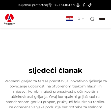
[email protected]
+86-15961141969
HR
sljedeći članak
Propanni grejač za terase predstavlja inovativno rješenje za
povećanje udobnosti na otvorenom tijekom hladnijih
mjeseci, kombinirajući prenosivost s učinkovitim
učinkovitosti grijanja. Ovaj kompaktni grijač radi na
standardnom gorivu propan, pružajući fokusiranu toplinu
na određena vanjska područja bez potrebe za stalnom