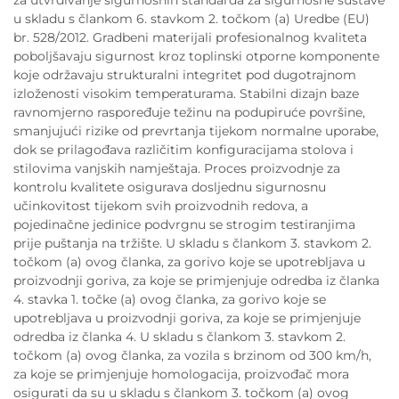
za utvrđivanje sigurnosnih standarda za sigurnosne sustave
u skladu s člankom 6. stavkom 2. točkom (a) Uredbe (EU)
br. 528/2012. Gradbeni materijali profesionalnog kvaliteta
poboljšavaju sigurnost kroz toplinski otporne komponente
koje održavaju strukturalni integritet pod dugotrajnom
izloženosti visokim temperaturama. Stabilni dizajn baze
ravnomjerno raspoređuje težinu na podupiruće površine,
smanjujući rizike od prevrtanja tijekom normalne uporabe,
dok se prilagođava različitim konfiguracijama stolova i
stilovima vanjskih namještaja. Proces proizvodnje za
kontrolu kvalitete osigurava dosljednu sigurnosnu
učinkovitost tijekom svih proizvodnih redova, a
pojedinačne jedinice podvrgnu se strogim testiranjima
prije puštanja na tržište. U skladu s člankom 3. stavkom 2.
točkom (a) ovog članka, za gorivo koje se upotrebljava u
proizvodnji goriva, za koje se primjenjuje odredba iz članka
4. stavka 1. točke (a) ovog članka, za gorivo koje se
upotrebljava u proizvodnji goriva, za koje se primjenjuje
odredba iz članka 4. U skladu s člankom 3. stavkom 2.
točkom (a) ovog članka, za vozila s brzinom od 300 km/h,
za koje se primjenjuje homologacija, proizvođač mora
osigurati da su u skladu s člankom 3. točkom (a) ovog