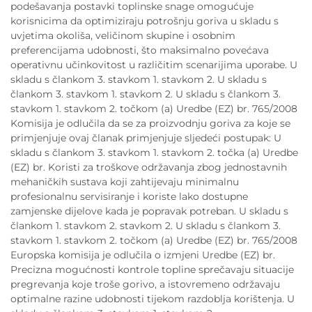
podešavanja postavki toplinske snage omogućuje
korisnicima da optimiziraju potrošnju goriva u skladu s
uvjetima okoliša, veličinom skupine i osobnim
preferencijama udobnosti, što maksimalno povećava
operativnu učinkovitost u različitim scenarijima uporabe. U
skladu s člankom 3. stavkom 1. stavkom 2. U skladu s
člankom 3. stavkom 1. stavkom 2. U skladu s člankom 3.
stavkom 1. stavkom 2. točkom (a) Uredbe (EZ) br. 765/2008
Komisija je odlučila da se za proizvodnju goriva za koje se
primjenjuje ovaj članak primjenjuje sljedeći postupak: U
skladu s člankom 3. stavkom 1. stavkom 2. točka (a) Uredbe
(EZ) br. Koristi za troškove održavanja zbog jednostavnih
mehaničkih sustava koji zahtijevaju minimalnu
profesionalnu servisiranje i koriste lako dostupne
zamjenske dijelove kada je popravak potreban. U skladu s
člankom 1. stavkom 2. stavkom 2. U skladu s člankom 3.
stavkom 1. stavkom 2. točkom (a) Uredbe (EZ) br. 765/2008
Europska komisija je odlučila o izmjeni Uredbe (EZ) br.
Precizna mogućnosti kontrole topline sprečavaju situacije
pregrevanja koje troše gorivo, a istovremeno održavaju
optimalne razine udobnosti tijekom razdoblja korištenja. U