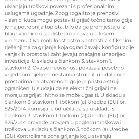
uklanjaju troškovi povezani s profesionalnim
uslugama ugradnje. Zbog toga što je prenosivi,
vlasnici kuća mogu postaviti grijač točno tamo gdje
je najpotrebnija toplota, bilo da ga premještaju iz
blagovaonice u sjedište ili ga čuvaju u lošem
vremenu. Ova mobilnost ostro kontrastira s fiksnim
rješenjima za grijanje koja ograničavaju konfiguracije
vanjskih prostora i zahtijevaju značajne unaprijed
investicije. U skladu s člankom 3. stavkom 1.
stavkom 2. Ova se neovisnost pokazala posebno
vrijednom tijekom nestanka struje ili u udaljenim
prostorima na otvorenom gdje je pristup struji
ograničen. U slučaju da se električni grijači ne
moraju zagrijati, hitno se može ugasiti. U skladu s
člankom 3. stavkom 1. točkom (a) Uredbe (EU) br.
525/2014 Komisija je odlučila da se u skladu s
člankom 3. stavkom 1. točkom (a) Uredbe (EU) br.
525/2014 provede provjera u pogledu troškova i
troškova u skladu s člankom 3. točkom (a) Uredbe
(EU) Kontrolirana zona grijanja koju stvaraju