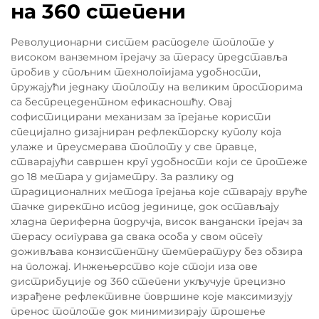
на 360 степени
Револуционарни систем расподеле топлоте у
високом ванземном грејачу за терасу представља
пробив у спољним технологијама удобности,
пружајући једнаку топлоту на великим просторима
са беспрецедентном ефикасношћу. Овај
софистицирани механизам за грејање користи
специјално дизајниран рефлекторску куполу која
улаже и преусмерава топлоту у све правце,
стварајући савршен круг удобности који се протеже
до 18 метара у дијаметру. За разлику од
традиционалних метода грејања које стварају вруће
тачке директно испод јединице, док остављају
хладна периферна подручја, висок вандански грејач за
терасу осигурава да свака особа у свом опсегу
доживљава конзистентну температуру без обзира
на положај. Инжењерство које стоји иза ове
дистрибуције од 360 степени укључује прецизно
израђене рефлективне површине које максимизују
пренос топлоте док минимизирају трошење