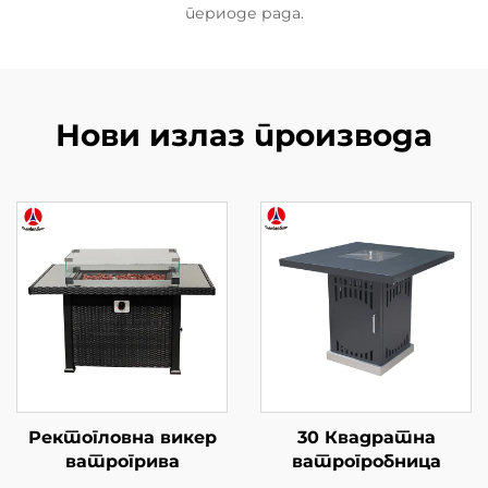
периоде рада.
Нови излаз производа
Ректогловна викер
30 Квадратна
ватрогрива
ватрогробница