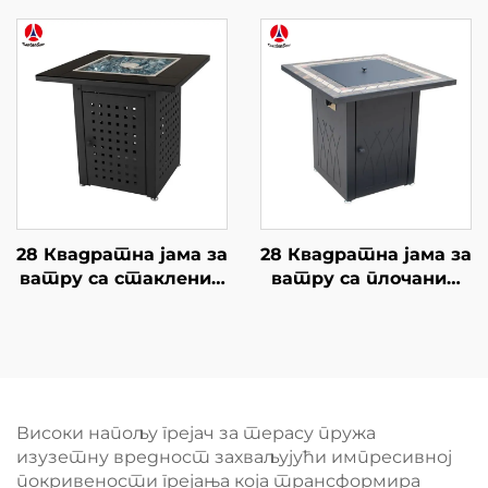
28 Квадратна јама за
28 Квадратна јама за
ватру са стакленим
ватру са плочаним
столом
столом
Високи напољу грејач за терасу пружа
изузетну вредност захваљујући импресивној
покривености грејања која трансформира