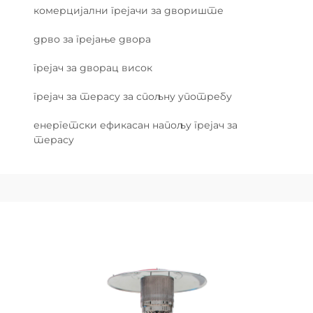
комерцијални грејачи за двориште
дрво за грејање двора
грејач за дворац висок
грејач за терасу за спољну употребу
енергетски ефикасан напољу грејач за
терасу