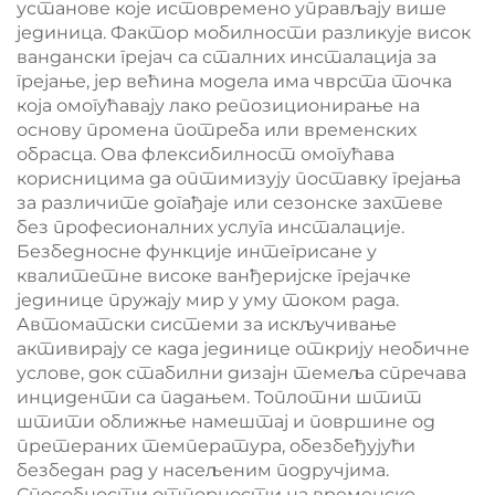
установе које истовремено управљају више
јединица. Фактор мобилности разликује висок
вандански грејач са сталних инсталација за
грејање, јер већина модела има чврста точка
која омогућавају лако репозиционирање на
основу промена потреба или временских
обрасца. Ова флексибилност омогућава
корисницима да оптимизују поставку грејања
за различите догађаје или сезонске захтеве
без професионалних услуга инсталације.
Безбедносне функције интегрисане у
квалитетне високе ванђеријске грејачке
јединице пружају мир у уму током рада.
Автоматски системи за искључивање
активирају се када јединице открију необичне
услове, док стабилни дизајн темеља спречава
инциденти са падањем. Топлотни штит
штити оближње намештај и површине од
претераних температура, обезбеђујући
безбедан рад у насељеним подручјима.
Способности отпорности на временске