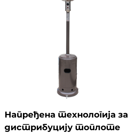
Напређена технологија за
дистрибуцију топлоте