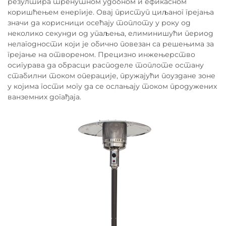
резултира тренутном удобном и ефикасном
коришћењем енергије. Овај приступ циљаног грејања
значи да корисници осећају топлоту у року од
неколико секунди од упаљења, елиминишући период
нелагодности који је обично повезан са решењима за
грејање на отвореном. Прецизно инжењерство
осигурава да обрасци расподеле топлоте остану
стабилни током операције, пружајући поуздане зоне
у којима гости могу да се ослањају током продужених
ванземних догађаја.