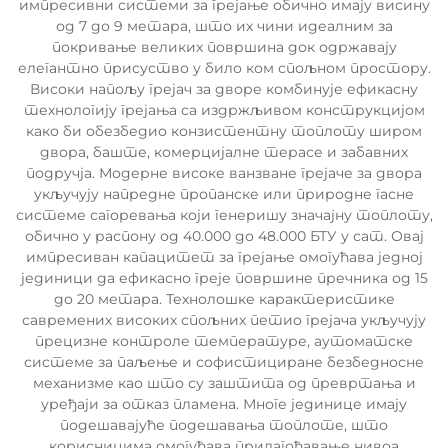
импресивни системи за грејање обично имају висину
од 7 до 9 метара, што их чини идеалним за
покривање великих површина док одржавају
елегантно присуство у било ком спољном простору.
Високи напољу грејач за дворе комбинује ефикасну
технологију грејања са издржљивом конструкцијом
како би обезбедио конзистентну топлоту широм
двора, баште, комерцијалне терасе и забавних
подручја. Модерне високе ванзване грејаче за двора
укључују напредне пропанске или природне гасне
системе сагоревања који генеришу значајну топлоту,
обично у распону од 40.000 до 48.000 БТУ у сат. Овај
импресиван капацитет за грејање омогућава једној
јединици да ефикасно греје површине пречника од 15
до 20 метара. Технолошке карактеристике
савремених високих спољних петио грејача укључују
прецизне контроле температуре, аутоматске
системе за паљење и софистициране безбедносне
механизме као што су заштита од превртања и
уређаји за отказ пламена. Многе јединице имају
подешавајуће подешавања топлоте, што
корисницима омогућава прилагођавање нивоа