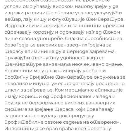
услови омогућавају високом напољу грејачу да
издржи различите спољне услове, укључујући
ветар, лагу кишу и флуктуације температуре.
Издржљиви материјали и заштитни премази
спречавају корозију и одржавају изглед током
више сезона употребе. Снажна способност за
брзо грејање високих ванзведних грејача за
терасу елиминише дуге периоде загревања,
пружајући тренутну удобност када се
температуре ванземаља неочекивано смање.
Корисници могу да активирају уређаје и
постигну пријатне температуре окружења за
неколико минута, уместо да чекају постепено
цикли за загревање. Коммерцијалне апликације
имају користи од професионалног изгледа и
поуздане перформансе високих ванзведних
система за грејање тераса, који повећавају
задовољство купаца док продужују
профитабилне сезоне седења на отвореном.
Инвестиција се брзо враћа кроз повећану