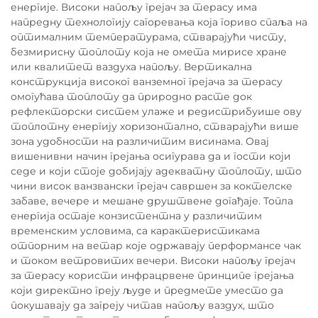
енергије. Високи напољу грејач за терасу има
напредну технологију сагоревања која гориво спаља на
оптималним температурама, стварајући чисту,
безмирисну топлоту која не омета мирисе хране
или квалитет ваздуха напољу. Вертикална
конструкција високог ванземног грејача за терасу
омогућава топлоту да природно расте док
рефлекторски систем улаже и редистрибуише ову
топлотну енергију хоризонтално, стварајући више
зона удобности на различитим висинама. Овај
вишенивни начин грејања осигурава да и гости који
седе и који стоје добијају адекватну топлоту, што
чини висок ванзвански грејач савршен за коктелске
забаве, вечере и мешане друштвене догађаје. Топла
енергија остаје конзистентна у различитим
временским условима, са карактеристикама
отпорним на ветар које одржавају перформансе чак
и током ветровитих вечери. Високи напољу грејач
за терасу користи инфрацрвене принципе грејања
који директно греју људе и предмете уместо да
покушавају да загреју читав напољу ваздух, што