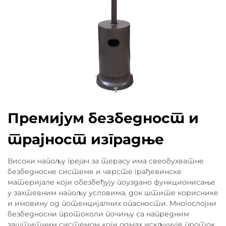
Премијум безбедност и
трајност изградње
Високи напољу грејач за терасу има свеобухватне
безбедносне системе и чврсте грађевинске
материјале који обезбеђују поуздано функционисање
у захтевним напољу условима, док штите кориснике
и имовину од потенцијалних опасности. Многослојни
безбедносни протоколи почињу са напредним
заштитним системом који одмах искључује проток