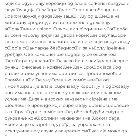
који се одупирају корозији од влаге, сољеног ваздуха и
флуктуација температуре. Површне обраде са
прахом пружају додатну заштиту од штете на
животну средину, а истовремено одржавају
атрактивни изглед током вишегодишње употребе.
Високи напољу грејач за двора користи регулаторе
гаса комерцијалног квалитета и везе који испуњавају
строге стандарде безбедности за напољу грејачке
уређаје. Ове компоненте подвргну се опсежном
тестирању квалитета како би се осигурало бездне
функционисање и конзистентан проток гаса под
различитим условима притиска. Противомоћни
пломби штите унутрашње компоненте од
инфилтрације влаге, спречавају корозију и одржавају
оптималне перформансе у влажним или влажним
условима. Дизајн високих ванзведних грејача има
топлотне прекиде који спречавају пренос топлоте
на структурне компоненте, обезбеђујући сигурно
руковање контролним механизмима током рада.
Уколико је потребно, уређај за управљање за
искључивање у случају ванредне ситуације може да