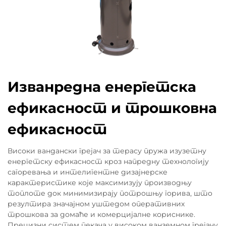
Изванредна енергетска
ефикасност и трошковна
ефикасност
Високи вандански грејач за терасу пружа изузетну
енергетску ефикасност кроз напредну технологију
сагоревања и интелигентне дизајнерске
карактеристике које максимизују производњу
топлоте док минимизирају потрошњу горива, што
резултира значајном уштедом оперативних
трошкова за домаће и комерцијалне кориснике.
Прецизни систем пекача у високом ванземном грејачу