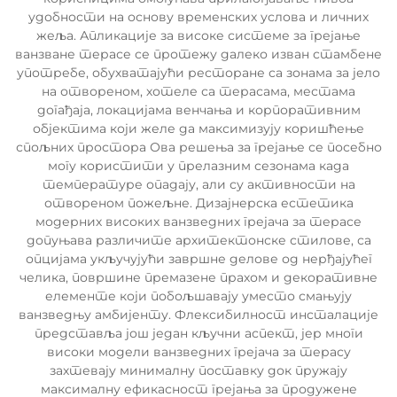
удобности на основу временских услова и личних
жеља. Апликације за високе системе за грејање
ванзване терасе се протежу далеко изван стамбене
употребе, обухватајући ресторане са зонама за јело
на отвореном, хотеле са терасама, местама
догађаја, локацијама венчања и корпоративним
објектима који желе да максимизују коришћење
спољних простора Ова решења за грејање се посебно
могу користити у прелазним сезонама када
температуре опадају, али су активности на
отвореном пожељне. Дизајнерска естетика
модерних високих ванзведних грејача за терасе
допуњава различите архитектонске стилове, са
опцијама укључујући завршне делове од нерђајућег
челика, површине премазене прахом и декоративне
елементе који побољшавају уместо смањују
ванзведњу амбијенту. Флексибилност инсталације
представља још један кључни аспект, јер многи
високи модели ванзведних грејача за терасу
захтевају минималну поставку док пружају
максималну ефикасност грејања за продужене