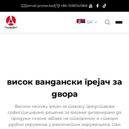
[email protected]
+86-15961141969
SR
висок вандански грејач за
двора
Високи напољу грејач за терасу представља
софистицирано решење за грејање дизајнирано да
продужи сезоне забаве на отвореном и створи
удобно окружење у различитим окружењима. Ови