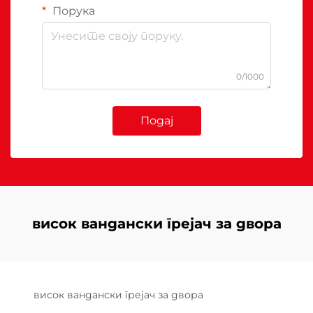
Порука
0/1000
Подај
висок вандански грејач за двора
висок вандански грејач за двора