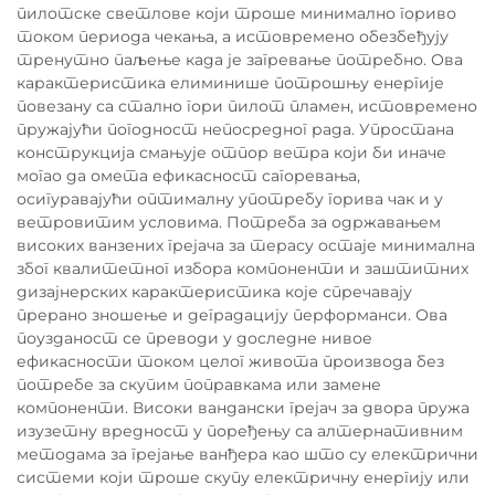
пилотске светлове који троше минимално гориво
током периода чекања, а истовремено обезбеђују
тренутно паљење када је загревање потребно. Ова
карактеристика елиминише потрошњу енергије
повезану са стално гори пилот пламен, истовремено
пружајући погодност непосредног рада. Упростана
конструкција смањује отпор ветра који би иначе
могао да омета ефикасност сагоревања,
осигуравајући оптималну употребу горива чак и у
ветровитим условима. Потреба за одржавањем
високих ванзених грејача за терасу остаје минимална
због квалитетног избора компоненти и заштитних
дизајнерских карактеристика које спречавају
прерано зношење и деградацију перформанси. Ова
поузданост се преводи у доследне нивое
ефикасности током целог живота производа без
потребе за скупим поправкама или замене
компоненти. Високи вандански грејач за двора пружа
изузетну вредност у поређењу са алтернативним
методама за грејање ванђера као што су електрични
системи који троше скупу електричну енергију или