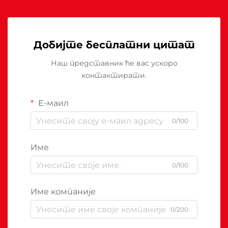
Добијте бесплатни цитат
Наш представник ће вас ускоро
контактирати.
Е-маил
0/100
Име
0/100
Име компаније
0/200