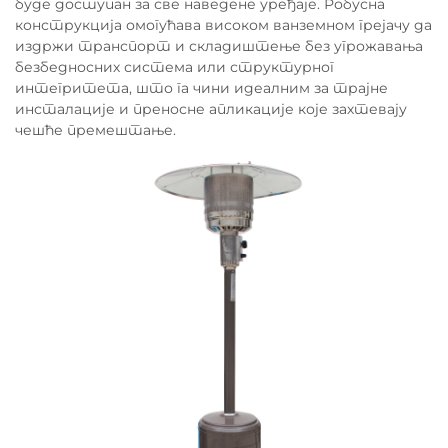
буде доступан за све наведене уређаје. Робусна
конструкција омогућава високом ванземном грејачу да
издржи транспорт и складиштење без угрожавања
безбедносних система или структурног
интегритета, што га чини идеалним за трајне
инсталације и преносне апликације које захтевају
чешће премештање.