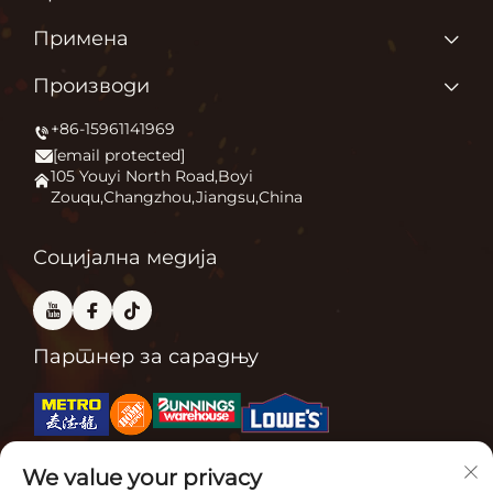
Почетна страница
Примена
О нама
Зашто волимо оно што радимо?
Производи
Производи
Појачање удобности на отвореном
+86-15961141969
Грејач за дворац
Новине
[email protected]
Огњ
Примена
105 Youyi North Road,Boyi
Zouqu,Changzhou,Jiangsu,China
Пећница за пицу
Често постављане питања
Други
Контактирајте нас
Социјална медија
Партнер за сарадњу
We value your privacy
Сродне сертификације