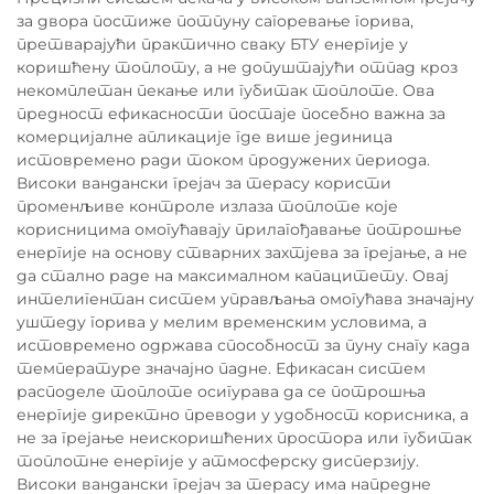
за двора постиже потпуну сагоревање горива,
претварајући практично сваку БТУ енергије у
коришћену топлоту, а не допуштајући отпад кроз
некомплетан пекање или губитак топлоте. Ова
предност ефикасности постаје посебно важна за
комерцијалне апликације где више јединица
истовремено ради током продужених периода.
Високи вандански грејач за терасу користи
променљиве контроле излаза топлоте које
корисницима омогућавају прилагођавање потрошње
енергије на основу стварних захтјева за грејање, а не
да стално раде на максималном капацитету. Овај
интелигентан систем управљања омогућава значајну
уштеду горива у мелим временским условима, а
истовремено одржава способност за пуну снагу када
температуре значајно падне. Ефикасан систем
расподеле топлоте осигурава да се потрошња
енергије директно преводи у удобност корисника, а
не за грејање неискоришћених простора или губитак
топлотне енергије у атмосферску дисперзију.
Високи вандански грејач за терасу има напредне