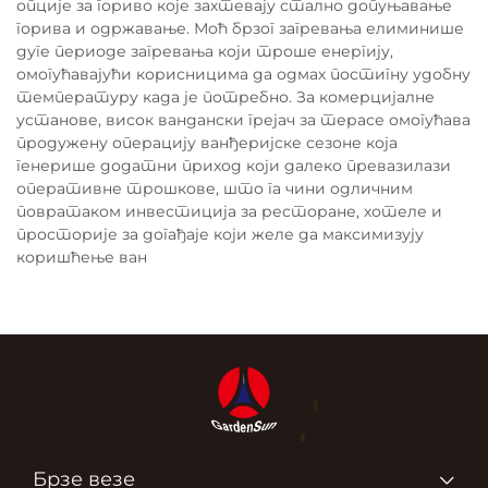
опције за гориво које захтевају стално допуњавање
горива и одржавање. Моћ брзог загревања елиминише
дуге периоде загревања који троше енергију,
омогућавајући корисницима да одмах постигну удобну
температуру када је потребно. За комерцијалне
установе, висок вандански грејач за терасе омогућава
продужену операцију ванђеријске сезоне која
генерише додатни приход који далеко превазилази
оперативне трошкове, што га чини одличним
повратаком инвестиција за ресторане, хотеле и
просторије за догађаје који желе да максимизују
коришћење ван
Брзе везе