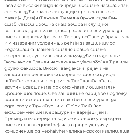
гаса ако високи вандански грејач постане нестабилан,
спречавајући опасне ситуације пре него што се
развију. Дизајн тежине темеља пружа изузетну
стабилност против снага ветра и случајног
контакта, док низак центар тежине осигурава да
висок вандански грејач за терасу остане усправан чак
и у изазовним условима. Уређаји за заштиту од
недостатка пламена стално прате стање
сагоревања, аутоматски искључујући снабдевање
гасом ако се пламен неочекивано угаси због ветра или
других фактора. Високи вандански грејач има
заштитне решетке отпорне на топлоту које
штите кориснике од директног контакта са
врућим површинама док омогућавају оптималан
проток топлоте. Ове заштитне баријере подлежу
строгим испитивањима како би се осигурало да
одржавају структурни интегритет под
екстремним температурним варијацијама.
Премијум материјали који се користе у изградњи
високих ванзведних грејача за дворе укључују
компоненте од нерђајућег челика морског квалитета