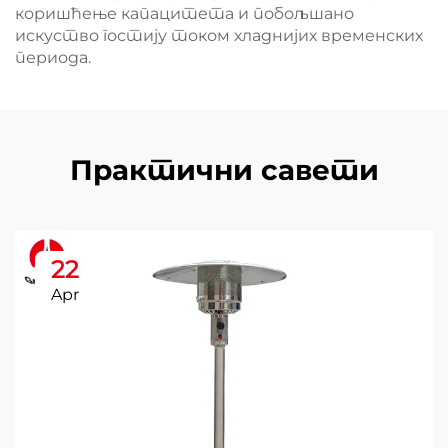
коришћење капацитета и побољшано
искуство гостију током хладнијих временских
периода.
Практични савети
22
Apr